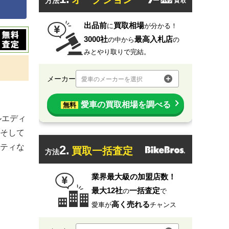
方法
出品前
買取相場
に
が分かる！
3000社
最高入札店
の中から
の
みとやり取りで完結。
メーカー
愛車のメーカーを選択
愛車の買取相場を調べる
無料
ルエディ
そして
ティな
2.
買取一括査定
方法
業界最大級の加盟店数！
最大12社
一括査定
の
で
高く売れる
愛車が
チャンス