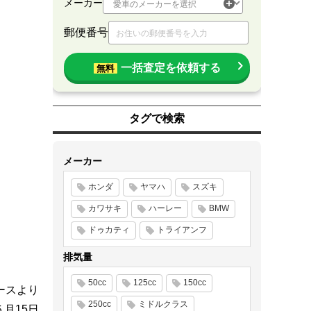
メーカー
郵便番号
一括査定を依頼する
無料
タグで検索
メーカー
ホンダ
ヤマハ
スズキ
カワサキ
ハーレー
BMW
ドゥカティ
トライアンフ
排気量
50cc
125cc
150cc
ースより
250cc
ミドルクラス
５月15日