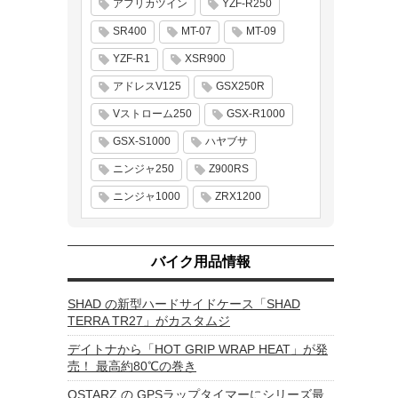
アフリカツイン
YZF-R250
SR400
MT-07
MT-09
YZF-R1
XSR900
アドレスV125
GSX250R
Vストローム250
GSX-R1000
GSX-S1000
ハヤブサ
ニンジャ250
Z900RS
ニンジャ1000
ZRX1200
バイク用品情報
SHAD の新型ハードサイドケース「SHAD
TERRA TR27」がカスタムジ
デイトナから「HOT GRIP WRAP HEAT」が発
売！ 最高約80℃の巻き
QSTARZ の GPSラップタイマーにシリーズ最