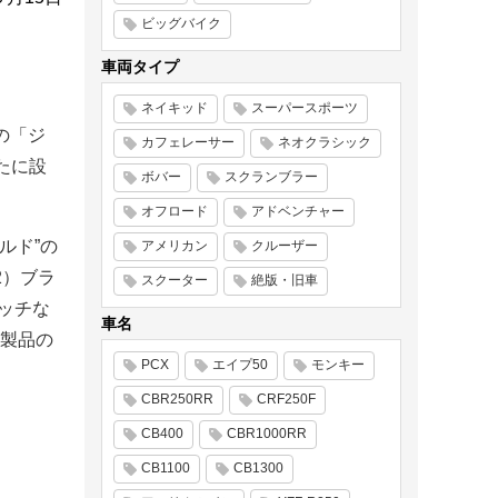
ビッグバイク
車両タイプ
ネイキッド
スーパースポーツ
の「ジ
カフェレーサー
ネオクラシック
新たに設
ボバー
スクランブラー
オフロード
アドベンチャー
イルド”の
アメリカン
クルーザー
2）ブラ
スクーター
絶版・旧車
テッチな
車名
製品の
PCX
エイプ50
モンキー
CBR250RR
CRF250F
CB400
CBR1000RR
CB1100
CB1300