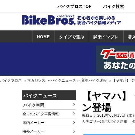
バイクブロスTOP
バイク検索
中古バイ
カタログ検
ショップ検
ク・新車検
索
索
索
HOME
タイプで選ぶ
試乗インプレ
購
スポーツ＆ネ
原付＆ミニバ
アメリカン＆
ビッグスクー
オフロード
試乗インプレ
ホンダ
ヤマハ
スズキ
カワサキ
ハーレー
BMW
トライアンフ
ドゥカティ
購
ホ
ヤ
ス
カ
イキッド
イク
クルーザー
ター
一覧
一
バイクブロス
マガジンズ
バイクニュース
新型バイク速報
【ヤマハ】 
【ヤマハ】
バイクニュース
ン登場
バイク車両
全てのバイク車両情報
掲載日： 2013年05月15日（水）
カテゴリー:
新型バイク速報
タ
国内メーカー
海外メーカー