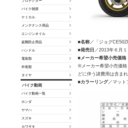
プロテクター
バイク雑貨
ケミカル
メンテナンス用品
エンジンオイル
■名称
／「ジョグCE50Z
盗難防止用品
■発売日
／2013年６月
ハンドル
■メーカー希望小売価格
電装類
※メーカー希望小売価格
外装類
どに伴う諸費用は含まれ
タイヤ
■カラーリング
／マット
バイク動画
バイク動画一覧
ホンダ
ヤマハ
スズキ
カワサキ