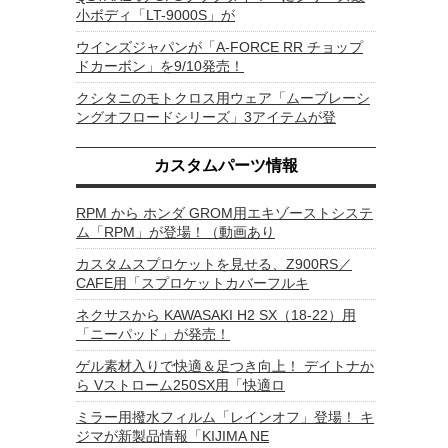
小ボディ「LT-9000S」が
ウインズジャパンが「A-FORCE RR チョップ
ドカーボン」を9/10発売！
クシタニのモトクロス用ウェア「ムーブレーシ
ングオフロードシリーズ」3アイテムが登
カスタムパーツ情報
RPM から ホンダ GROM用エキゾーストシステ
ム「RPM」が登場！（動画あり
カスタムスプロケットを見せる、Z900RS／
CAFE用「スプロケットカバーフルキ
ネクサスから KAWASAKI H2 SX（18-22）用
「ニーパッド」が発売！
ゲル素材入りで快適＆足つき向上！ デイトナか
ら Vストローム250SX用「快適ロ
ミラー用撥水フィルム「レインオフ」登場！ キ
ジマが新製品情報「KIJIMA NE