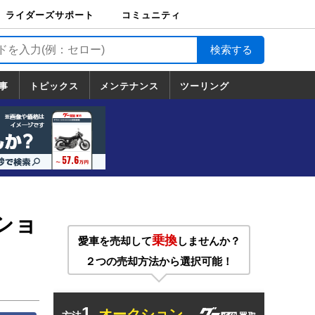
ライダーズサポート
コミュニティ
ライダーズサポート
バイク輸送
バイクガレージライ
バイク車両保険
ロードサービス
バイク試乗
コミュニティ
日記
ツーリング
カスタム
TOP
フ
TOP
事
トピックス
メンテナンス
ツーリング
トピックス
ホンダ
ヤマハ
スズキ
カワサキ
ハーレーダ
BMW
ドゥカティ
トライアン
メンテナンス
基本整備
部位別メンテ
工具の使い方
ツール100選
メンテのうん
一覧
ビッドソン
フ
一覧
ちく
ショ
乗換
愛車を売却して
しませんか？
２つの売却方法から選択可能！
1.
オークション