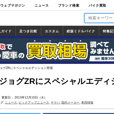
ウェブマガジン
ニュース
ブランド検索
バイク買取
バイクブロス・
原付＆ミニバイ
スポーツ＆ネイ
アメリカン＆ツ
ビッグスクータ
オフロード
バージンハーレ
バージンBMW
バージンドゥカ
バージントライ
ニュース
車両情報
イベント
キャンペ
トピック
バイク用
バイクパ
書籍・
サポート
お知らせ
ブランドを検
ブランドボイ
バイク買取
マガジンズ
ク
キッド
アラー
ー
ー
ティ
アンフ
TOP
ーン
ス
品
ーツ
DVD
索
ス
入ガイド
足つき比較
カスタム
絶版ミドルバイク
特集記
入ガイド
ンダ
マハ
ズキ
ワサキ
カスタム
ホンダ
ヤマハ
スズキ
カワサキ
道の駅調査隊
ツーリング情報局
日本の道50選
国道めぐり
林道ツーリング
絶版ミドルバイク
ホンダ
ヤマハ
スズキ
カワサキ
覧
一覧
一覧
ジョグZRにスペシャルエディション登場
 ジョグZRにスペシャルエディ
 更新日： 2013年12月10日（火）
グ:
ニュース
,
ピックアップニュース
,
ヤマハ
,
国内メーカー
,
車両情報