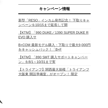
キャンペーン情報
新型「RESO」インカム発売記念！ 下取りキャ
ンペーンを10/15まで延長して開
【KTM】「990 DUKE／1390 SUPER DUKE R
EVO 購入サ
B+COM 最新モデル購入・下取りで最大9,000円
をキャッシュバック！「B+F
【KTM】「890 SMT 購入サポートキャンペー
ン」を8/1～10/31まで実
【トライアンフ】関西最大規模「トライアンフ
大阪東 開設準備室」がオープン！ 限定