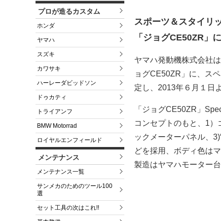
プロが造るカスタム
スポーツ＆スタイリ
ホンダ
「ジョグCE50ZR
ヤマハ
スズキ
ヤマハ発動機株式会社は
カワサキ
ョグCE50ZR」に、スペシ
ハーレーダビッドソン
定し、2013年６月１日
ドゥカティ
「ジョグCE50ZR」Spe
トライアンフ
コンセプトのもと、1）
BMW Motorrad
ックメーターパネル、3)“
ロイヤルエンフィールド
どを採用、ボディ色はマ
メンテナンス
製造はヤマハモーター台
メンテナンス一覧
サンメカのためのツール100
選
セット工具の次はこれ!!