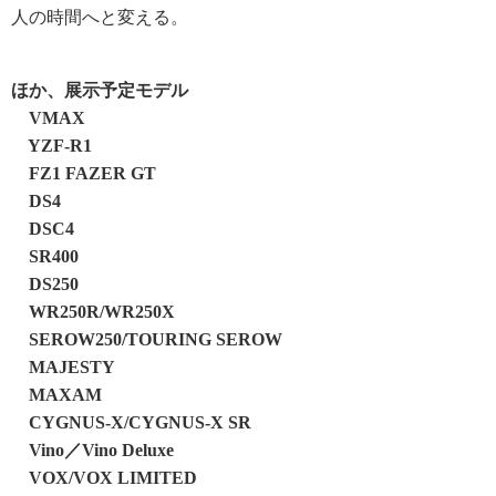
人の時間へと変える。
ほか、展示予定モデル
VMAX
YZF-R1
FZ1 FAZER GT
DS4
DSC4
SR400
DS250
WR250R/WR250X
SEROW250/TOURING SEROW
MAJESTY
MAXAM
CYGNUS-X/CYGNUS-X SR
Vino／Vino Deluxe
VOX/VOX LIMITED