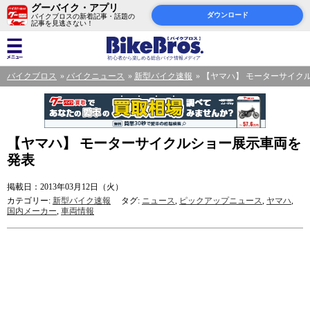
グーバイク・アプリ
ダウンロード
バイクブロスの新着記事・話題の
記事を見逃さない！
バイクブロス
バイクニュース
新型バイク速報
【ヤマハ】 モーターサイク
【ヤマハ】 モーターサイクルショー展示車両を
発表
掲載日：2013年03月12日（火）
カテゴリー:
新型バイク速報
タグ:
ニュース
,
ピックアップニュース
,
ヤマハ
,
国内メーカー
,
車両情報