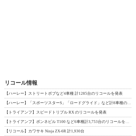
リコール情報
【ハーレー】ストリートボブなど4車種 計1285台のリコールを発表
【ハーレー】「スポーツスターS」「ロードグライド」など計8車種のリコールを発表
【トライアンフ】スピードトリプル RX のリコールを発表
【トライアンフ】ボンネビル T100 など6車種計3,753台のリコールを発表
【リコール】カワサキ Ninja ZX-6R 計1,930台