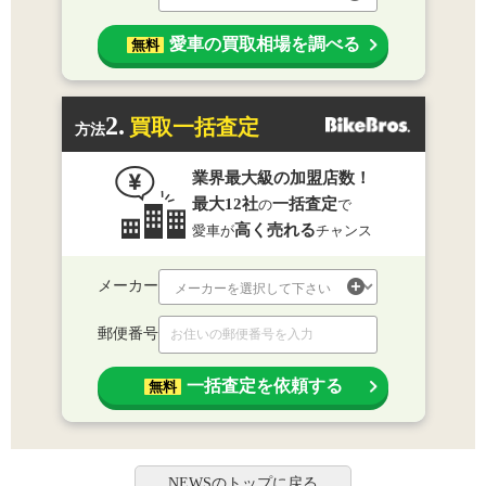
愛車の買取相場を調べる
無料
2.
買取一括査定
方法
業界最大級の加盟店数！
最大12社
一括査定
の
で
高く売れる
愛車が
チャンス
メーカー
郵便番号
一括査定を依頼する
無料
NEWSのトップに戻る