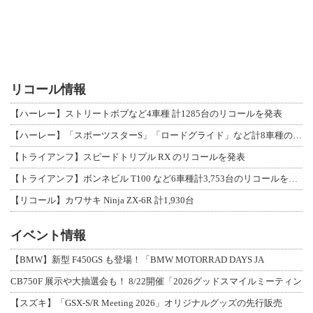
リコール情報
【ハーレー】ストリートボブなど4車種 計1285台のリコールを発表
【ハーレー】「スポーツスターS」「ロードグライド」など計8車種のリコールを発表
【トライアンフ】スピードトリプル RX のリコールを発表
【トライアンフ】ボンネビル T100 など6車種計3,753台のリコールを発表
【リコール】カワサキ Ninja ZX-6R 計1,930台
イベント情報
【BMW】新型 F450GS も登場！「BMW MOTORRAD DAYS JA
CB750F 展示や大抽選会も！ 8/22開催「2026グッドスマイルミーティン
【スズキ】「GSX-S/R Meeting 2026」オリジナルグッズの先行販売