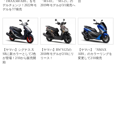
「TMAX560 ABS」をモ
「MT-03」「MT-25」の
台
デルチェンジ！2022年モ
2019年モデルが3/1発売へ
デルを7/7発売
【ヤマハ】シグナス-X
【ヤマハ】BW’S125の
【ヤマハ】「NMAX
SRに新カラーとして2色
2018年モデルが2/10にリ
ABS」のカラーリングを
が登場！2/10から販売開
リース！
変更して2/10発売
始