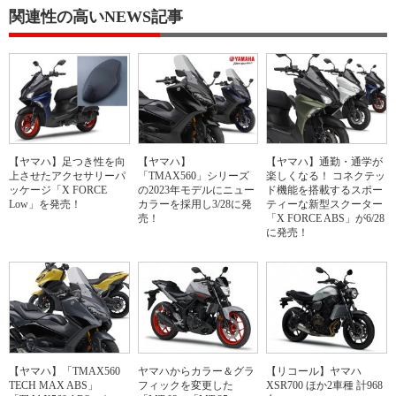
関連性の高いNEWS記事
【ヤマハ】足つき性を向
【ヤマハ】
【ヤマハ】通勤・通学が
上させたアクセサリーパ
「TMAX560」シリーズ
楽しくなる！ コネクテッ
ッケージ「X FORCE
の2023年モデルにニュー
ド機能を搭載するスポー
Low」を発売！
カラーを採用し3/28に発
ティーな新型スクーター
売！
「X FORCE ABS」が6/28
に発売！
【ヤマハ】「TMAX560
ヤマハからカラー＆グラ
【リコール】ヤマハ
TECH MAX ABS」
フィックを変更した
XSR700 ほか2車種 計968