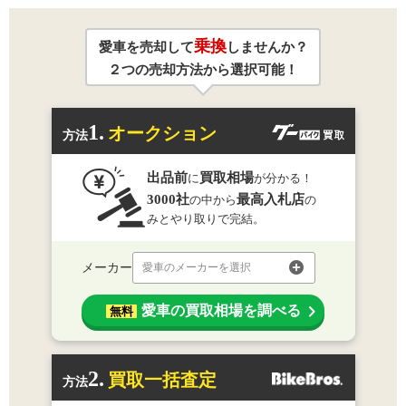
乗換
愛車を売却して
しませんか？
２つの売却方法から選択可能！
1.
オークション
方法
出品前
買取相場
に
が分かる！
3000社
最高入札店
の中から
の
みとやり取りで完結。
メーカー
愛車のメーカーを選択
愛車の買取相場を調べる
無料
2.
買取一括査定
方法