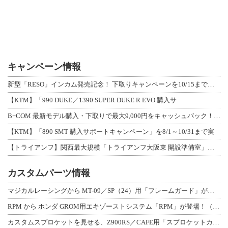
キャンペーン情報
新型「RESO」インカム発売記念！ 下取りキャンペーンを10/15まで延長して開
【KTM】「990 DUKE／1390 SUPER DUKE R EVO 購入サ
B+COM 最新モデル購入・下取りで最大9,000円をキャッシュバック！「B+F
【KTM】「890 SMT 購入サポートキャンペーン」を8/1～10/31まで実
【トライアンフ】関西最大規模「トライアンフ大阪東 開設準備室」がオープン！ 限定
カスタムパーツ情報
マジカルレーシングから MT-09／SP（24）用「フレームガード」が登場！
RPM から ホンダ GROM用エキゾーストシステム「RPM」が登場！（動画あり
カスタムスプロケットを見せる、Z900RS／CAFE用「スプロケットカバーフルキ