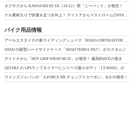
ネクサスから KAWASAKI H2 SX（18-22）用「ニーパッド」が発売！
ゲル素材入りで快適＆足つき向上！ デイトナから Vストローム250SX用「快適ロ
バイク用品情報
アールエスタイチの新ライディングシューズ「RSS016 DRYMASTER スト
SHAD の新型ハードサイドケース「SHAD TERRA TR27」がカスタムジ
デイトナから「HOT GRIP WRAP HEAT」が発売！ 最高約80℃の巻き
QSTARZ の GPSラップタイマーにシリーズ最小ボディ「LT-9000S」が
ウインズジャパンが「A-FORCE RR チョップドカーボン」を9/10発売！