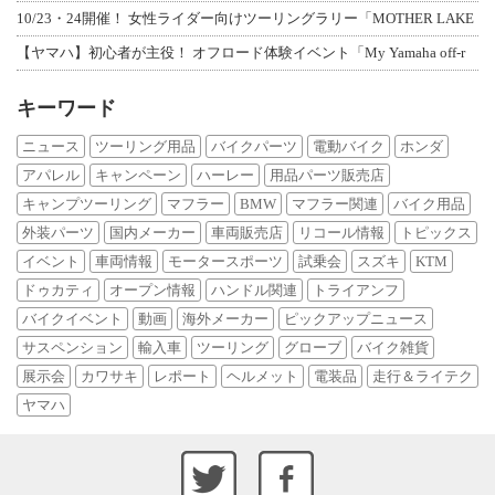
10/23・24開催！ 女性ライダー向けツーリングラリー「MOTHER LAKE
【ヤマハ】初心者が主役！ オフロード体験イベント「My Yamaha off-r
キーワード
ニュース
ツーリング用品
バイクパーツ
電動バイク
ホンダ
アパレル
キャンペーン
ハーレー
用品パーツ販売店
キャンプツーリング
マフラー
BMW
マフラー関連
バイク用品
外装パーツ
国内メーカー
車両販売店
リコール情報
トピックス
イベント
車両情報
モータースポーツ
試乗会
スズキ
KTM
ドゥカティ
オープン情報
ハンドル関連
トライアンフ
バイクイベント
動画
海外メーカー
ピックアップニュース
サスペンション
輸入車
ツーリング
グローブ
バイク雑貨
展示会
カワサキ
レポート
ヘルメット
電装品
走行＆ライテク
ヤマハ