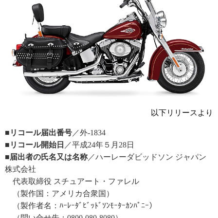
以下リリースより
■リコール届出番号
／外-1834
■リコール開始日
／平成24年５月28日
■届出者の氏名又は名称
／ハーレーダビッドソン ジャパン
株式会社
代表取締役 スチュアート・ファレル
（製作国：アメリカ合衆国）
（製作者名：ﾊｰﾚｰﾀﾞﾋﾞｯﾄﾞｿﾝﾓｰﾀｰｶﾝﾊﾟﾆｰ）
（問い合せ先：0800-080-8080）