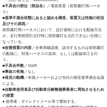
■不具合の部位（部品名）
／電装装置（前部霧灯用ハーネ
ス）
■基準不適合状態にあると認める構造、装置又は性能の状況
及びその原因
／
前部霧灯用ハーネスにおいて、設計過程における配線方法
が、走行用前照灯点灯時に前部霧灯を点灯できない仕様に
なっている。
■改善措置の内容
／全車両確認後、該当するものは前部霧灯
の配線に、対策ハーネスの追加、もしくは配線加工を行
う。
■不具合件数
／584件
■事故の有無
／なし
■発見の動機
／本国メーカーおよび当社の保安基準適合会議
による。
■自動車使用者及び自動車分解整備事業者に周知させるため
の措置
● 使用者：ダイレクトメール等で通知する。