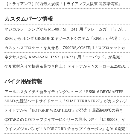
【トライアンフ】関西最大規模「トライアンフ大阪東 開設準備室」がオープン！ 限定
カスタムパーツ情報
マジカルレーシングから MT-09／SP（24）用「フレームガード」が登場！
RPM から ホンダ GROM用エキゾーストシステム「RPM」が登場！（動画あり
カスタムスプロケットを見せる、Z900RS／CAFE用「スプロケットカバーフルキ
ネクサスから KAWASAKI H2 SX（18-22）用「ニーパッド」が発売！
ゲル素材入りで快適＆足つき向上！ デイトナから Vストローム250SX用「快適ロ
バイク用品情報
アールエスタイチの新ライディングシューズ「RSS016 DRYMASTER スト
SHAD の新型ハードサイドケース「SHAD TERRA TR27」がカスタムジ
デイトナから「HOT GRIP WRAP HEAT」が発売！ 最高約80℃の巻き
QSTARZ の GPSラップタイマーにシリーズ最小ボディ「LT-9000S」が
ウインズジャパンが「A-FORCE RR チョップドカーボン」を9/10発売！