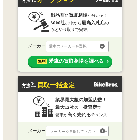
方法
出品前
買取相場
に
が分かる！
3000社
最高入札店
の中から
の
みとやり取りで完結。
メーカー
愛車のメーカーを選択
愛車の買取相場を調べる
無料
2.
買取一括査定
方法
業界最大級の加盟店数！
最大12社
一括査定
の
で
高く売れる
愛車が
チャンス
メーカー