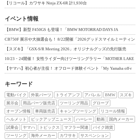
【リコール】カワサキ Ninja ZX-6R 計1,930台
イベント情報
【BMW】新型 F450GS も登場！「BMW MOTORRAD DAYS JA
CB750F 展示や大抽選会も！ 8/22開催「2026グッドスマイルミーティン
【スズキ】「GSX-S/R Meeting 2026」オリジナルグッズの先行販売
10/23・24開催！ 女性ライダー向けツーリングラリー「MOTHER LAKE
【ヤマハ】初心者が主役！ オフロード体験イベント「My Yamaha off-r
キーワード
電動バイク
外装パーツ
トライアンフ
アパレル
BMW
スズキ
展示会
用品パーツ販売店
ツーリング用品
グローブ
オープン情報
車両販売店
キャンプツーリング
リコール情報
ヘルメット
ピックアップニュース
ハーレー
動画
国内メーカー
試乗会
ヤマハ
トピックス
マフラー関連
バイク雑貨
ツーリング
海外メーカー
カワサキ
サスペンション