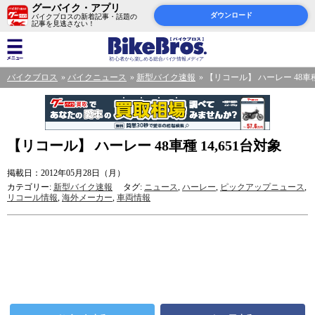
グーバイク・アプリ
ダウンロード
バイクブロスの新着記事・話題の
記事を見逃さない！
バイクブロス
バイクニュース
新型バイク速報
【リコール】 ハーレー 48車種 
【リコール】 ハーレー 48車種 14,651台対象
掲載日：2012年05月28日（月）
カテゴリー:
新型バイク速報
タグ:
ニュース
,
ハーレー
,
ピックアップニュース
,
リコール情報
,
海外メーカー
,
車両情報