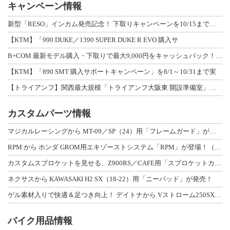
キャンペーン情報
新型「RESO」インカム発売記念！ 下取りキャンペーンを10/15まで延長して開
【KTM】「990 DUKE／1390 SUPER DUKE R EVO 購入サ
B+COM 最新モデル購入・下取りで最大9,000円をキャッシュバック！「B+F
【KTM】「890 SMT 購入サポートキャンペーン」を8/1～10/31まで実
【トライアンフ】関西最大規模「トライアンフ大阪東 開設準備室」がオープン！ 限定
カスタムパーツ情報
マジカルレーシングから MT-09／SP（24）用「フレームガード」が登場！
RPM から ホンダ GROM用エキゾーストシステム「RPM」が登場！（動画あり
カスタムスプロケットを見せる、Z900RS／CAFE用「スプロケットカバーフルキ
ネクサスから KAWASAKI H2 SX（18-22）用「ニーパッド」が発売！
ゲル素材入りで快適＆足つき向上！ デイトナから Vストローム250SX用「快適ロ
バイク用品情報