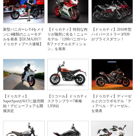
新型パニガーレV4をメイ
【ドゥカティ】特別な拘
【ドゥカティ】2016年型
ンに4種類のニューモデ
りが随所に光る！ニュー
ハイパーストラーダ939
ルを発表【EICMA2017/
モデル「1299パニガーレ
がプライスダウン！
ドゥカティブース速報】
Rファイナルエディショ
ン」を発表
【ドゥカティ】
【リコール】ドゥカティ
【ドゥカティ】ディーゼ
SuperSportが6/17に販売開
スクランブラー7車種
ルとのコラボモデル「デ
始！デビューフェアも開
1,958台
ィアベル・ディーゼル」
催決定
を発表