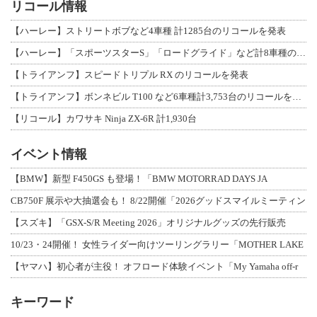
リコール情報
【ハーレー】ストリートボブなど4車種 計1285台のリコールを発表
【ハーレー】「スポーツスターS」「ロードグライド」など計8車種のリコールを発表
【トライアンフ】スピードトリプル RX のリコールを発表
【トライアンフ】ボンネビル T100 など6車種計3,753台のリコールを発表
【リコール】カワサキ Ninja ZX-6R 計1,930台
イベント情報
【BMW】新型 F450GS も登場！「BMW MOTORRAD DAYS JA
CB750F 展示や大抽選会も！ 8/22開催「2026グッドスマイルミーティン
【スズキ】「GSX-S/R Meeting 2026」オリジナルグッズの先行販売
10/23・24開催！ 女性ライダー向けツーリングラリー「MOTHER LAKE
【ヤマハ】初心者が主役！ オフロード体験イベント「My Yamaha off-r
キーワード