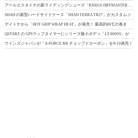
アールエスタイチの新ライディングシューズ「RSS016 DRYMASTER スト
SHAD の新型ハードサイドケース「SHAD TERRA TR27」がカスタムジ
デイトナから「HOT GRIP WRAP HEAT」が発売！ 最高約80℃の巻き
QSTARZ の GPSラップタイマーにシリーズ最小ボディ「LT-9000S」が
ウインズジャパンが「A-FORCE RR チョップドカーボン」を9/10発売！