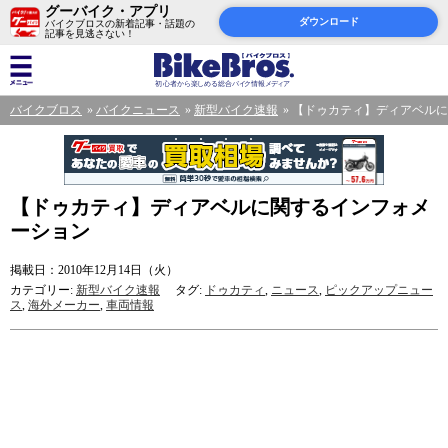
グーバイク・アプリ
ダウンロード
バイクブロスの新着記事・話題の
記事を見逃さない！
バイクブロス
バイクニュース
新型バイク速報
【ドゥカティ】ディアベルに
【ドゥカティ】ディアベルに関するインフォメ
ーション
掲載日：2010年12月14日（火）
カテゴリー:
新型バイク速報
タグ:
ドゥカティ
,
ニュース
,
ピックアップニュー
ス
,
海外メーカー
,
車両情報