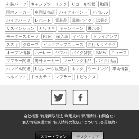
外装パーツ
キャンプツーリング
リコール情報
動画
国内メーカー
車両販売店
バイクイベント
アパレル
バイクパーツ
レポート
電装品
電動バイク
試乗会
サスペンション
カワサキ
キャンペーン
展示会
モータースポーツ
KTM
輸入車
イベント
トライアンフ
スズキ
グローブ
ピックアップニュース
走行＆ライテク
オープン情報
ハーレー
ヤマハ
バイク雑貨
BMW
ニュース
マフラー関連
海外メーカー
ツーリング用品
バイク用品
ハンドル関連
用品パーツ販売店
ホンダ
ツーリング
車両情報
ヘルメット
ドゥカティ
マフラー
トピックス
会社概要
特定商取引法
利用規約
採用情報
お問合せ
個人情報保護方針
個人情報の取扱いについて
会員規約
スマートフォン
デスクトップ