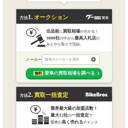
1.
オークション
方法
出品前
買取相場
に
が分かる！
3000社
最高入札店
の中から
の
みとやり取りで完結。
メーカー
愛車のメーカーを選択
愛車の買取相場を調べる
無料
2.
買取一括査定
方法
業界最大級の加盟店数！
最大12社
一括査定
の
で
高く売れる
愛車が
チャンス