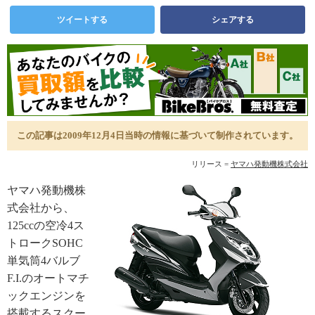
ツイートする
シェアする
この記事は2009年12月4日当時の情報に基づいて制作されています。
リリース =
ヤマハ発動機株式会社
ヤマハ発動機株
式会社から、
125ccの空冷4ス
トロークSOHC
単気筒4バルブ
F.I.のオートマチ
ックエンジンを
搭載するスクー