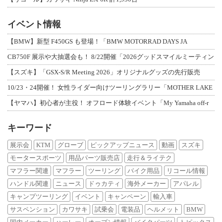
イベント情報
【BMW】新型 F450GS も登場！「BMW MOTORRAD DAYS JA
CB750F 展示や大抽選会も！ 8/22開催「2026グッドスマイルミーティン
【スズキ】「GSX-S/R Meeting 2026」オリジナルグッズの先行販売
10/23・24開催！ 女性ライダー向けツーリングラリー「MOTHER LAKE
【ヤマハ】初心者が主役！ オフロード体験イベント「My Yamaha off-r
キーワード
展示会
KTM
グローブ
ピックアップニュース
動画
スズキ
モータースポーツ
用品パーツ販売店
走行＆ライテク
マフラー関連
マフラー
ツーリング
バイク用品
リコール情報
ハンドル関連
ニュース
ドゥカティ
海外メーカー
アパレル
キャンプツーリング
イベント
キャンペーン
輸入車
サスペンション
カワサキ
試乗会
電装品
ヘルメット
BMW