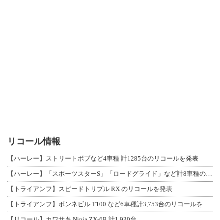
リコール情報
【ハーレー】ストリートボブなど4車種 計1285台のリコールを発表
【ハーレー】「スポーツスターS」「ロードグライド」など計8車種のリコールを発表
【トライアンフ】スピードトリプル RX のリコールを発表
【トライアンフ】ボンネビル T100 など6車種計3,753台のリコールを発表
【リコール】カワサキ Ninja ZX-6R 計1,930台