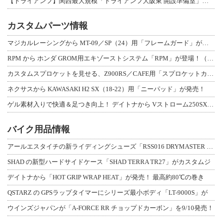
【トライアンフ】関西最大規模「トライアンフ大阪東 開設準備室」がオープン！ 限定
カスタムパーツ情報
マジカルレーシングから MT-09／SP（24）用「フレームガード」が登場！
RPM から ホンダ GROM用エキゾーストシステム「RPM」が登場！（動画あり
カスタムスプロケットを見せる、Z900RS／CAFE用「スプロケットカバーフルキ
ネクサスから KAWASAKI H2 SX（18-22）用「ニーパッド」が発売！
ゲル素材入りで快適＆足つき向上！ デイトナから Vストローム250SX用「快適ロ
バイク用品情報
アールエスタイチの新ライディングシューズ「RSS016 DRYMASTER スト
SHAD の新型ハードサイドケース「SHAD TERRA TR27」がカスタムジ
デイトナから「HOT GRIP WRAP HEAT」が発売！ 最高約80℃の巻き
QSTARZ の GPSラップタイマーにシリーズ最小ボディ「LT-9000S」が
ウインズジャパンが「A-FORCE RR チョップドカーボン」を9/10発売！