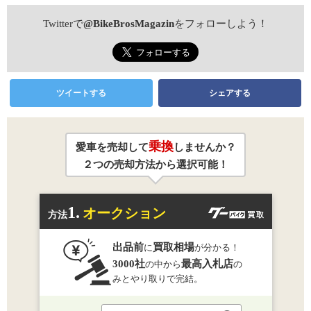
Twitterで
@BikeBrosMagazin
をフォローしよう！
ツイートする
シェアする
乗換
愛車を売却して
しませんか？
２つの売却方法から選択可能！
1.
オークション
方法
出品前
買取相場
に
が分かる！
3000社
最高入札店
の中から
の
みとやり取りで完結。