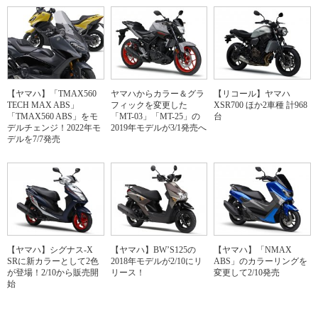
【ヤマハ】「TMAX560
ヤマハからカラー＆グラ
【リコール】ヤマハ
TECH MAX ABS」
フィックを変更した
XSR700 ほか2車種 計968
「TMAX560 ABS」をモ
「MT-03」「MT-25」の
台
デルチェンジ！2022年モ
2019年モデルが3/1発売へ
デルを7/7発売
【ヤマハ】シグナス-X
【ヤマハ】BW’S125の
【ヤマハ】「NMAX
SRに新カラーとして2色
2018年モデルが2/10にリ
ABS」のカラーリングを
が登場！2/10から販売開
リース！
変更して2/10発売
始