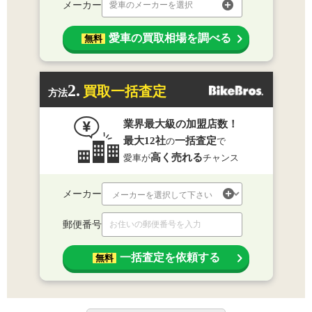
メーカー
愛車のメーカーを選択
愛車の買取相場を調べる
無料
2.
買取一括査定
方法
業界最大級の加盟店数！
最大12社
一括査定
の
で
高く売れる
愛車が
チャンス
メーカー
郵便番号
一括査定を依頼する
無料