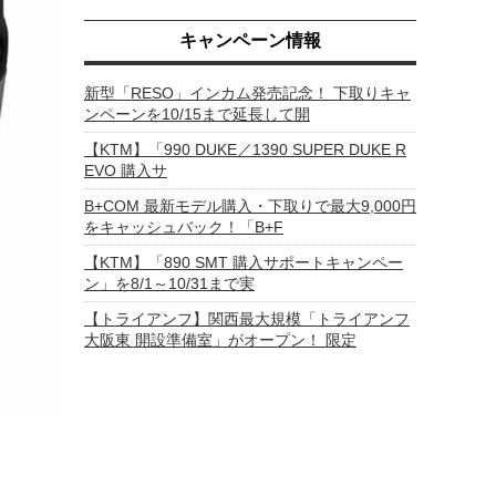
キャンペーン情報
新型「RESO」インカム発売記念！ 下取りキャ
ンペーンを10/15まで延長して開
【KTM】「990 DUKE／1390 SUPER DUKE R
EVO 購入サ
B+COM 最新モデル購入・下取りで最大9,000円
をキャッシュバック！「B+F
【KTM】「890 SMT 購入サポートキャンペー
ン」を8/1～10/31まで実
【トライアンフ】関西最大規模「トライアンフ
大阪東 開設準備室」がオープン！ 限定