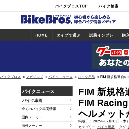
バイクブロスTOP
バイク検索
中古バイ
カタログ検
ショップ検
ク・新車検
索
索
索
HOME
タイプで選ぶ
試乗インプレ
購
スポーツ＆ネ
原付＆ミニバ
アメリカン＆
ビッグスクー
オフロード
試乗インプレ
ホンダ
ヤマハ
スズキ
カワサキ
ハーレー
BMW
トライアンフ
ドゥカティ
購
ホ
ヤ
ス
カ
イキッド
イク
クルーザー
ター
一覧
一
バイクブロス
マガジンズ
バイクニュース
バイク用品
FIM 新規格適合の
FIM 新規
バイクニュース
FIM Rac
バイク車両
全てのバイク車両情報
ヘルメット
国内メーカー
掲載日： 2025年07月31日（木）
海外メーカー
カテゴリー:
バイク用品
タグ: