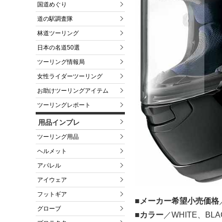
国道めぐり
道の駅調査隊
林道ツーリング
日本の名道50選
ツーリング情報局
女性ライダーツーリング
お助けツーリングアイテム
ツーリングレポート
用品インプレ
ツーリング用品
ヘルメット
アパレル
アイウェア
フットギア
■メーカー希望小売価格
グローブ
■カラー
／WHITE、BLA