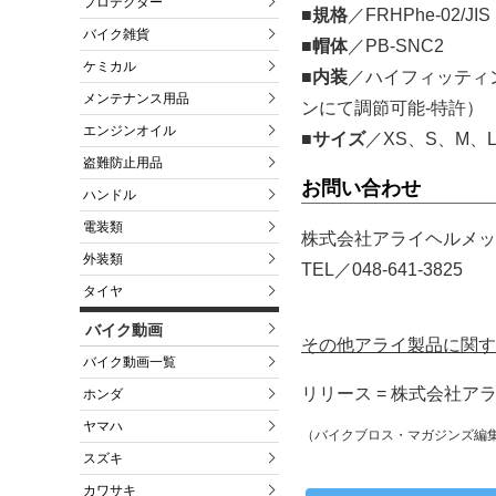
プロテクター
■規格
／FRHPhe-02/JIS
バイク雑貨
■帽体
／PB-SNC2
ケミカル
■内装
／ハイフィッティ
メンテナンス用品
ンにて調節可能‐特許）
エンジンオイル
■サイズ
／XS、S、M、L
盗難防止用品
お問い合わせ
ハンドル
電装類
株式会社アライヘルメッ
外装類
TEL／048-641-3825
タイヤ
バイク動画
その他アライ製品に関す
バイク動画一覧
リリース = 株式会社ア
ホンダ
ヤマハ
（バイクブロス・マガジンズ編
スズキ
カワサキ