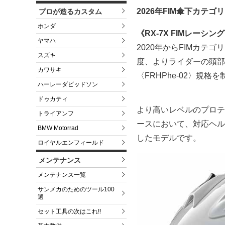
2026年FIM傘下カテ
プロが造るカスタム
ホンダ
《RX-7X FIMレー
ヤマハ
2020年からFIMカテゴ
スズキ
度、よりライダーの頭部
カワサキ
〈FRHPhe-02〉規格
ハーレーダビッドソン
ドゥカティ
より高いレベルのプロテ
トライアンフ
ースにおいて、対応ヘル
BMW Motorrad
したモデルです。
ロイヤルエンフィールド
メンテナンス
メンテナンス一覧
サンメカのためのツール100
選
セット工具の次はこれ!!