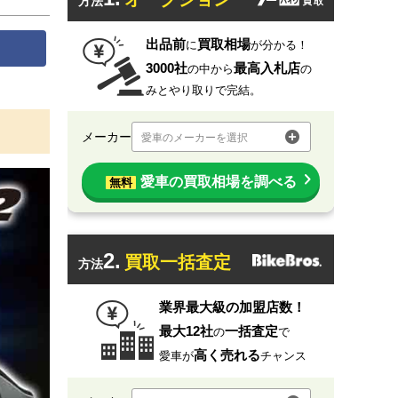
方法
出品前
買取相場
に
が分かる！
3000社
最高入札店
の中から
の
みとやり取りで完結。
メーカー
愛車のメーカーを選択
愛車の買取相場を調べる
無料
2.
買取一括査定
方法
業界最大級の加盟店数！
最大12社
一括査定
の
で
高く売れる
愛車が
チャンス