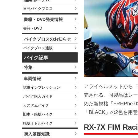
日刊バイクブロス
書籍・DVD発売情報
書籍・DVD
バイクブロスのお知らせ
バイクブロス通販
バイク記事
特集
車両情報
アライヘルメットから「RX-
試乗インプレッション
売される。同製品はレーシ
バイク購入ガイド
めた新規格「FRHPhe
カスタムバイク
「BLACK」の2色を用意
旧車・絶版バイク
絶版ミドルバイク
RX-7X FIM R
購入基礎知識