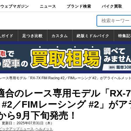
ウェブマガジン
ニュース
ブランド検索
バイク買取
バイクブロス・
原付＆ミニバイ
スポーツ＆ネイ
アメリカン＆ツ
ビッグスクータ
オフロード
バージンハーレ
バージンBMW
バージンドゥカ
バージントライ
ニュース
車両情報
イベント
キャンペ
トピック
バイク用
バイクパ
書籍・
サポート
お知らせ
ブランドを検
ブランドボイ
バイク買取
マガジンズ
ク
キッド
アラー
ー
ー
ティ
アンフ
TOP
ーン
ス
品
ーツ
DVD
索
ス
入ガイド
足つき比較
カスタム
絶版ミドルバイク
特集記
入ガイド
ンダ
マハ
ズキ
ワサキ
カスタム
ホンダ
ヤマハ
スズキ
カワサキ
道の駅調査隊
ツーリング情報局
日本の道50選
国道めぐり
林道ツーリング
絶版ミドルバイク
ホンダ
ヤマハ
スズキ
カワサキ
覧
一覧
一覧
レース専用モデル「RX-7X FIM Racing #2／FIMレーシング #2」がアライヘル
格適合のレース専用モデル「RX-7
ing #2／FIMレーシング #2」が
から9月下旬発売！
 更新日： 2025年07月31日（木）
ピックアップニュース
,
ヘルメット