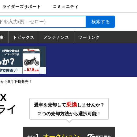
ライダーズサポート
コミュニティ
ライダーズサポート
バイク輸送
バイクガレージライ
バイク車両保険
ロードサービス
バイク試乗
コミュニティ
日記
ツーリング
カスタム
TOP
フ
TOP
事
トピックス
メンテナンス
ツーリング
トピックス
ホンダ
ヤマハ
スズキ
カワサキ
ハーレーダ
BMW
ドゥカティ
トライアン
メンテナンス
基本整備
部位別メンテ
工具の使い方
ツール100選
メンテのうん
一覧
ビッドソン
フ
一覧
ちく
メットから9月下旬発売！
X
乗換
愛車を売却して
しませんか？
アライ
２つの売却方法から選択可能！
1.
オークション