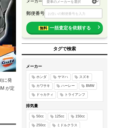
メーカー
郵便番号
一括査定を依頼する
無料
タグで検索
メーカー
ホンダ
ヤマハ
スズキ
下旬に発
カワサキ
ハーレー
BMW
M が定
ドゥカティ
トライアンフ
排気量
50cc
125cc
150cc
250cc
ミドルクラス