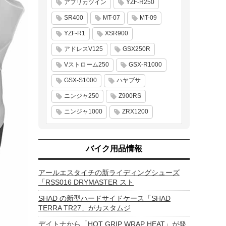
アフリカツイン
YZF-R250
SR400
MT-07
MT-09
YZF-R1
XSR900
アドレスV125
GSX250R
Vストローム250
GSX-R1000
GSX-S1000
ハヤブサ
ニンジャ250
Z900RS
ニンジャ1000
ZRX1200
バイク用品情報
アールエスタイチの新ライディングシューズ
「RSS016 DRYMASTER スト
SHAD の新型ハードサイドケース「SHAD
TERRA TR27」がカスタムジ
デイトナから「HOT GRIP WRAP HEAT」が発