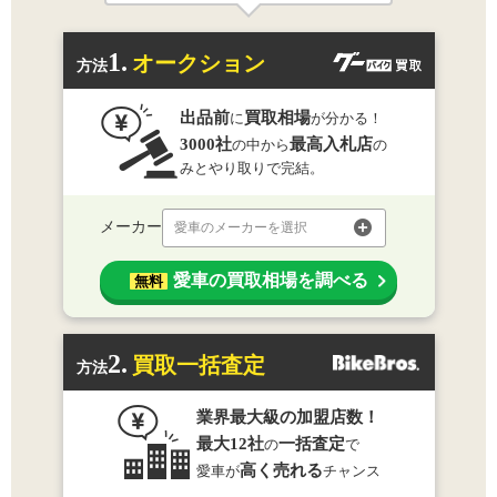
1.
オークション
方法
出品前
買取相場
に
が分かる！
3000社
最高入札店
の中から
の
みとやり取りで完結。
メーカー
愛車のメーカーを選択
愛車の買取相場を調べる
無料
2.
買取一括査定
方法
業界最大級の加盟店数！
最大12社
一括査定
の
で
高く売れる
愛車が
チャンス