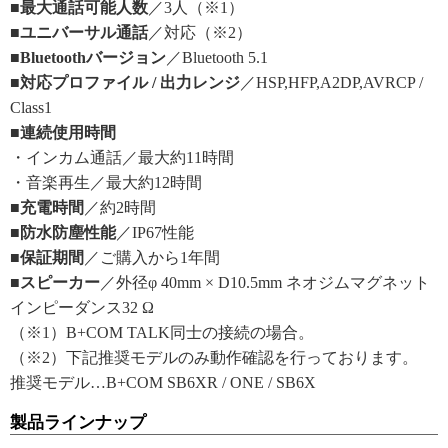
■最大通話可能人数
／3人（※1）
■ユニバーサル通話
／対応（※2）
■Bluetoothバージョン
／Bluetooth 5.1
■対応プロファイル / 出力レンジ
／HSP,HFP,A2DP,AVRCP /
Class1
■連続使用時間
・インカム通話／最大約11時間
・音楽再生／最大約12時間
■充電時間
／約2時間
■防水防塵性能
／IP67性能
■保証期間
／ご購入から1年間
■スピーカー
／外径φ 40mm × D10.5mm ネオジムマグネット
インピーダンス32 Ω
（※1）B+COM TALK同士の接続の場合。
（※2）下記推奨モデルのみ動作確認を行っております。
推奨モデル…B+COM SB6XR / ONE / SB6X
製品ラインナップ