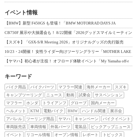
イベント情報
【BMW】新型 F450GS も登場！「BMW MOTORRAD DAYS JA
CB750F 展示や大抽選会も！ 8/22開催「2026グッドスマイルミーティン
【スズキ】「GSX-S/R Meeting 2026」オリジナルグッズの先行販売
10/23・24開催！ 女性ライダー向けツーリングラリー「MOTHER LAKE
【ヤマハ】初心者が主役！ オフロード体験イベント「My Yamaha off-r
キーワード
バイク用品
バイクパーツ
マフラー関連
海外メーカー
スズキ
キャンプツーリング
ニュース
動画
試乗会
サスペンション
マフラー
ホンダ
トライアンフ
グローブ
国内メーカー
ヘルメット
KTM
電動バイク
BMW
ハンドル関連
展示会
アパレル
ツーリング用品
ヤマハ
キャンペーン
バイクイベント
車両販売店
車両情報
外装パーツ
電装品
ピックアップニュース
イベント
リコール情報
オープン情報
レポート
トピックス