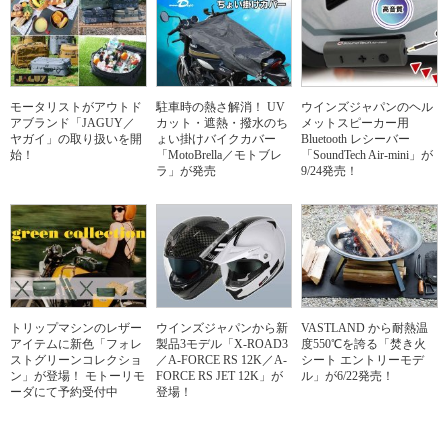
モータリストがアウトド
駐車時の熱さ解消！ UV
ウインズジャパンのヘル
アブランド「JAGUY／
カット・遮熱・撥水のち
メットスピーカー用
ヤガイ」の取り扱いを開
ょい掛けバイクカバー
Bluetooth レシーバー
始！
「MotoBrella／モトブレ
「SoundTech Air-mini」が
ラ」が発売
9/24発売！
トリップマシンのレザー
ウインズジャパンから新
VASTLAND から耐熱温
アイテムに新色「フォレ
製品3モデル「X-ROAD3
度550℃を誇る「焚き火
ストグリーンコレクショ
／A-FORCE RS 12K／A-
シート エントリーモデ
ン」が登場！ モトーリモ
FORCE RS JET 12K」が
ル」が6/22発売！
ーダにて予約受付中
登場！