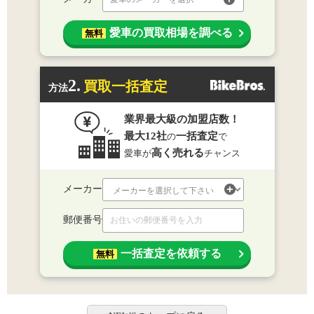
愛車の買取相場を調べる
無料
2.
買取一括査定
方法
業界最大級の加盟店数！
最大12社
一括査定
の
で
高く売れる
愛車が
チャンス
メーカー
郵便番号
一括査定を依頼する
無料