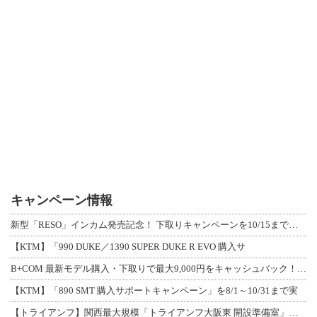
キャンペーン情報
新型「RESO」インカム発売記念！ 下取りキャンペーンを10/15まで延長して開
【KTM】「990 DUKE／1390 SUPER DUKE R EVO 購入サ
B+COM 最新モデル購入・下取りで最大9,000円をキャッシュバック！「B+F
【KTM】「890 SMT 購入サポートキャンペーン」を8/1～10/31まで実
【トライアンフ】関西最大規模「トライアンフ大阪東 開設準備室」がオープン！ 限定