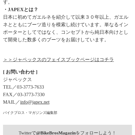
す。
・JAPEXとは？
日本に初めてガエルネを紹介して以来３０年以上、ガエル
ネとともにブーツ造りを模索し続けています。単なるイン
ポーターとしてではなく、コンセプトから純日本向けとし
て開発した数多くのブーツをお届けしています。
＞＞ジャペックスのフェイスブックページはコチラ
[ お問い合わせ ]
ジャペックス
TEL／03-3773-7633
FAX／03-3773-7330
MAIL／
info@japex.net
バイクブロス・マガジンズ編集部
Twitterで
@BikeBrosMagazin
をフォローしよう！