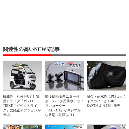
関連性の高いNEWS記事
積載性・利便性UP！ 電
前後録画＆モニター付
耐久・耐水性に優れたバ
動トライク「VIVEL
き！ バイク用防水ドライ
イクカバーが GRIP
TRIKE／ビベルトライ
ブレコーダー
EARTH より12/14発売！
ク」に純正オプションが
「AD731J」がキジマか
登場
ら登場（動画あり）