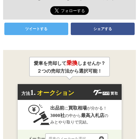
ツイートする
シェアする
乗換
愛車を売却して
しませんか？
２つの売却方法から選択可能！
1.
オークション
方法
出品前
買取相場
に
が分かる！
3000社
最高入札店
の中から
の
みとやり取りで完結。
メーカー
愛車のメーカーを選択