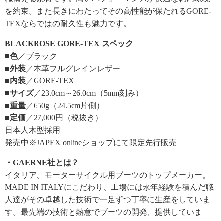
を約束。また長きにわたってその高性能が保たれるGORE-
TEXならではの耐久性も魅力です。
BLACKROSE GORE-TEX スペック
■色
／ブラック
■外装
／本革フルグレインレザー
■内装
／GORE-TEX
■サイズ
／23.0cm～26.0cm（5mm刻み）
■重量
／650g（24.5cm片側）
■定価
／27,000円（税抜き）
日本人木型採用
発売中※JAPEX onlineショップにて限定先行販売
・GAERNE社とは？
イタリア、モーターサイクル用ブーツのトップメーカー。
MADE IN ITALYにこだわり、工場には永年経験を積んだ職
人達がその卓越した技術で一足ずつ丁寧に生産をしていま
す。最先端の技術と熱意でブーツの開発、提供していま