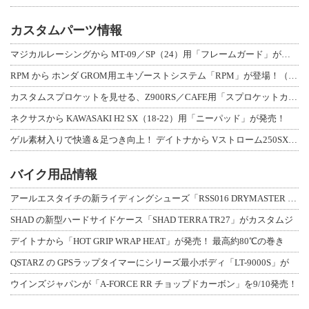
カスタムパーツ情報
マジカルレーシングから MT-09／SP（24）用「フレームガード」が登場！
RPM から ホンダ GROM用エキゾーストシステム「RPM」が登場！（動画あり
カスタムスプロケットを見せる、Z900RS／CAFE用「スプロケットカバーフルキ
ネクサスから KAWASAKI H2 SX（18-22）用「ニーパッド」が発売！
ゲル素材入りで快適＆足つき向上！ デイトナから Vストローム250SX用「快適ロ
バイク用品情報
アールエスタイチの新ライディングシューズ「RSS016 DRYMASTER スト
SHAD の新型ハードサイドケース「SHAD TERRA TR27」がカスタムジ
デイトナから「HOT GRIP WRAP HEAT」が発売！ 最高約80℃の巻き
QSTARZ の GPSラップタイマーにシリーズ最小ボディ「LT-9000S」が
ウインズジャパンが「A-FORCE RR チョップドカーボン」を9/10発売！