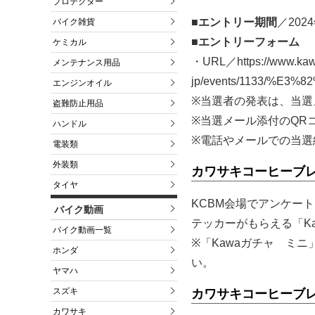
プロテクター
■エントリー期間
／202
バイク雑貨
■エントリーフォーム
ケミカル
・URL／https://www.kawa
メンテナンス用品
jp/events/1133/%
エンジンオイル
※当選者の発表は、当選
盗難防止用品
※当選メール添付のQR
ハンドル
※電話やメールでの当選
電装類
外装類
カワサキコーヒーブ
タイヤ
KCBM会場でアンケー
バイク動画
テッカーがもらえる「K
バイク動画一覧
※「Kawaガチャ ミ
ホンダ
い。
ヤマハ
スズキ
カワサキコーヒーブ
カワサキ