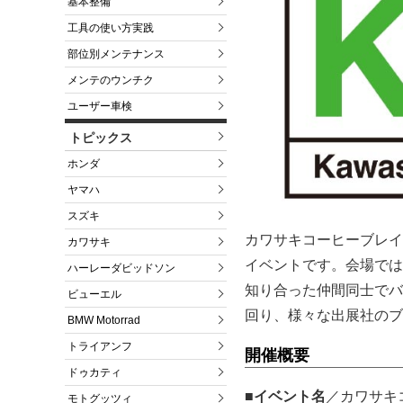
基本整備
工具の使い方実践
部位別メンテナンス
メンテのウンチク
ユーザー車検
トピックス
ホンダ
ヤマハ
スズキ
カワサキコーヒーブレイ
カワサキ
イベントです。会場では
ハーレーダビッドソン
知り合った仲間同士でバ
ビューエル
回り、様々な出展社のブ
BMW Motorrad
トライアンフ
開催概要
ドゥカティ
■イベント名
／カワサキ
モトグッツィ