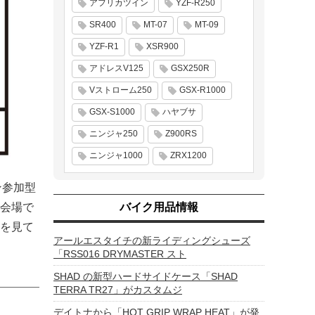
アフリカツイン
YZF-R250
SR400
MT-07
MT-09
YZF-R1
XSR900
アドレスV125
GSX250R
Vストローム250
GSX-R1000
GSX-S1000
ハヤブサ
ニンジャ250
Z900RS
ニンジャ1000
ZRX1200
ン参加型
会場で
バイク用品情報
を見て
アールエスタイチの新ライディングシューズ
「RSS016 DRYMASTER スト
SHAD の新型ハードサイドケース「SHAD
TERRA TR27」がカスタムジ
デイトナから「HOT GRIP WRAP HEAT」が発