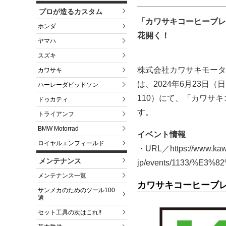
プロが造るカスタム
「カワサキコーヒーブレ
ホンダ
花開く！
ヤマハ
スズキ
株式会社カワサキモータ
カワサキ
は、2024年6月23日（
ハーレーダビッドソン
110）にて、「カワサキ
ドゥカティ
す。
トライアンフ
BMW Motorrad
イベント情報
ロイヤルエンフィールド
・URL／https://www.kawa
メンテナンス
jp/events/1133/%
メンテナンス一覧
カワサキコーヒーブ
サンメカのためのツール100
選
セット工具の次はこれ!!