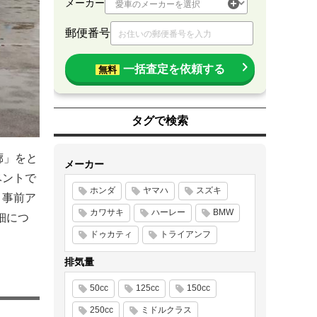
メーカー
郵便番号
一括査定を依頼する
無料
タグで検索
廊」をと
メーカー
ベントで
ホンダ
ヤマハ
スズキ
。事前ア
カワサキ
ハーレー
BMW
細につ
ドゥカティ
トライアンフ
排気量
50cc
125cc
150cc
250cc
ミドルクラス