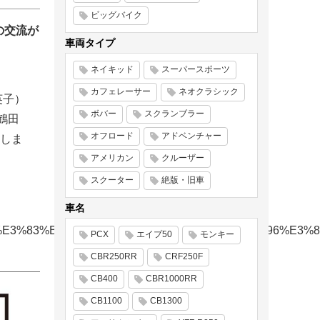
ビッグバイク
の交流が
車両タイプ
ネイキッド
スーパースポーツ
カフェレーサー
ネオクラシック
英子）
ボバー
スクランブラー
町鶴田
オフロード
アドベンチャー
たしま
アメリカン
クルーザー
スクーター
絶版・旧車
車名
%B3%E3%83%BC%E3%83%92%E3%83%BC%E3%83%96%E
PCX
エイプ50
モンキー
CBR250RR
CRF250F
CB400
CBR1000RR
CB1100
CB1300