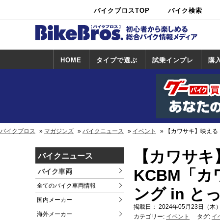
バイクブロスTOP
バイク検索
中古バイ
カタログ検
ショップ検
ク・新車検
索
索
索
HOME
タイプで選ぶ
試乗インプレ
購
スポーツ＆ネ
原付＆ミニバ
アメリカン＆
ビッグスクー
オフロード
試乗インプレ
ホンダ
ヤマハ
スズキ
カワサキ
ハーレー
BMW
トライアンフ
ドゥカティ
購
ホ
ヤ
ス
カ
イキッド
イク
クルーザー
ター
一覧
一
バイクブロス
マガジンズ
バイクニュース
イベント
【カワサキ】映える！
【カワサキ
バイクニュース
KCBM「
バイク車両
全てのバイク車両情報
ング in 
国内メーカー
掲載日： 2024年05月23日（木）
海外メーカー
カテゴリー:
イベント
タグ:
イ