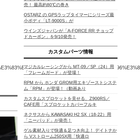
売！ 最高約80℃の巻き
QSTARZ の GPSラップタイマーにシリーズ最
小ボディ「LT-9000S」が
ウインズジャパンが「A-FORCE RR チョップ
ドカーボン」を9/10発売！
カスタムパーツ情報
マジカルレーシングから MT-09／SP（24）用
%B3%E3%83%BC%E3%83%92%E3%83%BC%E3%83%96%E
「フレームガード」が登場！
RPM から ホンダ GROM用エキゾーストシステ
ム「RPM」が登場！（動画あり
カスタムスプロケットを見せる、Z900RS／
CAFE用「スプロケットカバーフルキ
ネクサスから KAWASAKI H2 SX（18-22）用
「ニーパッド」が発売！
ゲル素材入りで快適＆足つき向上！ デイトナか
ら Vストローム250SX用「快適ロ