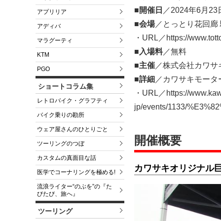
■開催日
／2024年6月23
アプリリア
■会場
／とっとり花回廊 駐
アディバ
・URL／https://www.tottor
マラグーティ
■入場料
／無料
KTM
■主催
／株式会社カワサ
PGO
■詳細
／カワサキモータ
ショートコラム集
・URL／https://www.kawa
レトロバイク・グラフティ
jp/events/1133/%
バイク乗りの勘所
ウェア屋さんのひとりごと
開催概要
ツーリングのつぼ
カスタムの真面目な話
カワサキオリジナル巨
医学でコーナリングを極める!
流浪ライター“のぶを”の『た
びたび、旅へ』
ツーリング