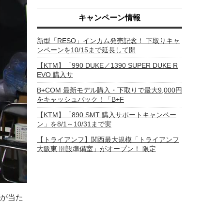
キャンペーン情報
新型「RESO」インカム発売記念！ 下取りキャ
ンペーンを10/15まで延長して開
【KTM】「990 DUKE／1390 SUPER DUKE R
EVO 購入サ
B+COM 最新モデル購入・下取りで最大9,000円
をキャッシュバック！「B+F
【KTM】「890 SMT 購入サポートキャンペー
ン」を8/1～10/31まで実
【トライアンフ】関西最大規模「トライアンフ
大阪東 開設準備室」がオープン！ 限定
が当た