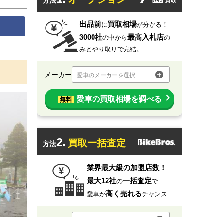
方法
出品前
買取相場
に
が分かる！
3000社
最高入札店
の中から
の
みとやり取りで完結。
メーカー
愛車のメーカーを選択
愛車の買取相場を調べる
無料
2.
買取一括査定
方法
業界最大級の加盟店数！
最大12社
一括査定
の
で
高く売れる
愛車が
チャンス