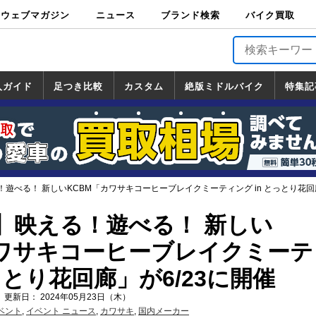
ウェブマガジン
ニュース
ブランド検索
バイク買取
バイクブロス・
原付＆ミニバイ
スポーツ＆ネイ
アメリカン＆ツ
ビッグスクータ
オフロード
バージンハーレ
バージンBMW
バージンドゥカ
バージントライ
ニュース
車両情報
イベント
キャンペ
トピック
バイク用
バイクパ
書籍・
サポート
お知らせ
ブランドを検
ブランドボイ
バイク買取
マガジンズ
ク
キッド
アラー
ー
ー
ティ
アンフ
TOP
ーン
ス
品
ーツ
DVD
索
ス
入ガイド
足つき比較
カスタム
絶版ミドルバイク
特集記
入ガイド
ンダ
マハ
ズキ
ワサキ
カスタム
ホンダ
ヤマハ
スズキ
カワサキ
道の駅調査隊
ツーリング情報局
日本の道50選
国道めぐり
林道ツーリング
絶版ミドルバイク
ホンダ
ヤマハ
スズキ
カワサキ
覧
一覧
一覧
遊べる！ 新しいKCBM「カワサキコーヒーブレイクミーティング in とっとり花回廊
】映える！遊べる！ 新しい
カワサキコーヒーブレイクミーテ
とっとり花回廊」が6/23に開催
 更新日： 2024年05月23日（木）
ベント
,
イベント ニュース
,
カワサキ
,
国内メーカー