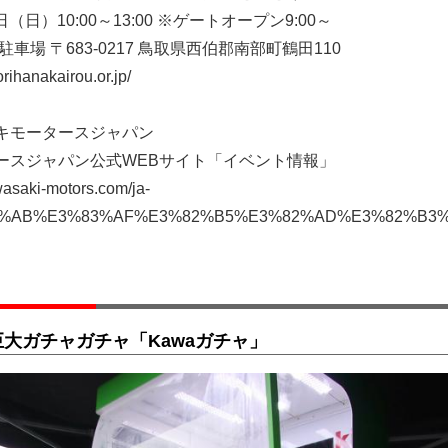
日（日）10:00～13:00 ※ゲートオープン9:00～
車場 〒683-0217 鳥取県西伯郡南部町鶴田110
ihanakairou.or.jp/
キモータースジャパン
ースジャパン公式WEBサイト「イベント情報」
saki-motors.com/ja-
E3%82%AB%E3%83%AF%E3%82%B5%E3%82%AD%E3%82
大ガチャガチャ「Kawaガチャ」