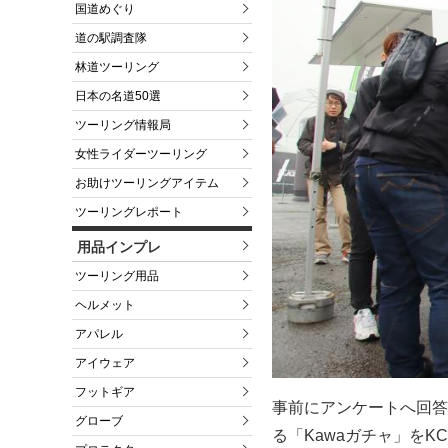
国道めぐり
道の駅調査隊
林道ツーリング
日本の名道50選
ツーリング情報局
女性ライダーツーリング
お助けツーリングアイテム
ツーリングレポート
用品インプレ
ツーリング用品
ヘルメット
アパレル
アイウェア
フットギア
事前にアンケートへ回答
グローブ
る「Kawaガチャ」をK