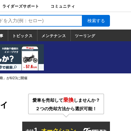
ライダーズサポート
コミュニティ
ライダーズサポート
バイク輸送
バイクガレージライ
バイク車両保険
ロードサービス
バイク試乗
コミュニティ
日記
ツーリング
カスタム
TOP
フ
TOP
事
トピックス
メンテナンス
ツーリング
トピックス
ホンダ
ヤマハ
スズキ
カワサキ
ハーレーダ
BMW
ドゥカティ
トライアン
メンテナンス
基本整備
部位別メンテ
工具の使い方
ツール100選
メンテのうん
一覧
ビッドソン
フ
一覧
ちく
」が6/23に開催
乗換
愛車を売却して
しませんか？
ィ
２つの売却方法から選択可能！
1.
オークション