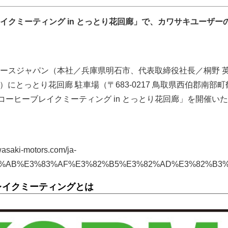
イクミーティング in とっとり花回廊」で、カワサキユーザー
ースジャパン（本社／兵庫県明石市、代表取締役社長／桐野 
日）にとっとり花回廊 駐車場（〒683-0217 鳥取県西伯郡南部
コーヒーブレイクミーティング in とっとり花回廊」を開催い
saki-motors.com/ja-
E3%82%AB%E3%83%AF%E3%82%B5%E3%82%AD%E3%82
レイクミーティングとは