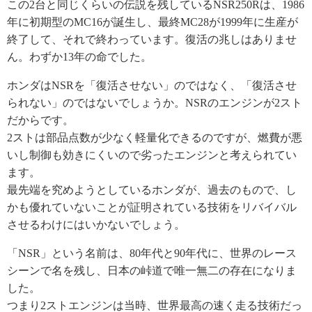
この2台と同じくらいの伝説を残しているNSR250Rは、1986
年に初期型のMC16が誕生し、最終MC28が1999年に生産が
終了して、それで終わっています。復活の兆しはありませ
ん。わずか13年の命でした。
ホンダはNSRを「復活させない」のではなく、「復活させ
られない」のではないでしょうか。NSRのエンジンが2スト
だからです。
2ストは部品点数が少なく軽量化できるのですが、燃費が悪
いし制御も効きにくいので劣ったエンジンと考えられてい
ます。
最先端を究めようとしているホンダが、過去のもので、し
かも優れていないことが証明されている技術をリバイバル
させるわけにはいかないでしょう。
「NSR」という名前は、80年代と90年代に、世界のレース
シーンで名を残し、日本の峠道で唯一無二の存在になりま
した。
つまり2ストエンジンは当時、世界最高の速く走る技術だっ