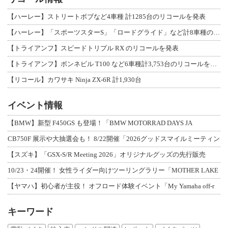
【ハーレー】ストリートボブなど4車種 計1285台のリコールを発表
【ハーレー】「スポーツスターS」「ロードグライド」など計8車種のリコールを発表
【トライアンフ】スピードトリプル RX のリコールを発表
【トライアンフ】ボンネビル T100 など6車種計3,753台のリコールを発表
【リコール】カワサキ Ninja ZX-6R 計1,930台
イベント情報
【BMW】新型 F450GS も登場！「BMW MOTORRAD DAYS JA
CB750F 展示や大抽選会も！ 8/22開催「2026グッドスマイルミーティン
【スズキ】「GSX-S/R Meeting 2026」オリジナルグッズの先行販売
10/23・24開催！ 女性ライダー向けツーリングラリー「MOTHER LAKE
【ヤマハ】初心者が主役！ オフロード体験イベント「My Yamaha off-r
キーワード