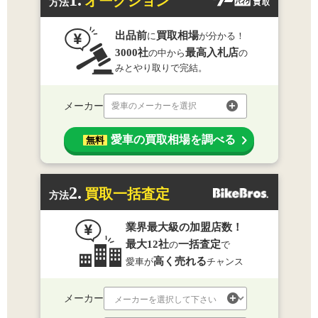
1.
オークション
方法
出品前
買取相場
に
が分かる！
3000社
最高入札店
の中から
の
みとやり取りで完結。
メーカー
愛車のメーカーを選択
愛車の買取相場を調べる
無料
2.
買取一括査定
方法
業界最大級の加盟店数！
最大12社
一括査定
の
で
高く売れる
愛車が
チャンス
メーカー