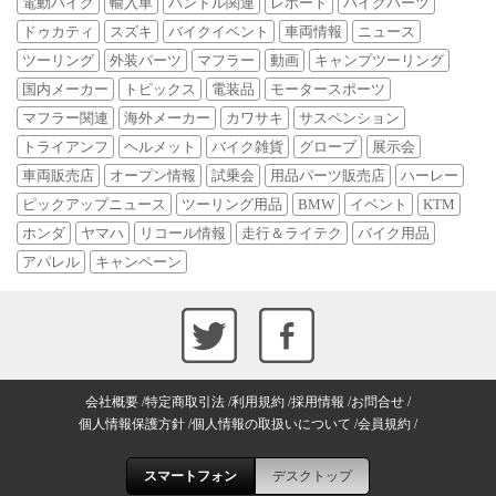
電動バイク
輸入車
ハンドル関連
レポート
バイクパーツ
ドゥカティ
スズキ
バイクイベント
車両情報
ニュース
ツーリング
外装パーツ
マフラー
動画
キャンプツーリング
国内メーカー
トピックス
電装品
モータースポーツ
マフラー関連
海外メーカー
カワサキ
サスペンション
トライアンフ
ヘルメット
バイク雑貨
グローブ
展示会
車両販売店
オープン情報
試乗会
用品パーツ販売店
ハーレー
ピックアップニュース
ツーリング用品
BMW
イベント
KTM
ホンダ
ヤマハ
リコール情報
走行＆ライテク
バイク用品
アパレル
キャンペーン
会社概要
特定商取引法
利用規約
採用情報
お問合せ
個人情報保護方針
個人情報の取扱いについて
会員規約
スマートフォン
デスクトップ