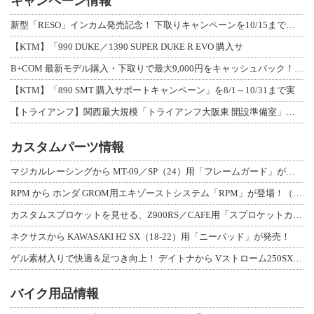
キャンペーン情報
新型「RESO」インカム発売記念！ 下取りキャンペーンを10/15まで延長して開
【KTM】「990 DUKE／1390 SUPER DUKE R EVO 購入サ
B+COM 最新モデル購入・下取りで最大9,000円をキャッシュバック！「B+F
【KTM】「890 SMT 購入サポートキャンペーン」を8/1～10/31まで実
【トライアンフ】関西最大規模「トライアンフ大阪東 開設準備室」がオープン！ 限定
カスタムパーツ情報
マジカルレーシングから MT-09／SP（24）用「フレームガード」が登場！
RPM から ホンダ GROM用エキゾーストシステム「RPM」が登場！（動画あり
カスタムスプロケットを見せる、Z900RS／CAFE用「スプロケットカバーフルキ
ネクサスから KAWASAKI H2 SX（18-22）用「ニーパッド」が発売！
ゲル素材入りで快適＆足つき向上！ デイトナから Vストローム250SX用「快適ロ
バイク用品情報