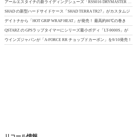
アールエスタイチの新ライディングシューズ「RSS016 DRYMASTER スト
SHAD の新型ハードサイドケース「SHAD TERRA TR27」がカスタムジ
デイトナから「HOT GRIP WRAP HEAT」が発売！ 最高約80℃の巻き
QSTARZ の GPSラップタイマーにシリーズ最小ボディ「LT-9000S」が
ウインズジャパンが「A-FORCE RR チョップドカーボン」を9/10発売！
リコール情報