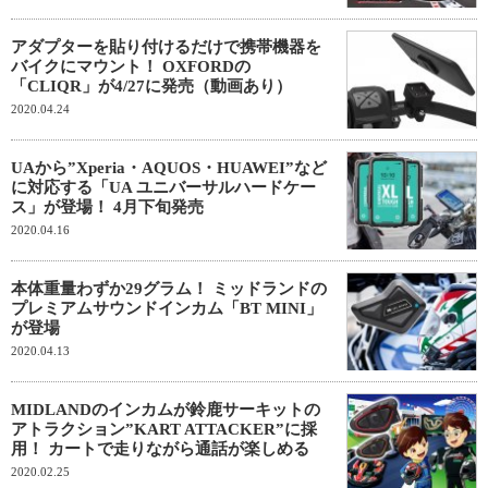
アダプターを貼り付けるだけで携帯機器を
バイクにマウント！ OXFORDの
「CLIQR」が4/27に発売（動画あり）
2020.04.24
UAから”Xperia・AQUOS・HUAWEI”など
に対応する「UA ユニバーサルハードケー
ス」が登場！ 4月下旬発売
2020.04.16
本体重量わずか29グラム！ ミッドランドの
プレミアムサウンドインカム「BT MINI」
が登場
2020.04.13
MIDLANDのインカムが鈴鹿サーキットの
アトラクション”KART ATTACKER”に採
用！ カートで走りながら通話が楽しめる
2020.02.25