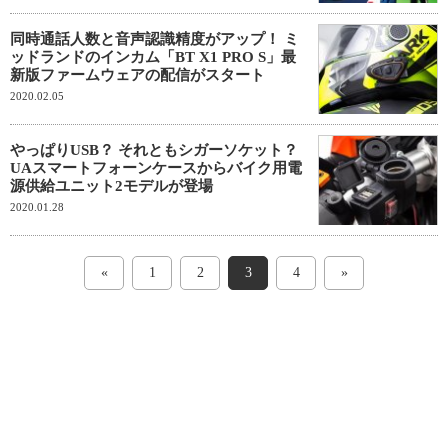
同時通話人数と音声認識精度がアップ！ ミ
ッドランドのインカム「BT X1 PRO S」最
新版ファームウェアの配信がスタート
2020.02.05
やっぱりUSB？ それともシガーソケット？
UAスマートフォーンケースからバイク用電
源供給ユニット2モデルが登場
2020.01.28
«
1
2
3
4
»