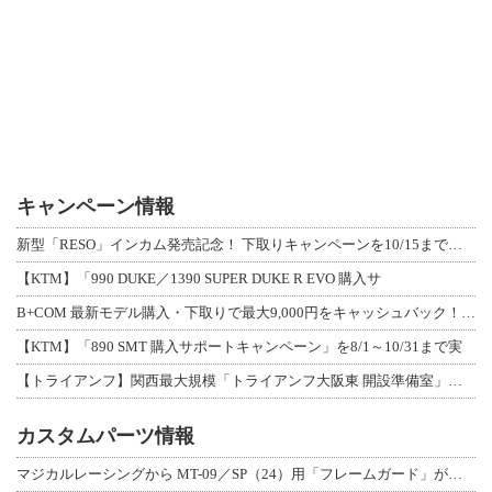
キャンペーン情報
新型「RESO」インカム発売記念！ 下取りキャンペーンを10/15まで延長して開
【KTM】「990 DUKE／1390 SUPER DUKE R EVO 購入サ
B+COM 最新モデル購入・下取りで最大9,000円をキャッシュバック！「B+F
【KTM】「890 SMT 購入サポートキャンペーン」を8/1～10/31まで実
【トライアンフ】関西最大規模「トライアンフ大阪東 開設準備室」がオープン！ 限定
カスタムパーツ情報
マジカルレーシングから MT-09／SP（24）用「フレームガード」が登場！