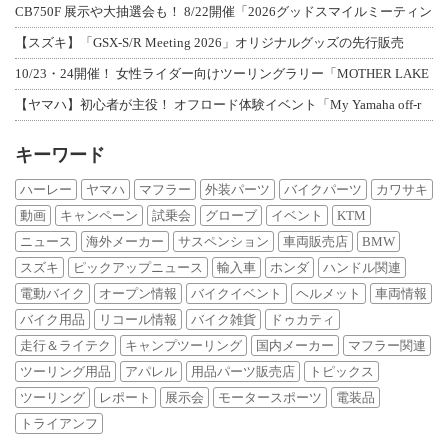
CB750F 展示や大抽選会も！ 8/22開催「2026グッドスマイルミーティン
【スズキ】「GSX-S/R Meeting 2026」オリジナルグッズの先行販売
10/23・24開催！ 女性ライダー向けツーリングラリー「MOTHER LAKE
【ヤマハ】初心者が主役！ オフロード体験イベント「My Yamaha off-r
キーワード
ハーレー
ヤマハ
マフラー
外装パーツ
バイクパーツ
カワサキ
動画
キャンペーン
試乗会
グローブ
イベント
KTM
ニュース
海外メーカー
サスペンション
車両販売店
BMW
スズキ
ピックアップニュース
輸入車
ホンダ
ハンドル関連
電動バイク
オープン情報
バイクイベント
ヘルメット
車両情報
バイク用品
リコール情報
バイク雑貨
ドゥカティ
走行＆ライテク
キャンプツーリング
国内メーカー
マフラー関連
ツーリング用品
アパレル
用品パーツ販売店
トピックス
ツーリング
レポート
展示会
モータースポーツ
電装品
トライアンフ