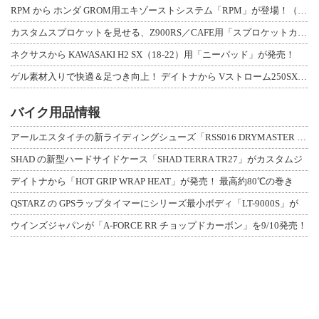
RPM から ホンダ GROM用エキゾーストシステム「RPM」が登場！（動画あり
カスタムスプロケットを見せる、Z900RS／CAFE用「スプロケットカバーフルキ
ネクサスから KAWASAKI H2 SX（18-22）用「ニーパッド」が発売！
ゲル素材入りで快適＆足つき向上！ デイトナから Vストローム250SX用「快適ロ
バイク用品情報
アールエスタイチの新ライディングシューズ「RSS016 DRYMASTER スト
SHAD の新型ハードサイドケース「SHAD TERRA TR27」がカスタムジ
デイトナから「HOT GRIP WRAP HEAT」が発売！ 最高約80℃の巻き
QSTARZ の GPSラップタイマーにシリーズ最小ボディ「LT-9000S」が
ウインズジャパンが「A-FORCE RR チョップドカーボン」を9/10発売！