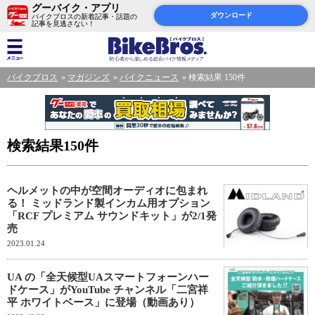
グーバイク・アプリ
ダウンロード
バイクブロスの新着記事・話題の
記事を見逃さない！
バイクブロス
マガジンズ
バイクニュース
検索結果 150件
検索結果150件
ヘルメットの中が空間オーディオに包まれ
る！ ミッドランド製インカム用オプション
「RCF プレミアム サウンドキット」が2/1発
売
2023.01.24
UA の「全天候型UAスマートフォーンハー
ドケース」がYouTube チャンネル「二宮祥
平 ホワイトベース」に登場（動画あり）