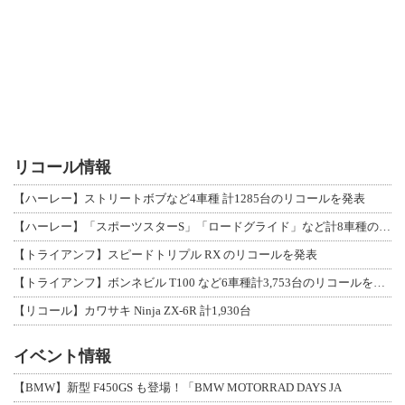
リコール情報
【ハーレー】ストリートボブなど4車種 計1285台のリコールを発表
【ハーレー】「スポーツスターS」「ロードグライド」など計8車種のリコールを発表
【トライアンフ】スピードトリプル RX のリコールを発表
【トライアンフ】ボンネビル T100 など6車種計3,753台のリコールを発表
【リコール】カワサキ Ninja ZX-6R 計1,930台
イベント情報
【BMW】新型 F450GS も登場！「BMW MOTORRAD DAYS JA