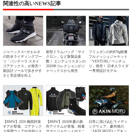
関連性の高いNEWS記事
ジャペックス×ガエルネ
新型ドラムバッグ「サイ
フリュガンの約870g軽量
の防水ライディングブー
クロン」など新製品多
フルメッシュジャケット
ツ「パンテーラ スカイ
数！ エンデュリスタンの
「VENTURI／ベンチュ
ゴアテックス」が発売！
2026年コレクションがジ
リ」発売！ 日本人ライダ
新設計ソールで歩きやす
ャペックスから発売
ー専用設計モデル
さと安定感を向上
【BMW】2026 梅雨対策
【BMW】2026年夏の新
日常に溶け込むライディ
ギアが登場、ゴアテック
作アイテムが登場、軽量
ングウェア、豪州発の
ス採用ウェアや冷却ベス
サマージャケットやスニ
「AKIN MOTO／アキン