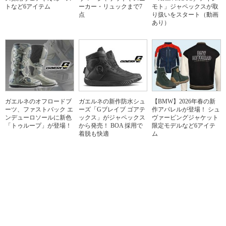
トなど6アイテム
ーカー・リュックまで7
モト」ジャペックスが取
点
り扱いをスタート（動画
あり）
ガエルネのオフロードブ
ガエルネの新作防水シュ
【BMW】2026年春の新
ーツ、ファストバック エ
ーズ「Gブレイブ ゴアテ
作アパレルが登場！ シュ
ンデューロソールに新色
ックス」がジャペックス
ヴァービングジャケット
「トゥループ」が登場！
から発売！ BOA 採用で
限定モデルなど6アイテ
着脱も快適
ム