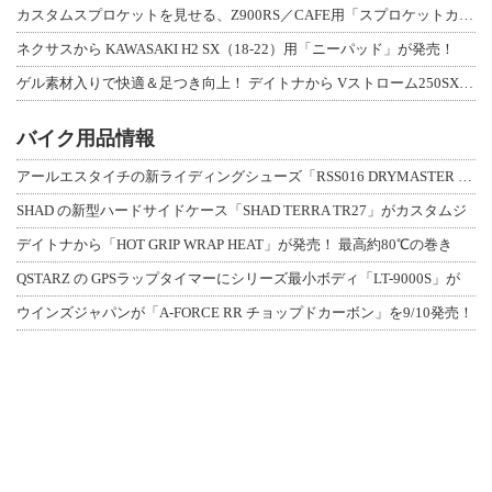
カスタムスプロケットを見せる、Z900RS／CAFE用「スプロケットカバーフルキ
ネクサスから KAWASAKI H2 SX（18-22）用「ニーパッド」が発売！
ゲル素材入りで快適＆足つき向上！ デイトナから Vストローム250SX用「快適ロ
バイク用品情報
アールエスタイチの新ライディングシューズ「RSS016 DRYMASTER スト
SHAD の新型ハードサイドケース「SHAD TERRA TR27」がカスタムジ
デイトナから「HOT GRIP WRAP HEAT」が発売！ 最高約80℃の巻き
QSTARZ の GPSラップタイマーにシリーズ最小ボディ「LT-9000S」が
ウインズジャパンが「A-FORCE RR チョップドカーボン」を9/10発売！