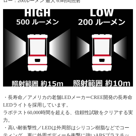
ロー：200ルーメン 最大 65時間照射
・長寿命／アメリカの老舗LEDメーカーCREE開発の長寿命
LEDライトを採用しています。
ラボテスト60,000時間を超える、信頼性試験をクリアする実
力。
・高い耐衝撃性／LEDは外周部はシリコン樹脂などでコー
ティング、更に外周ボディーを衝撃に強いABSプラスチッ