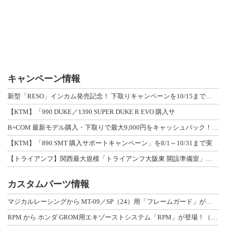
キャンペーン情報
新型「RESO」インカム発売記念！ 下取りキャンペーンを10/15まで延長して開
【KTM】「990 DUKE／1390 SUPER DUKE R EVO 購入サ
B+COM 最新モデル購入・下取りで最大9,000円をキャッシュバック！「B+F
【KTM】「890 SMT 購入サポートキャンペーン」を8/1～10/31まで実
【トライアンフ】関西最大規模「トライアンフ大阪東 開設準備室」がオープン！ 限定
カスタムパーツ情報
マジカルレーシングから MT-09／SP（24）用「フレームガード」が登場！
RPM から ホンダ GROM用エキゾーストシステム「RPM」が登場！（動画あり