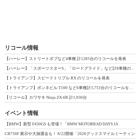
リコール情報
【ハーレー】ストリートボブなど4車種 計1285台のリコールを発表
【ハーレー】「スポーツスターS」「ロードグライド」など計8車種のリコールを発表
【トライアンフ】スピードトリプル RX のリコールを発表
【トライアンフ】ボンネビル T100 など6車種計3,753台のリコールを発表
【リコール】カワサキ Ninja ZX-6R 計1,930台
イベント情報
【BMW】新型 F450GS も登場！「BMW MOTORRAD DAYS JA
CB750F 展示や大抽選会も！ 8/22開催「2026グッドスマイルミーティン