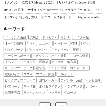
【スズキ】「GSX-S/R Meeting 2026」オリジナルグッズの先行販売
10/23・24開催！ 女性ライダー向けツーリングラリー「MOTHER LAKE
【ヤマハ】初心者が主役！ オフロード体験イベント「My Yamaha off-r
キーワード
ツーリング用品
試乗会
ドゥカティ
ホンダ
バイク用品
オープン情報
ヤマハ
ニュース
ハーレー
KTM
BMW
バイクパーツ
バイクイベント
キャンペーン
動画
モータースポーツ
トピックス
バイク雑貨
リコール情報
イベント
ツーリング
展示会
カワサキ
輸入車
キャンプツーリング
電装品
ハンドル関連
海外メーカー
電動バイク
スズキ
マフラー関連
ヘルメット
ピックアップニュース
国内メーカー
アパレル
用品パーツ販売店
外装パーツ
車両情報
走行＆ライテク
トライアンフ
レポート
車両販売店
サスペンション
マフラー
グローブ