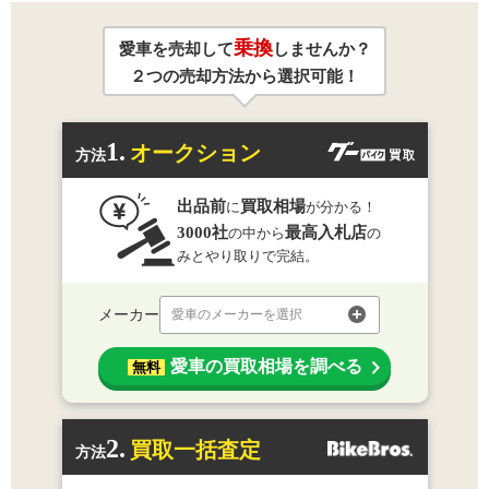
乗換
愛車を売却して
しませんか？
２つの売却方法から選択可能！
1.
オークション
方法
出品前
買取相場
に
が分かる！
3000社
最高入札店
の中から
の
みとやり取りで完結。
メーカー
愛車のメーカーを選択
愛車の買取相場を調べる
無料
2.
買取一括査定
方法