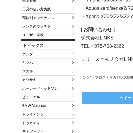
基本整備
・Aquos zero/sense2/R
工具の使い方実践
・Xperia XZ3/XZ2/XZ2 
部位別メンテナンス
メンテのウンチク
[ お問い合わせ ]
ユーザー車検
株式会社LINKS
トピックス
TEL／075-708-2362
ホンダ
リリース = 株式会社LIN
ヤマハ
スズキ
（バイクブロス・マガジンズ編
カワサキ
ハーレーダビッドソン
ビューエル
ツイー
BMW Motorrad
トライアンフ
ドゥカティ
モトグッツィ