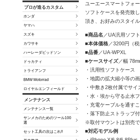
ユーエースマートフォーン
プロが造るカスタム
ソフトケースを発売致し
ホンダ
頂き、お好みのスタイル
ヤマハ
スズキ
■商品名
／UA汎用ソフ
■本体価格
／3200円（
カワサキ
■品番
／UA-WPXL
ハーレーダビッドソン
■ケースサイズ
／幅 78m
ドゥカティ
・汎用性ソフトケース
トライアンフ
・地図の拡大縮小等の画
BMW Motorrad
・中敷き2枚付属でサイ
ロイヤルエンフィールド
・水・埃から守る止水フ
メンテナンス
・充電ケーブルを通すこ
メンテナンス一覧
・落下防止ストラップ付
サンメカのためのツール100
※取付マウントは別売で
選
■対応モデル例
セット工具の次はこれ!!
・iPhone X/6-8/6-8Plus