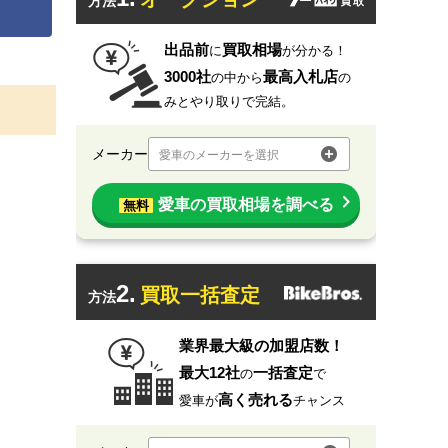
方法
出品前
買取相場
に
が分かる！
3000社
最高入札店
の中から
の
みとやり取りで完結。
メーカー
愛車のメーカーを選択
愛車の買取相場を調べる
無料
2.
買取一括査定
方法
業界最大級の加盟店数！
最大12社
一括査定
の
で
高く売れる
愛車が
チャンス