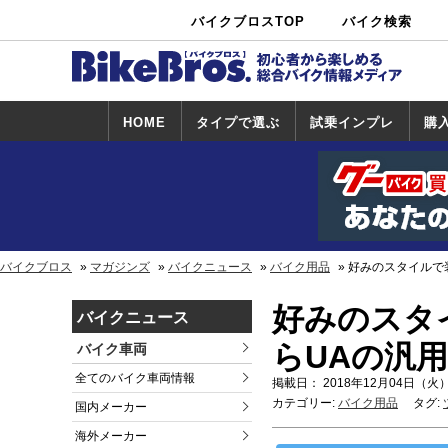
バイクブロスTOP
バイク検索
中古バイ
カタログ検
ショップ検
ク・新車検
索
索
索
HOME
タイプで選ぶ
試乗インプレ
購
スポーツ＆ネ
原付＆ミニバ
アメリカン＆
ビッグスクー
オフロード
試乗インプレ
ホンダ
ヤマハ
スズキ
カワサキ
ハーレー
BMW
トライアンフ
ドゥカティ
購
ホ
ヤ
ス
カ
イキッド
イク
クルーザー
ター
一覧
一
バイクブロス
マガジンズ
バイクニュース
バイク用品
好みのスタイルで
好みのスタ
バイクニュース
らUAの汎
バイク車両
全てのバイク車両情報
掲載日： 2018年12月04日（火）
カテゴリー:
バイク用品
タグ:
国内メーカー
海外メーカー