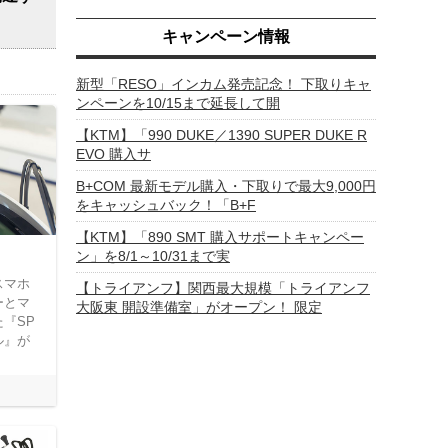
キャンペーン情報
新型「RESO」インカム発売記念！ 下取りキャ
ンペーンを10/15まで延長して開
【KTM】「990 DUKE／1390 SUPER DUKE R
EVO 購入サ
B+COM 最新モデル購入・下取りで最大9,000円
をキャッシュバック！「B+F
【KTM】「890 SMT 購入サポートキャンペー
ン」を8/1～10/31まで実
スマホ
【トライアンフ】関西最大規模「トライアンフ
ーとマ
大阪東 開設準備室」がオープン！ 限定
『SP
ル』が