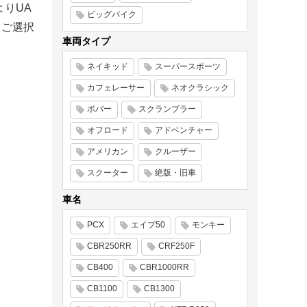
よりUA
ビッグバイク
てご選択
車両タイプ
ネイキッド
スーパースポーツ
カフェレーサー
ネオクラシック
ボバー
スクランブラー
オフロード
アドベンチャー
アメリカン
クルーザー
スクーター
絶版・旧車
車名
PCX
エイプ50
モンキー
CBR250RR
CRF250F
CB400
CBR1000RR
CB1100
CB1300