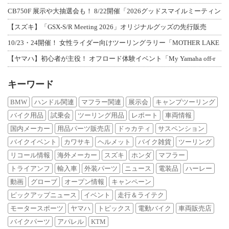
CB750F 展示や大抽選会も！ 8/22開催「2026グッドスマイルミーティン
【スズキ】「GSX-S/R Meeting 2026」オリジナルグッズの先行販売
10/23・24開催！ 女性ライダー向けツーリングラリー「MOTHER LAKE
【ヤマハ】初心者が主役！ オフロード体験イベント「My Yamaha off-r
キーワード
BMW
ハンドル関連
マフラー関連
展示会
キャンプツーリング
バイク用品
試乗会
ツーリング用品
レポート
車両情報
国内メーカー
用品パーツ販売店
ドゥカティ
サスペンション
バイクイベント
カワサキ
ヘルメット
バイク雑貨
ツーリング
リコール情報
海外メーカー
スズキ
ホンダ
マフラー
トライアンフ
輸入車
外装パーツ
ニュース
電装品
ハーレー
動画
グローブ
オープン情報
キャンペーン
ピックアップニュース
イベント
走行＆ライテク
モータースポーツ
ヤマハ
トピックス
電動バイク
車両販売店
バイクパーツ
アパレル
KTM