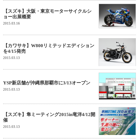
【スズキ】大阪・東京モーターサイクルシ
ョー出展概要
2015.03.16
【カワサキ】W800リミテッドエディション
を4/15発売
2015.03.13
YSP新店舗が沖縄県那覇市に3/13オープン
2015.03.13
【スズキ】隼ミーティング2015in竜洋4/12開
催
2015.03.13