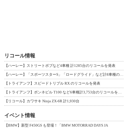
リコール情報
【ハーレー】ストリートボブなど4車種 計1285台のリコールを発表
【ハーレー】「スポーツスターS」「ロードグライド」など計8車種のリコールを発表
【トライアンフ】スピードトリプル RX のリコールを発表
【トライアンフ】ボンネビル T100 など6車種計3,753台のリコールを発表
【リコール】カワサキ Ninja ZX-6R 計1,930台
イベント情報
【BMW】新型 F450GS も登場！「BMW MOTORRAD DAYS JA