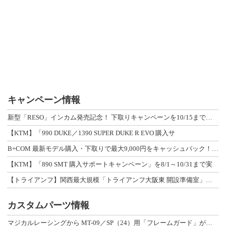
キャンペーン情報
新型「RESO」インカム発売記念！ 下取りキャンペーンを10/15まで延長して開
【KTM】「990 DUKE／1390 SUPER DUKE R EVO 購入サ
B+COM 最新モデル購入・下取りで最大9,000円をキャッシュバック！「B+F
【KTM】「890 SMT 購入サポートキャンペーン」を8/1～10/31まで実
【トライアンフ】関西最大規模「トライアンフ大阪東 開設準備室」がオープン！ 限定
カスタムパーツ情報
マジカルレーシングから MT-09／SP（24）用「フレームガード」が登場！