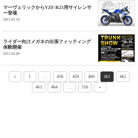
マーヴェリックからYZF-R25用サイレンサ
ー登場
2015.03.10
ライダー向けメガネの出張フィッティング
体験開催
2015.03.09
«
1
…
458
459
460
461
462
463
464
…
516
»