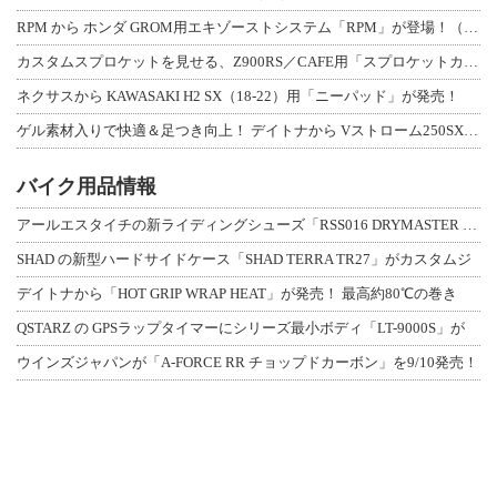
RPM から ホンダ GROM用エキゾーストシステム「RPM」が登場！（動画あり
カスタムスプロケットを見せる、Z900RS／CAFE用「スプロケットカバーフルキ
ネクサスから KAWASAKI H2 SX（18-22）用「ニーパッド」が発売！
ゲル素材入りで快適＆足つき向上！ デイトナから Vストローム250SX用「快適ロ
バイク用品情報
アールエスタイチの新ライディングシューズ「RSS016 DRYMASTER スト
SHAD の新型ハードサイドケース「SHAD TERRA TR27」がカスタムジ
デイトナから「HOT GRIP WRAP HEAT」が発売！ 最高約80℃の巻き
QSTARZ の GPSラップタイマーにシリーズ最小ボディ「LT-9000S」が
ウインズジャパンが「A-FORCE RR チョップドカーボン」を9/10発売！