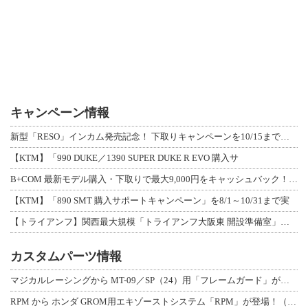
キャンペーン情報
新型「RESO」インカム発売記念！ 下取りキャンペーンを10/15まで延長して開
【KTM】「990 DUKE／1390 SUPER DUKE R EVO 購入サ
B+COM 最新モデル購入・下取りで最大9,000円をキャッシュバック！「B+F
【KTM】「890 SMT 購入サポートキャンペーン」を8/1～10/31まで実
【トライアンフ】関西最大規模「トライアンフ大阪東 開設準備室」がオープン！ 限定
カスタムパーツ情報
マジカルレーシングから MT-09／SP（24）用「フレームガード」が登場！
RPM から ホンダ GROM用エキゾーストシステム「RPM」が登場！（動画あり