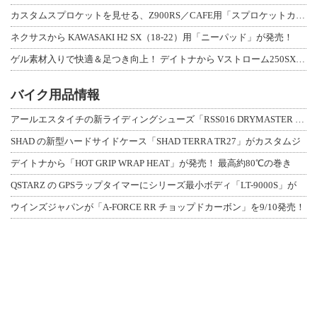
カスタムスプロケットを見せる、Z900RS／CAFE用「スプロケットカバーフルキ
ネクサスから KAWASAKI H2 SX（18-22）用「ニーパッド」が発売！
ゲル素材入りで快適＆足つき向上！ デイトナから Vストローム250SX用「快適ロ
バイク用品情報
アールエスタイチの新ライディングシューズ「RSS016 DRYMASTER スト
SHAD の新型ハードサイドケース「SHAD TERRA TR27」がカスタムジ
デイトナから「HOT GRIP WRAP HEAT」が発売！ 最高約80℃の巻き
QSTARZ の GPSラップタイマーにシリーズ最小ボディ「LT-9000S」が
ウインズジャパンが「A-FORCE RR チョップドカーボン」を9/10発売！