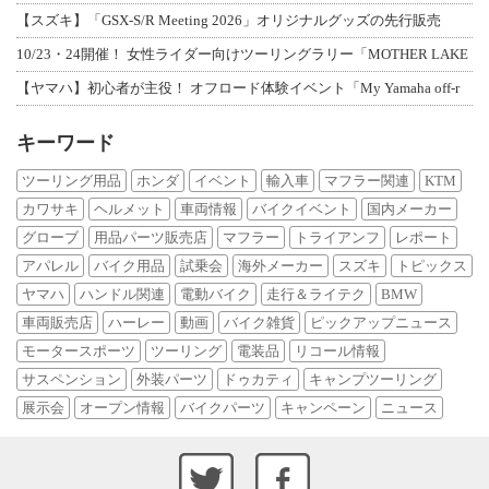
【スズキ】「GSX-S/R Meeting 2026」オリジナルグッズの先行販売
10/23・24開催！ 女性ライダー向けツーリングラリー「MOTHER LAKE
【ヤマハ】初心者が主役！ オフロード体験イベント「My Yamaha off-r
キーワード
ツーリング用品
ホンダ
イベント
輸入車
マフラー関連
KTM
カワサキ
ヘルメット
車両情報
バイクイベント
国内メーカー
グローブ
用品パーツ販売店
マフラー
トライアンフ
レポート
アパレル
バイク用品
試乗会
海外メーカー
スズキ
トピックス
ヤマハ
ハンドル関連
電動バイク
走行＆ライテク
BMW
車両販売店
ハーレー
動画
バイク雑貨
ピックアップニュース
モータースポーツ
ツーリング
電装品
リコール情報
サスペンション
外装パーツ
ドゥカティ
キャンプツーリング
展示会
オープン情報
バイクパーツ
キャンペーン
ニュース