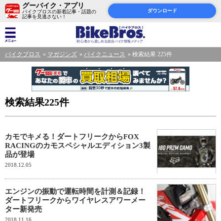
グーバイク・アプリ
ダウンロード
バイクブロスの新着記事・話題の
記事を見逃さない！
バイクブロス
マガジンズ
バイクニュース
検索結果 225件
検索結果225件
カモでキメる！ダートフリークからFOX
RACINGのカモスペシャルエディション3製
品が登場
2018.12.05
エンジンの振動で運転時間を計測＆記録！
ダートフリークからワイヤレスアワーメー
ター新発売
2018.11.16