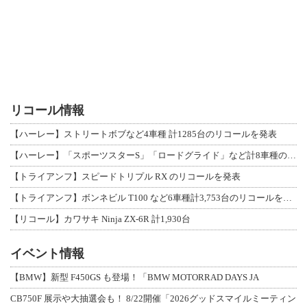
リコール情報
【ハーレー】ストリートボブなど4車種 計1285台のリコールを発表
【ハーレー】「スポーツスターS」「ロードグライド」など計8車種のリコールを発表
【トライアンフ】スピードトリプル RX のリコールを発表
【トライアンフ】ボンネビル T100 など6車種計3,753台のリコールを発表
【リコール】カワサキ Ninja ZX-6R 計1,930台
イベント情報
【BMW】新型 F450GS も登場！「BMW MOTORRAD DAYS JA
CB750F 展示や大抽選会も！ 8/22開催「2026グッドスマイルミーティン