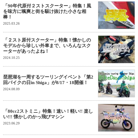
「90年代原付２ストスクーター」特集！風
を味方に颯爽と街を駆け抜けた小さな相
棒！
2025.03.26
「２スト原付スクーター」特集！懐かしの
モデルから珍しい外車まで、いろんなスク
ーターがあったよね！
2024.10.25
琵琶湖を一周するツーリングイベント「第2
回バイクの日in Shiga」が8/17・18開催！
2024.08.09
「80cc2ストミニ」特集！速い！軽い!! 楽し
い!!! 懐かしのかっ飛びマシン
2023.06.29