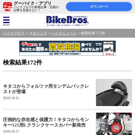
グーバイク・アプリ
ダウンロード
バイクブロスの新着記事・話題の
記事を見逃さない！
バイクブロス
マガジンズ
バイクニュース
検索結果 172件
検索結果172件
キタコからフォルツァ用タンデムバックレ
ストが登場
2018.10.31
圧倒的な存在感と保護力！キタコからモン
キー125用Lクランクケースカバー新発売
2018.10.17