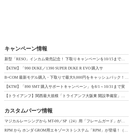
キャンペーン情報
新型「RESO」インカム発売記念！ 下取りキャンペーンを10/15まで延長して開
【KTM】「990 DUKE／1390 SUPER DUKE R EVO 購入サ
B+COM 最新モデル購入・下取りで最大9,000円をキャッシュバック！「B+F
【KTM】「890 SMT 購入サポートキャンペーン」を8/1～10/31まで実
【トライアンフ】関西最大規模「トライアンフ大阪東 開設準備室」がオープン！ 限定
カスタムパーツ情報
マジカルレーシングから MT-09／SP（24）用「フレームガード」が登場！
RPM から ホンダ GROM用エキゾーストシステム「RPM」が登場！（動画あり