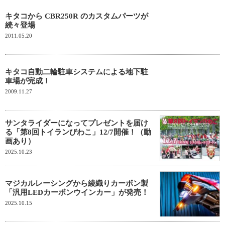
キタコから CBR250R のカスタムパーツが
続々登場
2011.05.20
キタコ自動二輪駐車システムによる地下駐
車場が完成！
2009.11.27
サンタライダーになってプレゼントを届け
る「第8回トイランびわこ」12/7開催！（動
画あり）
2025.10.23
マジカルレーシングから綾織りカーボン製
「汎用LEDカーボンウインカー」が発売！
2025.10.15