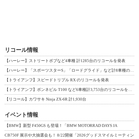
リコール情報
【ハーレー】ストリートボブなど4車種 計1285台のリコールを発表
【ハーレー】「スポーツスターS」「ロードグライド」など計8車種のリコールを発表
【トライアンフ】スピードトリプル RX のリコールを発表
【トライアンフ】ボンネビル T100 など6車種計3,753台のリコールを発表
【リコール】カワサキ Ninja ZX-6R 計1,930台
イベント情報
【BMW】新型 F450GS も登場！「BMW MOTORRAD DAYS JA
CB750F 展示や大抽選会も！ 8/22開催「2026グッドスマイルミーティン