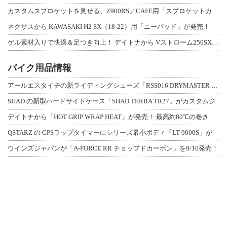
カスタムスプロケットを見せる、Z900RS／CAFE用「スプロケットカバーフルキ
ネクサスから KAWASAKI H2 SX（18-22）用「ニーパッド」が発売！
ゲル素材入りで快適＆足つき向上！ デイトナから Vストローム250SX用「快適ロ
バイク用品情報
アールエスタイチの新ライディングシューズ「RSS016 DRYMASTER スト
SHAD の新型ハードサイドケース「SHAD TERRA TR27」がカスタムジ
デイトナから「HOT GRIP WRAP HEAT」が発売！ 最高約80℃の巻き
QSTARZ の GPSラップタイマーにシリーズ最小ボディ「LT-9000S」が
ウインズジャパンが「A-FORCE RR チョップドカーボン」を9/10発売！