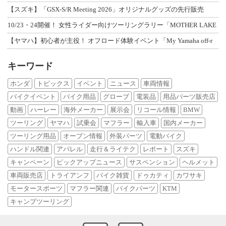
【スズキ】「GSX-S/R Meeting 2026」オリジナルグッズの先行販売
10/23・24開催！ 女性ライダー向けツーリングラリー「MOTHER LAKE
【ヤマハ】初心者が主役！ オフロード体験イベント「My Yamaha off-r
キーワード
ホンダ
トピックス
イベント
ニュース
車両情報
バイクイベント
バイク用品
グローブ
電装品
用品パーツ販売店
動画
ハーレー
海外メーカー
展示会
リコール情報
BMW
ツーリング
ヤマハ
試乗会
マフラー
輸入車
国内メーカー
ツーリング用品
オープン情報
外装パーツ
電動バイク
ハンドル関連
アパレル
走行＆ライテク
レポート
スズキ
キャンペーン
ピックアップニュース
サスペンション
ヘルメット
車両販売店
トライアンフ
バイク雑貨
ドゥカティ
カワサキ
モータースポーツ
マフラー関連
バイクパーツ
KTM
キャンプツーリング