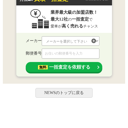
業界最大級の加盟店数！
最大12社
一括査定
の
で
高く売れる
愛車が
チャンス
メーカー
郵便番号
一括査定を依頼する
無料
NEWSのトップに戻る