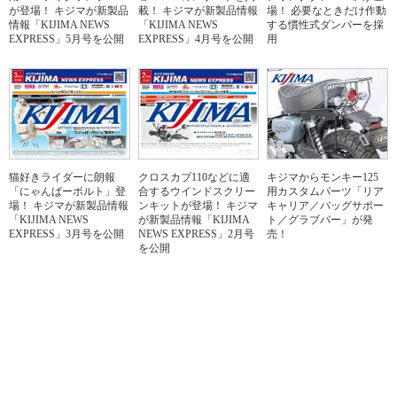
が登場！ キジマが新製品
載！ キジマが新製品情報
場！ 必要なときだけ作動
情報「KIJIMA NEWS
「KIJIMA NEWS
する慣性式ダンパーを採
EXPRESS」5月号を公開
EXPRESS」4月号を公開
用
猫好きライダーに朗報
クロスカブ110などに適
キジマからモンキー125
「にゃんばーボルト」登
合するウインドスクリー
用カスタムパーツ「リア
場！ キジマが新製品情報
ンキットが登場！ キジマ
キャリア／バッグサポー
「KIJIMA NEWS
が新製品情報「KIJIMA
ト／グラブバー」が発
EXPRESS」3月号を公開
NEWS EXPRESS」2月号
売！
を公開