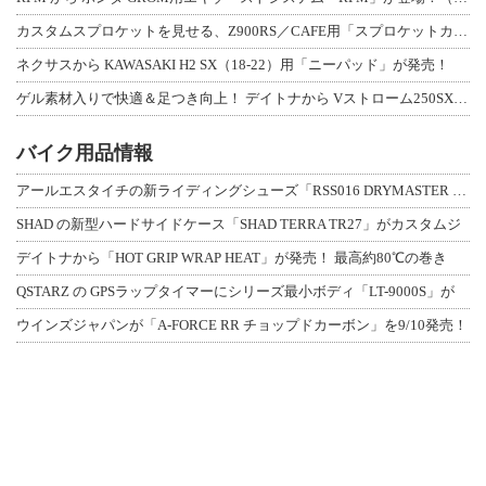
カスタムスプロケットを見せる、Z900RS／CAFE用「スプロケットカバーフルキ
ネクサスから KAWASAKI H2 SX（18-22）用「ニーパッド」が発売！
ゲル素材入りで快適＆足つき向上！ デイトナから Vストローム250SX用「快適ロ
バイク用品情報
アールエスタイチの新ライディングシューズ「RSS016 DRYMASTER スト
SHAD の新型ハードサイドケース「SHAD TERRA TR27」がカスタムジ
デイトナから「HOT GRIP WRAP HEAT」が発売！ 最高約80℃の巻き
QSTARZ の GPSラップタイマーにシリーズ最小ボディ「LT-9000S」が
ウインズジャパンが「A-FORCE RR チョップドカーボン」を9/10発売！