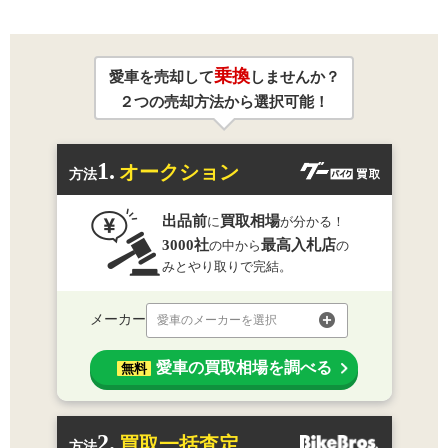
乗換
愛車を売却して
しませんか？
２つの売却方法から選択可能！
1.
オークション
方法
出品前
買取相場
に
が分かる！
3000社
最高入札店
の中から
の
みとやり取りで完結。
メーカー
愛車のメーカーを選択
愛車の買取相場を調べる
無料
2.
買取一括査定
方法