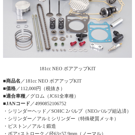
181cc NEO ボアアップKIT
■商品名
／181cc NEO ボアアップKIT
■価格
／112,000円（税抜き）
■適合車種
／グロム（JC61全車種）
■JANコード
／4990852106752
・シリンダーヘッド／SOHC 2バルブ（NEOバルブ組込済）
・シリンダー／アルミシリンダー（特殊硬質メッキ）
・ピストン／アルミ鍛造
・ボア×ストローク／径63×57.9mm（ノーマル）