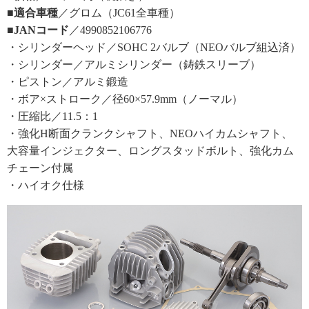
■適合車種
／グロム（JC61全車種）
■JANコード
／4990852106776
・シリンダーヘッド／SOHC 2バルブ（NEOバルブ組込済）
・シリンダー／アルミシリンダー（鋳鉄スリーブ）
・ピストン／アルミ鍛造
・ボア×ストローク／径60×57.9mm（ノーマル）
・圧縮比／11.5：1
・強化H断面クランクシャフト、NEOハイカムシャフト、
大容量インジェクター、ロングスタッドボルト、強化カム
チェーン付属
・ハイオク仕様