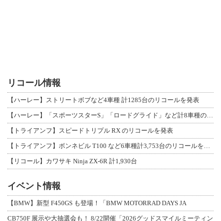
リコール情報
【ハーレー】ストリートボブなど4車種 計1285台のリコールを発表
【ハーレー】「スポーツスターS」「ロードグライド」など計8車種のリコールを発表
【トライアンフ】スピードトリプル RX のリコールを発表
【トライアンフ】ボンネビル T100 など6車種計3,753台のリコールを発表
【リコール】カワサキ Ninja ZX-6R 計1,930台
イベント情報
【BMW】新型 F450GS も登場！「BMW MOTORRAD DAYS JA
CB750F 展示や大抽選会も！ 8/22開催「2026グッドスマイルミーティン