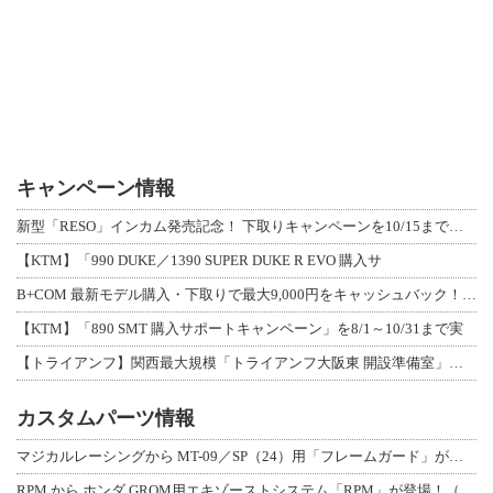
キャンペーン情報
新型「RESO」インカム発売記念！ 下取りキャンペーンを10/15まで延長して開
【KTM】「990 DUKE／1390 SUPER DUKE R EVO 購入サ
B+COM 最新モデル購入・下取りで最大9,000円をキャッシュバック！「B+F
【KTM】「890 SMT 購入サポートキャンペーン」を8/1～10/31まで実
【トライアンフ】関西最大規模「トライアンフ大阪東 開設準備室」がオープン！ 限定
カスタムパーツ情報
マジカルレーシングから MT-09／SP（24）用「フレームガード」が登場！
RPM から ホンダ GROM用エキゾーストシステム「RPM」が登場！（動画あり