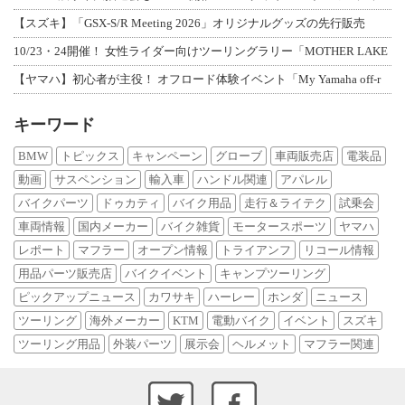
【スズキ】「GSX-S/R Meeting 2026」オリジナルグッズの先行販売
10/23・24開催！ 女性ライダー向けツーリングラリー「MOTHER LAKE
【ヤマハ】初心者が主役！ オフロード体験イベント「My Yamaha off-r
キーワード
BMW
トピックス
キャンペーン
グローブ
車両販売店
電装品
動画
サスペンション
輸入車
ハンドル関連
アパレル
バイクパーツ
ドゥカティ
バイク用品
走行＆ライテク
試乗会
車両情報
国内メーカー
バイク雑貨
モータースポーツ
ヤマハ
レポート
マフラー
オープン情報
トライアンフ
リコール情報
用品パーツ販売店
バイクイベント
キャンプツーリング
ピックアップニュース
カワサキ
ハーレー
ホンダ
ニュース
ツーリング
海外メーカー
KTM
電動バイク
イベント
スズキ
ツーリング用品
外装パーツ
展示会
ヘルメット
マフラー関連