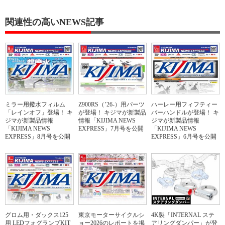
関連性の高いNEWS記事
ミラー用撥水フィルム
Z900RS（’26-）用パーツ
ハーレー用フィフティー
「レインオフ」登場！ キ
が登場！ キジマが新製品
バーハンドルが登場！ キ
ジマが新製品情報
情報「KIJIMA NEWS
ジマが新製品情報
「KIJIMA NEWS
EXPRESS」7月号を公開
「KIJIMA NEWS
EXPRESS」8月号を公開
EXPRESS」6月号を公開
グロム用・ダックス125
東京モーターサイクルシ
4K製「INTERNAL ステ
用 LEDフォグランプKIT
ョー2026のレポートを掲
アリングダンパー」が登