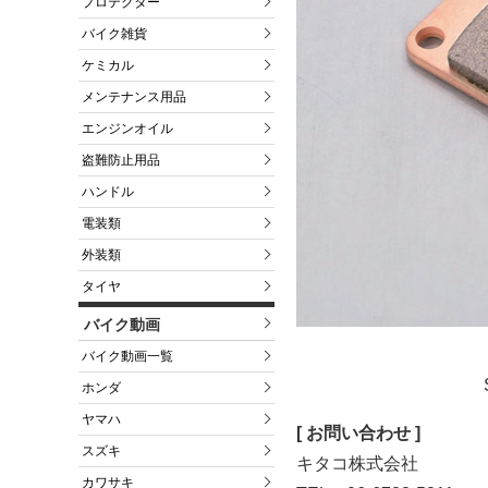
プロテクター
バイク雑貨
ケミカル
メンテナンス用品
エンジンオイル
盗難防止用品
ハンドル
電装類
外装類
タイヤ
バイク動画
バイク動画一覧
ホンダ
ヤマハ
[ お問い合わせ ]
スズキ
キタコ株式会社
カワサキ