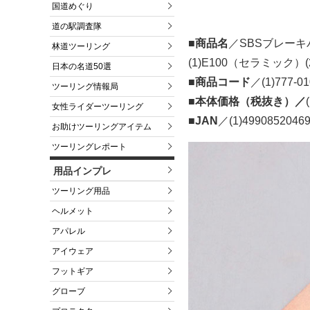
国道めぐり
道の駅調査隊
■商品名
／SBSブレーキ
林道ツーリング
(1)E100（セラミック）
日本の名道50選
■商品コード
／(1)777-01
ツーリング情報局
■本体価格（税抜き）／
女性ライダーツーリング
■JAN
／(1)49908520469
お助けツーリングアイテム
ツーリングレポート
用品インプレ
ツーリング用品
ヘルメット
アパレル
アイウェア
フットギア
グローブ