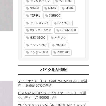
アフリカツイン
YZF-R250
SR400
MT-07
MT-09
YZF-R1
XSR900
アドレスV125
GSX250R
Vストローム250
GSX-R1000
GSX-S1000
ハヤブサ
ニンジャ250
Z900RS
ニンジャ1000
ZRX1200
バイク用品情報
デイトナから「HOT GRIP WRAP HEAT」が発
売！ 最高約80℃の巻き
QSTARZ の GPSラップタイマーにシリーズ最
小ボディ「LT-9000S」が
ウインズジャパンが「A-FORCE RR チョップ