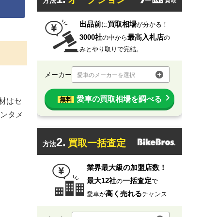
方法
出品前
買取相場
に
が分かる！
3000社
最高入札店
の中から
の
みとやり取りで完結。
メーカー
愛車のメーカーを選択
愛車の買取相場を調べる
無料
グ材はセ
ンタメ
2.
買取一括査定
方法
業界最大級の加盟店数！
最大12社
一括査定
の
で
高く売れる
愛車が
チャンス