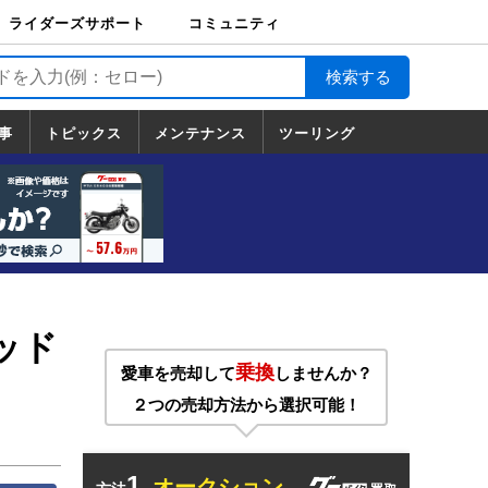
ライダーズサポート
コミュニティ
ライダーズサポート
バイク輸送
バイクガレージライ
バイク車両保険
ロードサービス
バイク試乗
コミュニティ
日記
ツーリング
カスタム
TOP
フ
TOP
事
トピックス
メンテナンス
ツーリング
トピックス
ホンダ
ヤマハ
スズキ
カワサキ
ハーレーダ
BMW
ドゥカティ
トライアン
メンテナンス
基本整備
部位別メンテ
工具の使い方
ツール100選
メンテのうん
一覧
ビッドソン
フ
一覧
ちく
ッド
乗換
愛車を売却して
しませんか？
２つの売却方法から選択可能！
1.
オークション