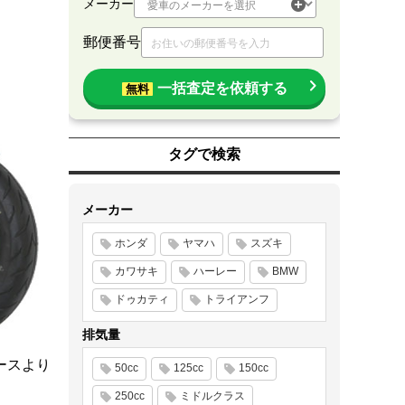
メーカー
郵便番号
一括査定を依頼する
無料
タグで検索
メーカー
ホンダ
ヤマハ
スズキ
カワサキ
ハーレー
BMW
ドゥカティ
トライアンフ
排気量
ースより
50cc
125cc
150cc
250cc
ミドルクラス