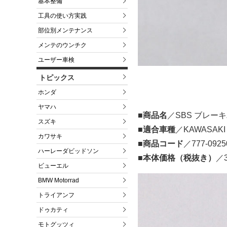
基本整備
工具の使い方実践
部位別メンテナンス
メンテのウンチク
ユーザー車検
トピックス
ホンダ
ヤマハ
■商品名
／SBS ブレー
スズキ
■適合車種
／KAWASAKI
カワサキ
■商品コード
／777-0925
ハーレーダビッドソン
■本体価格（税抜き）
／3
ビューエル
BMW Motorrad
トライアンフ
ドゥカティ
モトグッツィ