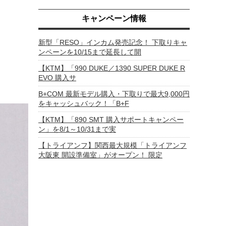
キャンペーン情報
新型「RESO」インカム発売記念！ 下取りキャ
ンペーンを10/15まで延長して開
【KTM】「990 DUKE／1390 SUPER DUKE R
EVO 購入サ
B+COM 最新モデル購入・下取りで最大9,000円
をキャッシュバック！「B+F
【KTM】「890 SMT 購入サポートキャンペー
ン」を8/1～10/31まで実
【トライアンフ】関西最大規模「トライアンフ
大阪東 開設準備室」がオープン！ 限定