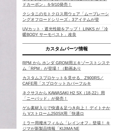
ドカーボン」を9/10発売！
クシタニのモトクロス用ウェア「ムーブレーシ
ングオフロードシリーズ」3アイテムが登
UVカット・遮光性能をアップ！ LINKS が「冷
暖BODY サーモベスト」改良
カスタムパーツ情報
RPM から ホンダ GROM用エキゾーストシステ
ム「RPM」が登場！（動画あり
カスタムスプロケットを見せる、Z900RS／
CAFE用「スプロケットカバーフルキ
ネクサスから KAWASAKI H2 SX（18-22）用
「ニーパッド」が発売！
ゲル素材入りで快適＆足つき向上！ デイトナか
ら Vストローム250SX用「快適ロ
ミラー用撥水フィルム「レインオフ」登場！ キ
ジマが新製品情報「KIJIMA NE