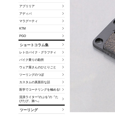
アプリリア
アディバ
マラグーティ
KTM
PGO
ショートコラム集
レトロバイク・グラフティ
バイク乗りの勘所
ウェア屋さんのひとりごと
ツーリングのつぼ
カスタムの真面目な話
医学でコーナリングを極める!
流浪ライター“のぶを”の『た
びたび、旅へ』
ツーリング