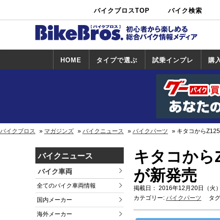
バイクブロスTOP
バイク検索
中古バイ
カタログ検
ショップ検
ク・新車検
索
索
索
HOME
タイプで選ぶ
試乗インプレ
購
スポーツ＆ネ
原付＆ミニバ
アメリカン＆
ビッグスクー
オフロード
試乗インプレ
ホンダ
ヤマハ
スズキ
カワサキ
ハーレー
BMW
トライアンフ
ドゥカティ
購
ホ
ヤ
ス
カ
イキッド
イク
クルーザー
ター
一覧
一
バイクブロス
マガジンズ
バイクニュース
バイクパーツ
キタコからZ12
キタコからZ
バイクニュース
が新発売
バイク車両
全てのバイク車両情報
掲載日： 2016年12月20日（火）
カテゴリー:
バイクパーツ
タグ
国内メーカー
海外メーカー