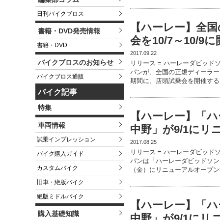
日刊バイクブロス
【ハーレー】全国
書籍・DVD発売情報
会を10/7～10/9
書籍・DVD
2017.09.22
バイクブロスのお知らせ
リリース = ハーレーダビッド
パンが、全国の正規ディーラーで
バイクブロス通販
期間に、店頭試乗会を開催する
バイク記事
特集
【ハーレー】「ハ
車両情報
中野」が9/1に
試乗インプレッション
2017.08.25
リリース = ハーレーダビッド
バイク購入ガイド
パンは「ハーレーダビッドソンシ
カスタムバイク
（金）にリニューアルオープン
旧車・絶版バイク
絶版ミドルバイク
【ハーレー】「ハ
購入基礎知識
中野」が9/1に