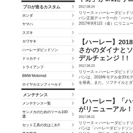
プロが造るカスタム
2017.08.24
リリース = ハーレーダビッド
ホンダ
パン正規ディーラーの「ハーレ
2017年9月1日（金）にリニュ
ヤマハ
スズキ
【ハーレー】201
カワサキ
さかのダイナと
ハーレーダビッドソン
デルチェンジ！!
ドゥカティ
2017.08.23
トライアンフ
リリース = ハーレーダビッド
BMW Motorrad
パンは、2018年モデル全33
を発表。また、ソフテイルとダ
ロイヤルエンフィールド
メンテナンス
【ハーレー】「ハ
メンテナンス一覧
がリニューアル！9
サンメカのためのツール100
選
2017.08.21
リリース = ハーレーダビッド
セット工具の次はこれ!!
パンは「ハーレーダビッドソン博