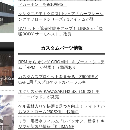
ドカーボン」を9/10発売！
クシタニのモトクロス用ウェア「ムーブレーシ
ングオフロードシリーズ」3アイテムが登
UVカット・遮光性能をアップ！ LINKS が「冷
暖BODY サーモベスト」改良
カスタムパーツ情報
RPM から ホンダ GROM用エキゾーストシステ
ム「RPM」が登場！（動画あり
カスタムスプロケットを見せる、Z900RS／
CAFE用「スプロケットカバーフルキ
ネクサスから KAWASAKI H2 SX（18-22）用
「ニーパッド」が発売！
ゲル素材入りで快適＆足つき向上！ デイトナか
ら Vストローム250SX用「快適ロ
ミラー用撥水フィルム「レインオフ」登場！ キ
ジマが新製品情報「KIJIMA NE