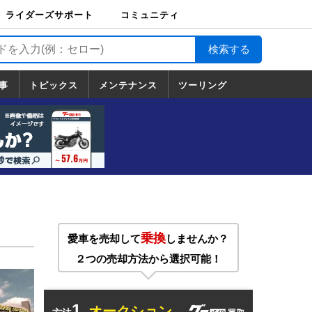
ライダーズサポート
コミュニティ
ライダーズサポート
バイク輸送
バイクガレージライ
バイク車両保険
ロードサービス
バイク試乗
コミュニティ
日記
ツーリング
カスタム
TOP
フ
TOP
事
トピックス
メンテナンス
ツーリング
トピックス
ホンダ
ヤマハ
スズキ
カワサキ
ハーレーダ
BMW
ドゥカティ
トライアン
メンテナンス
基本整備
部位別メンテ
工具の使い方
ツール100選
メンテのうん
一覧
ビッドソン
フ
一覧
ちく
乗換
愛車を売却して
しませんか？
２つの売却方法から選択可能！
1.
オークション