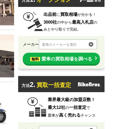
方法
出品前
買取相場
に
が分かる！
3000社
最高入札店
の中から
の
みとやり取りで完結。
メーカー
愛車のメーカーを選択
愛車の買取相場を調べる
無料
2.
買取一括査定
方法
業界最大級の加盟店数！
最大12社
一括査定
の
で
高く売れる
愛車が
チャンス