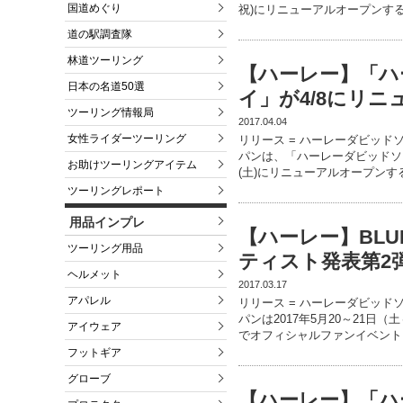
国道めぐり
祝)にリニューアルオープンす
道の駅調査隊
林道ツーリング
【ハーレー】「ハ
日本の名道50選
イ」が4/8にリ
ツーリング情報局
2017.04.04
女性ライダーツーリング
リリース = ハーレーダビッド
パンは、「ハーレーダビッドソン
お助けツーリングアイテム
(土)にリニューアルオープン
ツーリングレポート
用品インプレ
【ハーレー】BLUE
ツーリング用品
ティスト発表第2
ヘルメット
2017.03.17
アパレル
リリース = ハーレーダビッド
パンは2017年5月20～21
アイウェア
でオフィシャルファンイベント「
フットギア
グローブ
【ハーレー】「ハ