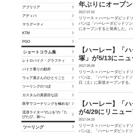
年ぶりにオープン
アプリリア
2017.07.02
アディバ
リリース = ハーレーダビッド
パンは「ハーレーダビッドソン高
マラグーティ
にオープンすると発表した。ハ
KTM
PGO
【ハーレー】「ハ
ショートコラム集
塚」が5/13にニ
レトロバイク・グラフティ
2017.05.09
バイク乗りの勘所
リリース = ハーレーダビッド
パンは、「ハーレーダビッドソン
ウェア屋さんのひとりごと
日（土）に新規オープンする。
ツーリングのつぼ
カスタムの真面目な話
【ハーレー】「ハ
医学でコーナリングを極める!
が4/29にリニュ
流浪ライター“のぶを”の『た
びたび、旅へ』
2017.04.20
リリース = ハーレーダビッド
ツーリング
パンは、「ハーレーダビッドソン