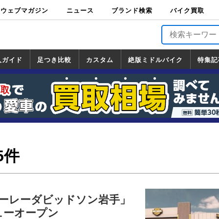
ウェブマガジン
ニュース
ブランド検索
バイク買取
バイクブロス・
原付＆ミニバイ
スポーツ＆ネイ
アメリカン＆ツ
ビッグスクータ
オフロード
バージンハーレ
バージンBMW
バージンドゥカ
バージントライ
ニュース
車両情報
イベント
キャンペ
トピック
バイク用
バイクパ
書籍・
サポート
お知らせ
ブランドを検
ブランドボイ
バイク買取
マガジンズ
ク
キッド
アラー
ー
ー
ティ
アンフ
TOP
ーン
ス
品
ーツ
DVD
索
ス
入ガイド
足つき比較
カスタム
絶版ミドルバイク
特集記
入ガイド
ンダ
マハ
ズキ
ワサキ
カスタム
ホンダ
ヤマハ
スズキ
カワサキ
道の駅調査隊
ツーリング情報局
日本の道50選
国道めぐり
林道ツーリング
絶版ミドルバイク
ホンダ
ヤマハ
スズキ
カワサキ
覧
一覧
一覧
5件
ーレーダビッドソン岩手」
ニューオープン