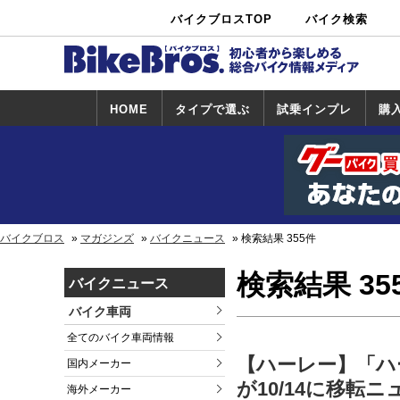
バイクブロスTOP
バイク検索
中古バイ
カタログ検
ショップ検
ク・新車検
索
索
索
HOME
タイプで選ぶ
試乗インプレ
購
スポーツ＆ネ
原付＆ミニバ
アメリカン＆
ビッグスクー
オフロード
試乗インプレ
ホンダ
ヤマハ
スズキ
カワサキ
ハーレー
BMW
トライアンフ
ドゥカティ
購
ホ
ヤ
ス
カ
イキッド
イク
クルーザー
ター
一覧
一
バイクブロス
マガジンズ
バイクニュース
検索結果 355件
検索結果 35
バイクニュース
バイク車両
全てのバイク車両情報
【ハーレー】「ハ
国内メーカー
が10/14に移転
海外メーカー