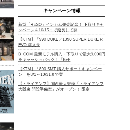
キャンペーン情報
新型「RESO」インカム発売記念！ 下取りキャ
ンペーンを10/15まで延長して開
【KTM】「990 DUKE／1390 SUPER DUKE R
EVO 購入サ
B+COM 最新モデル購入・下取りで最大9,000円
をキャッシュバック！「B+F
【KTM】「890 SMT 購入サポートキャンペー
ン」を8/1～10/31まで実
【トライアンフ】関西最大規模「トライアンフ
大阪東 開設準備室」がオープン！ 限定