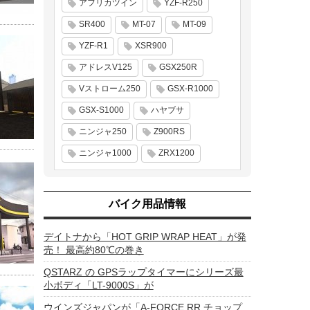
アフリカツイン
YZF-R250
SR400
MT-07
MT-09
YZF-R1
XSR900
アドレスV125
GSX250R
Vストローム250
GSX-R1000
GSX-S1000
ハヤブサ
ニンジャ250
Z900RS
ニンジャ1000
ZRX1200
バイク用品情報
デイトナから「HOT GRIP WRAP HEAT」が発
売！ 最高約80℃の巻き
QSTARZ の GPSラップタイマーにシリーズ最
小ボディ「LT-9000S」が
ウインズジャパンが「A-FORCE RR チョップ