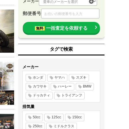
メーカー
郵便番号
一括査定を依頼する
無料
タグで検索
メーカー
ホンダ
ヤマハ
スズキ
カワサキ
ハーレー
BMW
ドゥカティ
トライアンフ
排気量
50cc
125cc
150cc
250cc
ミドルクラス