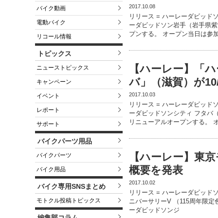
2017.10.08
バイク動画
リリース = ハーレーダビッド
電動バイク
ーダビッドソン岩手（岩手県紫波
プンする。 オープン当日は参
リコール情報
トピックス
【ハーレー】「ハ
ニューストピックス
バ」（滋賀）が1
キャンペーン
2017.10.03
イベント
リリース = ハーレーダビッド
レポート
ーダビッドソンシティ フタバ（
リニューアルオープンする。 
サポート
バイクパーツ用品
【ハーレー】東京
バイクパーツ
概要を発表
バイク用品
2017.10.02
バイク専用SNSまとめ
リリース = ハーレーダビッド
モトクル投稿トピックス
ニバーサリーV （115周年限
ーダビッドソンジ
編集部コラム