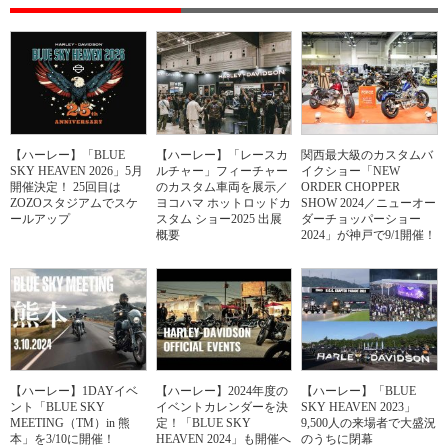
【ハーレー】「BLUE
【ハーレー】「レースカ
関西最大級のカスタムバ
SKY HEAVEN 2026」5月
ルチャー」フィーチャー
イクショー「NEW
開催決定！ 25回目は
のカスタム車両を展示／
ORDER CHOPPER
ZOZOスタジアムでスケ
ヨコハマ ホットロッドカ
SHOW 2024／ニューオー
ールアップ
スタム ショー2025 出展
ダーチョッパーショー
概要
2024」が神戸で9/1開催！
【ハーレー】1DAYイベ
【ハーレー】2024年度の
【ハーレー】「BLUE
ント「BLUE SKY
イベントカレンダーを決
SKY HEAVEN 2023」
MEETING（TM）in 熊
定！「BLUE SKY
9,500人の来場者で大盛況
本」を3/10に開催！
HEAVEN 2024」も開催へ
のうちに閉幕