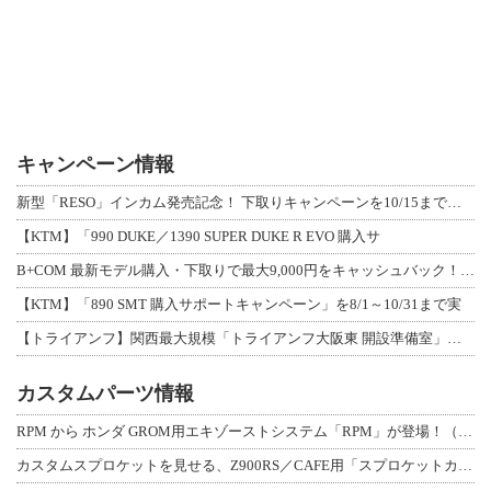
キャンペーン情報
新型「RESO」インカム発売記念！ 下取りキャンペーンを10/15まで延長して開
【KTM】「990 DUKE／1390 SUPER DUKE R EVO 購入サ
B+COM 最新モデル購入・下取りで最大9,000円をキャッシュバック！「B+F
【KTM】「890 SMT 購入サポートキャンペーン」を8/1～10/31まで実
【トライアンフ】関西最大規模「トライアンフ大阪東 開設準備室」がオープン！ 限定
カスタムパーツ情報
RPM から ホンダ GROM用エキゾーストシステム「RPM」が登場！（動画あり
カスタムスプロケットを見せる、Z900RS／CAFE用「スプロケットカバーフルキ