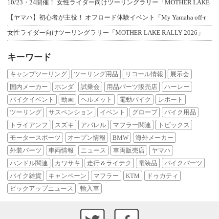
10/23・24開催！ 女性ライダー向けツーリングラリー「MOTHER LAKE
【ヤマハ】初心者が主役！ オフロード体験イベント「My Yamaha off-r
女性ライダー向けツーリングラリー「MOTHER LAKE RALLY 2026」
キーワード
キャンプツーリング
ツーリング用品
リコール情報
展示会
国内メーカー
ホンダ
試乗会
用品パーツ販売店
ハーレー
バイクイベント
動画
ヘルメット
電動バイク
レポート
ツーリング
サスペンション
イベント
グローブ
バイク用品
トライアンフ
スズキ
アパレル
マフラー関連
トピックス
モータースポーツ
オープン情報
BMW
海外メーカー
外装パーツ
車両情報
ニュース
車両販売店
ヤマハ
ハンドル関連
カワサキ
走行＆ライテク
電装品
バイクパーツ
バイク雑貨
キャンペーン
マフラー
KTM
ドゥカティ
ピックアップニュース
輸入車