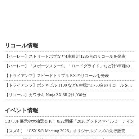
リコール情報
【ハーレー】ストリートボブなど4車種 計1285台のリコールを発表
【ハーレー】「スポーツスターS」「ロードグライド」など計8車種のリコールを発表
【トライアンフ】スピードトリプル RX のリコールを発表
【トライアンフ】ボンネビル T100 など6車種計3,753台のリコールを発表
【リコール】カワサキ Ninja ZX-6R 計1,930台
イベント情報
CB750F 展示や大抽選会も！ 8/22開催「2026グッドスマイルミーティン
【スズキ】「GSX-S/R Meeting 2026」オリジナルグッズの先行販売