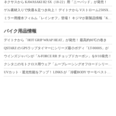
ネクサスから KAWASAKI H2 SX（18-22）用「ニーパッド」が発売！
ゲル素材入りで快適＆足つき向上！ デイトナから Vストローム250SX用「快適ロ
ミラー用撥水フィルム「レインオフ」登場！ キジマが新製品情報「KIJIMA NE
バイク用品情報
デイトナから「HOT GRIP WRAP HEAT」が発売！ 最高約80℃の巻き
QSTARZ の GPSラップタイマーにシリーズ最小ボディ「LT-9000S」が
ウインズジャパンが「A-FORCE RR チョップドカーボン」を9/10発売！
クシタニのモトクロス用ウェア「ムーブレーシングオフロードシリーズ」3アイテムが登
UVカット・遮光性能をアップ！ LINKS が「冷暖BODY サーモベスト」改良