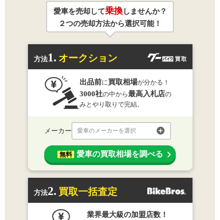
乗換
愛車を売却して
しませんか？
２つの売却方法から選択可能！
1.
オークション
方法
出品前
買取相場
に
が分かる！
3000社
最高入札店
の中から
の
みとやり取りで完結。
メーカー
愛車のメーカーを選択
愛車の買取相場を調べる
無料
2.
買取一括査定
方法
業界最大級の加盟店数！