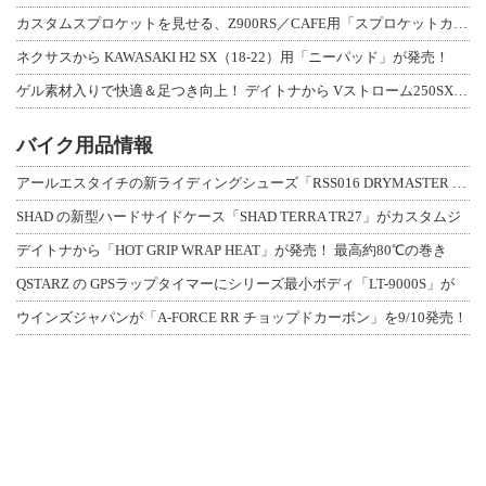
カスタムスプロケットを見せる、Z900RS／CAFE用「スプロケットカバーフルキ
ネクサスから KAWASAKI H2 SX（18-22）用「ニーパッド」が発売！
ゲル素材入りで快適＆足つき向上！ デイトナから Vストローム250SX用「快適ロ
バイク用品情報
アールエスタイチの新ライディングシューズ「RSS016 DRYMASTER スト
SHAD の新型ハードサイドケース「SHAD TERRA TR27」がカスタムジ
デイトナから「HOT GRIP WRAP HEAT」が発売！ 最高約80℃の巻き
QSTARZ の GPSラップタイマーにシリーズ最小ボディ「LT-9000S」が
ウインズジャパンが「A-FORCE RR チョップドカーボン」を9/10発売！