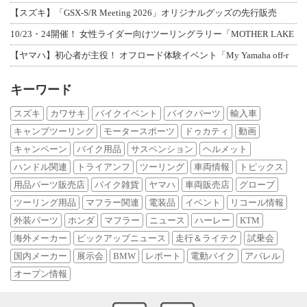
【スズキ】「GSX-S/R Meeting 2026」オリジナルグッズの先行販売
10/23・24開催！ 女性ライダー向けツーリングラリー「MOTHER LAKE
【ヤマハ】初心者が主役！ オフロード体験イベント「My Yamaha off-r
キーワード
スズキ
カワサキ
バイクイベント
バイクパーツ
輸入車
キャンプツーリング
モータースポーツ
ドゥカティ
動画
キャンペーン
バイク用品
サスペンション
ヘルメット
ハンドル関連
トライアンフ
ツーリング
車両情報
トピックス
用品パーツ販売店
バイク雑貨
ヤマハ
車両販売店
グローブ
ツーリング用品
マフラー関連
電装品
イベント
リコール情報
外装パーツ
ホンダ
マフラー
ニュース
ハーレー
KTM
海外メーカー
ピックアップニュース
走行＆ライテク
試乗会
国内メーカー
展示会
BMW
レポート
電動バイク
アパレル
オープン情報