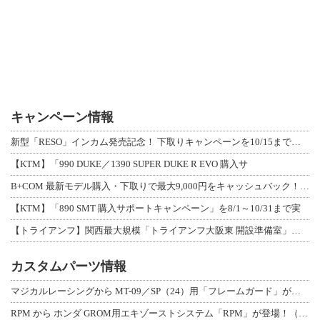
キャンペーン情報
新型「RESO」インカム発売記念！ 下取りキャンペーンを10/15まで延長して開
【KTM】「990 DUKE／1390 SUPER DUKE R EVO 購入サ
B+COM 最新モデル購入・下取りで最大9,000円をキャッシュバック！「B+F
【KTM】「890 SMT 購入サポートキャンペーン」を8/1～10/31まで実
【トライアンフ】関西最大規模「トライアンフ大阪東 開設準備室」がオープン！ 限定
カスタムパーツ情報
マジカルレーシングから MT-09／SP（24）用「フレームガード」が登場！
RPM から ホンダ GROM用エキゾーストシステム「RPM」が登場！（動画あり