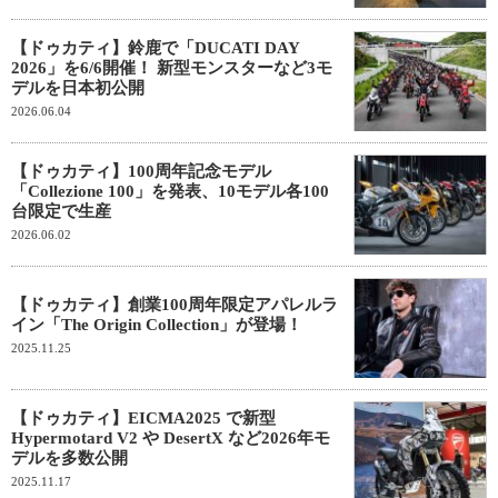
【ドゥカティ】鈴鹿で「DUCATI DAY
2026」を6/6開催！ 新型モンスターなど3モ
デルを日本初公開
2026.06.04
【ドゥカティ】100周年記念モデル
「Collezione 100」を発表、10モデル各100
台限定で生産
2026.06.02
【ドゥカティ】創業100周年限定アパレルラ
イン「The Origin Collection」が登場！
2025.11.25
【ドゥカティ】EICMA2025 で新型
Hypermotard V2 や DesertX など2026年モ
デルを多数公開
2025.11.17