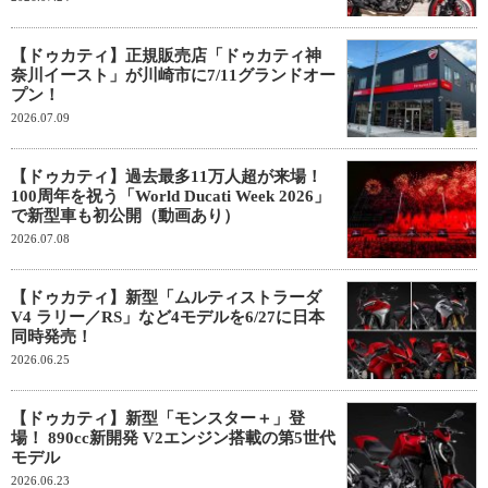
【ドゥカティ】正規販売店「ドゥカティ神
奈川イースト」が川崎市に7/11グランドオー
プン！
2026.07.09
【ドゥカティ】過去最多11万人超が来場！
100周年を祝う「World Ducati Week 2026」
で新型車も初公開（動画あり）
2026.07.08
【ドゥカティ】新型「ムルティストラーダ
V4 ラリー／RS」など4モデルを6/27に日本
同時発売！
2026.06.25
【ドゥカティ】新型「モンスター＋」登
場！ 890cc新開発 V2エンジン搭載の第5世代
モデル
2026.06.23