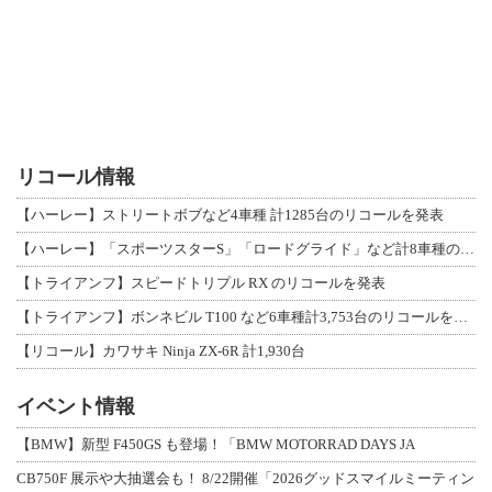
リコール情報
【ハーレー】ストリートボブなど4車種 計1285台のリコールを発表
【ハーレー】「スポーツスターS」「ロードグライド」など計8車種のリコールを発表
【トライアンフ】スピードトリプル RX のリコールを発表
【トライアンフ】ボンネビル T100 など6車種計3,753台のリコールを発表
【リコール】カワサキ Ninja ZX-6R 計1,930台
イベント情報
【BMW】新型 F450GS も登場！「BMW MOTORRAD DAYS JA
CB750F 展示や大抽選会も！ 8/22開催「2026グッドスマイルミーティン