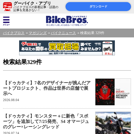
グーバイク・アプリ
ダウンロード
バイクブロスの新着記事・話題の
記事を見逃さない！
バイクブロス
マガジンズ
バイクニュース
検索結果 329件
検索結果329件
【ドゥカティ】7名のデザイナーが挑んだア
ートプロジェクト、作品は世界の店舗で展
示へ
2026.08.04
【ドゥカティ】モンスター＋に新色「スポ
ーツ」を追加して7/25発売、S4 オマージュ
のグレー×レーシングレッド
2026.07.24