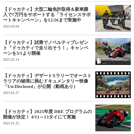
【ドゥカティ】大型二輪免許取得＆新車購
入で7万円をサポートする「ライセンスサポ
ートキャンペーン」を12/26まで実施中
2025.03.04
【ドゥカティ】試乗でノベルティプレゼン
ト「ドゥカティで走り出そう！」キャンペ
ーンを3/1より開催
2025.02.14
【ドゥカティ】デザートXラリーでオースト
ラリアの秘境に挑むドキュメンタリー映像
「Un-Disclosed」が公開（動画あり）
2025.01.27
【ドゥカティ】2025年度 DRE プログラムの
開催が決定！ 4/11～13タイにて実施
2025.01.22