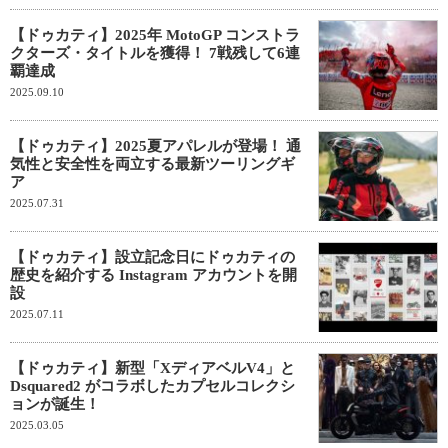
【ドゥカティ】2025年 MotoGP コンストラ
クターズ・タイトルを獲得！ 7戦残して6連
覇達成
2025.09.10
【ドゥカティ】2025夏アパレルが登場！ 通
気性と安全性を両立する最新ツーリングギ
ア
2025.07.31
【ドゥカティ】設立記念日にドゥカティの
歴史を紹介する Instagram アカウントを開
設
2025.07.11
【ドゥカティ】新型「XディアベルV4」と
Dsquared2 がコラボしたカプセルコレクシ
ョンが誕生！
2025.03.05