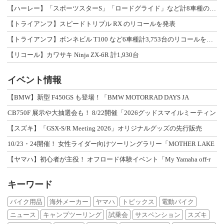
【ハーレー】「スポーツスターS」「ロードグライド」など計8車種のリコールを発表
【トライアンフ】スピードトリプル RX のリコールを発表
【トライアンフ】ボンネビル T100 など6車種計3,753台のリコールを発表
【リコール】カワサキ Ninja ZX-6R 計1,930台
イベント情報
【BMW】新型 F450GS も登場！「BMW MOTORRAD DAYS JA
CB750F 展示や大抽選会も！ 8/22開催「2026グッドスマイルミーティン
【スズキ】「GSX-S/R Meeting 2026」オリジナルグッズの先行販売
10/23・24開催！ 女性ライダー向けツーリングラリー「MOTHER LAKE
【ヤマハ】初心者が主役！ オフロード体験イベント「My Yamaha off-r
キーワード
バイク用品
海外メーカー
ヤマハ
トピックス
電動バイク
ニュース
キャンプツーリング
試乗会
サスペンション
スズキ