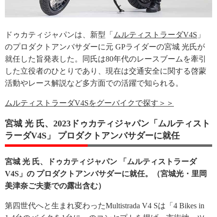
ドゥカティジャパンは、新型「
ムルティストラーダV4S
」
のプロダクトアンバサダーに元 GPライダーの宮城 光氏が
就任した旨発表した。同氏は80年代のレースブームを牽引
した立役者のひとりであり、現在は交通安全に関する啓蒙
活動やレース解説など多方面での活躍で知られる。
ムルティストラーダV4Sをグーバイクで探す＞＞
宮城 光 氏、2023ドゥカティジャパン「ムルティスト
ラーダV4S」 プロダクトアンバサダーに就任
宮城 光 氏、ドゥカティジャパン 「ムルティストラーダ
V4S」の プロダクトアンバサダーに就任。（宮城光・里岡
美津奈ご夫妻での露出含む）
第四世代へと生まれ変わったMultistrada V4 Sは「4 Bikes in