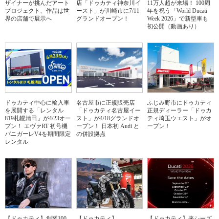
ザイナーが挑んだアート
店「ドゥカティ神奈川イ
11万人超が来場！ 100周
プロジェクト、作品は世
ースト」が川崎市に7/11
年を祝う「World Ducati
界の店舗で展示へ
グランドオープン！
Week 2026」で新型車も
初公開（動画あり）
ドゥカティ中心に輸入車
名古屋市に正規販売店
ふじみ野市にドゥカティ
を展開する「レンタル
「ドゥカティ名古屋イー
正規ディーラー「ドゥカ
819札幌清田」が4/23オー
スト」が4/18グランドオ
ティ埼玉ウエスト」がオ
プン！ エヴァRT 初号機
ープン！ 日本初 Audi と
ープン！
パニガーレV4を期間限定
の併設拠点
レンタル
【ドゥカティ】創業100
【ドゥカティ】
【ドゥカティ】来シーズ