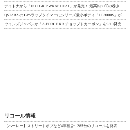
デイトナから「HOT GRIP WRAP HEAT」が発売！ 最高約80℃の巻き
QSTARZ の GPSラップタイマーにシリーズ最小ボディ「LT-9000S」が
ウインズジャパンが「A-FORCE RR チョップドカーボン」を9/10発売！
リコール情報
【ハーレー】ストリートボブなど4車種 計1285台のリコールを発表