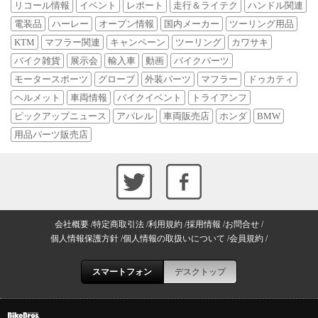
リコール情報
イベント
レポート
走行＆ライテク
ハンドル関連
電装品
ハーレー
オープン情報
国内メーカー
ツーリング用品
KTM
マフラー関連
キャンペーン
ツーリング
カワサキ
バイク雑貨
展示会
輸入車
動画
バイクパーツ
モータースポーツ
グローブ
外装パーツ
マフラー
ドゥカティ
ヘルメット
車両情報
バイクイベント
トライアンフ
ピックアップニュース
アパレル
車両販売店
ホンダ
BMW
用品パーツ販売店
会社概要
特定商取引法
利用規約
採用情報
お問合せ
個人情報保護方針
個人情報の取扱いについて
会員規約
スマートフォン
デスクトップ