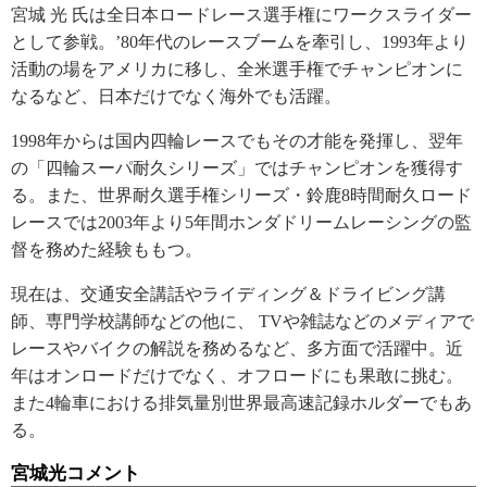
宮城 光 氏は全日本ロードレース選手権にワークスライダー
として参戦。’80年代のレースブームを牽引し、1993年より
活動の場をアメリカに移し、全米選手権でチャンピオンに
なるなど、日本だけでなく海外でも活躍。
1998年からは国内四輪レースでもその才能を発揮し、翌年
の「四輪スーパ耐久シリーズ」ではチャンピオンを獲得す
る。また、世界耐久選手権シリーズ・鈴鹿8時間耐久ロード
レースでは2003年より5年間ホンダドリームレーシングの監
督を務めた経験ももつ。
現在は、交通安全講話やライディング＆ドライビング講
師、専門学校講師などの他に、 TVや雑誌などのメディアで
レースやバイクの解説を務めるなど、多方面で活躍中。近
年はオンロードだけでなく、オフロードにも果敢に挑む。
また4輪車における排気量別世界最高速記録ホルダーでもあ
る。
宮城光コメント