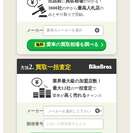
出品前
買取相場
に
が分かる！
3000社
最高入札店
の中から
の
みとやり取りで完結。
メーカー
愛車のメーカーを選択
愛車の買取相場を調べる
無料
2.
買取一括査定
方法
業界最大級の加盟店数！
最大12社
一括査定
の
で
高く売れる
愛車が
チャンス
メーカー
郵便番号