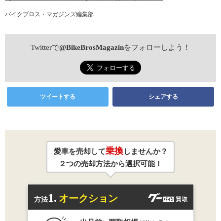
バイクブロス・マガジンズ編集部
Twitterで
@BikeBrosMagazin
をフォローしよう！
ツイートする
シェアする
乗換
愛車を売却して
しませんか？
２つの売却方法から選択可能！
1.
オークション
方法