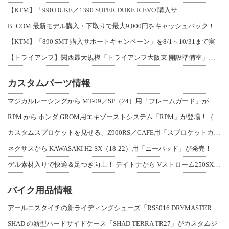
【KTM】「990 DUKE／1390 SUPER DUKE R EVO 購入サ
B+COM 最新モデル購入・下取りで最大9,000円をキャッシュバック！「B+F
【KTM】「890 SMT 購入サポートキャンペーン」を8/1～10/31まで実
【トライアンフ】関西最大規模「トライアンフ大阪東 開設準備室」がオープン！ 限定
カスタムパーツ情報
マジカルレーシングから MT-09／SP（24）用「フレームガード」が登場！
RPM から ホンダ GROM用エキゾーストシステム「RPM」が登場！（動画あり
カスタムスプロケットを見せる、Z900RS／CAFE用「スプロケットカバーフルキ
ネクサスから KAWASAKI H2 SX（18-22）用「ニーパッド」が発売！
ゲル素材入りで快適＆足つき向上！ デイトナから Vストローム250SX用「快適ロ
バイク用品情報
アールエスタイチの新ライディングシューズ「RSS016 DRYMASTER スト
SHAD の新型ハードサイドケース「SHAD TERRA TR27」がカスタムジ