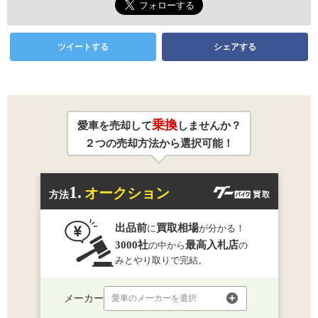
ツイートする
シェアする
乗換
愛車を売却して
しませんか？
２つの売却方法から選択可能！
1.
オークション
方法
出品前
買取相場
に
が分かる！
3000社
最高入札店
の中から
の
みとやり取りで完結。
メーカー
愛車のメーカーを選択