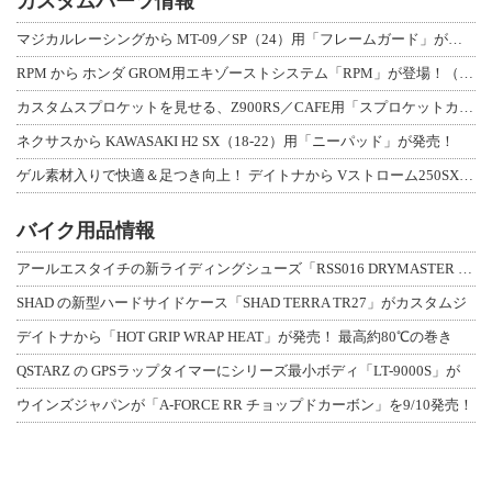
カスタムパーツ情報
マジカルレーシングから MT-09／SP（24）用「フレームガード」が登場！
RPM から ホンダ GROM用エキゾーストシステム「RPM」が登場！（動画あり
カスタムスプロケットを見せる、Z900RS／CAFE用「スプロケットカバーフルキ
ネクサスから KAWASAKI H2 SX（18-22）用「ニーパッド」が発売！
ゲル素材入りで快適＆足つき向上！ デイトナから Vストローム250SX用「快適ロ
バイク用品情報
アールエスタイチの新ライディングシューズ「RSS016 DRYMASTER スト
SHAD の新型ハードサイドケース「SHAD TERRA TR27」がカスタムジ
デイトナから「HOT GRIP WRAP HEAT」が発売！ 最高約80℃の巻き
QSTARZ の GPSラップタイマーにシリーズ最小ボディ「LT-9000S」が
ウインズジャパンが「A-FORCE RR チョップドカーボン」を9/10発売！