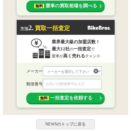
愛車の買取相場を調べる
無料
2.
買取一括査定
方法
業界最大級の加盟店数！
最大12社
一括査定
の
で
高く売れる
愛車が
チャンス
メーカー
郵便番号
一括査定を依頼する
無料
NEWSのトップに戻る