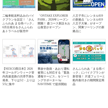
二輪車航送料込みのバイ
「ONTAKE EXPLORER
八王子市にレンタル819
クプランを設定！「さん
PARK」2026年シーズン
の新拠点「レンタル819
ふらわあ まる得パック」
開園！ 森コース新設＆お
八王子大塚」がオープ
6月出発分をさんふらわ
山食堂がオープン
ン、関東ツーリングの新
あトラベルが販売中
拠点に
【NEXCO西日本】2026
事故や急病・あおり運転
さんふらわあ「まる得パ
年ゴールデンウィーク管
被害にも対応する「緊急
ック」にバイクプランが
内高速道路の渋滞予測を
通報サービス」をツーリ
新登場！ 片道フェリーと
発表、下りは5/2・上りは
ングサポーター by
船内食付きの期間限定商
5/5に集中
NAVITIME で提供開始
品