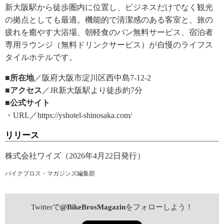
新大阪駅から徒歩圏内に位置し、ビジネスだけでなく観光
の拠点としても最適。機能的で清潔感のある客室と、旅の
疲れを癒やす大浴場、朝軽食のパン無料サービス、宿泊者
専用ラウンジ（無料ドリンクサービス）が自慢のライフス
タイルホテルです。
■所在地
／阪府大阪市淀川区西中島7-12-2
■アクセス
／JR新大阪駅より徒歩約7分
■公式サイト
・URL／https://yshotel-shinosaka.com/
リリース
株式会社ワイズ（2026年4月22日発行）
バイクブロス・マガジンズ編集部
Twitterで
@BikeBrosMagazin
をフォローしよう！