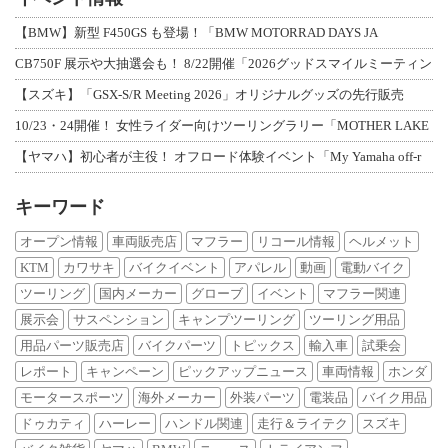
【BMW】新型 F450GS も登場！「BMW MOTORRAD DAYS JA
CB750F 展示や大抽選会も！ 8/22開催「2026グッドスマイルミーティン
【スズキ】「GSX-S/R Meeting 2026」オリジナルグッズの先行販売
10/23・24開催！ 女性ライダー向けツーリングラリー「MOTHER LAKE
【ヤマハ】初心者が主役！ オフロード体験イベント「My Yamaha off-r
キーワード
オープン情報
車両販売店
マフラー
リコール情報
ヘルメット
KTM
カワサキ
バイクイベント
アパレル
動画
電動バイク
ツーリング
国内メーカー
グローブ
イベント
マフラー関連
展示会
サスペンション
キャンプツーリング
ツーリング用品
用品パーツ販売店
バイクパーツ
トピックス
輸入車
試乗会
レポート
キャンペーン
ピックアップニュース
車両情報
ホンダ
モータースポーツ
海外メーカー
外装パーツ
電装品
バイク用品
ドゥカティ
ハーレー
ハンドル関連
走行＆ライテク
スズキ