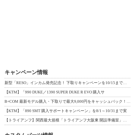
キャンペーン情報
新型「RESO」インカム発売記念！ 下取りキャンペーンを10/15まで延長して開
【KTM】「990 DUKE／1390 SUPER DUKE R EVO 購入サ
B+COM 最新モデル購入・下取りで最大9,000円をキャッシュバック！「B+F
【KTM】「890 SMT 購入サポートキャンペーン」を8/1～10/31まで実
【トライアンフ】関西最大規模「トライアンフ大阪東 開設準備室」がオープン！ 限定