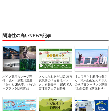
関連性の高いNEWS記事
バイク専用ガレージ完
さんふらわあが大阪-志布
【カワサキ】若月佑美さ
備、栃木・湯西川温泉
志航路の「まる得パッ
ん・Novelbright ねぎさん
「おやど 湯の季」バイカ
ク」を販売中！ 船内で人
の横須賀ツーリング動画
ープランを販売開始
吉球磨フェアも開催
[後編]公開（動画あり）