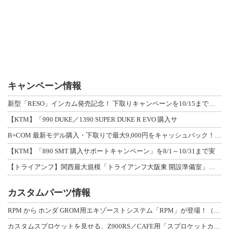
キャンペーン情報
新型「RESO」インカム発売記念！ 下取りキャンペーンを10/15まで延長して開
【KTM】「990 DUKE／1390 SUPER DUKE R EVO 購入サ
B+COM 最新モデル購入・下取りで最大9,000円をキャッシュバック！「B+F
【KTM】「890 SMT 購入サポートキャンペーン」を8/1～10/31まで実
【トライアンフ】関西最大規模「トライアンフ大阪東 開設準備室」がオープン！ 限定
カスタムパーツ情報
RPM から ホンダ GROM用エキゾーストシステム「RPM」が登場！（動画あり
カスタムスプロケットを見せる、Z900RS／CAFE用「スプロケットカバーフルキ