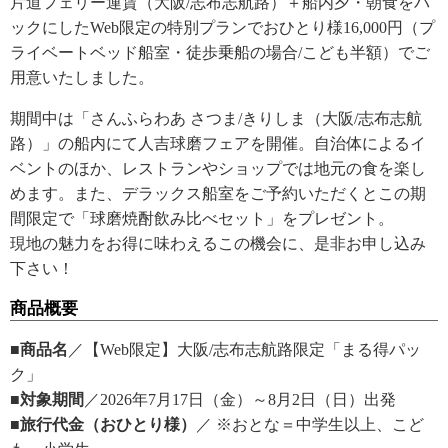
片道フェリー運賃（大阪/志布志航路）＋船内夕・朝食をパ
ックにしたWeb限定の特別プランでおひとり様16,000円（プ
ライベートベッド船室・徒歩乗船の場合/こども半額）でご
用意いたしました。
期間中は「さんふらわあ さつま/きりしま（大阪/志布志航
路）」の船内にて人吉球磨フェアを開催。自治体によるイ
ベントのほか、レストランやショップでは地元の食を楽し
めます。また、デラックス船室をご予約いただくとこの期
間限定で「球磨焼酎飲み比べセット」をプレゼント。
現地の魅力をお得に味わえるこの機会に、是非お申し込み
下さい！
商品概要
■商品名
／【Web限定】大阪/志布志航路限定「まる得パッ
ク」
■対象期間
／2026年7月17日（金）～8月2日（日）出発
■旅行代金（おひとり様）
／ ※おとな＝中学生以上、こど