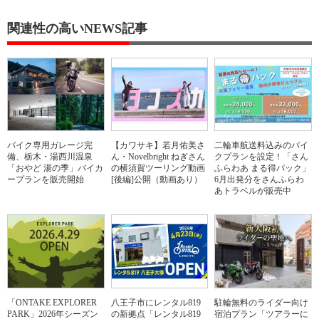
関連性の高いNEWS記事
バイク専用ガレージ完
【カワサキ】若月佑美さ
二輪車航送料込みのバイ
備、栃木・湯西川温泉
ん・Novelbright ねぎさん
クプランを設定！「さん
「おやど 湯の季」バイカ
の横須賀ツーリング動画
ふらわあ まる得パック」
ープランを販売開始
[後編]公開（動画あり）
6月出発分をさんふらわ
あトラベルが販売中
「ONTAKE EXPLORER
八王子市にレンタル819
駐輪無料のライダー向け
PARK」2026年シーズン
の新拠点「レンタル819
宿泊プラン「ツアラーに