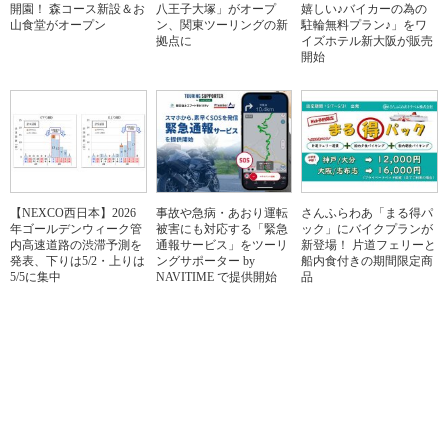
開園！ 森コース新設＆お
八王子大塚」がオープ
嬉しい♪バイカーの為の
山食堂がオープン
ン、関東ツーリングの新
駐輪無料プラン♪」をワ
拠点に
イズホテル新大阪が販売
開始
【NEXCO西日本】2026
事故や急病・あおり運転
さんふらわあ「まる得パ
年ゴールデンウィーク管
被害にも対応する「緊急
ック」にバイクプランが
内高速道路の渋滞予測を
通報サービス」をツーリ
新登場！ 片道フェリーと
発表、下りは5/2・上りは
ングサポーター by
船内食付きの期間限定商
5/5に集中
NAVITIME で提供開始
品