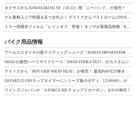
ネクサスから KAWASAKI H2 SX（18-22）用「ニーパッド」が発売！
ゲル素材入りで快適＆足つき向上！ デイトナから Vストローム250SX用「快適ロ
ミラー用撥水フィルム「レインオフ」登場！ キジマが新製品情報「KIJIMA NE
バイク用品情報
アールエスタイチの新ライディングシューズ「RSS016 DRYMASTER スト
SHAD の新型ハードサイドケース「SHAD TERRA TR27」がカスタムジ
デイトナから「HOT GRIP WRAP HEAT」が発売！ 最高約80℃の巻き
QSTARZ の GPSラップタイマーにシリーズ最小ボディ「LT-9000S」が
ウインズジャパンが「A-FORCE RR チョップドカーボン」を9/10発売！