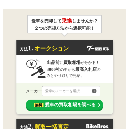
乗換
愛車を売却して
しませんか？
２つの売却方法から選択可能！
1.
オークション
方法
出品前
買取相場
に
が分かる！
3000社
最高入札店
の中から
の
みとやり取りで完結。
メーカー
愛車のメーカーを選択
愛車の買取相場を調べる
無料
2.
買取一括査定
方法