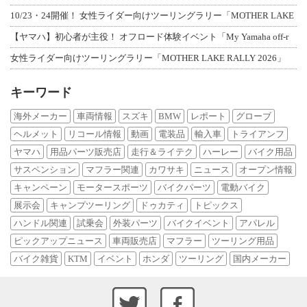
10/23・24開催！ 女性ライダー向けツーリングラリー「MOTHER LAKE
【ヤマハ】初心者が主役！ オフロード体験イベント「My Yamaha off-r
女性ライダー向けツーリングラリー「MOTHER LAKE RALLY 2026」
キーワード
海外メーカー
車両情報
スズキ
BMW
レポート
グローブ
ヘルメット
リコール情報
動画
電装品
輸入車
トライアンフ
ヤマハ
用品パーツ販売店
走行＆ライテク
ハーレー
バイク用品
サスペンション
マフラー関連
カワサキ
ニュース
オープン情報
キャンペーン
モータースポーツ
バイクパーツ
電動バイク
展示会
キャンプツーリング
ドゥカティ
トピックス
ハンドル関連
試乗会
外装パーツ
バイクイベント
アパレル
ピックアップニュース
車両販売店
マフラー
ツーリング用品
バイク雑貨
KTM
イベント
ホンダ
ツーリング
国内メーカー