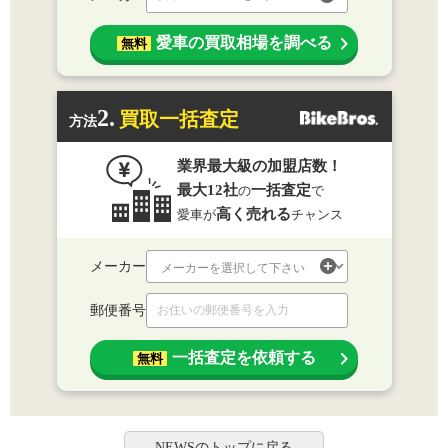
愛車の買取相場を調べる
無料
2.
買取一括査定
方法
業界最大級の加盟店数！
最大12社
一括査定
の
で
高く売れる
愛車が
チャンス
メーカー
郵便番号
一括査定を依頼する
無料
NEWSのトップに戻る