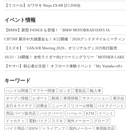
【リコール】カワサキ Ninja ZX-6R 計1,930台
イベント情報
【BMW】新型 F450GS も登場！「BMW MOTORRAD DAYS JA
CB750F 展示や大抽選会も！ 8/22開催「2026グッドスマイルミーティン
【スズキ】「GSX-S/R Meeting 2026」オリジナルグッズの先行販売
10/23・24開催！ 女性ライダー向けツーリングラリー「MOTHER LAKE
【ヤマハ】初心者が主役！ オフロード体験イベント「My Yamaha off-r
キーワード
ハンドル関連
マフラー関連
ホンダ
電装品
輸入車
オープン情報
レポート
動画
車両情報
サスペンション
展示会
走行＆ライテク
試乗会
ニュース
リコール情報
バイクイベント
用品パーツ販売店
バイクパーツ
ハーレー
KTM
イベント
ドゥカティ
電動バイク
スズキ
海外メーカー
グローブ
バイク用品
BMW
トライアンフ
国内メーカー
車両販売店