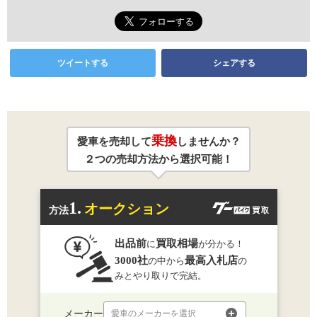
ツイートする
シェアする
乗換
愛車を売却して
しませんか？
２つの売却方法から選択可能！
1.
オークション
方法
出品前
買取相場
に
が分かる！
3000社
最高入札店
の中から
の
みとやり取りで完結。
メーカー
愛車のメーカーを選択