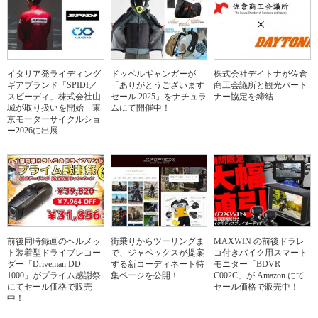
イタリア発ライディング
ドッペルギャンガーが
株式会社デイトナが佐倉
ギアブランド「SPIDI／
「ありがとうございます
商工会議所と観光パート
スピーディ」株式会社山
セール 2025」をナチュラ
ナー協定を締結
城が取り扱いを開始 東
ムにて開催中！
京モーターサイクルショ
ー2026に出展
前後同時録画のヘルメッ
街乗りからツーリングま
MAXWIN の前後ドラレ
ト装着型ドライブレコー
で、ジャペックスが提案
コ付きバイク用スマート
ダー「Driveman DD-
する新コーディネート特
モニター「BDVR-
1000」がプライム感謝祭
集ページを公開！
C002C」が Amazon にて
にてセール価格で販売
セール価格で販売中！
中！