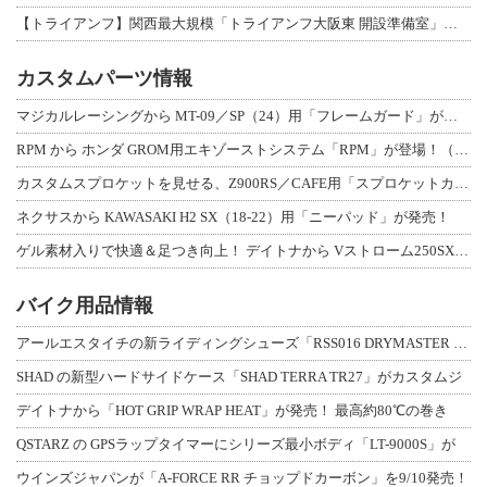
【トライアンフ】関西最大規模「トライアンフ大阪東 開設準備室」がオープン！ 限定
カスタムパーツ情報
マジカルレーシングから MT-09／SP（24）用「フレームガード」が登場！
RPM から ホンダ GROM用エキゾーストシステム「RPM」が登場！（動画あり
カスタムスプロケットを見せる、Z900RS／CAFE用「スプロケットカバーフルキ
ネクサスから KAWASAKI H2 SX（18-22）用「ニーパッド」が発売！
ゲル素材入りで快適＆足つき向上！ デイトナから Vストローム250SX用「快適ロ
バイク用品情報
アールエスタイチの新ライディングシューズ「RSS016 DRYMASTER スト
SHAD の新型ハードサイドケース「SHAD TERRA TR27」がカスタムジ
デイトナから「HOT GRIP WRAP HEAT」が発売！ 最高約80℃の巻き
QSTARZ の GPSラップタイマーにシリーズ最小ボディ「LT-9000S」が
ウインズジャパンが「A-FORCE RR チョップドカーボン」を9/10発売！