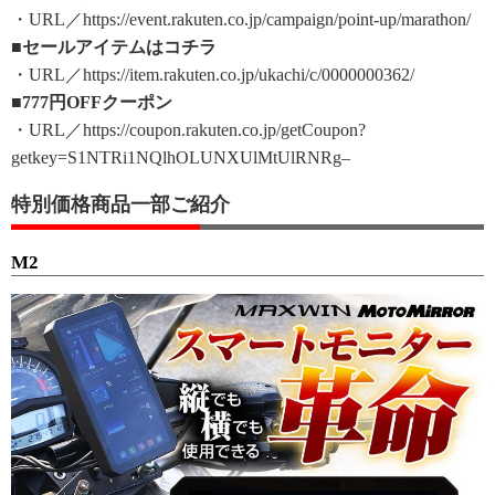
・URL／https://event.rakuten.co.jp/campaign/point-up/marathon/
■セールアイテムはコチラ
・URL／https://item.rakuten.co.jp/ukachi/c/0000000362/
■777円OFFクーポン
・URL／https://coupon.rakuten.co.jp/getCoupon?
getkey=S1NTRi1NQlhOLUNXUlMtUlRNRg–
特別価格商品一部ご紹介
M2