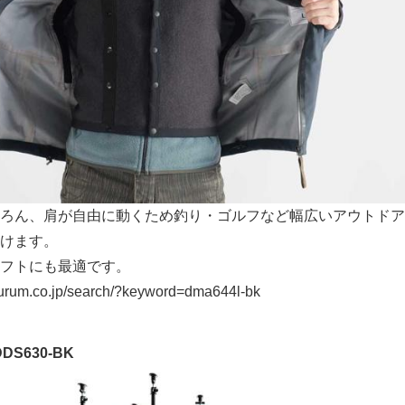
ろん、肩が自由に動くため釣り・ゴルフなど幅広いアウトドア
けます。
フトにも最適です。
rum.co.jp/search/?keyword=dma644l-bk
S630-BK