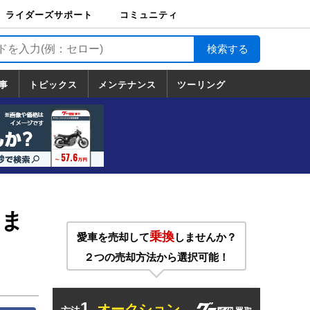
ライダーズサポート
コミュニティ
ライダーズサポート
バイク輸送
バイクガレージライ
バイク車両保険
ロードサービス
バイク試乗
コミュニティ
日記
ツーリング
カスタム
TOP
フ
TOP
事
トピックス
メンテナンス
ツーリング
トピックス
ホンダ
ヤマハ
スズキ
カワサキ
ハーレーダ
BMW
ドゥカティ
トライアン
メンテナンス
基本整備
部位別メンテ
工具の使い方
ツール100選
メンテのうん
一覧
ビッドソン
フ
一覧
ちく
いま
乗換
愛車を売却して
しませんか？
！
２つの売却方法から選択可能！
1.
オークション