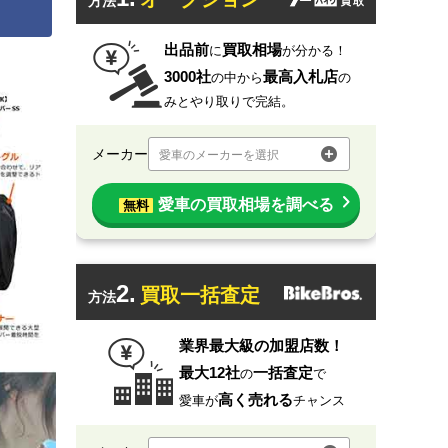
方法
出品前
買取相場
に
が分かる！
3000社
最高入札店
の中から
の
みとやり取りで完結。
メーカー
愛車のメーカーを選択
愛車の買取相場を調べる
無料
2.
買取一括査定
方法
業界最大級の加盟店数！
最大12社
一括査定
の
で
高く売れる
愛車が
チャンス