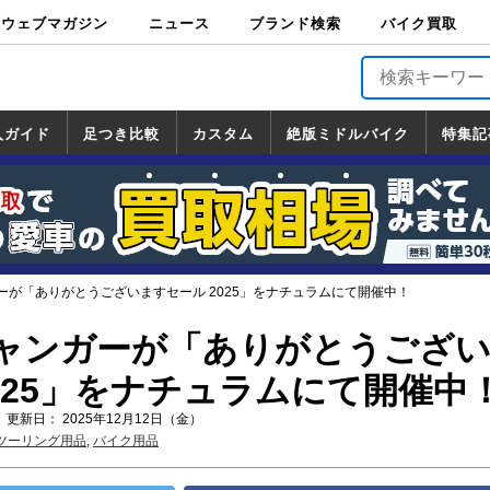
ウェブマガジン
ニュース
ブランド検索
バイク買取
バイクブロス・
原付＆ミニバイ
スポーツ＆ネイ
アメリカン＆ツ
ビッグスクータ
オフロード
バージンハーレ
バージンBMW
バージンドゥカ
バージントライ
ニュース
車両情報
イベント
キャンペ
トピック
バイク用
バイクパ
書籍・
サポート
お知らせ
ブランドを検
ブランドボイ
バイク買取
マガジンズ
ク
キッド
アラー
ー
ー
ティ
アンフ
TOP
ーン
ス
品
ーツ
DVD
索
ス
入ガイド
足つき比較
カスタム
絶版ミドルバイク
特集記
入ガイド
ンダ
マハ
ズキ
ワサキ
カスタム
ホンダ
ヤマハ
スズキ
カワサキ
道の駅調査隊
ツーリング情報局
日本の道50選
国道めぐり
林道ツーリング
絶版ミドルバイク
ホンダ
ヤマハ
スズキ
カワサキ
覧
一覧
一覧
ーが「ありがとうございますセール 2025」をナチュラムにて開催中！
ャンガーが「ありがとうござ
025」をナチュラムにて開催中
 更新日： 2025年12月12日（金）
ツーリング用品
,
バイク用品