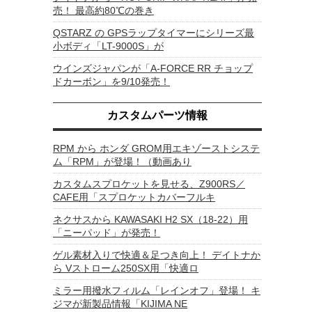
売！ 最高約80℃の巻き
QSTARZ の GPSラップタイマーにシリーズ最
小ボディ「LT-9000S」が
ウインズジャパンが「A-FORCE RR チョップ
ドカーボン」を9/10発売！
カスタムパーツ情報
RPM から ホンダ GROM用エキゾーストシステ
ム「RPM」が登場！（動画あり
カスタムスプロケットを見せる、Z900RS／
CAFE用「スプロケットカバーフルキ
ネクサスから KAWASAKI H2 SX（18-22）用
「ニーパッド」が発売！
ゲル素材入りで快適＆足つき向上！ デイトナか
ら Vストローム250SX用「快適ロ
ミラー用撥水フィルム「レインオフ」登場！ キ
ジマが新製品情報「KIJIMA NE