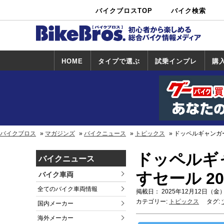
バイクブロスTOP
バイク検索
中古バイ
カタログ検
ショップ検
ク・新車検
索
索
索
HOME
タイプで選ぶ
試乗インプレ
購
スポーツ＆ネ
原付＆ミニバ
アメリカン＆
ビッグスクー
オフロード
試乗インプレ
ホンダ
ヤマハ
スズキ
カワサキ
ハーレー
BMW
トライアンフ
ドゥカティ
購
ホ
ヤ
ス
カ
イキッド
イク
クルーザー
ター
一覧
一
バイクブロス
マガジンズ
バイクニュース
トピックス
ドッペルギャンガ
ドッペルギ
バイクニュース
すセール 2
バイク車両
全てのバイク車両情報
掲載日： 2025年12月12日（金）
カテゴリー:
トピックス
タグ:
国内メーカー
海外メーカー