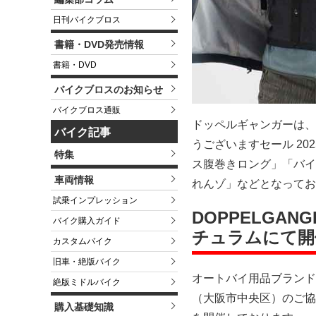
日刊バイクブロス
書籍・DVD発売情報
書籍・DVD
バイクブロスのお知らせ
バイクブロス通販
ドッペルギャンガーは、
バイク記事
うございますセール 2
特集
ス腹巻きロング」「バイ
車両情報
れんゾ」などとなってお
試乗インプレッション
DOPPELGA
バイク購入ガイド
チュラムにて開
カスタムバイク
旧車・絶版バイク
オートバイ用品ブランド 
絶版ミドルバイク
（大阪市中央区）のご協力
購入基礎知識