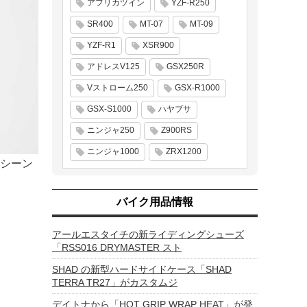
アフリカツイン
YZF-R250
SR400
MT-07
MT-09
YZF-R1
XSR900
アドレスV125
GSX250R
Vストローム250
GSX-R1000
GSX-S1000
ハヤブサ
ニンジャ250
Z900RS
ニンジャ1000
ZRX1200
シーン
バイク用品情報
アールエスタイチの新ライディングシューズ
「RSS016 DRYMASTER スト
SHAD の新型ハードサイドケース「SHAD
TERRA TR27」がカスタムジ
デイトナから「HOT GRIP WRAP HEAT」が発