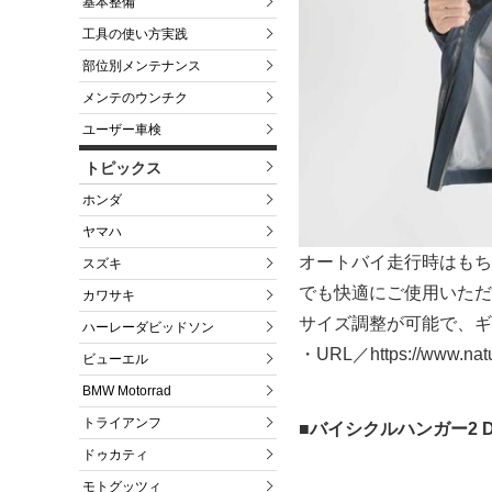
基本整備
工具の使い方実践
部位別メンテナンス
メンテのウンチク
ユーザー車検
トピックス
ホンダ
ヤマハ
オートバイ走行時はもち
スズキ
でも快適にご使用いただ
カワサキ
サイズ調整が可能で、ギ
ハーレーダビッドソン
・URL／https://www.natu
ビューエル
BMW Motorrad
トライアンフ
■バイシクルハンガー2 DD
ドゥカティ
モトグッツィ