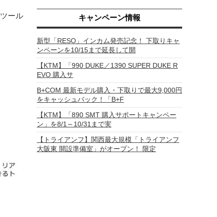
ツール
キャンペーン情報
新型「RESO」インカム発売記念！ 下取りキャ
ンペーンを10/15まで延長して開
【KTM】「990 DUKE／1390 SUPER DUKE R
EVO 購入サ
B+COM 最新モデル購入・下取りで最大9,000円
をキャッシュバック！「B+F
【KTM】「890 SMT 購入サポートキャンペー
ン」を8/1～10/31まで実
【トライアンフ】関西最大規模「トライアンフ
大阪東 開設準備室」がオープン！ 限定