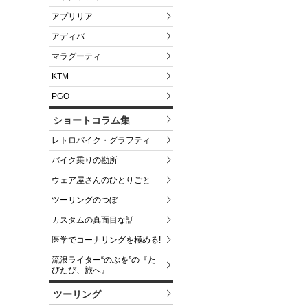
アプリリア
アディバ
マラグーティ
KTM
PGO
ショートコラム集
レトロバイク・グラフティ
バイク乗りの勘所
ウェア屋さんのひとりごと
ツーリングのつぼ
カスタムの真面目な話
医学でコーナリングを極める!
流浪ライター“のぶを”の『た
びたび、旅へ』
ツーリング