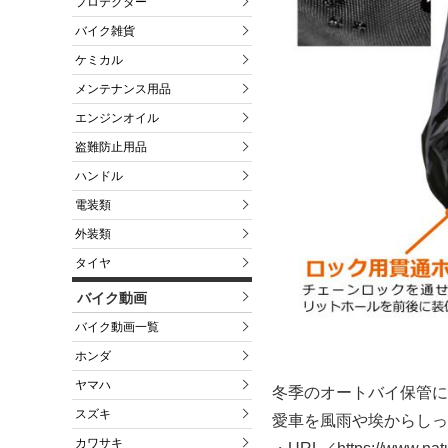
プロテクター
バイク雑貨
ケミカル
メンテナンス用品
エンジンオイル
盗難防止用品
ハンドル
電装類
外装類
タイヤ
バイク動画
バイク動画一覧
ホンダ
ヤマハ
冬季のオートバイ保管に
スズキ
愛車を風雨や埃からしっ
カワサキ