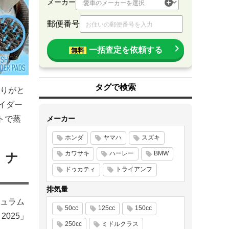
メーカー
郵便番号
一括査定を依頼する
無料
タグで検索
りがと
イダー
トで蒸
メーカー
ホンダ
ヤマハ
スズキ
カワサキ
ハーレー
BMW
」ナ
ドゥカティ
トライアンフ
排気量
チュラム
50cc
125cc
150cc
025」
250cc
ミドルクラス