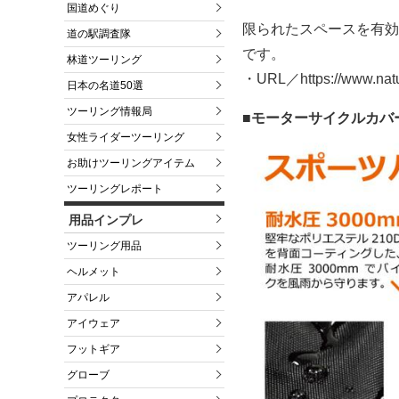
国道めぐり
限られたスペースを有効
道の駅調査隊
です。
林道ツーリング
・URL／https://www.natu
日本の名道50選
ツーリング情報局
■モーターサイクルカバー S
女性ライダーツーリング
お助けツーリングアイテム
ツーリングレポート
用品インプレ
ツーリング用品
ヘルメット
アパレル
アイウェア
フットギア
グローブ