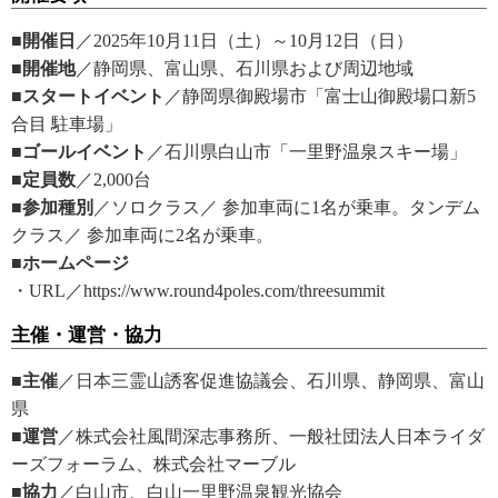
■開催日
／2025年10月11日（土）～10月12日（日）
■開催地
／静岡県、富山県、石川県および周辺地域
■スタートイベント
／静岡県御殿場市「富士山御殿場口新5
合目 駐車場」
■ゴールイベント
／石川県白山市「一里野温泉スキー場」
■定員数
／2,000台
■参加種別
／ソロクラス／ 参加車両に1名が乗車。タンデム
クラス／ 参加車両に2名が乗車。
■ホームページ
・URL／https://www.round4poles.com/threesummit
主催・運営・協力
■主催
／日本三霊山誘客促進協議会、石川県、静岡県、富山
県
■運営
／株式会社風間深志事務所、一般社団法人日本ライダ
ーズフォーラム、株式会社マーブル
■協力
／白山市、白山一里野温泉観光協会