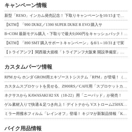
キャンペーン情報
新型「RESO」インカム発売記念！ 下取りキャンペーンを10/15まで延長して開
【KTM】「990 DUKE／1390 SUPER DUKE R EVO 購入サ
B+COM 最新モデル購入・下取りで最大9,000円をキャッシュバック！「B+F
【KTM】「890 SMT 購入サポートキャンペーン」を8/1～10/31まで実
【トライアンフ】関西最大規模「トライアンフ大阪東 開設準備室」がオープン！ 限定
カスタムパーツ情報
RPM から ホンダ GROM用エキゾーストシステム「RPM」が登場！（動画あり
カスタムスプロケットを見せる、Z900RS／CAFE用「スプロケットカバーフルキ
ネクサスから KAWASAKI H2 SX（18-22）用「ニーパッド」が発売！
ゲル素材入りで快適＆足つき向上！ デイトナから Vストローム250SX用「快適ロ
ミラー用撥水フィルム「レインオフ」登場！ キジマが新製品情報「KIJIMA NE
バイク用品情報