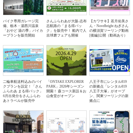
バイク専用ガレージ完
さんふらわあが大阪-志布
【カワサキ】若月佑美さ
備、栃木・湯西川温泉
志航路の「まる得パッ
ん・Novelbright ねぎさん
「おやど 湯の季」バイカ
ク」を販売中！ 船内で人
の横須賀ツーリング動画
ープランを販売開始
吉球磨フェアも開催
[後編]公開（動画あり）
二輪車航送料込みのバイ
「ONTAKE EXPLORER
八王子市にレンタル819
クプランを設定！「さん
PARK」2026年シーズン
の新拠点「レンタル819
ふらわあ まる得パック」
開園！ 森コース新設＆お
八王子大塚」がオープ
6月出発分をさんふらわ
山食堂がオープン
ン、関東ツーリングの新
あトラベルが販売中
拠点に