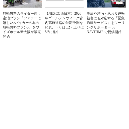
駐輪無料のライダー向け
【NEXCO西日本】2026
事故や急病・あおり運転
宿泊プラン「ツアラーに
年ゴールデンウィーク管
被害にも対応する「緊急
嬉しい♪バイカーの為の
内高速道路の渋滞予測を
通報サービス」をツーリ
駐輪無料プラン♪」をワ
発表、下りは5/2・上りは
ングサポーター by
イズホテル新大阪が販売
5/5に集中
NAVITIME で提供開始
開始