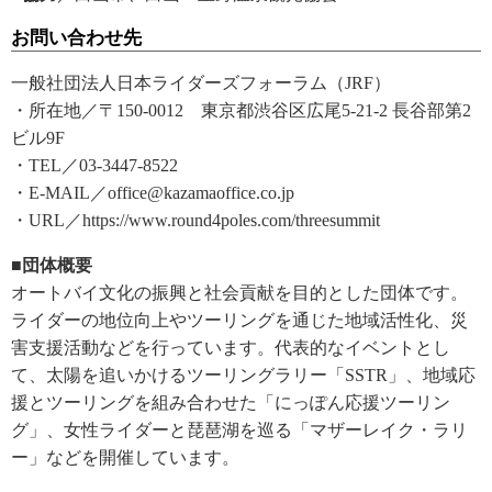
お問い合わせ先
一般社団法人日本ライダーズフォーラム（JRF）
・所在地／〒150-0012 東京都渋谷区広尾5-21-2 長谷部第2
ビル9F
・TEL／03-3447-8522
・E-MAIL／office@kazamaoffice.co.jp
・URL／https://www.round4poles.com/threesummit
■団体概要
オートバイ文化の振興と社会貢献を目的とした団体です。
ライダーの地位向上やツーリングを通じた地域活性化、災
害支援活動などを行っています。代表的なイベントとし
て、太陽を追いかけるツーリングラリー「SSTR」、地域応
援とツーリングを組み合わせた「にっぽん応援ツーリン
グ」、女性ライダーと琵琶湖を巡る「マザーレイク・ラリ
ー」などを開催しています。