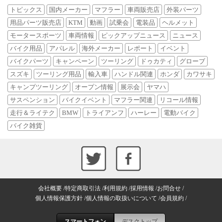
トピックス
国内メーカー
マフラー
車両販売店
外装パーツ
用品パーツ販売店
KTM
動画
試乗会
電装品
ヘルメット
モータースポーツ
車両情報
ピックアップニュース
ニュース
バイク用品
アパレル
海外メーカー
レポート
イベント
バイクパーツ
キャンペーン
ツーリング
ドゥカティ
グローブ
スズキ
ツーリング用品
輸入車
ハンドル関連
ホンダ
カワサキ
キャンプツーリング
オープン情報
展示会
ヤマハ
サスペンション
バイクイベント
マフラー関連
リコール情報
走行＆ライテク
BMW
トライアンフ
ハーレー
電動バイク
バイク雑貨
会社概要
特定商取引法
利用規約
採用情報
お問合せ
個人情報保護方針
個人情報の取扱いについて
会員規約
スマートフォン
デスクトップ