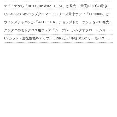
デイトナから「HOT GRIP WRAP HEAT」が発売！ 最高約80℃の巻き
QSTARZ の GPSラップタイマーにシリーズ最小ボディ「LT-9000S」が
ウインズジャパンが「A-FORCE RR チョップドカーボン」を9/10発売！
クシタニのモトクロス用ウェア「ムーブレーシングオフロードシリーズ」3アイテムが登
UVカット・遮光性能をアップ！ LINKS が「冷暖BODY サーモベスト」改良