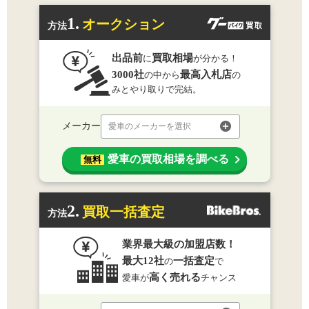
1.
オークション
方法
出品前
買取相場
に
が分かる！
3000社
最高入札店
の中から
の
みとやり取りで完結。
メーカー
愛車のメーカーを選択
愛車の買取相場を調べる
無料
2.
買取一括査定
方法
業界最大級の加盟店数！
最大12社
一括査定
の
で
高く売れる
愛車が
チャンス