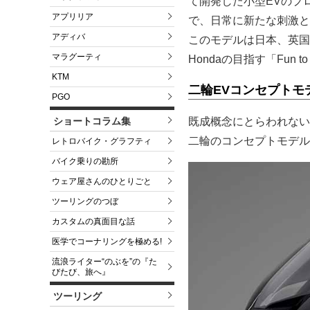
て開発した小型EVのプ
アプリリア
で、日常に新たな刺激と
アディバ
このモデルは日本、英国
マラグーティ
Hondaの目指す「Fun 
KTM
二輪EVコンセプトモ
PGO
ショートコラム集
既成概念にとらわれない
二輪のコンセプトモデル
レトロバイク・グラフティ
バイク乗りの勘所
ウェア屋さんのひとりごと
ツーリングのつぼ
カスタムの真面目な話
医学でコーナリングを極める!
流浪ライター“のぶを”の『た
びたび、旅へ』
ツーリング