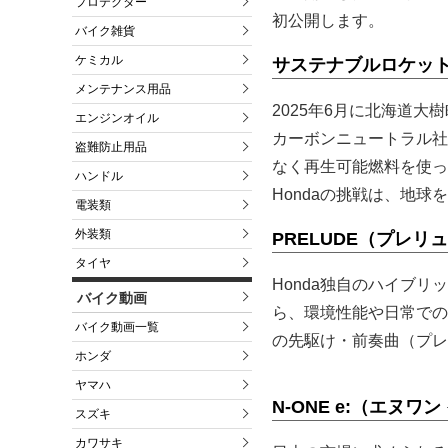
プロテクター
初公開します。
バイク雑貨
ケミカル
サステナブルロケッ
メンテナンス用品
2025年6月に北海道
エンジンオイル
カーボンニュートラル社
盗難防止用品
なく再生可能燃料を使っ
ハンドル
Hondaの挑戦は、地
電装類
外装類
PRELUDE（プレリ
タイヤ
Honda独自のハイブリ
バイク動画
ら、環境性能や日常での
バイク動画一覧
の先駆け・前奏曲（プレ
ホンダ
ヤマハ
N-ONE e:（エヌワ
スズキ
カワサキ