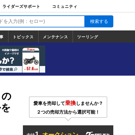
ライダーズサポート
コミュニティ
ライダーズサポート
バイク輸送
バイクガレージライ
バイク車両保険
ロードサービス
バイク試乗
コミュニティ
日記
ツーリング
カスタム
TOP
フ
TOP
事
トピックス
メンテナンス
ツーリング
トピックス
ホンダ
ヤマハ
スズキ
カワサキ
ハーレーダ
BMW
ドゥカティ
トライアン
メンテナンス
基本整備
部位別メンテ
工具の使い方
ツール100選
メンテのうん
一覧
ビッドソン
フ
一覧
ちく
」の
乗換
愛車を売却して
しませんか？
ルを
２つの売却方法から選択可能！
1.
オークション