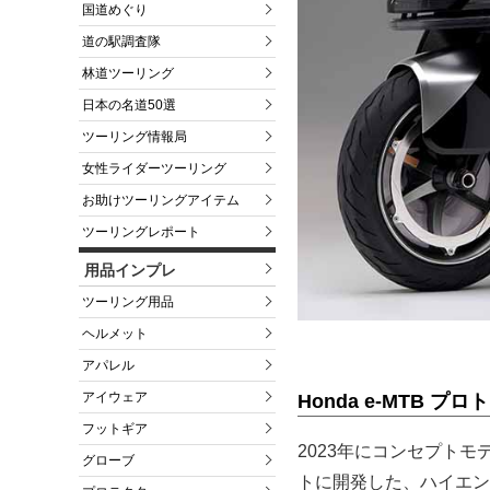
国道めぐり
道の駅調査隊
林道ツーリング
日本の名道50選
ツーリング情報局
女性ライダーツーリング
お助けツーリングアイテム
ツーリングレポート
用品インプレ
ツーリング用品
ヘルメット
アパレル
アイウェア
Honda e-MTB 
フットギア
2023年にコンセプトモデル
グローブ
トに開発した、ハイエン