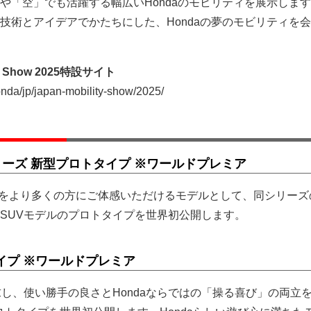
や「空」でも活躍する幅広いHondaのモビリティを展示しま
技術とアイデアでかたちにした、Hondaの夢のモビリティを
ity Show 2025特設サイト
da/jp/japan-mobility-show/2025/
シリーズ 新型プロトタイプ ※ワールドプレミア
の価値をより多くの方にご体感いただけるモデルとして、同シリー
SUVモデルのプロトタイプを世界初公開します。
イプ ※ワールドプレミア
追求し、使い勝手の良さとHondaならではの「操る喜び」の両立