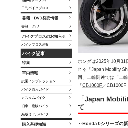
日刊バイクブロス
書籍・DVD発売情報
書籍・DVD
バイクブロスのお知らせ
バイクブロス通販
バイク記事
ホンダは2025年10月
特集
れる「Japan Mobil
車両情報
回、二輪関連では「二輪
試乗インプレッション
「
CB1000F
／CB1000
バイク購入ガイド
「Japan Mob
カスタムバイク
て
旧車・絶版バイク
絶版ミドルバイク
～Honda 0シリーズ
購入基礎知識