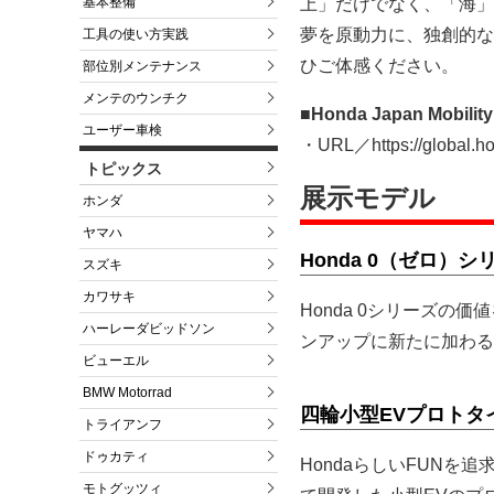
基本整備
上」だけでなく、「海」
夢を原動力に、独創的な
工具の使い方実践
ひご体感ください。
部位別メンテナンス
メンテのウンチク
■Honda Japan Mobil
ユーザー車検
・URL／https://global.hon
トピックス
展示モデル
ホンダ
ヤマハ
Honda 0（ゼロ）
スズキ
カワサキ
Honda 0シリーズ
ハーレーダビッドソン
ンアップに新たに加わる
ビューエル
BMW Motorrad
四輪小型EVプロトタ
トライアンフ
ドゥカティ
HondaらしいFUNを
モトグッツィ