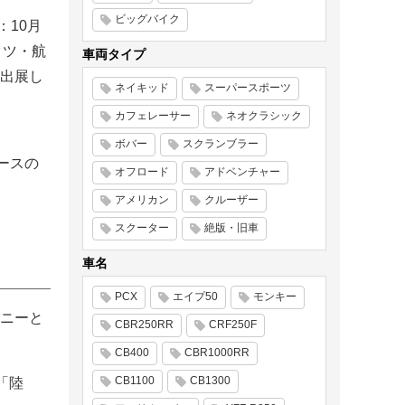
ビッグバイク
：10月
クツ・航
車両タイプ
を出展し
ネイキッド
スーパースポーツ
カフェレーサー
ネオクラシック
ボバー
スクランブラー
ースの
オフロード
アドベンチャー
アメリカン
クルーザー
スクーター
絶版・旧車
車名
PCX
エイプ50
モンキー
パニーと
CBR250RR
CRF250F
CB400
CBR1000RR
CB1100
CB1300
「陸