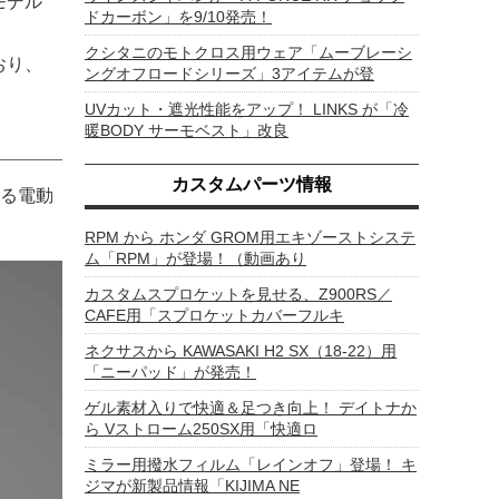
モデル
ドカーボン」を9/10発売！
クシタニのモトクロス用ウェア「ムーブレーシ
おり、
ングオフロードシリーズ」3アイテムが登
UVカット・遮光性能をアップ！ LINKS が「冷
暖BODY サーモベスト」改良
カスタムパーツ情報
る電動
RPM から ホンダ GROM用エキゾーストシステ
ム「RPM」が登場！（動画あり
カスタムスプロケットを見せる、Z900RS／
CAFE用「スプロケットカバーフルキ
ネクサスから KAWASAKI H2 SX（18-22）用
「ニーパッド」が発売！
ゲル素材入りで快適＆足つき向上！ デイトナか
ら Vストローム250SX用「快適ロ
ミラー用撥水フィルム「レインオフ」登場！ キ
ジマが新製品情報「KIJIMA NE