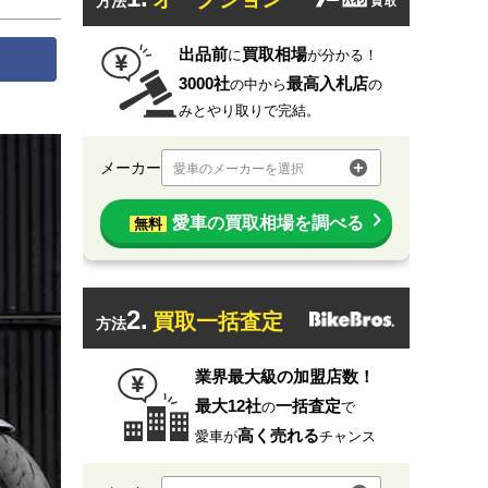
方法
出品前
買取相場
に
が分かる！
3000社
最高入札店
の中から
の
みとやり取りで完結。
メーカー
愛車のメーカーを選択
愛車の買取相場を調べる
無料
2.
買取一括査定
方法
業界最大級の加盟店数！
最大12社
一括査定
の
で
高く売れる
愛車が
チャンス