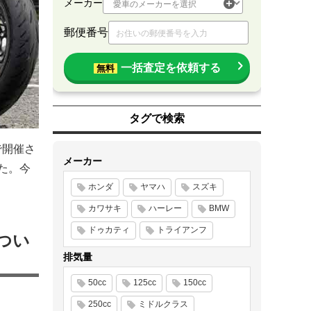
メーカー
郵便番号
一括査定を依頼する
無料
タグで検索
で開催さ
メーカー
した。今
ホンダ
ヤマハ
スズキ
カワサキ
ハーレー
BMW
ドゥカティ
トライアンフ
につい
排気量
50cc
125cc
150cc
250cc
ミドルクラス