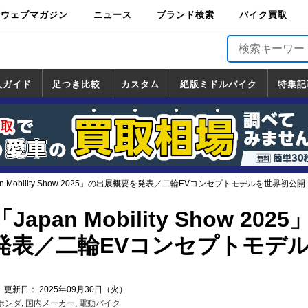
ウェブマガジン
ニュース
ブランド検索
バイク買取
バイクブロス・
原付＆ミニバイ
スポーツ＆ネイ
アメリカン＆ツ
ビッグスクータ
オフロード
バージンハーレ
バージンBMW
バージンドゥカ
バージントライ
ニュース
車両情報
イベント
キャンペ
トピック
バイク用
バイクパ
書籍・
サポート
お知らせ
ブランドを検
ブランドボイ
バイク買取
マガジンズ
ク
キッド
アラー
ー
ー
ティ
アンフ
TOP
ーン
ス
品
ーツ
DVD
索
ス
入ガイド
足つき比較
カスタム
絶版ミドルバイク
特集記
入ガイド
ンダ
マハ
ズキ
ワサキ
カスタム
ホンダ
ヤマハ
スズキ
カワサキ
道の駅調査隊
ツーリング情報局
日本の道50選
国道めぐり
林道ツーリング
絶版ミドルバイク
ホンダ
ヤマハ
スズキ
カワサキ
覧
一覧
一覧
n Mobility Show 2025」の出展概要を発表／二輪EVコンセプトモデルを世界初公開
pan Mobility Show 2025
発表／二輪EVコンセプトモデ
 更新日： 2025年09月30日（火）
ホンダ
,
国内メーカー
,
電動バイク