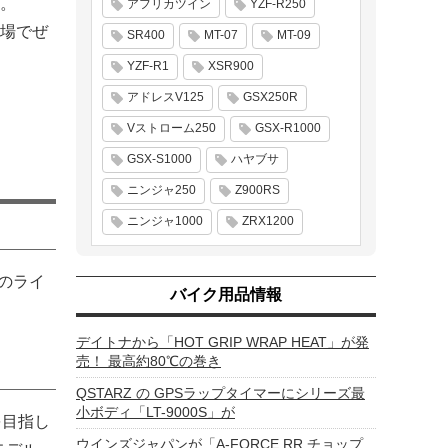
す。
アフリカツイン
YZF-R250
会場でぜ
SR400
MT-07
MT-09
YZF-R1
XSR900
アドレスV125
GSX250R
Vストローム250
GSX-R1000
GSX-S1000
ハヤブサ
ニンジャ250
Z900RS
ニンジャ1000
ZRX1200
ズのライ
バイク用品情報
デイトナから「HOT GRIP WRAP HEAT」が発
売！ 最高約80℃の巻き
QSTARZ の GPSラップタイマーにシリーズ最
小ボディ「LT-9000S」が
を目指し
ウインズジャパンが「A-FORCE RR チョップ