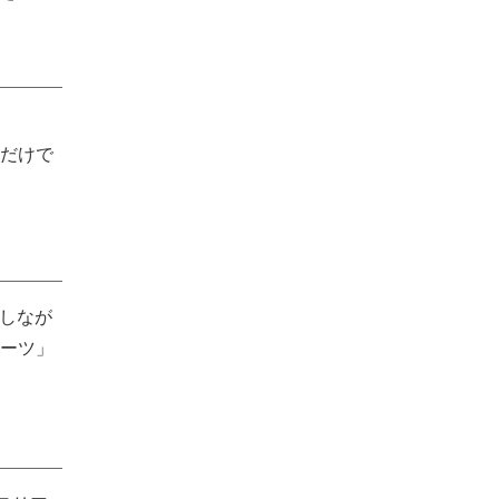
術だけで
承しなが
ーツ」