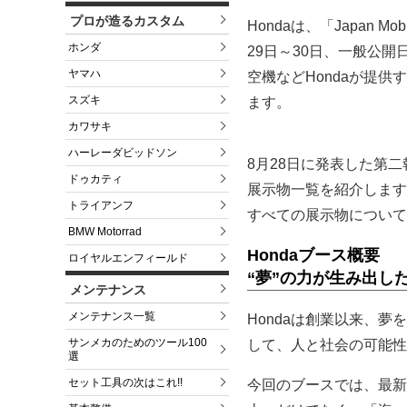
プロが造るカスタム
Hondaは、「Japan 
ホンダ
29日～30日、一般公開
ヤマハ
空機などHondaが提
スズキ
ます。
カワサキ
ハーレーダビッドソン
8月28日に発表した第
ドゥカティ
展示物一覧を紹介します
トライアンフ
すべての展示物について
BMW Motorrad
Hondaブース概要
ロイヤルエンフィールド
“夢”の力が生み出し
メンテナンス
メンテナンス一覧
Hondaは創業以来、
サンメカのためのツール100
して、人と社会の可能性
選
セット工具の次はこれ!!
今回のブースでは、最新