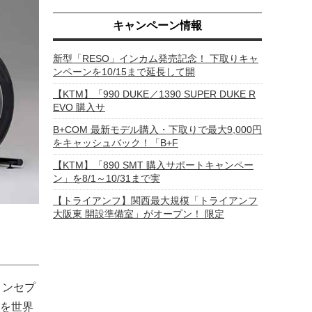
キャンペーン情報
新型「RESO」インカム発売記念！ 下取りキャ
ンペーンを10/15まで延長して開
【KTM】「990 DUKE／1390 SUPER DUKE R
EVO 購入サ
B+COM 最新モデル購入・下取りで最大9,000円
をキャッシュバック！「B+F
【KTM】「890 SMT 購入サポートキャンペー
ン」を8/1～10/31まで実
【トライアンフ】関西最大規模「トライアンフ
大阪東 開設準備室」がオープン！ 限定
をコンセプ
車を世界