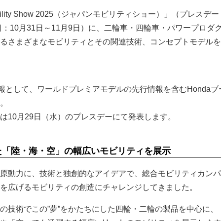
Mobility Show 2025（ジャパンモビリティショー）」（プレスデー
日：10月31日～11月9日）に、二輪車・四輪車・パワープロダ
供するさまざまなモビリティとその関連技術、コンセプトモデル
二報として、ワールドプレミアモデルの先行情報を含むHondaブ
。
は10月29日（水）のプレスデーにて発表します。
た「陸・海・空」の幅広いモビリティを展示
夢を原動力に、技術と独創的なアイデアで、総合モビリティカン
を広げるモビリティの創造にチャレンジしてきました。
の技術でこの”夢”をかたちにした四輪・二輪の製品を中心に、