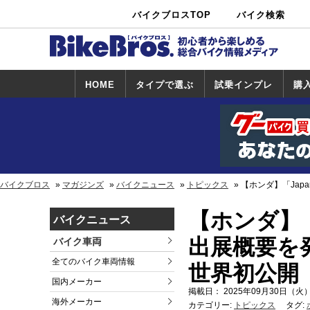
バイクブロスTOP
バイク検索
中古バイ
カタログ検
ショップ検
ク・新車検
索
索
索
HOME
タイプで選ぶ
試乗インプレ
購
スポーツ＆ネ
原付＆ミニバ
アメリカン＆
ビッグスクー
オフロード
試乗インプレ
ホンダ
ヤマハ
スズキ
カワサキ
ハーレー
BMW
トライアンフ
ドゥカティ
購
ホ
ヤ
ス
カ
イキッド
イク
クルーザー
ター
一覧
一
バイクブロス
マガジンズ
バイクニュース
トピックス
【ホンダ】「Japa
【ホンダ】「Ja
バイクニュース
出展概要を
バイク車両
全てのバイク車両情報
世界初公開
国内メーカー
掲載日： 2025年09月30日（火）
海外メーカー
カテゴリー:
トピックス
タグ: