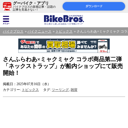
グーバイク・アプリ
ダウンロード
バイクブロスの新着記事・話題の
記事を見逃さない！
バイクブロス
バイクニュース
トピックス
さんふらわあ×ミャクミャク コ
さんふらわあ×ミャクミャク コラボ商品第二弾
「ネックストラップ」が船内ショップにて販売
開始！
掲載日：2025年07月16日（水）
カテゴリー:
トピックス
タグ:
ツーリング
,
雑貨