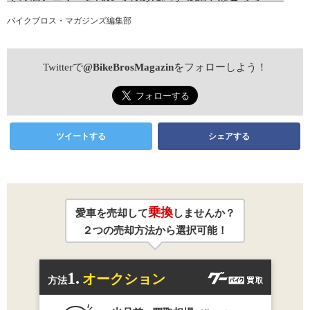
バイクブロス・マガジンズ編集部
Twitterで
@BikeBrosMagazin
をフォローしよう！
ツイートする
シェアする
乗換
愛車を売却して
しませんか？
２つの売却方法から選択可能！
1.
オークション
方法