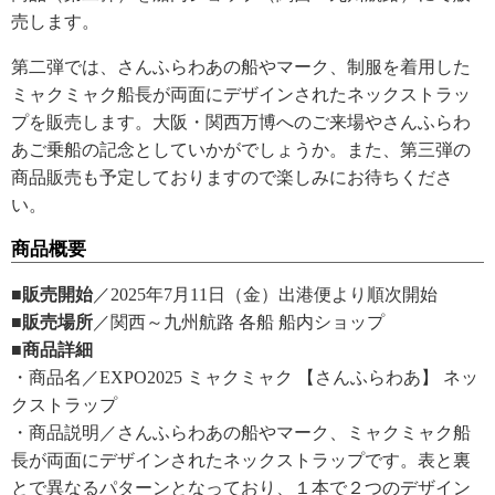
売します。
第二弾では、さんふらわあの船やマーク、制服を着用した
ミャクミャク船長が両面にデザインされたネックストラッ
プを販売します。大阪・関西万博へのご来場やさんふらわ
あご乗船の記念としていかがでしょうか。また、第三弾の
商品販売も予定しておりますので楽しみにお待ちくださ
い。
商品概要
■販売開始
／2025年7月11日（金）出港便より順次開始
■販売場所
／関西～九州航路 各船 船内ショップ
■商品詳細
・商品名／EXPO2025 ミャクミャク 【さんふらわあ】 ネッ
クストラップ
・商品説明／さんふらわあの船やマーク、ミャクミャク船
長が両面にデザインされたネックストラップです。表と裏
とで異なるパターンとなっており、１本で２つのデザイン