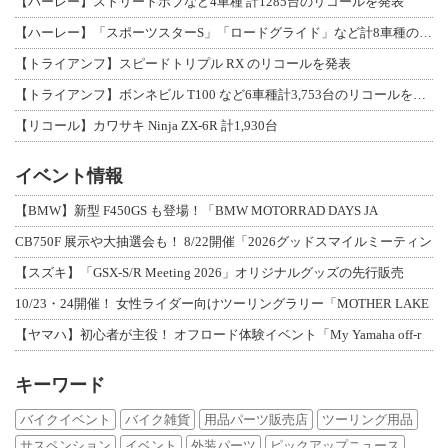
【ハーレー】ストリートボブなど4車種 計1285台のリコールを発表
【ハーレー】「スポーツスターS」「ロードグライド」など計8車種のリコールを発表
【トライアンフ】スピードトリプル RX のリコールを発表
【トライアンフ】ボンネビル T100 など6車種計3,753台のリコールを発表
【リコール】カワサキ Ninja ZX-6R 計1,930台
イベント情報
【BMW】新型 F450GS も登場！「BMW MOTORRAD DAYS JA
CB750F 展示や大抽選会も！ 8/22開催「2026グッドスマイルミーティン
【スズキ】「GSX-S/R Meeting 2026」オリジナルグッズの先行販売
10/23・24開催！ 女性ライダー向けツーリングラリー「MOTHER LAKE
【ヤマハ】初心者が主役！ オフロード体験イベント「My Yamaha off-r
キーワード
バイクイベント
バイク雑貨
用品パーツ販売店
ツーリング用品
サスペンション
イベント
外装パーツ
ピックアップニュース