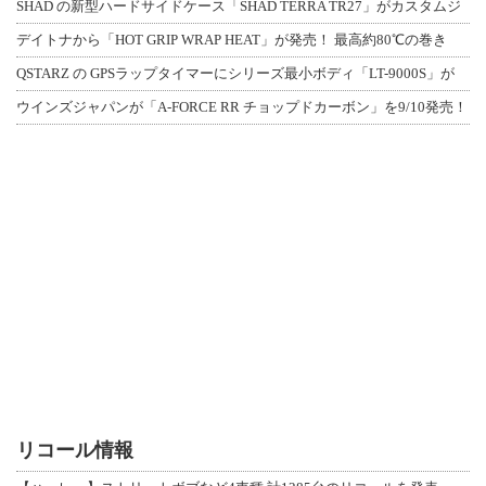
SHAD の新型ハードサイドケース「SHAD TERRA TR27」がカスタムジ
デイトナから「HOT GRIP WRAP HEAT」が発売！ 最高約80℃の巻き
QSTARZ の GPSラップタイマーにシリーズ最小ボディ「LT-9000S」が
ウインズジャパンが「A-FORCE RR チョップドカーボン」を9/10発売！
リコール情報