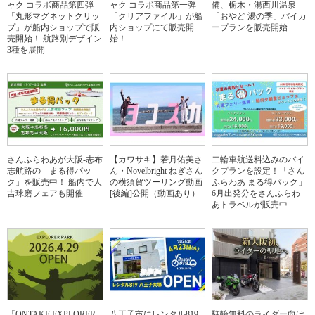
ャク コラボ商品第四弾
ャク コラボ商品第一弾
備、栃木・湯西川温泉
「丸形マグネットクリッ
「クリアファイル」が船
「おやど 湯の季」バイカ
プ」が船内ショップで販
内ショップにて販売開
ープランを販売開始
売開始！ 航路別デザイン
始！
3種を展開
さんふらわあが大阪-志布
【カワサキ】若月佑美さ
二輪車航送料込みのバイ
志航路の「まる得パッ
ん・Novelbright ねぎさん
クプランを設定！「さん
ク」を販売中！ 船内で人
の横須賀ツーリング動画
ふらわあ まる得パック」
吉球磨フェアも開催
[後編]公開（動画あり）
6月出発分をさんふらわ
あトラベルが販売中
「ONTAKE EXPLORER
八王子市にレンタル819
駐輪無料のライダー向け