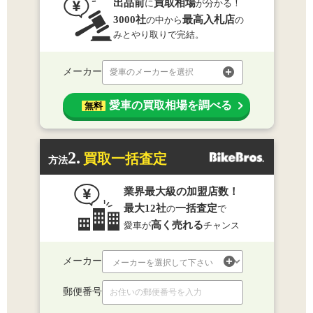
出品前
買取相場
に
が分かる！
3000社
最高入札店
の中から
の
みとやり取りで完結。
メーカー
愛車のメーカーを選択
愛車の買取相場を調べる
無料
2.
買取一括査定
方法
業界最大級の加盟店数！
最大12社
一括査定
の
で
高く売れる
愛車が
チャンス
メーカー
郵便番号