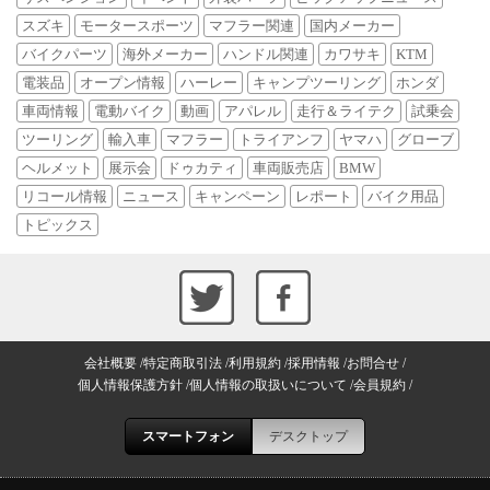
スズキ
モータースポーツ
マフラー関連
国内メーカー
バイクパーツ
海外メーカー
ハンドル関連
カワサキ
KTM
電装品
オープン情報
ハーレー
キャンプツーリング
ホンダ
車両情報
電動バイク
動画
アパレル
走行＆ライテク
試乗会
ツーリング
輸入車
マフラー
トライアンフ
ヤマハ
グローブ
ヘルメット
展示会
ドゥカティ
車両販売店
BMW
リコール情報
ニュース
キャンペーン
レポート
バイク用品
トピックス
会社概要
特定商取引法
利用規約
採用情報
お問合せ
個人情報保護方針
個人情報の取扱いについて
会員規約
スマートフォン
デスクトップ