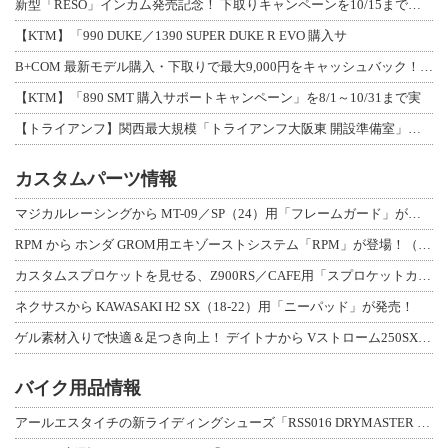
新型「RESO」インカム発売記念！ 下取りキャンペーンを10/15まで延長して開
【KTM】「990 DUKE／1390 SUPER DUKE R EVO 購入サ
B+COM 最新モデル購入・下取りで最大9,000円をキャッシュバック！「B+F
【KTM】「890 SMT 購入サポートキャンペーン」を8/1～10/31まで実
【トライアンフ】関西最大規模「トライアンフ大阪東 開設準備室」がオープン！ 限定
カスタムパーツ情報
マジカルレーシングから MT-09／SP（24）用「フレームガード」が登場！
RPM から ホンダ GROM用エキゾーストシステム「RPM」が登場！（動画あり
カスタムスプロケットを見せる、Z900RS／CAFE用「スプロケットカバーフルキ
ネクサスから KAWASAKI H2 SX（18-22）用「ニーパッド」が発売！
ゲル素材入りで快適＆足つき向上！ デイトナから Vストローム250SX用「快適ロ
バイク用品情報
アールエスタイチの新ライディングシューズ「RSS016 DRYMASTER スト