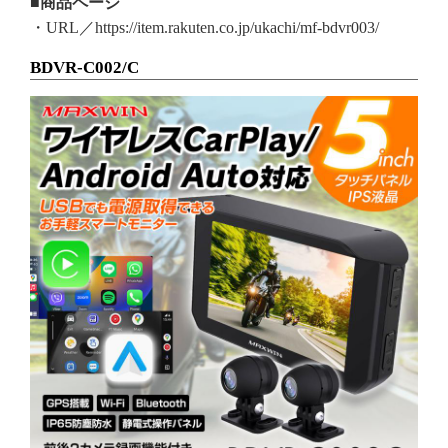
■商品ページ
・URL／https://item.rakuten.co.jp/ukachi/mf-bdvr003/
BDVR-C002/C