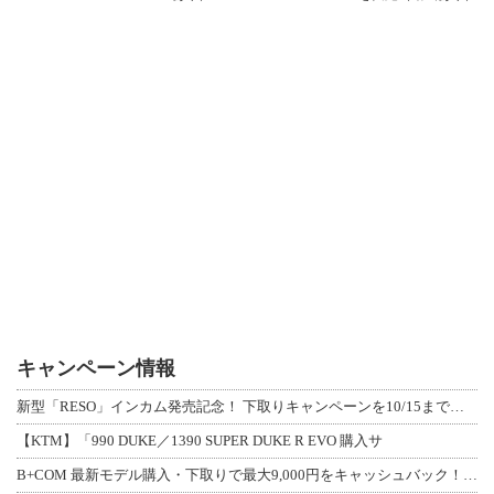
キャンペーン情報
新型「RESO」インカム発売記念！ 下取りキャンペーンを10/15まで延長して開
【KTM】「990 DUKE／1390 SUPER DUKE R EVO 購入サ
B+COM 最新モデル購入・下取りで最大9,000円をキャッシュバック！「B+F