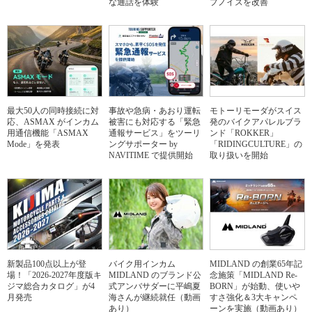
な通話を体験
プノイズを改善
最大50人の同時接続に対
事故や急病・あおり運転
モトーリモーダがスイス
応、ASMAX がインカム
被害にも対応する「緊急
発のバイクアパレルブラ
用通信機能「ASMAX
通報サービス」をツーリ
ンド「ROKKER」
Mode」を発表
ングサポーター by
「RIDINGCULTURE」の
NAVITIME で提供開始
取り扱いを開始
新製品100点以上が登
バイク用インカム
MIDLAND の創業65年記
場！「2026-2027年度版キ
MIDLAND のブランド公
念施策「MIDLAND Re-
ジマ総合カタログ」が4
式アンバサダーに平嶋夏
BORN」が始動、使いや
月発売
海さんが継続就任（動画
すさ強化＆3大キャンペ
あり）
ーンを実施（動画あり）