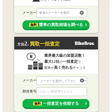
メーカー
愛車のメーカーを選択
愛車の買取相場を調べる
無料
2.
買取一括査定
方法
業界最大級の加盟店数！
最大12社
一括査定
の
で
高く売れる
愛車が
チャンス
メーカー
郵便番号
一括査定を依頼する
無料