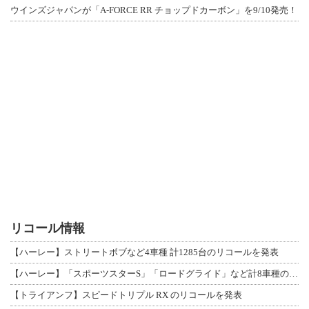
ウインズジャパンが「A-FORCE RR チョップドカーボン」を9/10発売！
リコール情報
【ハーレー】ストリートボブなど4車種 計1285台のリコールを発表
【ハーレー】「スポーツスターS」「ロードグライド」など計8車種のリコールを発表
【トライアンフ】スピードトリプル RX のリコールを発表