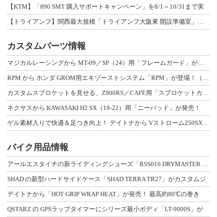
【KTM】「890 SMT 購入サポートキャンペーン」を8/1～10/31まで実
【トライアンフ】関西最大規模「トライアンフ大阪東 開設準備室」がオープン！ 限定
カスタムパーツ情報
マジカルレーシングから MT-09／SP（24）用「フレームガード」が登場！
RPM から ホンダ GROM用エキゾーストシステム「RPM」が登場！（動画あり
カスタムスプロケットを見せる、Z900RS／CAFE用「スプロケットカバーフルキ
ネクサスから KAWASAKI H2 SX（18-22）用「ニーパッド」が発売！
ゲル素材入りで快適＆足つき向上！ デイトナから Vストローム250SX用「快適ロ
バイク用品情報
アールエスタイチの新ライディングシューズ「RSS016 DRYMASTER スト
SHAD の新型ハードサイドケース「SHAD TERRA TR27」がカスタムジ
デイトナから「HOT GRIP WRAP HEAT」が発売！ 最高約80℃の巻き
QSTARZ の GPSラップタイマーにシリーズ最小ボディ「LT-9000S」が