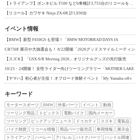
【トライアンフ】ボンネビル T100 など6車種計3,753台のリコールを発表
【リコール】カワサキ Ninja ZX-6R 計1,930台
イベント情報
【BMW】新型 F450GS も登場！「BMW MOTORRAD DAYS JA
CB750F 展示や大抽選会も！ 8/22開催「2026グッドスマイルミーティン
【スズキ】「GSX-S/R Meeting 2026」オリジナルグッズの先行販売
10/23・24開催！ 女性ライダー向けツーリングラリー「MOTHER LAKE
【ヤマハ】初心者が主役！ オフロード体験イベント「My Yamaha off-r
キーワード
モータースポーツ
BMW
外装パーツ
イベント
動画
ツーリング用品
トピックス
電動バイク
国内メーカー
ツーリング
ピックアップニュース
ドゥカティ
スズキ
電装品
バイク雑貨
リコール情報
用品パーツ販売店
車両情報
展示会
トライアンフ
ハーレー
アパレル
バイクパーツ
ハンドル関連