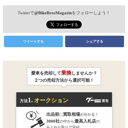
Twitterで
@BikeBrosMagazin
をフォローしよう！
ツイートする
シェアする
乗換
愛車を売却して
しませんか？
２つの売却方法から選択可能！
1.
オークション
方法
出品前
買取相場
に
が分かる！
3000社
最高入札店
の中から
の
みとやり取りで完結。