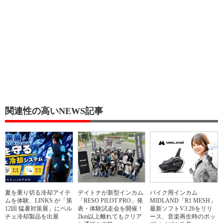
関連性の高いNEWS記事
夏を乗り切る冷却アイテ
デイトナが新型インカム
バイク用インカム
ムを体験、LINKS が「第
「RESO PILOT PRO」発
MIDLAND「R1 MESH」
12回 猛暑対策展」にペル
表・体験試走会を開催！
最新ソフトV3.26をリリ
チェ冷却製品を出展
2km以上離れてもクリア
ース、音楽再生時のポッ