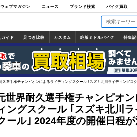
ウェブマガジン
ニュース
ブランド検索
バイク買取
バイクブロス・
原付＆ミニバイ
スポーツ＆ネイ
アメリカン＆ツ
ビッグスクータ
オフロード
バージンハーレ
バージンBMW
バージンドゥカ
バージントライ
ニュース
車両情報
イベント
キャンペ
トピック
バイク用
バイクパ
書籍・
サポート
お知らせ
ブランドを検
ブランドボイ
バイク買取
マガジンズ
ク
キッド
アラー
ー
ー
ティ
アンフ
TOP
ーン
ス
品
ーツ
DVD
索
ス
入ガイド
足つき比較
カスタム
絶版ミドルバイク
特集記
入ガイド
ンダ
マハ
ズキ
ワサキ
カスタム
ホンダ
ヤマハ
スズキ
カワサキ
道の駅調査隊
ツーリング情報局
日本の道50選
国道めぐり
林道ツーリング
絶版ミドルバイク
ホンダ
ヤマハ
スズキ
カワサキ
覧
一覧
一覧
耐久選手権チャンピオンによるライディングスクール ｢スズキ北川ライディングスクー
元世界耐久選手権チャンピオン
ィングスクール ｢スズキ北川ラ
ール｣ 2024年度の開催日程が