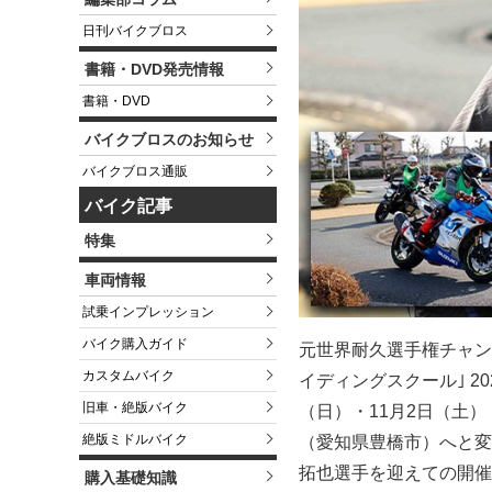
日刊バイクブロス
書籍・DVD発売情報
書籍・DVD
バイクブロスのお知らせ
バイクブロス通販
バイク記事
特集
車両情報
試乗インプレッション
バイク購入ガイド
元世界耐久選手権チャン
カスタムバイク
イディングスクール｣ 2
旧車・絶版バイク
（日）・11月2日（土）
絶版ミドルバイク
（愛知県豊橋市）へと変
拓也選手を迎えての開催
購入基礎知識