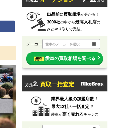
方法
出品前
買取相場
に
が分かる！
3000社
最高入札店
の中から
の
みとやり取りで完結。
メーカー
愛車のメーカーを選択
愛車の買取相場を調べる
無料
2.
買取一括査定
方法
業界最大級の加盟店数！
最大12社
一括査定
の
で
高く売れる
愛車が
チャンス