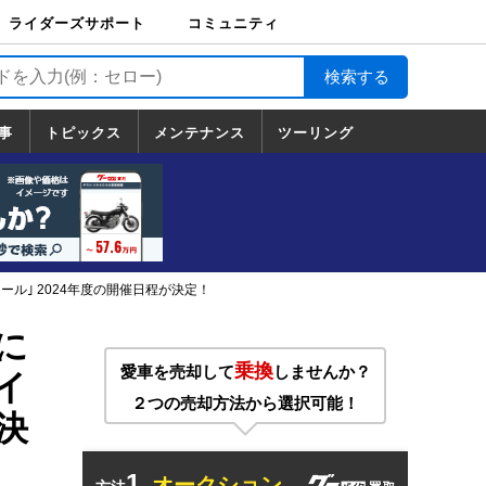
ライダーズサポート
コミュニティ
ライダーズサポート
バイク輸送
バイクガレージライ
バイク車両保険
ロードサービス
バイク試乗
コミュニティ
日記
ツーリング
カスタム
TOP
フ
TOP
事
トピックス
メンテナンス
ツーリング
トピックス
ホンダ
ヤマハ
スズキ
カワサキ
ハーレーダ
BMW
ドゥカティ
トライアン
メンテナンス
基本整備
部位別メンテ
工具の使い方
ツール100選
メンテのうん
一覧
ビッドソン
フ
一覧
ちく
ル｣ 2024年度の開催日程が決定！
に
乗換
愛車を売却して
しませんか？
イ
２つの売却方法から選択可能！
決
1.
オークション