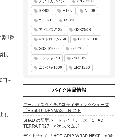
アフリカツイン
YZF-R250
SR400
MT-07
MT-09
YZF-R1
XSR900
アドレスV125
GSX250R
ノ割1番
Vストローム250
GSX-R1000
GSX-S1000
ハヤブサ
隣接
ニンジャ250
Z900RS
ニンジャ1000
ZRX1200
0円～
バイク用品情報
アールエスタイチの新ライディングシューズ
「RSS016 DRYMASTER スト
出し
SHAD の新型ハードサイドケース「SHAD
TERRA TR27」がカスタムジ
デイトナから「HOT GRIP WRAP HEAT」が発