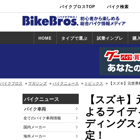
バイクブロスTOP
バイク検索
中古バイ
カタログ検
ショップ検
ク・新車検
索
索
索
HOME
タイプで選ぶ
試乗インプレ
購
スポーツ＆ネ
原付＆ミニバ
アメリカン＆
ビッグスクー
オフロード
試乗インプレ
ホンダ
ヤマハ
スズキ
カワサキ
ハーレー
BMW
トライアンフ
ドゥカティ
購
ホ
ヤ
ス
カ
イキッド
イク
クルーザー
ター
一覧
一
バイクブロス
マガジンズ
バイクニュース
トピックス
【スズキ】元世界
【スズキ】
バイクニュース
よるライデ
バイク車両
全てのバイク車両情報
ディングスク
国内メーカー
定！
海外メーカー