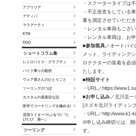
・スクータータイプは不
アプリリア
・不正改造をしている車
アディバ
量を測定させていただき
マラグーティ
・レンタル車両もござい
KTM
・レンタル車両は、お申
PGO
■参加装具
／オートバイ
ショートコラム集
メット、ライディングシ
レトロバイク・グラフティ
ロテクターの装着を必須
バイク乗りの勘所
たします。
■特設サイト
ウェア屋さんのひとりごと
・URL／https://www1.suzu
ツーリングのつぼ
■お申し込み
／北川圭一
カスタムの真面目な話
[スズキ北川ライディン
医学でコーナリングを極める!
・URL／http://www.k1-k
流浪ライター“のぶを”の『た
びたび、旅へ』
※申し込み締切りは、開
ツーリング
す。