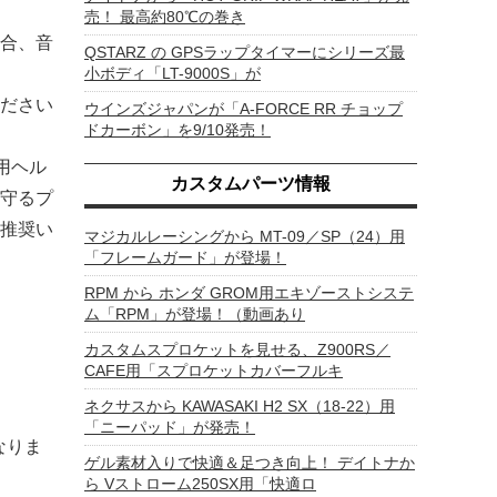
売！ 最高約80℃の巻き
合、音
QSTARZ の GPSラップタイマーにシリーズ最
小ボディ「LT-9000S」が
ださい
ウインズジャパンが「A-FORCE RR チョップ
ドカーボン」を9/10発売！
用ヘル
カスタムパーツ情報
守るプ
推奨い
マジカルレーシングから MT-09／SP（24）用
「フレームガード」が登場！
RPM から ホンダ GROM用エキゾーストシステ
ム「RPM」が登場！（動画あり
カスタムスプロケットを見せる、Z900RS／
CAFE用「スプロケットカバーフルキ
ネクサスから KAWASAKI H2 SX（18-22）用
「ニーパッド」が発売！
なりま
ゲル素材入りで快適＆足つき向上！ デイトナか
ら Vストローム250SX用「快適ロ