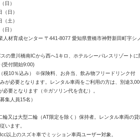
日（日）
2日（日）
2日（土）
日（日）
人材育成センター 〒441-8077 愛知県豊橋市神野新田町字シ
パスの豊川橋南ICから西へ1キロ、ホテルシーパレスリゾートに
0 (受付開始9:00)
0円（税10％込み） ※保険料、お弁当、飲み物フリードリンク付
みが必要となります。レンタル車両をご利用の方は、別途3,00
み）が必要となります（※ガソリン代を含む）。
低募集人員15名）
二輪又は大型二輪（AT限定を除く）保持者。レンタル車両の貸
従います。
48cc以上のスズキ車でミッション車両ユーザー対象。