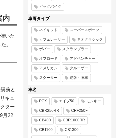
ビッグバイク
案内
車両タイプ
ネイキッド
スーパースポーツ
催いた
カフェレーサー
ネオクラシック
した。
ボバー
スクランブラー
オフロード
アドベンチャー
アメリカン
クルーザー
スクーター
絶版・旧車
の講義と
車名
リキュ
PCX
エイプ50
モンキー
クター
CBR250RR
CRF250F
月22
CB400
CBR1000RR
CB1100
CB1300