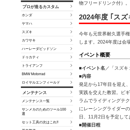
物フリードリンク付）。
プロが造るカスタム
ホンダ
2024年度 ｢
ヤマハ
スズキ
今年も元世界耐久選手権
カワサキ
します。2024年度は
ハーレーダビッドソン
イベント概要
ドゥカティ
トライアンフ
■イベント名
／「スズキ
BMW Motorrad
■内容
ロイヤルエンフィールド
発足から17年目を迎え
実践を交えた教習。ビギ
メンテナンス
ラムでライディングテク
メンテナンス一覧
にレーシングライダーの
サンメカのためのツール100
選
日、11月2日を予定し
セット工具の次はこれ!!
■開催日程