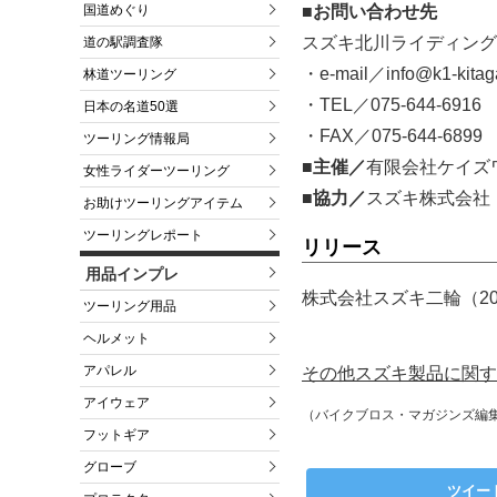
国道めぐり
■お問い合わせ先
スズキ北川ライディング
道の駅調査隊
・e-mail／info@k1-kita
林道ツーリング
・TEL／075-644-6916
日本の名道50選
・FAX／075-644-6899
ツーリング情報局
■主催／
有限会社ケイズ
女性ライダーツーリング
■協力
／
スズキ株式会社
お助けツーリングアイテム
ツーリングレポート
リリース
用品インプレ
株式会社スズキ二輪（20
ツーリング用品
ヘルメット
アパレル
その他スズキ製品に関す
アイウェア
（バイクブロス・マガジンズ編
フットギア
グローブ
ツイー