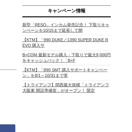
キャンペーン情報
新型「RESO」インカム発売記念！ 下取りキャ
ンペーンを10/15まで延長して開
【KTM】「990 DUKE／1390 SUPER DUKE R
EVO 購入サ
B+COM 最新モデル購入・下取りで最大9,000円
をキャッシュバック！「B+F
【KTM】「890 SMT 購入サポートキャンペー
ン」を8/1～10/31まで実
【トライアンフ】関西最大規模「トライアンフ
大阪東 開設準備室」がオープン！ 限定