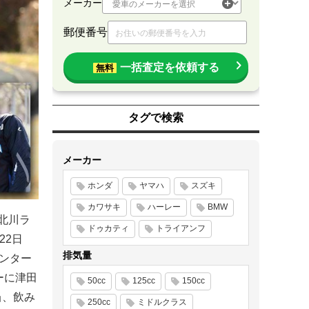
メーカー
郵便番号
一括査定を依頼する
無料
タグで検索
メーカー
ホンダ
ヤマハ
スズキ
カワサキ
ハーレー
BMW
北川ラ
ドゥカティ
トライアンフ
22日
排気量
センター
ーに津田
50cc
125cc
150cc
当、飲み
250cc
ミドルクラス