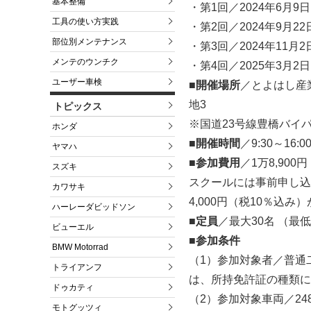
基本整備
・第1回／2024年6月9
工具の使い方実践
・第2回／2024年9月2
部位別メンテナンス
・第3回／2024年11月
メンテのウンチク
・第4回／2025年3月2
ユーザー車検
■開催場所
／とよはし産業
地3
トピックス
※国道23号線豊橋バイ
ホンダ
■開催時間
／9:30～16:0
ヤマハ
■参加費用
／1万8,90
スズキ
スクールには事前申し込
カワサキ
4,000円（税10％込
ハーレーダビッドソン
■定員
／最大30名 （最
ビューエル
■参加条件
BMW Motorrad
（1）参加対象者／普通
トライアンフ
は、所持免許証の種類に
ドゥカティ
（2）参加対象車両／2
モトグッツィ