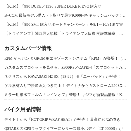
【KTM】「990 DUKE／1390 SUPER DUKE R EVO 購入サ
B+COM 最新モデル購入・下取りで最大9,000円をキャッシュバック！「B+F
【KTM】「890 SMT 購入サポートキャンペーン」を8/1～10/31まで実
【トライアンフ】関西最大規模「トライアンフ大阪東 開設準備室」がオープン！ 限定
カスタムパーツ情報
RPM から ホンダ GROM用エキゾーストシステム「RPM」が登場！（動画あり
カスタムスプロケットを見せる、Z900RS／CAFE用「スプロケットカバーフルキ
ネクサスから KAWASAKI H2 SX（18-22）用「ニーパッド」が発売！
ゲル素材入りで快適＆足つき向上！ デイトナから Vストローム250SX用「快適ロ
ミラー用撥水フィルム「レインオフ」登場！ キジマが新製品情報「KIJIMA NE
バイク用品情報
デイトナから「HOT GRIP WRAP HEAT」が発売！ 最高約80℃の巻き
QSTARZ の GPSラップタイマーにシリーズ最小ボディ「LT-9000S」が