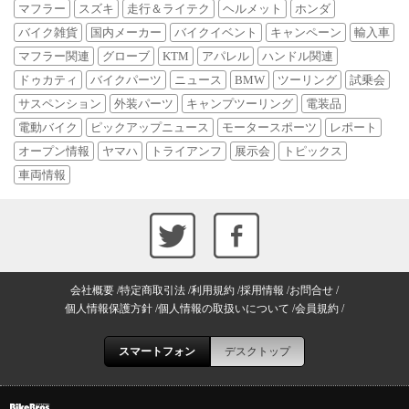
マフラー
スズキ
走行＆ライテク
ヘルメット
ホンダ
バイク雑貨
国内メーカー
バイクイベント
キャンペーン
輸入車
マフラー関連
グローブ
KTM
アパレル
ハンドル関連
ドゥカティ
バイクパーツ
ニュース
BMW
ツーリング
試乗会
サスペンション
外装パーツ
キャンプツーリング
電装品
電動バイク
ピックアップニュース
モータースポーツ
レポート
オープン情報
ヤマハ
トライアンフ
展示会
トピックス
車両情報
会社概要
特定商取引法
利用規約
採用情報
お問合せ
個人情報保護方針
個人情報の取扱いについて
会員規約
スマートフォン
デスクトップ