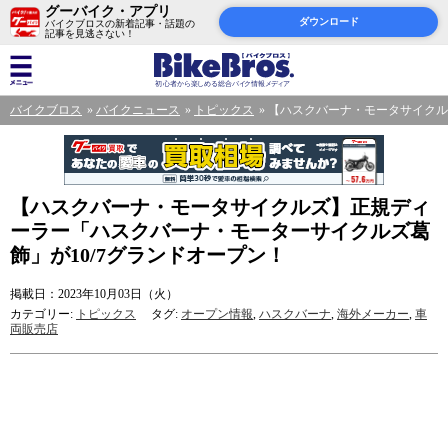
グーバイク・アプリ
ダウンロード
バイクブロスの新着記事・話題の
記事を見逃さない！
バイクブロス
バイクニュース
トピックス
【ハスクバーナ・モータサイクル
【ハスクバーナ・モータサイクルズ】正規ディ
ーラー「ハスクバーナ・モーターサイクルズ葛
飾」が10/7グランドオープン！
掲載日：2023年10月03日（火）
カテゴリー:
トピックス
タグ:
オープン情報
,
ハスクバーナ
,
海外メーカー
,
車
両販売店