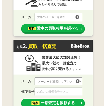
みとやり取りで完結。
メーカー
愛車のメーカーを選択
愛車の買取相場を調べる
無料
2.
買取一括査定
方法
業界最大級の加盟店数！
最大12社
一括査定
の
で
高く売れる
愛車が
チャンス
メーカー
郵便番号
一括査定を依頼する
無料