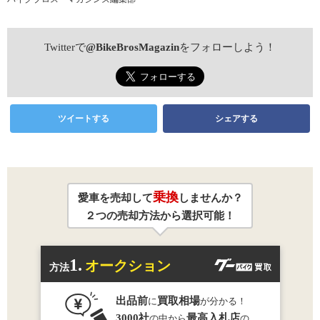
Twitterで
@BikeBrosMagazin
をフォローしよう！
ツイートする
シェアする
乗換
愛車を売却して
しませんか？
２つの売却方法から選択可能！
1.
オークション
方法
出品前
買取相場
に
が分かる！
3000社
最高入札店
の中から
の