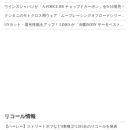
ウインズジャパンが「A-FORCE RR チョップドカーボン」を9/10発売！
クシタニのモトクロス用ウェア「ムーブレーシングオフロードシリーズ」3アイテムが登
UVカット・遮光性能をアップ！ LINKS が「冷暖BODY サーモベスト」改良
リコール情報
【ハーレー】ストリートボブなど4車種 計1285台のリコールを発表