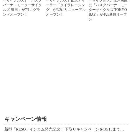
ーサイクルズ】「ハスク
ーサイクルズ】正規ディ
ーサイクルズ】江戸川区
バーナ・モーターサイク
ーラー「タイラレーシン
に「ハスクバーナ・モー
ルズ 豊田」が7/1にグラ
グ」が6/2にリニューアル
ターサイクルズ TOKYO
ンドオープン！
オープン！
BAY」が4/28新規オープ
ン！
キャンペーン情報
新型「RESO」インカム発売記念！ 下取りキャンペーンを10/15まで延長して開