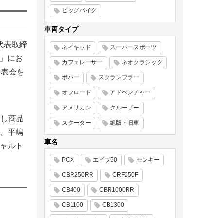
ビッグバイク
車両タイプ
代表取締
ネイキッド
スーパースポーツ
根」にお
カフェレーサー
ネオクラシック
発表会を
ボバー
スクランブラー
オフロード
アドベンチャー
アメリカン
クルーザー
日し商品
スクーター
絶版・旧車
、平嶋
車名
ャルト
PCX
エイプ50
モンキー
CBR250RR
CRF250F
CB400
CBR1000RR
CB1100
CB1300