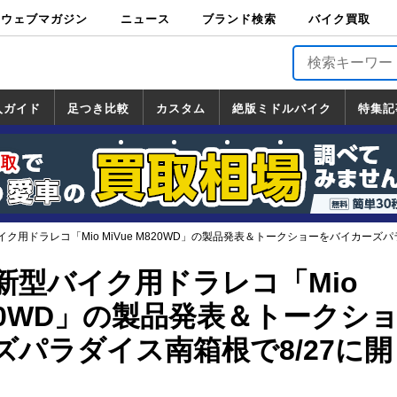
ウェブマガジン
ニュース
ブランド検索
バイク買取
バイクブロス・
原付＆ミニバイ
スポーツ＆ネイ
アメリカン＆ツ
ビッグスクータ
オフロード
バージンハーレ
バージンBMW
バージンドゥカ
バージントライ
ニュース
車両情報
イベント
キャンペ
トピック
バイク用
バイクパ
書籍・
サポート
お知らせ
ブランドを検
ブランドボイ
バイク買取
マガジンズ
ク
キッド
アラー
ー
ー
ティ
アンフ
TOP
ーン
ス
品
ーツ
DVD
索
ス
入ガイド
足つき比較
カスタム
絶版ミドルバイク
特集記
入ガイド
ンダ
マハ
ズキ
ワサキ
カスタム
ホンダ
ヤマハ
スズキ
カワサキ
道の駅調査隊
ツーリング情報局
日本の道50選
国道めぐり
林道ツーリング
絶版ミドルバイク
ホンダ
ヤマハ
スズキ
カワサキ
覧
一覧
一覧
ク用ドラレコ「Mio MiVue M820WD」の製品発表＆トークショーをバイカーズパ
新型バイク用ドラレコ「Mio
M820WD」の製品発表＆トークシ
ズパラダイス南箱根で8/27に開