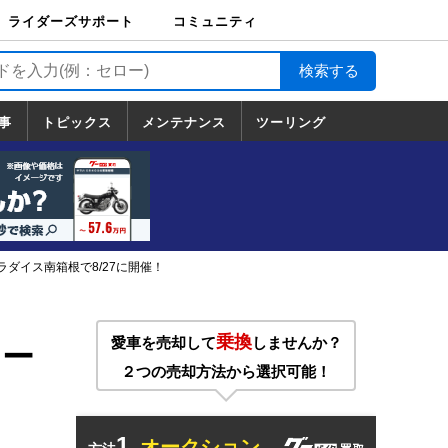
ライダーズサポート
コミュニティ
ライダーズサポート
バイク輸送
バイクガレージライ
バイク車両保険
ロードサービス
バイク試乗
コミュニティ
日記
ツーリング
カスタム
TOP
フ
TOP
事
トピックス
メンテナンス
ツーリング
トピックス
ホンダ
ヤマハ
スズキ
カワサキ
ハーレーダ
BMW
ドゥカティ
トライアン
メンテナンス
基本整備
部位別メンテ
工具の使い方
ツール100選
メンテのうん
一覧
ビッドソン
フ
一覧
ちく
ラダイス南箱根で8/27に開催！
乗換
愛車を売却して
しませんか？
ョー
２つの売却方法から選択可能！
1.
オークション