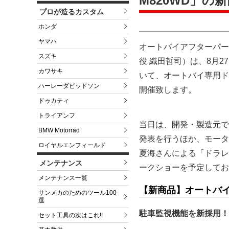
M820WD」
プロが造るカスタム
ホンダ
ヤマハ
オートバイアフターパー
スズキ
役 織田哲司）は、8月
カワサキ
いて、オートバイ専用ドラ
ハーレーダビッドソン
開催致します。
ドゥカティ
トライアンフ
当日は、開発・製造元で
BMW Motorrad
発表を行うほか、モータ
ロイヤルエンフィールド
夏海さんによる「ドラレ
メンテナンス
ークショーを予定してお
メンテナンス一覧
【新商品】オートバイ専
サンメカのためのツール100
選
駐車監視機能を新採用！
セット工具の次はこれ!!