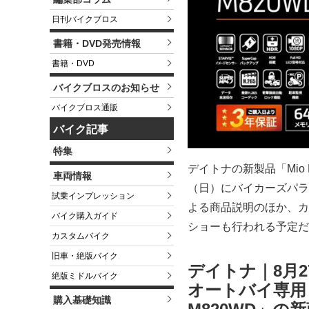
日刊バイクブロス
書籍・DVD発売情報
書籍・DVD
バイクブロスのお知らせ
バイクブロス通販
バイク記事
特集
デイトナの新製品「Mio 
車両情報
（日）にバイカーズパラ
試乗インプレッション
よる商品説明のほか、カ
バイク購入ガイド
ショーも行われる予定だ
カスタムバイク
旧車・絶版バイク
デイトナ｜8月
絶版ミドルバイク
オートバイ専用ド
購入基礎知識