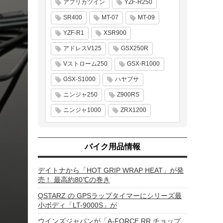
アフリカツイン
YZF-R250
SR400
MT-07
MT-09
YZF-R1
XSR900
アドレスV125
GSX250R
Vストローム250
GSX-R1000
GSX-S1000
ハヤブサ
ニンジャ250
Z900RS
ニンジャ1000
ZRX1200
バイク用品情報
デイトナから「HOT GRIP WRAP HEAT」が発
売！ 最高約80℃の巻き
QSTARZ の GPSラップタイマーにシリーズ最
小ボディ「LT-9000S」が
ウインズジャパンが「A-FORCE RR チョップ