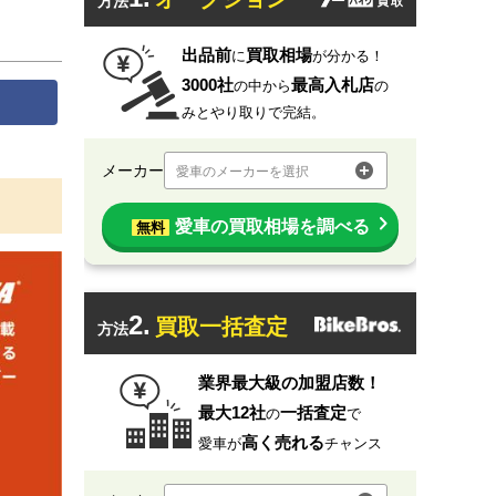
方法
出品前
買取相場
に
が分かる！
3000社
最高入札店
の中から
の
みとやり取りで完結。
メーカー
愛車のメーカーを選択
愛車の買取相場を調べる
無料
2.
買取一括査定
方法
業界最大級の加盟店数！
最大12社
一括査定
の
で
高く売れる
愛車が
チャンス