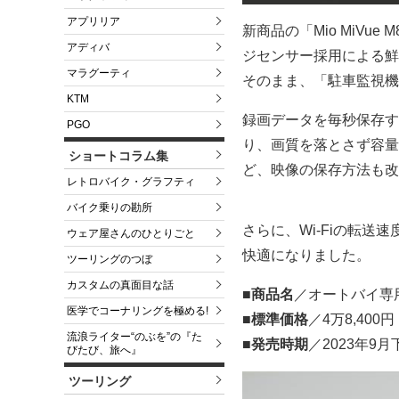
アプリリア
新商品の「Mio MiVue
アディバ
ジセンサー採用による鮮
マラグーティ
そのまま、「駐車監視機
KTM
録画データを毎秒保存す
PGO
り、画質を落とさず容量を
ショートコラム集
ど、映像の保存方法も改
レトロバイク・グラフティ
バイク乗りの勘所
さらに、Wi-Fiの転
ウェア屋さんのひとりごと
快適になりました。
ツーリングのつぼ
カスタムの真面目な話
■商品名
／オートバイ専用ド
医学でコーナリングを極める!
■標準価格
／4万8,400
流浪ライター“のぶを”の『た
■発売時期
／2023年9月
びたび、旅へ』
ツーリング