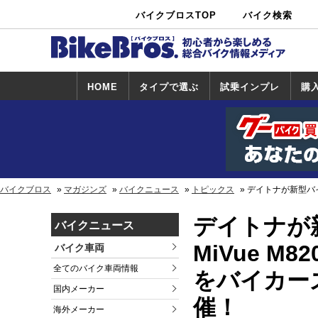
バイクブロスTOP
バイク検索
中古バイ
カタログ検
ショップ検
ク・新車検
索
索
索
HOME
タイプで選ぶ
試乗インプレ
購
スポーツ＆ネ
原付＆ミニバ
アメリカン＆
ビッグスクー
オフロード
試乗インプレ
ホンダ
ヤマハ
スズキ
カワサキ
ハーレー
BMW
トライアンフ
ドゥカティ
購
ホ
ヤ
ス
カ
イキッド
イク
クルーザー
ター
一覧
一
バイクブロス
マガジンズ
バイクニュース
トピックス
デイトナが新型バイ
デイトナが
バイクニュース
MiVue 
バイク車両
全てのバイク車両情報
をバイカー
国内メーカー
催！
海外メーカー