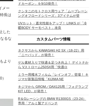
ドカーボン」を9/10発売！
Sイメー
クシタニのモトクロス用ウェア「ムーブレーシ
特長は
ングオフロードシリーズ」3アイテムが登
UVカット・遮光性能をアップ！ LINKS が「冷
暖BODY サーモベスト」改良
止した
になるな
カスタムパーツ情報
ネクサスから KAWASAKI H2 SX（18-22）用
「ニーパッド」が発売！
作もより
ゲル素材入りで快適＆足つき向上！ デイトナか
ら Vストローム250SX用「快適ロ
ミラー用撥水フィルム「レインオフ」登場！ キ
0）
ジマが新製品情報「KIJIMA NE
キジマから GROM／DAX125用「フォグランプ
KIT LED」が発売！
R＆Gレーシングの BMW R1300GS（23-24）
専用「アルミ製アドベンチ