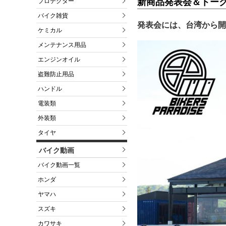
新商品発表会＆トー
プロテクター
バイク雑貨
発表会には、台湾から開
ケミカル
メンテナンス用品
エンジンオイル
盗難防止用品
ハンドル
電装類
外装類
タイヤ
バイク動画
バイク動画一覧
ホンダ
ヤマハ
スズキ
カワサキ