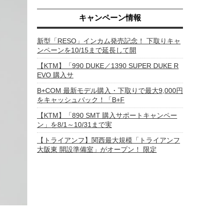
キャンペーン情報
新型「RESO」インカム発売記念！ 下取りキャ
ンペーンを10/15まで延長して開
【KTM】「990 DUKE／1390 SUPER DUKE R
EVO 購入サ
B+COM 最新モデル購入・下取りで最大9,000円
をキャッシュバック！「B+F
【KTM】「890 SMT 購入サポートキャンペー
ン」を8/1～10/31まで実
【トライアンフ】関西最大規模「トライアンフ
大阪東 開設準備室」がオープン！ 限定