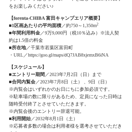
をお楽しみください♪
【forenta-CHIBA 富田キャンプエリア概要】
2
■1区画あたりの平均面積
／約750～1,350m
■年間利用料金
／9万9,000円（税10％込み）※法人契
約は1.5倍の料金
■所在地
／千葉市若葉区富田町
・URL／https://goo.gl/maps/dQ7JAB8xjemxB6iNA
【スケジュール】
■エントリー期間
／2023年7月2日（日）まで
■合同内覧会
／2023年7月8日（土） 、9日（日）
※内覧会はいずれかのお日にちに参加必須です。
※駐車場の数に限りがあるため、定員になった日時は
随時受付終了とさせていただきます。
※内覧会後のエントリー辞退可能。
■利用開始
／2032年8月1日（土）
※応募者多数の場合は利用者様を選考させていただき