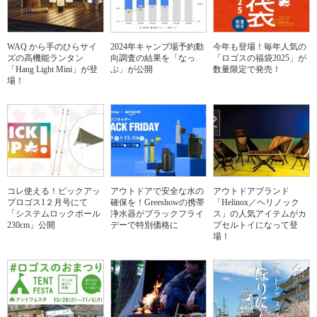
WAQ から手のひらサイ
2024年キャンプ場予約動
今年も登場！毎年人気の
ズの高機能ランタン
向調査の結果を「なっ
「ロゴスの福袋2025」が
「Hang Light Mini」が登
ぷ」が公開
数量限定で発売！
場！
コレ使える！ピックアッ
アウトドアで安全な水の
アウトドアブランド
プロゴス1２月号にて
確保を！Greeshowの携帯
「Helinox／ヘリノック
「システムロックポール
浄水器がブラックフライ
ス」の人気アイテムがカ
230cm」公開
デーで特別価格に
プセルトイになって登
場！