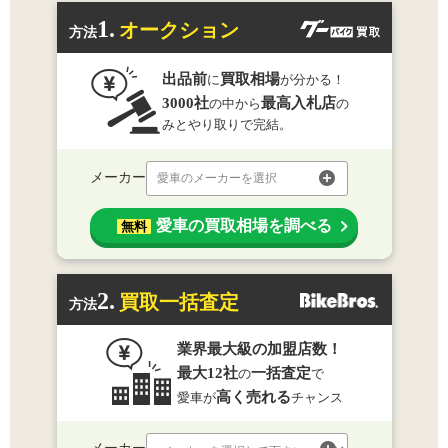
1.
オークション
方法
出品前
買取相場
に
が分かる！
3000社
最高入札店
の中から
の
みとやり取りで完結。
メーカー
愛車のメーカーを選択
愛車の買取相場を調べる
無料
2.
買取一括査定
方法
業界最大級の加盟店数！
最大12社
一括査定
の
で
高く売れる
愛車が
チャンス