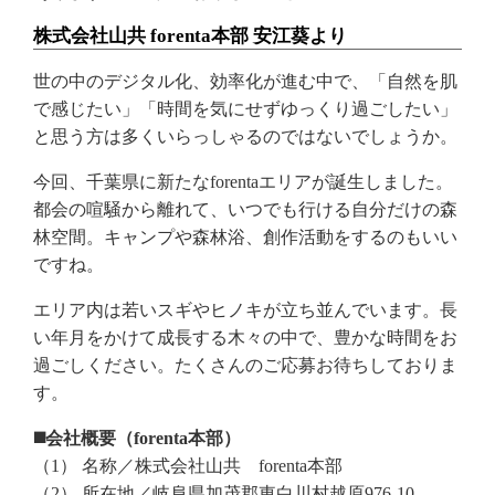
株式会社山共 forenta本部 安江葵より
世の中のデジタル化、効率化が進む中で、「自然を肌
で感じたい」「時間を気にせずゆっくり過ごしたい」
と思う方は多くいらっしゃるのではないでしょうか。
今回、千葉県に新たなforentaエリアが誕生しました。
都会の喧騒から離れて、いつでも行ける自分だけの森
林空間。キャンプや森林浴、創作活動をするのもいい
ですね。
エリア内は若いスギやヒノキが立ち並んでいます。長
い年月をかけて成長する木々の中で、豊かな時間をお
過ごしください。たくさんのご応募お待ちしておりま
す。
◼️会社概要（forenta本部）
（1） 名称／株式会社山共 forenta本部
（2） 所在地／岐阜県加茂郡東白川村越原976-10