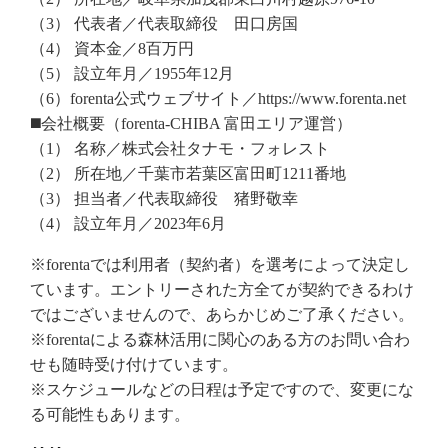
（3） 代表者／代表取締役 田口房国
（4） 資本金／8百万円
（5） 設立年月／1955年12月
（6）forenta公式ウェブサイト／https://www.forenta.net
◼️会社概要（forenta-CHIBA 富田エリア運営）
（1） 名称／株式会社タナモ・フォレスト
（2） 所在地／千葉市若葉区富田町1211番地
（3） 担当者／代表取締役 猪野敬幸
（4） 設立年月／2023年6月
※forentaでは利用者（契約者）を選考によって決定し
ています。エントリーされた方全てが契約できるわけ
ではございませんので、あらかじめご了承ください。
※forentaによる森林活用に関心のある方のお問い合わ
せも随時受け付けています。
※スケジュールなどの日程は予定ですので、変更にな
る可能性もあります。