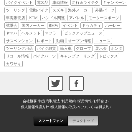
バイクイベント
電装品
車両情報
走行＆ライテク
キャンペーン
ツーリング
電動バイク
スズキ
海外メーカー
外装パーツ
車両販売店
KTM
ハンドル関連
アパレル
モータースポーツ
試乗会
国内メーカー
BMW
イベント
ドゥカティ
ハーレー
ヤマハ
ヘルメット
マフラー
ピックアップニュース
サスペンション
レポート
動画
オープン情報
ニュース
ツーリング用品
バイク雑貨
輸入車
グローブ
展示会
ホンダ
リコール情報
バイクパーツ
キャンプツーリング
トピックス
カワサキ
会社概要
特定商取引法
利用規約
採用情報
お問合せ
個人情報保護方針
個人情報の取扱いについて
会員規約
スマートフォン
デスクトップ