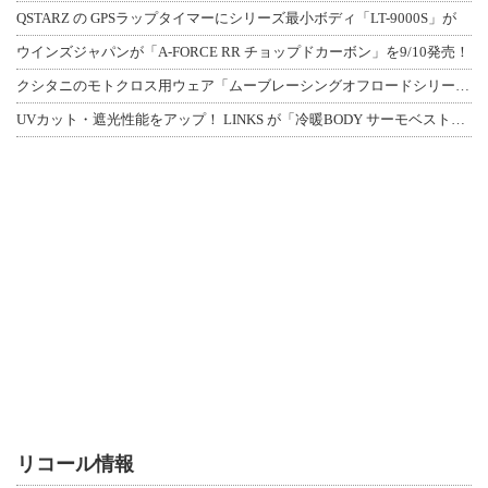
QSTARZ の GPSラップタイマーにシリーズ最小ボディ「LT-9000S」が
ウインズジャパンが「A-FORCE RR チョップドカーボン」を9/10発売！
クシタニのモトクロス用ウェア「ムーブレーシングオフロードシリーズ」3アイテムが登
UVカット・遮光性能をアップ！ LINKS が「冷暖BODY サーモベスト」改良
リコール情報