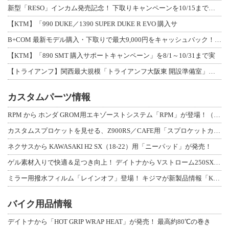
新型「RESO」インカム発売記念！ 下取りキャンペーンを10/15まで延長して開
【KTM】「990 DUKE／1390 SUPER DUKE R EVO 購入サ
B+COM 最新モデル購入・下取りで最大9,000円をキャッシュバック！「B+F
【KTM】「890 SMT 購入サポートキャンペーン」を8/1～10/31まで実
【トライアンフ】関西最大規模「トライアンフ大阪東 開設準備室」がオープン！ 限定
カスタムパーツ情報
RPM から ホンダ GROM用エキゾーストシステム「RPM」が登場！（動画あり
カスタムスプロケットを見せる、Z900RS／CAFE用「スプロケットカバーフルキ
ネクサスから KAWASAKI H2 SX（18-22）用「ニーパッド」が発売！
ゲル素材入りで快適＆足つき向上！ デイトナから Vストローム250SX用「快適ロ
ミラー用撥水フィルム「レインオフ」登場！ キジマが新製品情報「KIJIMA NE
バイク用品情報
デイトナから「HOT GRIP WRAP HEAT」が発売！ 最高約80℃の巻き