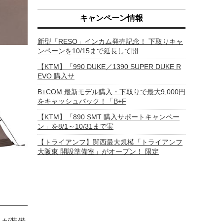
キャンペーン情報
新型「RESO」インカム発売記念！ 下取りキャ
ンペーンを10/15まで延長して開
【KTM】「990 DUKE／1390 SUPER DUKE R
EVO 購入サ
B+COM 最新モデル購入・下取りで最大9,000円
をキャッシュバック！「B+F
【KTM】「890 SMT 購入サポートキャンペー
ン」を8/1～10/31まで実
【トライアンフ】関西最大規模「トライアンフ
大阪東 開設準備室」がオープン！ 限定