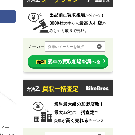
方法
出品前
買取相場
に
が分かる！
3000社
最高入札店
の中から
の
みとやり取りで完結。
メーカー
愛車のメーカーを選択
愛車の買取相場を調べる
無料
2.
買取一括査定
方法
業界最大級の加盟店数！
最大12社
一括査定
の
で
高く売れる
愛車が
チャンス
ドー