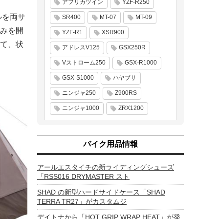
アフリカツイン
YZF-R250
ルを両サ
SR400
MT-07
MT-09
みを開
YZF-R1
XSR900
て、状
アドレスV125
GSX250R
Vストローム250
GSX-R1000
GSX-S1000
ハヤブサ
ニンジャ250
Z900RS
ニンジャ1000
ZRX1200
バイク用品情報
アールエスタイチの新ライディングシューズ
「RSS016 DRYMASTER スト
SHAD の新型ハードサイドケース「SHAD
TERRA TR27」がカスタムジ
デイトナから「HOT GRIP WRAP HEAT」が発