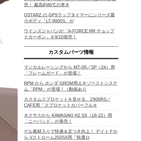
売！ 最高約80℃の巻き
QSTARZ の GPSラップタイマーにシリーズ最
小ボディ「LT-9000S」が
ウインズジャパンが「A-FORCE RR チョップ
ドカーボン」を9/10発売！
カスタムパーツ情報
マジカルレーシングから MT-09／SP（24）用
「フレームガード」が登場！
RPM から ホンダ GROM用エキゾーストシステ
ム「RPM」が登場！（動画あり
カスタムスプロケットを見せる、Z900RS／
CAFE用「スプロケットカバーフルキ
ネクサスから KAWASAKI H2 SX（18-22）用
「ニーパッド」が発売！
ゲル素材入りで快適＆足つき向上！ デイトナか
ら Vストローム250SX用「快適ロ