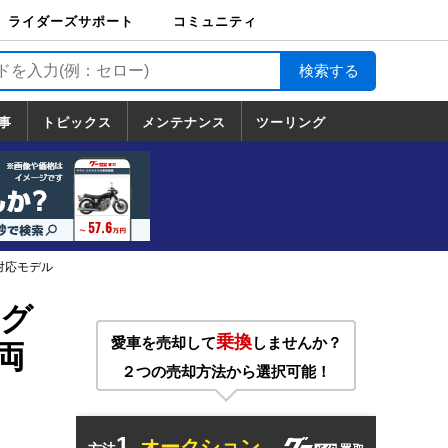
ライダーズサポート
コミュニティ
ライダーズサポート
バイク輸送
バイクガレージライ
バイク車両保険
ロードサービス
バイク試乗
コミュニティ
日記
ツーリング
カスタム
TOP
フ
TOP
事
トピックス
メンテナンス
ツーリング
トピックス
ホンダ
ヤマハ
スズキ
カワサキ
ハーレーダ
BMW
ドゥカティ
トライアン
メンテナンス
基本整備
部位別メンテ
工具の使い方
ツール100選
メンテのうん
一覧
ビッドソン
フ
一覧
ちく
対応モデル
ング
乗換
愛車を売却して
しませんか？
両
２つの売却方法から選択可能！
1.
オークション