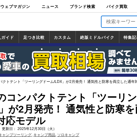
ウェブマガジン
ニュース
ブランド検索
バイク買取
バイクブロス・
原付＆ミニバイ
スポーツ＆ネイ
アメリカン＆ツ
ビッグスクータ
オフロード
バージンハーレ
バージンBMW
バージンドゥカ
バージントライ
ニュース
車両情報
イベント
キャンペ
トピック
バイク用
バイクパ
書籍・
サポート
お知らせ
ブランドを検
ブランドボイ
バイク買取
マガジンズ
ク
キッド
アラー
ー
ー
ティ
アンフ
TOP
ーン
ス
品
ーツ
DVD
索
ス
入ガイド
足つき比較
カスタム
絶版ミドルバイク
特集記
入ガイド
ンダ
マハ
ズキ
ワサキ
カスタム
ホンダ
ヤマハ
スズキ
カワサキ
道の駅調査隊
ツーリング情報局
日本の道50選
国道めぐり
林道ツーリング
絶版ミドルバイク
ホンダ
ヤマハ
スズキ
カワサキ
覧
一覧
一覧
パクトテント「ツーリングドーム/LDX」が2月発売！ 通気性と防寒を両立した通年
のコンパクトテント「ツーリ
X」が2月発売！ 通気性と防寒を
対応モデル
 更新日： 2025年12月30日（火）
キャンプツーリング
,
キャンプ用品
,
ソロキャンプ