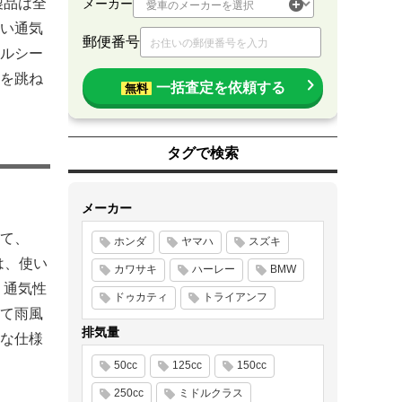
製品は全
メーカー
い通気
郵便番号
ルシー
を跳ね
一括査定を依頼する
無料
タグで検索
メーカー
て、
ホンダ
ヤマハ
スズキ
は、使い
カワサキ
ハーレー
BMW
、通気性
ドゥカティ
トライアンフ
て雨風
排気量
な仕様
50cc
125cc
150cc
250cc
ミドルクラス