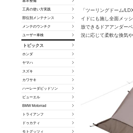
基本整備
工具の使い方実践
「ツーリングドーム/L
部位別メンテナンス
イドにも施し全面メッシ
放できるドアアンダーベ
メンテのウンチク
況に応じて柔軟な換気や
ユーザー車検
トピックス
ホンダ
ヤマハ
スズキ
カワサキ
ハーレーダビッドソン
ビューエル
BMW Motorrad
トライアンフ
ドゥカティ
モトグッツィ