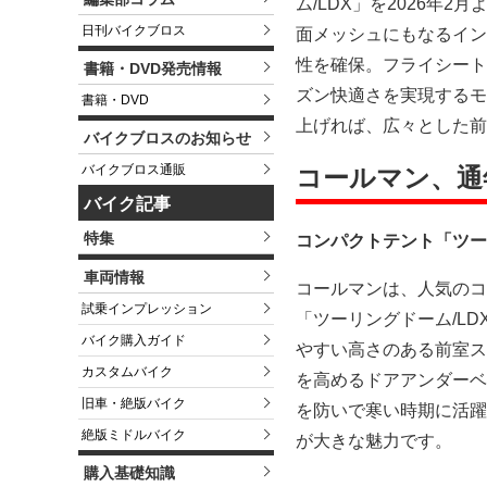
ム/LDX」を2026年2
日刊バイクブロス
面メッシュにもなるイン
性を確保。フライシート
書籍・DVD発売情報
ズン快適さを実現するモ
書籍・DVD
上げれば、広々とした前
バイクブロスのお知らせ
バイクブロス通販
コールマン、通
バイク記事
特集
コンパクトテント「ツー
車両情報
コールマンは、人気のコ
試乗インプレッション
「ツーリングドーム/LD
バイク購入ガイド
やすい高さのある前室ス
カスタムバイク
を高めるドアアンダーベ
旧車・絶版バイク
を防いで寒い時期に活躍
絶版ミドルバイク
が大きな魅力です。
購入基礎知識