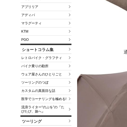
アプリリア
アディバ
マラグーティ
KTM
PGO
ショートコラム集
レトロバイク・グラフティ
バイク乗りの勘所
ウェア屋さんのひとりごと
ツーリングのつぼ
カスタムの真面目な話
医学でコーナリングを極める!
流浪ライター“のぶを”の『た
びたび、旅へ』
ツーリング