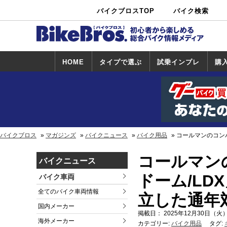
バイクブロスTOP
バイク検索
中古バイ
カタログ検
ショップ検
ク・新車検
索
索
索
HOME
タイプで選ぶ
試乗インプレ
購
スポーツ＆ネ
原付＆ミニバ
アメリカン＆
ビッグスクー
オフロード
試乗インプレ
ホンダ
ヤマハ
スズキ
カワサキ
ハーレー
BMW
トライアンフ
ドゥカティ
購
ホ
ヤ
ス
カ
イキッド
イク
クルーザー
ター
一覧
一
バイクブロス
マガジンズ
バイクニュース
バイク用品
コールマンのコン
コールマン
バイクニュース
ドーム/LD
バイク車両
全てのバイク車両情報
立した通年
国内メーカー
掲載日： 2025年12月30日（火）
海外メーカー
カテゴリー:
バイク用品
タグ: