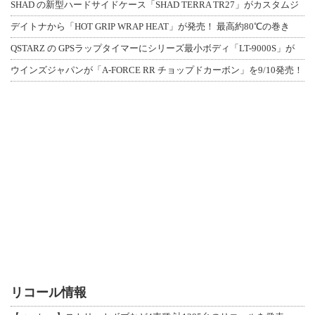
SHAD の新型ハードサイドケース「SHAD TERRA TR27」がカスタムジ
デイトナから「HOT GRIP WRAP HEAT」が発売！ 最高約80℃の巻き
QSTARZ の GPSラップタイマーにシリーズ最小ボディ「LT-9000S」が
ウインズジャパンが「A-FORCE RR チョップドカーボン」を9/10発売！
リコール情報