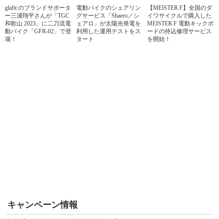
glafit のブランドサポータ
電動バイクのシェアリン
【MEISTER.F】全国のダ
ー三浦翔平さんが「TGC
グサービス「Shaero／シ
イワサイクルで購入した
和歌山 2023」に二刀流電
ェアロ」が太陽光発電を
MEISTER.F 電動キックボ
動バイク「GFR-02」で登
利用した運用テストをス
ードの持込修理サービス
場！
タート
を開始！
キャンペーン情報