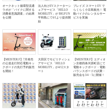
オークネット循環型流通
法人向けEVスクーターシ
ブレイズ スマートEV で
ラボが「バイクに関する
ェアサービス「HELLO
らくらく小豆島観光！ 電
消費者意識調査」の結果
MOBILITY」が BIGFUN
動バイクのレンタルサー
を公開
平和島にて6/1より提供開
ビスを実施
始
【MEISTER.F】7月発売
大田区でモビリティシェ
【MEISTER.F】エディオ
の公道走行対応電動キッ
アサービス「HELLO
ン京都四条河原町店にて
クボードの先行予約販売
MOBILITY」が4/12スタ
電動キックボード・電動
を開始！
ート
バランスボードの試乗・
販売会を3/4・5に開催！