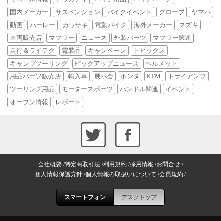
国内メーカー
サスペンション
バイクイベント
グローブ
ヤマハ
動画
ハーレー
カワサキ
電動バイク
海外メーカー
スズキ
車両販売店
マフラー
ニュース
外装パーツ
マフラー関連
走行＆ライテク
電装品
キャンペーン
トピックス
キャンプツーリング
ピックアップニュース
ヘルメット
用品パーツ販売店
輸入車
展示会
ホンダ
KTM
トライアンフ
ツーリング用品
モータースポーツ
ハンドル関連
イベント
オープン情報
レポート
会社概要
特定商取引法
利用規約
採用情報
お問合せ
個人情報保護方針
個人情報の取扱いについて
会員規約
スマートフォン
デスクトップ