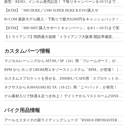
新型「RESO」インカム発売記念！ 下取りキャンペーンを10/15まで延長して開
【KTM】「990 DUKE／1390 SUPER DUKE R EVO 購入サ
B+COM 最新モデル購入・下取りで最大9,000円をキャッシュバック！「B+F
【KTM】「890 SMT 購入サポートキャンペーン」を8/1～10/31まで実
【トライアンフ】関西最大規模「トライアンフ大阪東 開設準備室」がオープン！ 限定
カスタムパーツ情報
マジカルレーシングから MT-09／SP（24）用「フレームガード」が登場！
RPM から ホンダ GROM用エキゾーストシステム「RPM」が登場！（動画あり
カスタムスプロケットを見せる、Z900RS／CAFE用「スプロケットカバーフルキ
ネクサスから KAWASAKI H2 SX（18-22）用「ニーパッド」が発売！
ゲル素材入りで快適＆足つき向上！ デイトナから Vストローム250SX用「快適ロ
バイク用品情報
アールエスタイチの新ライディングシューズ「RSS016 DRYMASTER スト