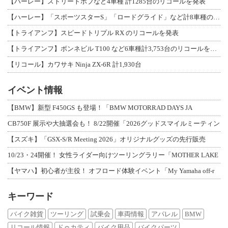
【ハーレー】ストリートボブなど4車種 計1285台のリコールを発表
【ハーレー】「スポーツスターS」「ロードグライド」など計8車種のリコールを発表
【トライアンフ】スピードトリプル RX のリコールを発表
【トライアンフ】ボンネビル T100 など6車種計3,753台のリコールを発表
【リコール】カワサキ Ninja ZX-6R 計1,930台
イベント情報
【BMW】新型 F450GS も登場！「BMW MOTORRAD DAYS JA
CB750F 展示や大抽選会も！ 8/22開催「2026グッドスマイルミーティン
【スズキ】「GSX-S/R Meeting 2026」オリジナルグッズの先行販売
10/23・24開催！ 女性ライダー向けツーリングラリー「MOTHER LAKE
【ヤマハ】初心者が主役！ オフロード体験イベント「My Yamaha off-r
キーワード
バイク雑貨
ツーリング
試乗会
車両情報
アパレル
BMW
リコール情報
ドゥカティ
バイク用品
バイクパーツ