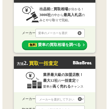
出品前
買取相場
に
が分かる！
3000社
最高入札店
の中から
の
みとやり取りで完結。
メーカー
愛車のメーカーを選択
愛車の買取相場を調べる
無料
2.
買取一括査定
方法
業界最大級の加盟店数！
最大12社
一括査定
の
で
高く売れる
愛車が
チャンス
メーカー