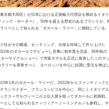
東京都大田区）が日本における正規輸入代理店を務めるイタリ
ファンティック・モーター）。50年を超える歴史のあるブランドが、昨
ラリーとして知られる「ダカール・ラリー」に挑戦している。
ク社がその構成、セッティング、仕様を吟味して作り上げた
」だ。2022年のダカールでデビューし見事に初年度を完走、同年秋の
モーターサイクルショー）で市販モデルを正式に発表したこのマ
界のラリーを席巻すべく、ヨーロッパを中心に好調に受注を伸ば
23年1月のダカール・ラリーだ。2022年からファンティック
テランライダー、フランコ＝ピコを中心に、同じくイタリア人
ックス＝サルヴィーニが上位入賞を狙ってダカールに初挑戦。
ーとしても知られるティツィアーノ＝インテルノも参戦し、チ