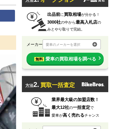
方法
出品前
買取相場
に
が分かる！
3000社
最高入札店
の中から
の
みとやり取りで完結。
メーカー
愛車のメーカーを選択
愛車の買取相場を調べる
無料
2.
買取一括査定
方法
業界最大級の加盟店数！
最大12社
一括査定
の
で
高く売れる
愛車が
チャンス