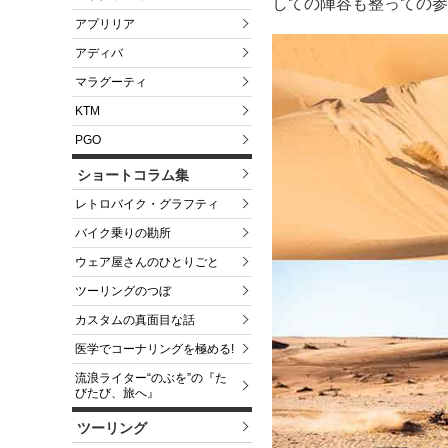
しての陣容も整っての参
アプリリア
アディバ
マラグーティ
KTM
PGO
ショートコラム集
レトロバイク・グラフティ
バイク乗りの勘所
ウェア屋さんのひとりごと
ツーリングのつぼ
カスタムの真面目な話
医学でコーナリングを極める!
流浪ライター“のぶを”の『た
びたび、旅へ』
ツーリング