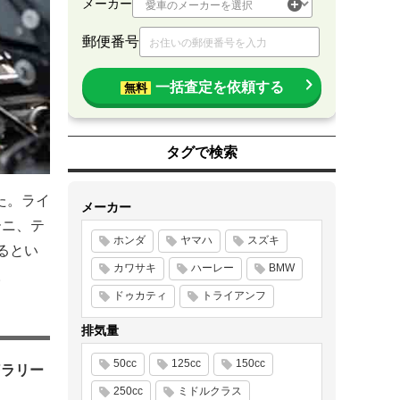
メーカー
郵便番号
一括査定を依頼する
無料
タグで検索
した。ライ
メーカー
ーニ、テ
ホンダ
ヤマハ
スズキ
るとい
カワサキ
ハーレー
BMW
。
ドゥカティ
トライアンフ
排気量
50cc
125cc
150cc
Fラリー
250cc
ミドルクラス