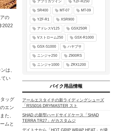
アフリカツイン
YZF-R250
SR400
MT-07
MT-09
アの
YZF-R1
XSR900
2022
アドレスV125
GSX250R
Vストローム250
GSX-R1000
GSX-S1000
ハヤブサ
ニンジャ250
Z900RS
ニンジャ1000
ZRX1200
シンは、
してい
バイク用品情報
とタッグ
アールエスタイチの新ライディングシューズ
「RSS016 DRYMASTER スト
のエン
SHAD の新型ハードサイドケース「SHAD
また、
TERRA TR27」がカスタムジ
ームと
デイトナから「HOT GRIP WRAP HEAT」が発