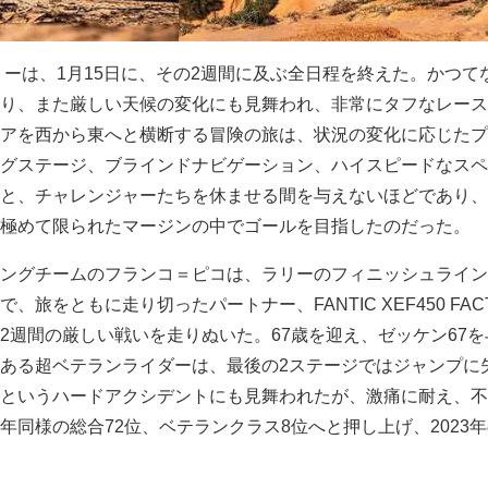
ラリーは、1月15日に、その2週間に及ぶ全日程を終えた。かつて
り、また厳しい天候の変化にも見舞われ、非常にタフなレース
アを西から東へと横断する冒険の旅は、状況の変化に応じたプ
グステージ、ブラインドナビゲーション、ハイスピードなスペ
と、チャレンジャーたちを休ませる間を与えないほどであり、
極めて限られたマージンの中でゴールを目指したのだった。
ングチームのフランコ＝ピコは、ラリーのフィニッシュライン
旅をともに走り切ったパートナー、FANTIC XEF450 FAC
2週間の厳しい戦いを走りぬいた。67歳を迎え、ゼッケン67を
ある超ベテランライダーは、最後の2ステージではジャンプに
というハードアクシデントにも見舞われたが、激痛に耐え、不
年同様の総合72位、ベテランクラス8位へと押し上げ、2023