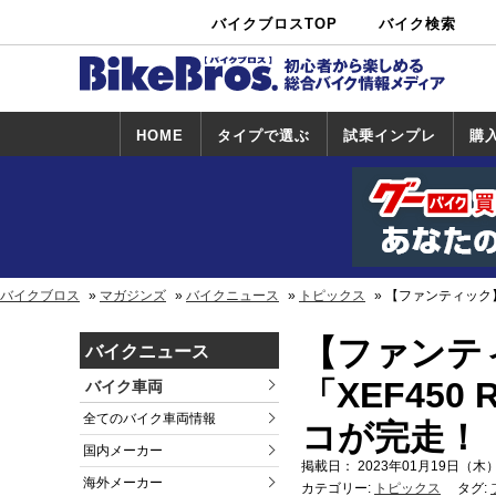
バイクブロスTOP
バイク検索
中古バイ
カタログ検
ショップ検
ク・新車検
索
索
索
HOME
タイプで選ぶ
試乗インプレ
購
スポーツ＆ネ
原付＆ミニバ
アメリカン＆
ビッグスクー
オフロード
試乗インプレ
ホンダ
ヤマハ
スズキ
カワサキ
ハーレー
BMW
トライアンフ
ドゥカティ
購
ホ
ヤ
ス
カ
イキッド
イク
クルーザー
ター
一覧
一
バイクブロス
マガジンズ
バイクニュース
トピックス
【ファンティック】
【ファンテ
バイクニュース
「XEF450
バイク車両
全てのバイク車両情報
コが完走！
国内メーカー
掲載日： 2023年01月19日（木）
海外メーカー
カテゴリー:
トピックス
タグ: