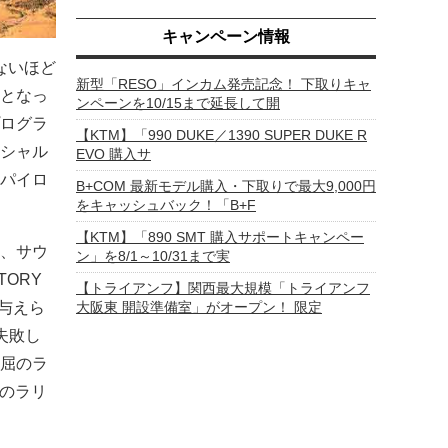
キャンペーン情報
ないほど
新型「RESO」インカム発売記念！ 下取りキャ
となっ
ンペーンを10/15まで延長して開
ログラ
【KTM】「990 DUKE／1390 SUPER DUKE R
シャル
EVO 購入サ
パイロ
B+COM 最新モデル購入・下取りで最大9,000円
をキャッシュバック！「B+F
【KTM】「890 SMT 購入サポートキャンペー
、サウ
ン」を8/1～10/31まで実
TORY
【トライアンフ】関西最大規模「トライアンフ
大阪東 開設準備室」がオープン！ 限定
与えら
失敗し
屈のラ
年のラリ