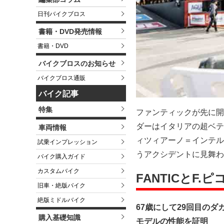
日刊バイクブロス
書籍・DVD発売情報
書籍・DVD
バイクブロスのお知らせ
バイクブロス通販
バイク記事
特集
ファンティックが先に開催
ダーはイタリアの超ベテ
車両情報
ィツィアーノ＝インテル
試乗インプレッション
うアクシデントに見舞わ
バイク購入ガイド
カスタムバイク
FANTICとF.
旧車・絶版バイク
絶版ミドルバイク
67歳にして29回目のダ
購入基礎知識
モデルの性能を証明