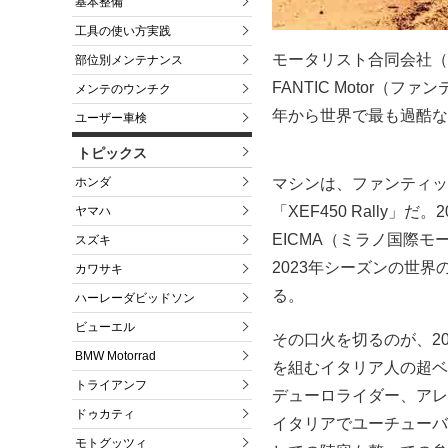
基本整備
工具の使い方実践
モータリスト合同会社（
部位別メンテナンス
FANTIC Motor（
メンテのウンチク
年から世界で最も過酷な
ユーザー車検
トピックス
マシンは、ファンティッ
ホンダ
「XEF450 Rally
ヤマハ
EICMA（ミラノ国際
スズキ
2023年シーズンの世
カワサキ
る。
ハーレーダビッドソン
ビューエル
その口火を切るのが、20
BMW Motorrad
を組むイタリア人の超ベ
トライアンフ
デューロライダー、アレ
ドゥカティ
イタリアでユーチューバ
モトグッツィ