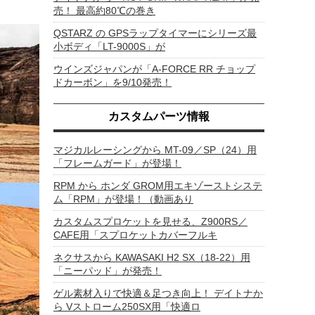
売！ 最高約80℃の巻き
QSTARZ の GPSラップタイマーにシリーズ最
小ボディ「LT-9000S」が
ウインズジャパンが「A-FORCE RR チョップ
ドカーボン」を9/10発売！
カスタムパーツ情報
マジカルレーシングから MT-09／SP（24）用
「フレームガード」が登場！
RPM から ホンダ GROM用エキゾーストシステ
ム「RPM」が登場！（動画あり
カスタムスプロケットを見せる、Z900RS／
CAFE用「スプロケットカバーフルキ
ネクサスから KAWASAKI H2 SX（18-22）用
「ニーパッド」が発売！
ゲル素材入りで快適＆足つき向上！ デイトナか
ら Vストローム250SX用「快適ロ