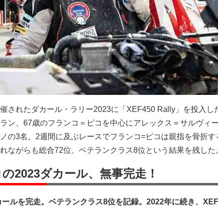
されたダカール・ラリー2023に「XEF450 Rally」を投入
ラン、67歳のフランコ＝ピコを中心にアレックス＝サルヴィ
ノの3名。2週間に及ぶレースでフランコ=ピコは親指を骨折す
れながらも総合72位、ベテランクラス8位という結果を残した
ピコの2023ダカール、無事完走！
カールを完走。ベテランクラス8位を記録。2022年に続き、XE