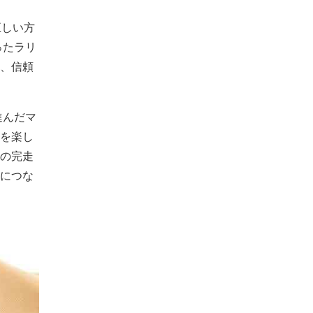
正しい方
ったラリ
、信頼
進んだマ
を楽し
の完走
につな