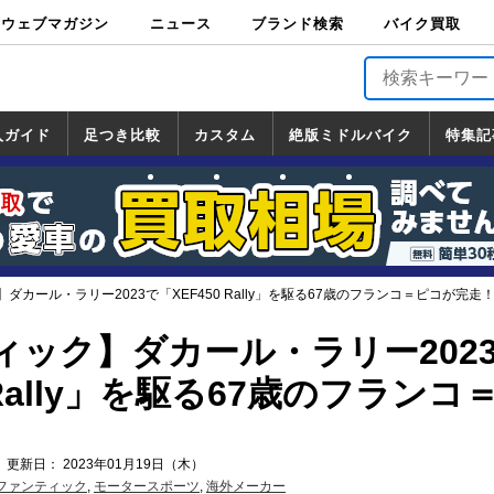
ウェブマガジン
ニュース
ブランド検索
バイク買取
バイクブロス・
原付＆ミニバイ
スポーツ＆ネイ
アメリカン＆ツ
ビッグスクータ
オフロード
バージンハーレ
バージンBMW
バージンドゥカ
バージントライ
ニュース
車両情報
イベント
キャンペ
トピック
バイク用
バイクパ
書籍・
サポート
お知らせ
ブランドを検
ブランドボイ
バイク買取
マガジンズ
ク
キッド
アラー
ー
ー
ティ
アンフ
TOP
ーン
ス
品
ーツ
DVD
索
ス
入ガイド
足つき比較
カスタム
絶版ミドルバイク
特集記
入ガイド
ンダ
マハ
ズキ
ワサキ
カスタム
ホンダ
ヤマハ
スズキ
カワサキ
道の駅調査隊
ツーリング情報局
日本の道50選
国道めぐり
林道ツーリング
絶版ミドルバイク
ホンダ
ヤマハ
スズキ
カワサキ
覧
一覧
一覧
ダカール・ラリー2023で「XEF450 Rally」を駆る67歳のフランコ＝ピコが完走
ィック】ダカール・ラリー202
 Rally」を駆る67歳のフランコ
 更新日： 2023年01月19日（木）
ファンティック
,
モータースポーツ
,
海外メーカー