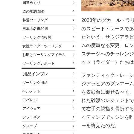
国道めぐり
道の駅調査隊
2023年のダカール・
林道ツーリング
のスピード・レースであ
日本の名道50選
たという。サウジアラビ
ツーリング情報局
ムの度重なる変更、ロン
女性ライダーツーリング
ステージへのチャレンジ
お助けツーリングアイテム
ット（ライダー）たちは
ツーリングレポート
用品インプレ
ファンティック・レーシ
ツーリング用品
ジアラビアのダンマームで、
ヘルメット
を表彰台に乗せるべく、
アパレル
れた砂漠のレジェンドで
て右手の親指を骨折する
アイウェア
イディングでマシンを昨
フットギア
ーを終えたのだ。
グローブ