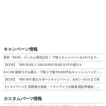
キャンペーン情報
新型「RESO」インカム発売記念！ 下取りキャンペーンを10/15まで延長して開
【KTM】「990 DUKE／1390 SUPER DUKE R EVO 購入サ
B+COM 最新モデル購入・下取りで最大9,000円をキャッシュバック！「B+F
【KTM】「890 SMT 購入サポートキャンペーン」を8/1～10/31まで実
【トライアンフ】関西最大規模「トライアンフ大阪東 開設準備室」がオープン！ 限定
カスタムパーツ情報