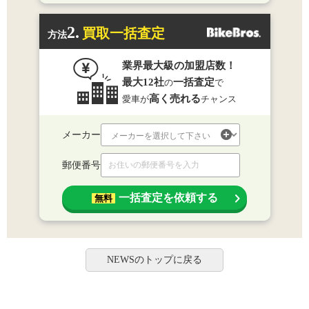
2.
買取一括査定
方法
業界最大級の加盟店数！
最大12社
一括査定
の
で
高く売れる
愛車が
チャンス
メーカー
郵便番号
一括査定を依頼する
無料
NEWSのトップに戻る