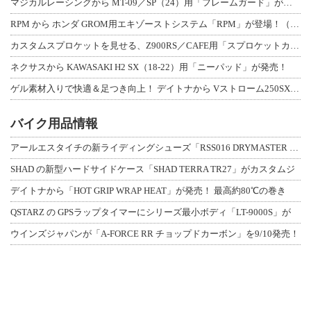
マジカルレーシングから MT-09／SP（24）用「フレームガード」が登場！
RPM から ホンダ GROM用エキゾーストシステム「RPM」が登場！（動画あり
カスタムスプロケットを見せる、Z900RS／CAFE用「スプロケットカバーフルキ
ネクサスから KAWASAKI H2 SX（18-22）用「ニーパッド」が発売！
ゲル素材入りで快適＆足つき向上！ デイトナから Vストローム250SX用「快適ロ
バイク用品情報
アールエスタイチの新ライディングシューズ「RSS016 DRYMASTER スト
SHAD の新型ハードサイドケース「SHAD TERRA TR27」がカスタムジ
デイトナから「HOT GRIP WRAP HEAT」が発売！ 最高約80℃の巻き
QSTARZ の GPSラップタイマーにシリーズ最小ボディ「LT-9000S」が
ウインズジャパンが「A-FORCE RR チョップドカーボン」を9/10発売！