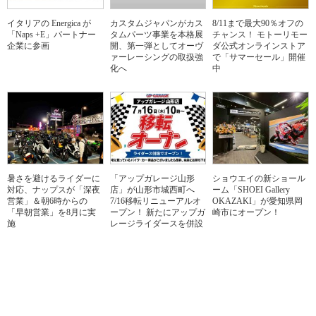
イタリアの Energica が
カスタムジャパンがカス
8/11まで最大90％オフの
「Naps +E」パートナー
タムパーツ事業を本格展
チャンス！ モトーリモー
企業に参画
開、第一弾としてオーヴ
ダ公式オンラインストア
ァーレーシングの取扱強
で「サマーセール」開催
化へ
中
暑さを避けるライダーに
「アップガレージ山形
ショウエイの新ショール
対応、ナップスが「深夜
店」が山形市城西町へ
ーム「SHOEI Gallery
営業」＆朝6時からの
7/16移転リニューアルオ
OKAZAKI」が愛知県岡
「早朝営業」を8月に実
ープン！ 新たにアップガ
崎市にオープン！
施
レージライダースを併設