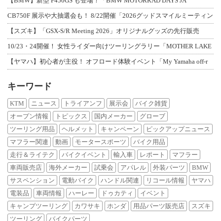
【BMW】新型 F450GS も登場！「BMW MOTORRAD DAYS JA
CB750F 展示や大抽選会も！ 8/22開催「2026グッドスマイルミーティン
【スズキ】「GSX-S/R Meeting 2026」オリジナルグッズの先行販売
10/23・24開催！ 女性ライダー向けツーリングラリー「MOTHER LAKE
【ヤマハ】初心者が主役！ オフロード体験イベント「My Yamaha off-r
キーワード
KTM
ニュース
トライアンフ
展示会
バイク雑貨
オープン情報
トピックス
国内メーカー
グローブ
ツーリング用品
ヘルメット
キャンペーン
ピックアップニュース
マフラー関連
動画
モータースポーツ
バイク用品
走行＆ライテク
バイクイベント
輸入車
レポート
マフラー
車両販売店
海外メーカー
試乗会
アパレル
外装パーツ
BMW
サスペンション
電動バイク
ハンドル関連
リコール情報
ヤマハ
電装品
車両情報
ハーレー
ドゥカティ
イベント
キャンプツーリング
カワサキ
ホンダ
用品パーツ販売店
スズキ
ツーリング
バイクパーツ