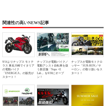
関連性の高いNEWS記事
9/14よりナップス モトテ
ナップスが電動バイク／
ナップスが電動モトクロ
ラス 東名川崎でイタリア
電動アシスト自転車を扱
ッサー「SUR-RON／サ
の電動バイク
う新店舗「Naps +E
ーロン」の取り扱いをス
「ENERGICA」の販売が
Lab.」を9/30にオープ
タート！
スタート！
ン！