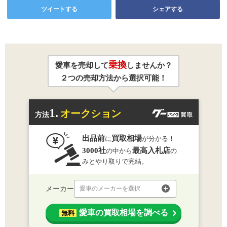
ツイートする
シェアする
乗換
愛車を売却して
しませんか？
２つの売却方法から選択可能！
1.
オークション
方法
出品前
買取相場
に
が分かる！
3000社
最高入札店
の中から
の
みとやり取りで完結。
メーカー
愛車のメーカーを選択
愛車の買取相場を調べる
無料