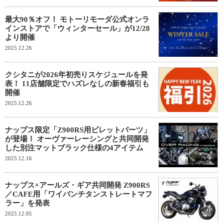
最大90％オフ！ モトーリモーダ公式オンラ
インストアで「ウィンターセール」が12/28
より開催
2025.12.26
クシタニが2026年初売りスケジュールを発
表！ 11店舗限定でハズレなしの新春福引も
開催
2025.12.26
ナップス限定「Z900RS用ビレットパーツ」
が登場！ オーヴァーレーシングと共同開発
した別注マットブラック仕様の4アイテム
2025.12.16
ナップス×アールズ・ギア共同開発 Z900RS
／CAFE用「ワイバンチタンストレートマフ
ラー」を発表
2025.12.05