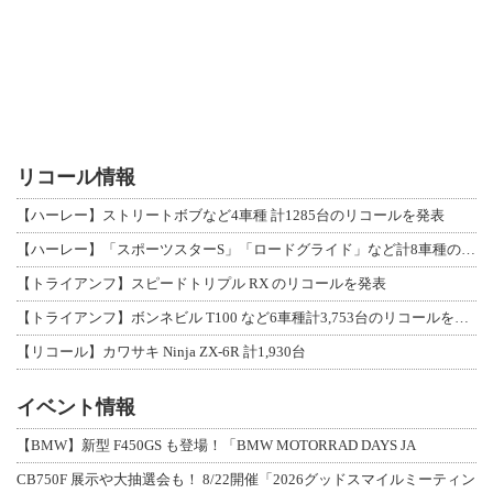
リコール情報
【ハーレー】ストリートボブなど4車種 計1285台のリコールを発表
【ハーレー】「スポーツスターS」「ロードグライド」など計8車種のリコールを発表
【トライアンフ】スピードトリプル RX のリコールを発表
【トライアンフ】ボンネビル T100 など6車種計3,753台のリコールを発表
【リコール】カワサキ Ninja ZX-6R 計1,930台
イベント情報
【BMW】新型 F450GS も登場！「BMW MOTORRAD DAYS JA
CB750F 展示や大抽選会も！ 8/22開催「2026グッドスマイルミーティン