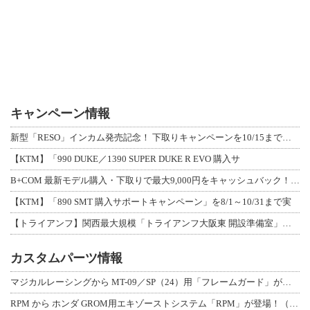
キャンペーン情報
新型「RESO」インカム発売記念！ 下取りキャンペーンを10/15まで延長して開
【KTM】「990 DUKE／1390 SUPER DUKE R EVO 購入サ
B+COM 最新モデル購入・下取りで最大9,000円をキャッシュバック！「B+F
【KTM】「890 SMT 購入サポートキャンペーン」を8/1～10/31まで実
【トライアンフ】関西最大規模「トライアンフ大阪東 開設準備室」がオープン！ 限定
カスタムパーツ情報
マジカルレーシングから MT-09／SP（24）用「フレームガード」が登場！
RPM から ホンダ GROM用エキゾーストシステム「RPM」が登場！（動画あり