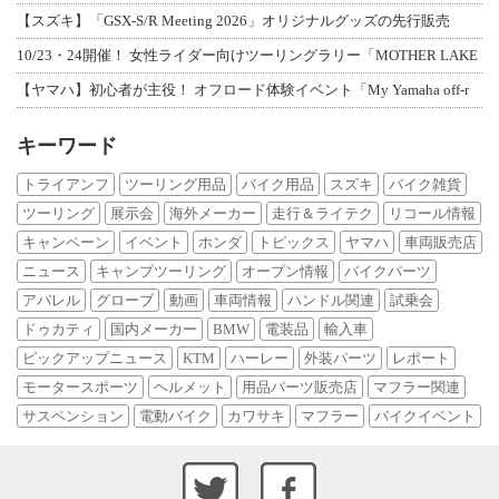
【スズキ】「GSX-S/R Meeting 2026」オリジナルグッズの先行販売
10/23・24開催！ 女性ライダー向けツーリングラリー「MOTHER LAKE
【ヤマハ】初心者が主役！ オフロード体験イベント「My Yamaha off-r
キーワード
トライアンフ
ツーリング用品
バイク用品
スズキ
バイク雑貨
ツーリング
展示会
海外メーカー
走行＆ライテク
リコール情報
キャンペーン
イベント
ホンダ
トピックス
ヤマハ
車両販売店
ニュース
キャンプツーリング
オープン情報
バイクパーツ
アパレル
グローブ
動画
車両情報
ハンドル関連
試乗会
ドゥカティ
国内メーカー
BMW
電装品
輸入車
ピックアップニュース
KTM
ハーレー
外装パーツ
レポート
モータースポーツ
ヘルメット
用品パーツ販売店
マフラー関連
サスペンション
電動バイク
カワサキ
マフラー
バイクイベント