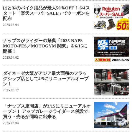
はとやのバイク用品が最大50％OFF！ 6/4ス
タート「楽天スーパーSALE」でクーポンを
配布
2025.06.04
ナップスがライダーの祭典「2025 NAPS
MOTO-FES／MOTOGYM 関東」を6/15に
開催！
2025.04.02
ダイネーゼ大阪がアジア最大面積のフラッ
グシップ店として4/5にリニューアルオープ
ン！
2025.03.17
「ナップス座間店」が3/15にリニューアルオ
ープン！ アップガレージライダース併設で
買う・売るが同時に出来る
2025.03.04