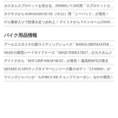
カスタムスプロケットを見せる、Z900RS／CAFE用「スプロケットカバーフルキ
ネクサスから KAWASAKI H2 SX（18-22）用「ニーパッド」が発売！
ゲル素材入りで快適＆足つき向上！ デイトナから Vストローム250SX用「快適ロ
バイク用品情報
アールエスタイチの新ライディングシューズ「RSS016 DRYMASTER スト
SHAD の新型ハードサイドケース「SHAD TERRA TR27」がカスタムジ
デイトナから「HOT GRIP WRAP HEAT」が発売！ 最高約80℃の巻き
QSTARZ の GPSラップタイマーにシリーズ最小ボディ「LT-9000S」が
ウインズジャパンが「A-FORCE RR チョップドカーボン」を9/10発売！