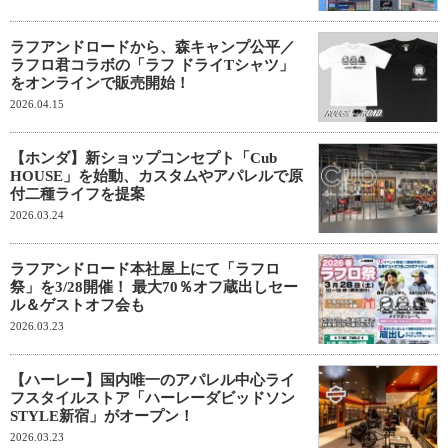
ラフアンドロードから、森キャンプ公平／
ラフロ君コラボの「ラフ ドライTシャツ」
をオンラインで販売開始！
2026.04.15
【ホンダ】新ショップコンセプト「Cub
HOUSE」を始動、カスタムやアパレルで原
付二種ライフを提案
2026.03.24
ラフアンドロード本社屋上にて「ラフロ
祭」を3/28開催！ 最大70％オフ蔵出しセー
ル＆ゲストオフ会も
2026.03.23
【ハーレー】国内唯一のアパレル中心ライ
フスタイルストア「ハーレーダビッドソン
STYLE新宿」がオープン！
2026.03.23