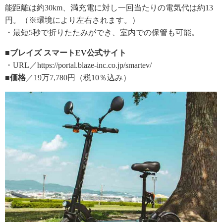
能距離は約30km、満充電に対し一回当たりの電気代は約13
円。（※環境により左右されます。）
・最短5秒で折りたたみができ、室内での保管も可能。
■ブレイズ スマートEV公式サイト
・URL／https://portal.blaze-inc.co.jp/smartev/
■価格
／19万7,780円（税10％込み）