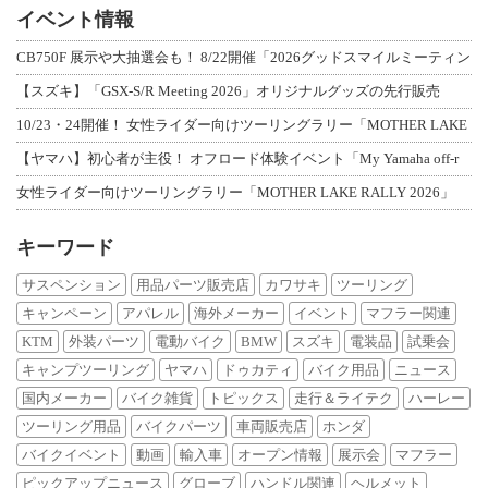
イベント情報
CB750F 展示や大抽選会も！ 8/22開催「2026グッドスマイルミーティン
【スズキ】「GSX-S/R Meeting 2026」オリジナルグッズの先行販売
10/23・24開催！ 女性ライダー向けツーリングラリー「MOTHER LAKE
【ヤマハ】初心者が主役！ オフロード体験イベント「My Yamaha off-r
女性ライダー向けツーリングラリー「MOTHER LAKE RALLY 2026」
キーワード
サスペンション
用品パーツ販売店
カワサキ
ツーリング
キャンペーン
アパレル
海外メーカー
イベント
マフラー関連
KTM
外装パーツ
電動バイク
BMW
スズキ
電装品
試乗会
キャンプツーリング
ヤマハ
ドゥカティ
バイク用品
ニュース
国内メーカー
バイク雑貨
トピックス
走行＆ライテク
ハーレー
ツーリング用品
バイクパーツ
車両販売店
ホンダ
バイクイベント
動画
輸入車
オープン情報
展示会
マフラー
ピックアップニュース
グローブ
ハンドル関連
ヘルメット