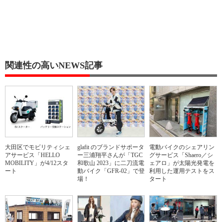
関連性の高いNEWS記事
大田区でモビリティシェ
glafit のブランドサポータ
電動バイクのシェアリン
アサービス「HELLO
ー三浦翔平さんが「TGC
グサービス「Shaero／シ
MOBILITY」が4/12スタ
和歌山 2023」に二刀流電
ェアロ」が太陽光発電を
ート
動バイク「GFR-02」で登
利用した運用テストをス
場！
タート