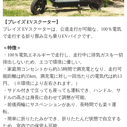
【ブレイズ EVスクーター】
ブレイズ EVスクーターは、公道走行が可能な、100％電気
で走行する折り畳み立ち乗りEVバイクです。
＜特徴＞
・100％電気エネルギーで走行し、走行中に排気ガスを一切
排出しないため、エコで環境に優しい。
・家庭用コンセントから約3.5時間で満充電となり、走行可
能距離は約35km、満充電に対し一回当たりの電気代は約13
円。（※環境により左右されます。）
・サドル付きで立っても座っても運転でき、ハンドル、サ
ドルの高さは身長に合わせて調整が可能。
・前後両輪にサスペンションがあり、長時間でも楽々運
転。
・簡単に折りたたみができ、折りたたんだ状態で自立する
ため、室内での保管も可能。