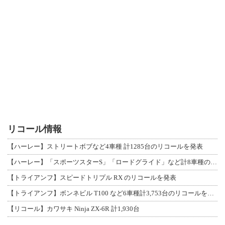
リコール情報
【ハーレー】ストリートボブなど4車種 計1285台のリコールを発表
【ハーレー】「スポーツスターS」「ロードグライド」など計8車種のリコールを発表
【トライアンフ】スピードトリプル RX のリコールを発表
【トライアンフ】ボンネビル T100 など6車種計3,753台のリコールを発表
【リコール】カワサキ Ninja ZX-6R 計1,930台