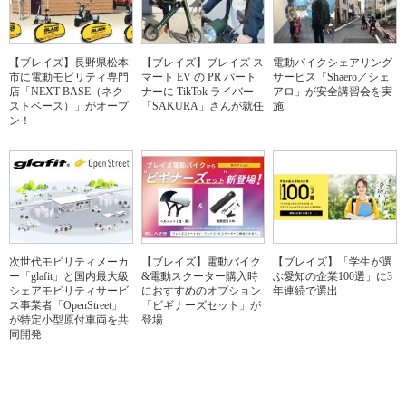
【ブレイズ】長野県松本
【ブレイズ】ブレイズ ス
電動バイクシェアリング
市に電動モビリティ専門
マート EV の PR パート
サービス「Shaero／シェ
店「NEXT BASE（ネク
ナーに TikTok ライバー
アロ」が安全講習会を実
ストベース）」がオープ
「SAKURA」さんが就任
施
ン！
次世代モビリティメーカ
【ブレイズ】電動バイク
【ブレイズ】「学生が選
ー「glafit」と国内最大級
&電動スクーター購入時
ぶ愛知の企業100選」に3
シェアモビリティサービ
におすすめのオプション
年連続で選出
ス事業者「OpenStreet」
「ビギナーズセット」が
が特定小型原付車両を共
登場
同開発