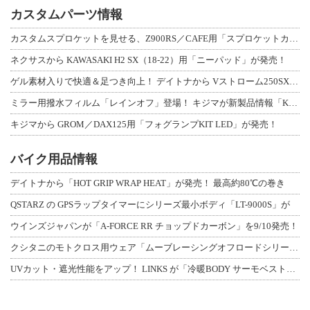
カスタムパーツ情報
カスタムスプロケットを見せる、Z900RS／CAFE用「スプロケットカバーフルキ
ネクサスから KAWASAKI H2 SX（18-22）用「ニーパッド」が発売！
ゲル素材入りで快適＆足つき向上！ デイトナから Vストローム250SX用「快適ロ
ミラー用撥水フィルム「レインオフ」登場！ キジマが新製品情報「KIJIMA NE
キジマから GROM／DAX125用「フォグランプKIT LED」が発売！
バイク用品情報
デイトナから「HOT GRIP WRAP HEAT」が発売！ 最高約80℃の巻き
QSTARZ の GPSラップタイマーにシリーズ最小ボディ「LT-9000S」が
ウインズジャパンが「A-FORCE RR チョップドカーボン」を9/10発売！
クシタニのモトクロス用ウェア「ムーブレーシングオフロードシリーズ」3アイテムが登
UVカット・遮光性能をアップ！ LINKS が「冷暖BODY サーモベスト」改良