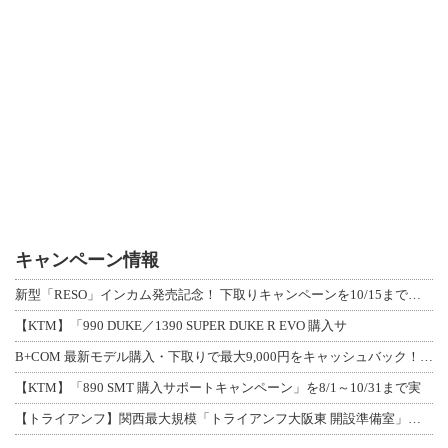
キャンペーン情報
新型「RESO」インカム発売記念！ 下取りキャンペーンを10/15まで延長して開
【KTM】「990 DUKE／1390 SUPER DUKE R EVO 購入サ
B+COM 最新モデル購入・下取りで最大9,000円をキャッシュバック！「B+F
【KTM】「890 SMT 購入サポートキャンペーン」を8/1～10/31まで実
【トライアンフ】関西最大規模「トライアンフ大阪東 開設準備室」がオープン！ 限定