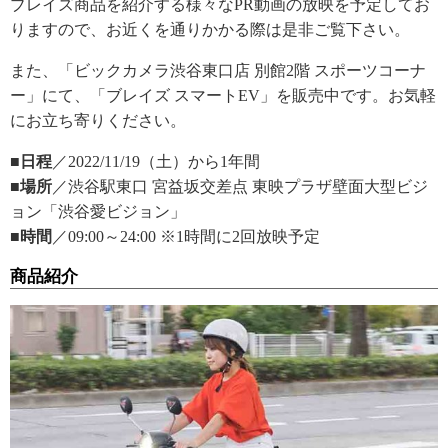
ブレイズ商品を紹介する様々なPR動画の放映を予定してお
りますので、お近くを通りかかる際は是非ご覧下さい。
また、「ビックカメラ渋谷東口店 別館2階 スポーツコーナ
ー」にて、「ブレイズ スマートEV」を販売中です。お気軽
にお立ち寄りください。
■日程
／2022/11/19（土）から1年間
■場所
／渋谷駅東口 宮益坂交差点 東映プラザ壁面大型ビジ
ョン「渋谷愛ビジョン」
■時間
／09:00～24:00 ※1時間に2回放映予定
商品紹介