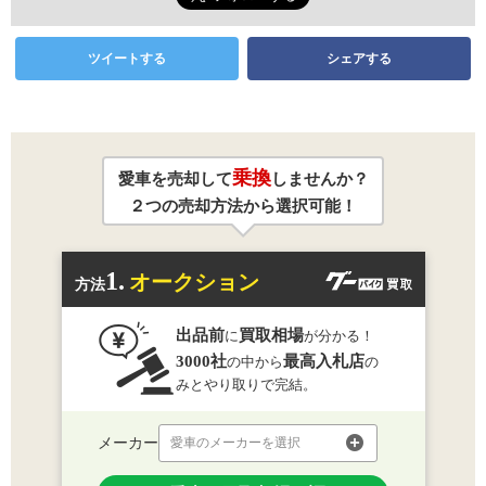
ツイートする
シェアする
乗換
愛車を売却して
しませんか？
２つの売却方法から選択可能！
1.
オークション
方法
出品前
買取相場
に
が分かる！
3000社
最高入札店
の中から
の
みとやり取りで完結。
メーカー
愛車のメーカーを選択