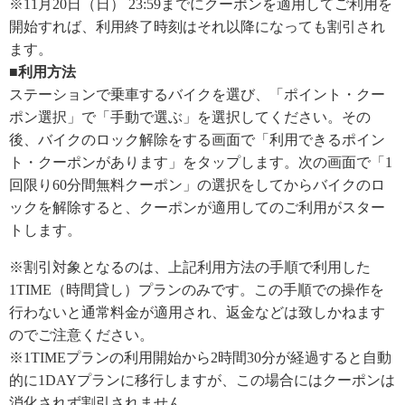
※11月20日（日） 23:59までにクーポンを適用してご利用を
開始すれば、利用終了時刻はそれ以降になっても割引され
ます。
■利用方法
ステーションで乗車するバイクを選び、「ポイント・クー
ポン選択」で「手動で選ぶ」を選択してください。その
後、バイクのロック解除をする画面で「利用できるポイン
ト・クーポンがあります」をタップします。次の画面で「1
回限り60分間無料クーポン」の選択をしてからバイクのロ
ックを解除すると、クーポンが適用してのご利用がスター
トします。
※割引対象となるのは、上記利用方法の手順で利用した
1TIME（時間貸し）プランのみです。この手順での操作を
行わないと通常料金が適用され、返金などは致しかねます
のでご注意ください。
※1TIMEプランの利用開始から2時間30分が経過すると自動
的に1DAYプランに移行しますが、この場合にはクーポンは
消化されず割引されません。