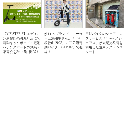
【MEISTER.F】エディオ
glafit のブランドサポータ
電動バイクのシェアリン
ン京都四条河原町店にて
ー三浦翔平さんが「TGC
グサービス「Shaero／シ
電動キックボード・電動
和歌山 2023」に二刀流電
ェアロ」が太陽光発電を
バランスボードの試乗・
動バイク「GFR-02」で登
利用した運用テストをス
販売会を3/4・5に開催！
場！
タート