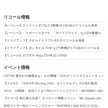
リコール情報
【ハーレー】ストリートボブなど4車種 計1285台のリコールを発表
【ハーレー】「スポーツスターS」「ロードグライド」など計8車種のリコールを発表
【トライアンフ】スピードトリプル RX のリコールを発表
【トライアンフ】ボンネビル T100 など6車種計3,753台のリコールを発表
【リコール】カワサキ Ninja ZX-6R 計1,930台
イベント情報
CB750F 展示や大抽選会も！ 8/22開催「2026グッドスマイルミーティン
【スズキ】「GSX-S/R Meeting 2026」オリジナルグッズの先行販売
10/23・24開催！ 女性ライダー向けツーリングラリー「MOTHER LAKE
【ヤマハ】初心者が主役！ オフロード体験イベント「My Yamaha off-r
女性ライダー向けツーリングラリー「MOTHER LAKE RALLY 2026」