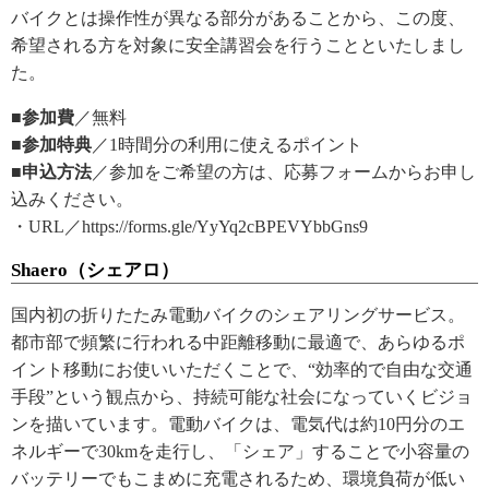
バイクとは操作性が異なる部分があることから、この度、
希望される方を対象に安全講習会を行うことといたしまし
た。
■参加費
／無料
■参加特典
／1時間分の利用に使えるポイント
■申込方法
／参加をご希望の方は、応募フォームからお申し
込みください。
・URL／https://forms.gle/YyYq2cBPEVYbbGns9
Shaero（シェアロ）
国内初の折りたたみ電動バイクのシェアリングサービス。
都市部で頻繁に行われる中距離移動に最適で、あらゆるポ
イント移動にお使いいただくことで、“効率的で自由な交通
手段”という観点から、持続可能な社会になっていくビジョ
ンを描いています。電動バイクは、電気代は約10円分のエ
ネルギーで30kmを走行し、「シェア」することで小容量の
バッテリーでもこまめに充電されるため、環境負荷が低い