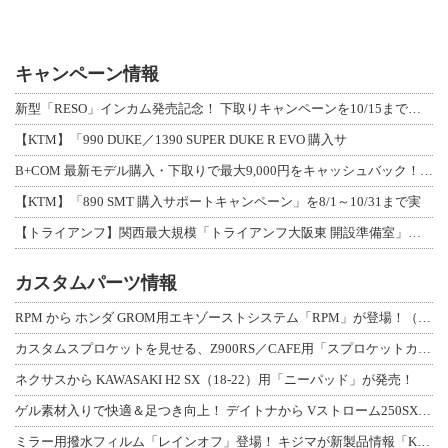
キャンペーン情報
新型「RESO」インカム発売記念！ 下取りキャンペーンを10/15まで延長して開
【KTM】「990 DUKE／1390 SUPER DUKE R EVO 購入サ
B+COM 最新モデル購入・下取りで最大9,000円をキャッシュバック！「B+F
【KTM】「890 SMT 購入サポートキャンペーン」を8/1～10/31まで実
【トライアンフ】関西最大規模「トライアンフ大阪東 開設準備室」がオープン！ 限定
カスタムパーツ情報
RPM から ホンダ GROM用エキゾーストシステム「RPM」が登場！（動画あり
カスタムスプロケットを見せる、Z900RS／CAFE用「スプロケットカバーフルキ
ネクサスから KAWASAKI H2 SX（18-22）用「ニーパッド」が発売！
ゲル素材入りで快適＆足つき向上！ デイトナから Vストローム250SX用「快適ロ
ミラー用撥水フィルム「レインオフ」登場！ キジマが新製品情報「KIJIMA NE