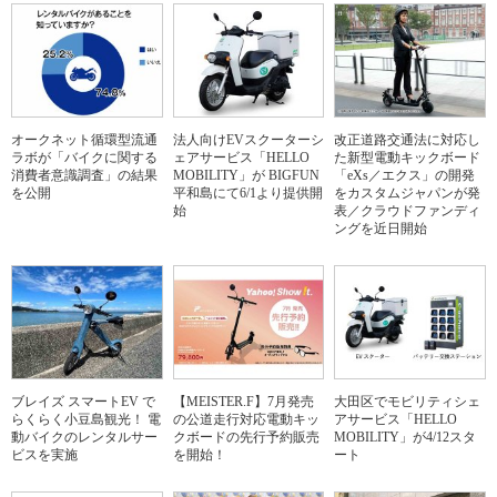
オークネット循環型流通
法人向けEVスクーターシ
改正道路交通法に対応し
ラボが「バイクに関する
ェアサービス「HELLO
た新型電動キックボード
消費者意識調査」の結果
MOBILITY」が BIGFUN
「eXs／エクス」の開発
を公開
平和島にて6/1より提供開
をカスタムジャパンが発
始
表／クラウドファンディ
ングを近日開始
ブレイズ スマートEV で
【MEISTER.F】7月発売
大田区でモビリティシェ
らくらく小豆島観光！ 電
の公道走行対応電動キッ
アサービス「HELLO
動バイクのレンタルサー
クボードの先行予約販売
MOBILITY」が4/12スタ
ビスを実施
を開始！
ート