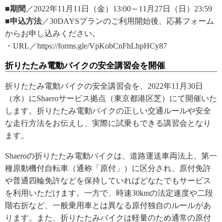
■期間
／2022年11月11日（金）13:00～11月27日（日）23:59
■申込方法
／30DAYSプランのご利用開始後、応募フォーム
からお申し込みください。
・URL／https://forms.gle/VpKobCnFhLhpHCy87
折りたたみ電動バイクの安全講習会を開催
折りたたみ電動バイクの安全講習会を、2022年11月30日
（水）にShaeroサービス拠点（東京都港区芝）にて開催いた
します。折りたたみ電動バイクの正しい交通ルールや安全
な走行方法をお伝えし、実際に試乗もできる講習会となり
ます。
Shaeroの折りたたみ電動バイクは、道路運送車両法上、第一
種原動機付自転車（通称「原付」）に区分され、原付免許
や普通四輪免許などを保持していればどなたでもサービス
を利用いただけます。一方で、時速30kmの法定速度や二段
階右折など、一般乗用車とは異なる原付独自のルールがあ
ります。また、折りたたみバイクは軽量のため通常の原付