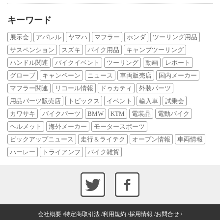
キーワード
展示会
アパレル
ヤマハ
マフラー
ホンダ
ツーリング用品
サスペンション
スズキ
バイク用品
キャンプツーリング
ハンドル関連
バイクイベント
ツーリング
動画
レポート
グローブ
キャンペーン
ニュース
車両販売店
国内メーカー
マフラー関連
リコール情報
ドゥカティ
外装パーツ
用品パーツ販売店
トピックス
イベント
輸入車
試乗会
カワサキ
バイクパーツ
BMW
KTM
電装品
電動バイク
ヘルメット
海外メーカー
モータースポーツ
ピックアップニュース
走行＆ライテク
オープン情報
車両情報
ハーレー
トライアンフ
バイク雑貨
会社概要
特定商取引法
利用規約
採用情報
お問合せ