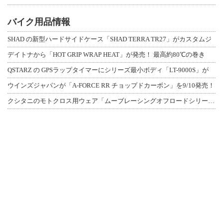
バイク用品情報
SHAD の新型ハードサイドケース「SHAD TERRA TR27」がカスタムジ
デイトナから「HOT GRIP WRAP HEAT」が発売！ 最高約80℃の巻き
QSTARZ の GPSラップタイマーにシリーズ最小ボディ「LT-9000S」が
ウインズジャパンが「A-FORCE RR チョップドカーボン」を9/10発売！
クシタニのモトクロス用ウェア「ムーブレーシングオフロードシリーズ」3アイテムが登