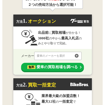
２つの売却方法から選択可能！
1.
オークション
方法
出品前
買取相場
に
が分かる！
3000社
最高入札店
の中から
の
みとやり取りで完結。
メーカー
愛車のメーカーを選択
愛車の買取相場を調べる
無料
2.
買取一括査定
方法
業界最大級の加盟店数！
最大12社
一括査定
の
で