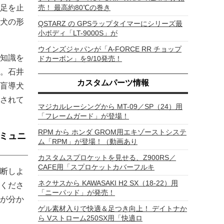
売！ 最高約80℃の巻き
足を止
犬の形
QSTARZ の GPSラップタイマーにシリーズ最
小ボディ「LT-9000S」が
ウインズジャパンが「A-FORCE RR チョップ
知識を
ドカーボン」を9/10発売！
。石井
カスタムパーツ情報
盲導犬
されて
マジカルレーシングから MT-09／SP（24）用
「フレームガード」が登場！
RPM から ホンダ GROM用エキゾーストシステ
ミュニ
ム「RPM」が登場！（動画あり
カスタムスプロケットを見せる、Z900RS／
CAFE用「スプロケットカバーフルキ
断しよ
ネクサスから KAWASAKI H2 SX（18-22）用
くださ
「ニーパッド」が発売！
が分か
ゲル素材入りで快適＆足つき向上！ デイトナか
ら Vストローム250SX用「快適ロ