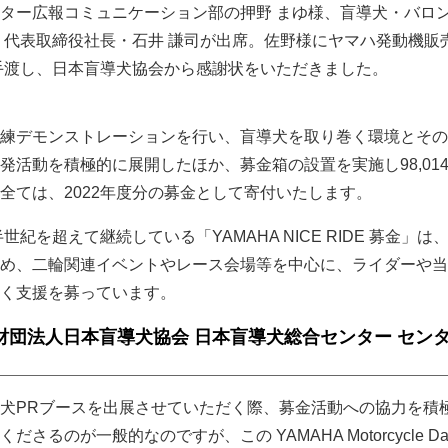
ター広報コミュニケーション部の押野 まゆ様、盲導犬・バロ
 代表取締役社長・石井 謙司が出席。佐野様にヤマハ発動機販
を手渡し、日本盲導犬協会から感謝状をいただきました。
練デモンストレーションを行い、盲導犬を取り巻く環境とその
発活動を積極的に展開したほか、募金箱の設置を実施し98,01
全ては、2022年度分の募金として寄付いたします。
世紀を超えて継続している「YAMAHA NICE RIDE 募金」は
め、二輪関連イベントやレース会場等を中心に、ライダーや当
く支援を募っています。
財団法人日本盲導犬協会 日本盲導犬総合センター セン
犬PRブースを出展させていただく際、募金活動への協力を積
るのが一般的なのですが、この YAMAHA Motorcycle Da