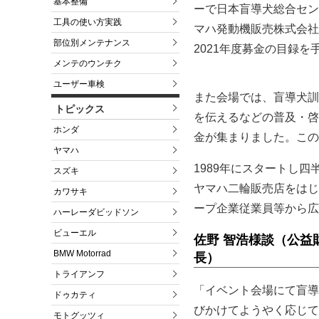
基本整備
ーで日本盲導犬総合セン
工具の使い方実践
マハ発動機販売株式会社
部位別メンテナンス
2021年度募金の目録
メンテのウンチク
ユーザー車検
また会場では、盲導犬訓
トピックス
を伝えるなどの普及・啓
ホンダ
金が集まりました。この
ヤマハ
1989年にスタートし四半
スズキ
ヤマハ二輪販売店をはじ
カワサキ
ープ企業従業員等から広
ハーレーダビッドソン
ビューエル
佐野 智浩様談（公益
BMW Motorrad
長）
トライアンフ
「イベント会場にて盲導
ドゥカティ
びかけてようやく応じてくださ
モトグッツィ