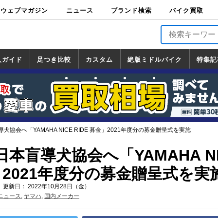
ウェブマガジン
ニュース
ブランド検索
バイク買取
バイクブロス・
原付＆ミニバイ
スポーツ＆ネイ
アメリカン＆ツ
ビッグスクータ
オフロード
バージンハーレ
バージンBMW
バージンドゥカ
バージントライ
ニュース
車両情報
イベント
キャンペ
トピック
バイク用
バイクパ
書籍・
サポート
お知らせ
ブランドを検
ブランドボイ
バイク買取
マガジンズ
ク
キッド
アラー
ー
ー
ティ
アンフ
TOP
ーン
ス
品
ーツ
DVD
索
ス
入ガイド
足つき比較
カスタム
絶版ミドルバイク
特集記
入ガイド
ンダ
マハ
ズキ
ワサキ
カスタム
ホンダ
ヤマハ
スズキ
カワサキ
道の駅調査隊
ツーリング情報局
日本の道50選
国道めぐり
林道ツーリング
絶版ミドルバイク
ホンダ
ヤマハ
スズキ
カワサキ
覧
一覧
一覧
協会へ「YAMAHA NICE RIDE 募金」2021年度分の募金贈呈式を実施
本盲導犬協会へ「YAMAHA NI
金」2021年度分の募金贈呈式を実
 更新日： 2022年10月28日（金）
ニュース
,
ヤマハ
,
国内メーカー