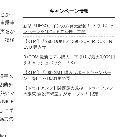
キャンペーン情報
とか
車乗車
新型「RESO」インカム発売記念！ 下取りキャ
声をか
ンペーンを10/15まで延長して開
、積極
【KTM】「990 DUKE／1390 SUPER DUKE R
EVO 購入サ
B+COM 最新モデル購入・下取りで最大9,000円
をキャッシュバック！「B+F
【KTM】「890 SMT 購入サポートキャンペー
0年以
ン」を8/1～10/31まで実
本活動を
【トライアンフ】関西最大規模「トライアンフ
熱いマ
大阪東 開設準備室」がオープン！ 限定
NICE
し上げ
ご協力の
に触れ、ご