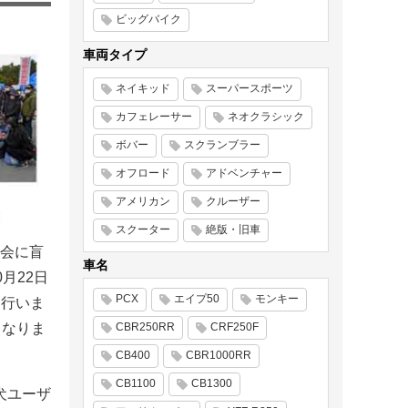
ビッグバイク
車両タイプ
ネイキッド
スーパースポーツ
カフェレーサー
ネオクラシック
ボバー
スクランブラー
オフロード
アドベンチャー
アメリカン
クルーザー
スクーター
絶版・旧車
会に盲
車名
0月22日
PCX
エイプ50
モンキー
式を行いま
CBR250RR
CRF250F
円となりま
CB400
CBR1000RR
CB1100
CB1300
犬ユーザ