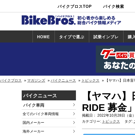
バイクブロスTOP
バイク検索
中古バイ
カタログ検
ショップ検
ク・新車検
索
索
索
HOME
タイプで選ぶ
試乗インプレ
購
スポーツ＆ネ
原付＆ミニバ
アメリカン＆
ビッグスクー
オフロード
試乗インプレ
ホンダ
ヤマハ
スズキ
カワサキ
ハーレー
BMW
トライアンフ
ドゥカティ
購
ホ
ヤ
ス
カ
イキッド
イク
クルーザー
ター
一覧
一
バイクブロス
マガジンズ
バイクニュース
トピックス
【ヤマハ】日本盲導犬
【ヤマハ】日
バイクニュース
RIDE 募
バイク車両
全てのバイク車両情報
掲載日： 2022年10月28日（金）
カテゴリー:
トピックス
タグ:
国内メーカー
海外メーカー