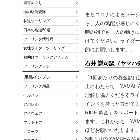
国道めぐり
道の駅調査隊
またコロナによるソーシ
林道ツーリング
ら、人の気配が感じにく
日本の名道50選
時の列でも、人の動きに
ツーリング情報局
けてください。ライダー
女性ライダーツーリング
的にお願いします。」
お助けツーリングアイテム
石井 謙司談（ヤマハ
ツーリングレポート
用品インプレ
「1回あたりの募金額は
上にわたって「YAMAH
ツーリング用品
理解し協力くださるライ
ヘルメット
インドを持った方が多く、
アパレル
RIDE 募金」をサポ
アイウェア
ます。これからも「YAM
フットギア
ほどお願いいたします。
グローブ
3年ぶりの YAMAHA M