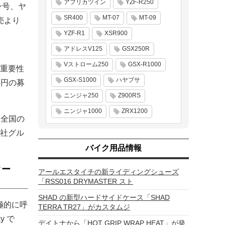
アフリカツイン
YZF-R250
ン号、ヤ
SR400
MT-07
MT-09
売より
YZF-R1
XSR900
アドレスV125
GSX250R
Vストローム250
GSX-R1000
重要性
GSX-S1000
ハヤブサ
4円の募
ニンジャ250
Z900RS
ニンジャ1000
ZRX1200
、全国の
社グル
バイク用品情報
ター
アールエスタイチの新ライディングシューズ
「RSS016 DRYMASTER スト
SHAD の新型ハードサイドケース「SHAD
極的に呼
TERRA TR27」がカスタムジ
y で
デイトナから「HOT GRIP WRAP HEAT」が発