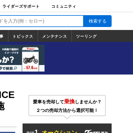
ライダーズサポート
コミュニティ
ライダーズサポート
バイク輸送
バイクガレージライ
バイク車両保険
ロードサービス
バイク試乗
コミュニティ
日記
ツーリング
カスタム
TOP
フ
TOP
事
トピックス
メンテナンス
ツーリング
トピックス
ホンダ
ヤマハ
スズキ
カワサキ
ハーレーダ
BMW
ドゥカティ
トライアン
メンテナンス
基本整備
部位別メンテ
工具の使い方
ツール100選
メンテのうん
一覧
ビッドソン
フ
一覧
ちく
CE
乗換
愛車を売却して
しませんか？
施
２つの売却方法から選択可能！
1.
オークション