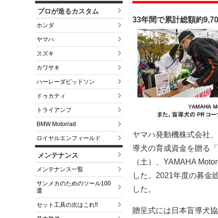
プロが造るカスタム
33年間で累計総額約9,7
ホンダ
ヤマハ
スズキ
カワサキ
ハーレーダビッドソン
ドゥカティ
トライアンフ
BMW Motorrad
ヤマハ発動機株式会社、
ロイヤルエンフィールド
導犬の育成資金を贈る「YA
メンテナンス
（土）、YAMAHA Mot
メンテナンス一覧
した。2021年度の募金総額
サンメカのためのツール100
した。
選
セット工具の次はこれ!!
贈呈式には日本盲導犬協