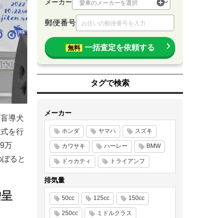
メーカー
郵便番号
一括査定を依頼する
無料
タグで検索
メーカー
日本盲導犬
呈式を行
ホンダ
ヤマハ
スズキ
9万
カワサキ
ハーレー
BMW
のぼると
ドゥカティ
トライアンフ
排気量
贈呈
50cc
125cc
150cc
250cc
ミドルクラス