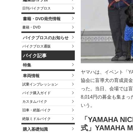
日刊バイクブロス
書籍・DVD発売情報
書籍・DVD
バイクブロスのお知らせ
バイクブロス通販
バイク記事
特集
ヤマハは、イベント「YAMA
車両情報
協会に盲導犬の育成資金を贈
試乗インプレッション
った。当日、会場では盲
バイク購入ガイド
8,014円の募金も集ま
カスタムバイク
いう。
旧車・絶版バイク
「YAMAHA NI
絶版ミドルバイク
式」YAMAHA Mo
購入基礎知識