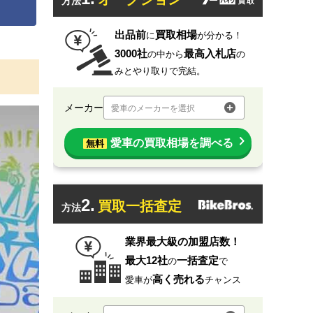
方法
出品前
買取相場
に
が分かる！
3000社
最高入札店
の中から
の
みとやり取りで完結。
メーカー
愛車のメーカーを選択
愛車の買取相場を調べる
無料
2.
買取一括査定
方法
業界最大級の加盟店数！
最大12社
一括査定
の
で
高く売れる
愛車が
チャンス