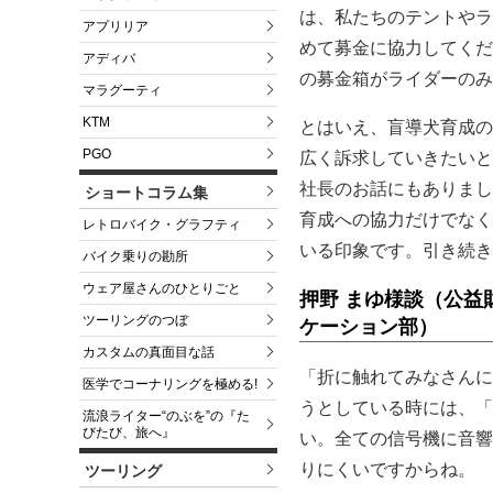
は、私たちのテントやラ
アプリリア
めて募金に協力してくだ
アディバ
の募金箱がライダーのみ
マラグーティ
KTM
とはいえ、盲導犬育成の
PGO
広く訴求していきたいと
社長のお話にもありまし
ショートコラム集
育成への協力だけでなく
レトロバイク・グラフティ
いる印象です。引き続き
バイク乗りの勘所
ウェア屋さんのひとりごと
押野 まゆ様談（公益
ツーリングのつぼ
ケーション部）
カスタムの真面目な話
「折に触れてみなさんに
医学でコーナリングを極める!
うとしている時には、「
流浪ライター“のぶを”の『た
びたび、旅へ』
い。全ての信号機に音響
りにくいですからね。
ツーリング