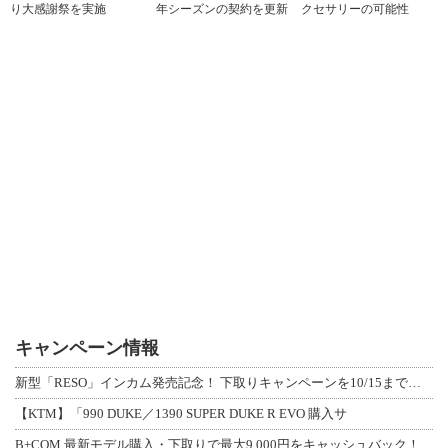
り大感謝祭を実施
年シーズンの契約を更新
クセサリーの可能性
キャンペーン情報
新型「RESO」インカム発売記念！ 下取りキャンペーンを10/15まで延長して開
【KTM】「990 DUKE／1390 SUPER DUKE R EVO 購入サ
B+COM 最新モデル購入・下取りで最大9,000円をキャッシュバック！「B+F