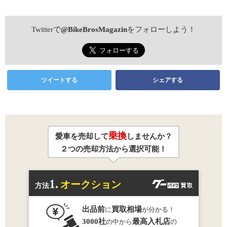
Twitterで
@BikeBrosMagazin
をフォローしよう！
ツイートする
シェアする
乗換
愛車を売却して
しませんか？
２つの売却方法から選択可能！
1.
オークション
方法
出品前
買取相場
に
が分かる！
3000社
最高入札店
の中から
の