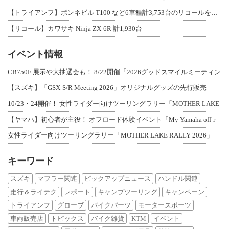
【トライアンフ】ボンネビル T100 など6車種計3,753台のリコールを発表
【リコール】カワサキ Ninja ZX-6R 計1,930台
イベント情報
CB750F 展示や大抽選会も！ 8/22開催「2026グッドスマイルミーティン
【スズキ】「GSX-S/R Meeting 2026」オリジナルグッズの先行販売
10/23・24開催！ 女性ライダー向けツーリングラリー「MOTHER LAKE
【ヤマハ】初心者が主役！ オフロード体験イベント「My Yamaha off-r
女性ライダー向けツーリングラリー「MOTHER LAKE RALLY 2026」
キーワード
スズキ
マフラー関連
ピックアップニュース
ハンドル関連
走行＆ライテク
レポート
キャンプツーリング
キャンペーン
トライアンフ
グローブ
バイクパーツ
モータースポーツ
車両販売店
トピックス
バイク雑貨
KTM
イベント