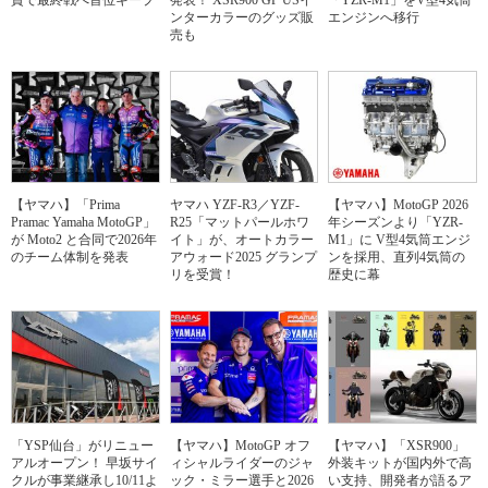
賞で最終戦へ首位キープ
発表！ XSR900 GP USイ
「YZR-M1」をV型4気筒
ンターカラーのグッズ販
エンジンへ移行
売も
【ヤマハ】「Prima
ヤマハ YZF-R3／YZF-
【ヤマハ】MotoGP 2026
Pramac Yamaha MotoGP」
R25「マットパールホワ
年シーズンより「YZR-
が Moto2 と合同で2026年
イト」が、オートカラー
M1」に V型4気筒エンジ
のチーム体制を発表
アウォード2025 グランプ
ンを採用、直列4気筒の
リを受賞！
歴史に幕
「YSP仙台」がリニュー
【ヤマハ】MotoGP オフ
【ヤマハ】「XSR900」
アルオープン！ 早坂サイ
ィシャルライダーのジャ
外装キットが国内外で高
クルが事業継承し10/11よ
ック・ミラー選手と2026
い支持、開発者が語るア