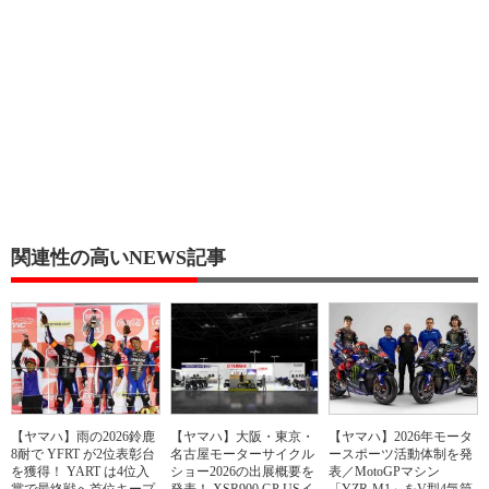
関連性の高いNEWS記事
【ヤマハ】雨の2026鈴鹿
【ヤマハ】大阪・東京・
【ヤマハ】2026年モータ
8耐で YFRT が2位表彰台
名古屋モーターサイクル
ースポーツ活動体制を発
を獲得！ YART は4位入
ショー2026の出展概要を
表／MotoGPマシン