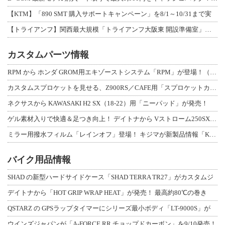
【KTM】「890 SMT 購入サポートキャンペーン」を8/1～10/31まで実
【トライアンフ】関西最大規模「トライアンフ大阪東 開設準備室」がオープン！ 限定
カスタムパーツ情報
RPM から ホンダ GROM用エキゾーストシステム「RPM」が登場！（動画あり
カスタムスプロケットを見せる、Z900RS／CAFE用「スプロケットカバーフルキ
ネクサスから KAWASAKI H2 SX（18-22）用「ニーパッド」が発売！
ゲル素材入りで快適＆足つき向上！ デイトナから Vストローム250SX用「快適ロ
ミラー用撥水フィルム「レインオフ」登場！ キジマが新製品情報「KIJIMA NE
バイク用品情報
SHAD の新型ハードサイドケース「SHAD TERRA TR27」がカスタムジ
デイトナから「HOT GRIP WRAP HEAT」が発売！ 最高約80℃の巻き
QSTARZ の GPSラップタイマーにシリーズ最小ボディ「LT-9000S」が
ウインズジャパンが「A-FORCE RR チョップドカーボン」を9/10発売！