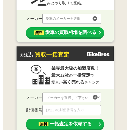
みとやり取りで完結。
メーカー
愛車のメーカーを選択
愛車の買取相場を調べる
無料
2.
買取一括査定
方法
業界最大級の加盟店数！
最大12社
一括査定
の
で
高く売れる
愛車が
チャンス
メーカー
郵便番号
一括査定を依頼する
無料