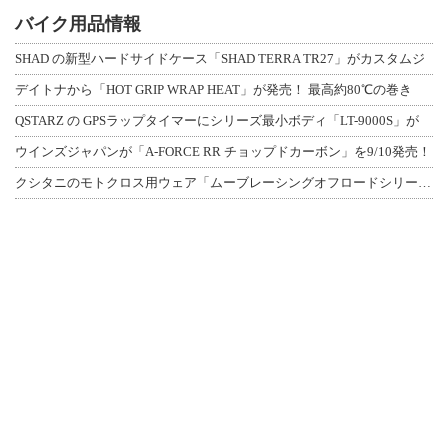
バイク用品情報
SHAD の新型ハードサイドケース「SHAD TERRA TR27」がカスタムジ
デイトナから「HOT GRIP WRAP HEAT」が発売！ 最高約80℃の巻き
QSTARZ の GPSラップタイマーにシリーズ最小ボディ「LT-9000S」が
ウインズジャパンが「A-FORCE RR チョップドカーボン」を9/10発売！
クシタニのモトクロス用ウェア「ムーブレーシングオフロードシリーズ」3アイテムが登