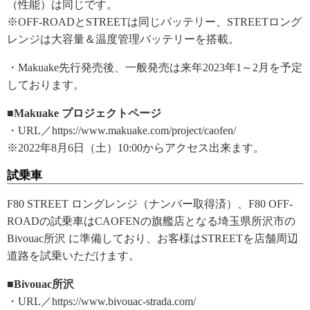
（性能）は同じです。
※OFF-ROADとSTREETは同じバッテリー、STREETロング
レンジは大容量＆温度管理バッテリーを搭載。
・Makuake先行発売後、一般発売は来年2023年1～2月を予定
しております。
■Makuake プロジェクトページ
・URL／https://www.makuake.com/project/caofen/
※2022年8月6日（土）10:00からアクセス出来ます。
試乗車
F80 STREET ロングレンジ（ナンバー取得済）、F80 OFF-
ROADの試乗車はCAOFENの旗艦店となる埼玉県所沢市の
Bivouac所沢 に準備しており、お客様はSTREETを店舗周辺
道路を試乗いただけます。
■Bivouac所沢
・URL／https://www.bivouac-strada.com/