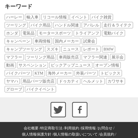
キーワード
ハーレー
輸入車
リコール情報
イベント
バイク雑貨
ツーリング
バイク用品
ハンドル関連
アパレル
走行＆ライテク
ホンダ
電装品
モータースポーツ
トライアンフ
電動バイク
キャンペーン
車両情報
国内メーカー
試乗会
キャンプツーリング
スズキ
ニュース
レポート
BMW
マフラー
ツーリング用品
車両販売店
マフラー関連
展示会
動画
サスペンション
ピックアップニュース
オープン情報
バイクパーツ
KTM
海外メーカー
外装パーツ
トピックス
ヤマハ
用品パーツ販売店
ドゥカティ
ヘルメット
カワサキ
グローブ
バイクイベント
会社概要
特定商取引法
利用規約
採用情報
お問合せ
個人情報保護方針
個人情報の取扱いについて
会員規約