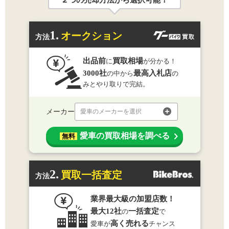
２つの売却方法から選択可能！
1.
オークション
方法
出品前
買取相場
に
が分かる！
3000社
最高入札店
の中から
の
みとやり取りで完結。
メーカー
愛車のメーカーを選択
愛車の買取相場を調べる
無料
2.
買取一括査定
方法
業界最大級の加盟店数！
最大12社
一括査定
の
で
高く売れる
愛車が
チャンス