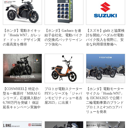
【ホンダ】電動ネイキッ
【ホンダ】Gachaco を連
【スズキ】glafit と協業検
ド「Honda WN7」がレッ
結子会社化、電動バイク
討を開始／ペダル付電動
ド・ドット・デザイン賞
の交換式バッテリーイン
バイク投入を視野に、安
の最高賞を獲得
フラ強化へ
全な利用環境整備へ
【COSWHEEL】特定小
プロトが電動スクーター
【ホンダ】電動モーター
型＆一般原付「MIRAI G
PEVシリーズを「ジャパ
サイクル「Honda WN7」
シリーズ」応援購入額が
ンモビリティショー名古
を EICMA2025 で公開！
6,700万円を突破！ 保証
屋2025」に出展！
二輪電動事業のブランド
延長キャンペーン実施中
プロミスと4つのコアバ
リューを発表