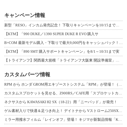
キャンペーン情報
新型「RESO」インカム発売記念！ 下取りキャンペーンを10/15まで延長して開
【KTM】「990 DUKE／1390 SUPER DUKE R EVO 購入サ
B+COM 最新モデル購入・下取りで最大9,000円をキャッシュバック！「B+F
【KTM】「890 SMT 購入サポートキャンペーン」を8/1～10/31まで実
【トライアンフ】関西最大規模「トライアンフ大阪東 開設準備室」がオープン！ 限定
カスタムパーツ情報
RPM から ホンダ GROM用エキゾーストシステム「RPM」が登場！（動画あり
カスタムスプロケットを見せる、Z900RS／CAFE用「スプロケットカバーフルキ
ネクサスから KAWASAKI H2 SX（18-22）用「ニーパッド」が発売！
ゲル素材入りで快適＆足つき向上！ デイトナから Vストローム250SX用「快適ロ
ミラー用撥水フィルム「レインオフ」登場！ キジマが新製品情報「KIJIMA NE