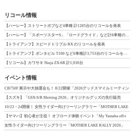
リコール情報
【ハーレー】ストリートボブなど4車種 計1285台のリコールを発表
【ハーレー】「スポーツスターS」「ロードグライド」など計8車種のリコールを発表
【トライアンフ】スピードトリプル RX のリコールを発表
【トライアンフ】ボンネビル T100 など6車種計3,753台のリコールを発表
【リコール】カワサキ Ninja ZX-6R 計1,930台
イベント情報
CB750F 展示や大抽選会も！ 8/22開催「2026グッドスマイルミーティン
【スズキ】「GSX-S/R Meeting 2026」オリジナルグッズの先行販売
10/23・24開催！ 女性ライダー向けツーリングラリー「MOTHER LAKE
【ヤマハ】初心者が主役！ オフロード体験イベント「My Yamaha off-r
女性ライダー向けツーリングラリー「MOTHER LAKE RALLY 2026」