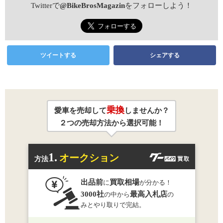
Twitterで
@BikeBrosMagazin
をフォローしよう！
ツイートする
シェアする
乗換
愛車を売却して
しませんか？
２つの売却方法から選択可能！
1.
オークション
方法
出品前
買取相場
に
が分かる！
3000社
最高入札店
の中から
の
みとやり取りで完結。