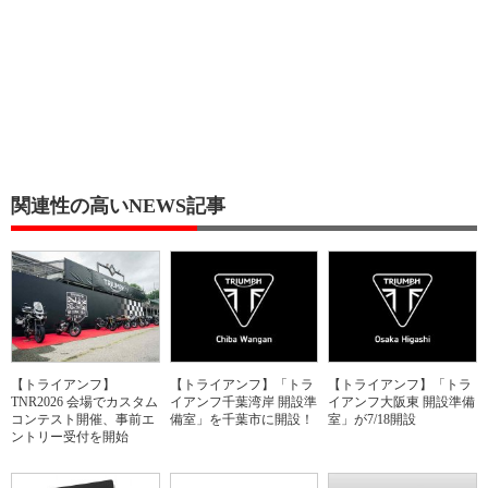
関連性の高いNEWS記事
【トライアンフ】
【トライアンフ】「トラ
【トライアンフ】「トラ
TNR2026 会場でカスタム
イアンフ千葉湾岸 開設準
イアンフ大阪東 開設準備
コンテスト開催、事前エ
備室」を千葉市に開設！
室」が7/18開設
ントリー受付を開始