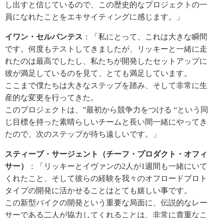
し出すと信じているので、この歴史的なプロジェクトの一
員になれたことをエキサイティングに感じます。」
イワン・セルバンテス
：「私にとって、これは大きな瞬間
です。何度もテストしてきましたが、リッキーと一緒に走
れたのは最高でしたし、私たちが開発したセットアップに
彼が満足しているのを見て、とても満足しています。
ここまで僕たちは大きなステップを踏み、そして非常に生
産的な変更を行ってきた。
このプロジェクトは、”最初から競争力をつける “という同
じ目標を持った素晴らしいチームと長い間一緒にやってき
たので、次のステップが待ち遠しいです。」
スティーブ・サージェント（チーフ・プロダクト・オフィ
サー）
：「リッキーとイヴァンの2人が1週間も一緒にいて
くれたこと、そして彼らの経験を我々のオフロードプロト
タイプの開発に活かせることはとても嬉しい事です。
この新型バイクの開発という重要な局面に、伝説的なレー
サーである二人が協力してくれることは、非常に貴重なこ