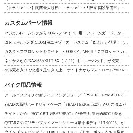
【トライアンフ】関西最大規模「トライアンフ大阪東 開設準備室」がオープン！ 限定
カスタムパーツ情報
マジカルレーシングから MT-09／SP（24）用「フレームガード」が登場！
RPM から ホンダ GROM用エキゾーストシステム「RPM」が登場！（動画あり
カスタムスプロケットを見せる、Z900RS／CAFE用「スプロケットカバーフルキ
ネクサスから KAWASAKI H2 SX（18-22）用「ニーパッド」が発売！
ゲル素材入りで快適＆足つき向上！ デイトナから Vストローム250SX用「快適ロ
バイク用品情報
アールエスタイチの新ライディングシューズ「RSS016 DRYMASTER スト
SHAD の新型ハードサイドケース「SHAD TERRA TR27」がカスタムジ
デイトナから「HOT GRIP WRAP HEAT」が発売！ 最高約80℃の巻き
QSTARZ の GPSラップタイマーにシリーズ最小ボディ「LT-9000S」が
ウインズジャパンが「A-FORCE RR チョップドカーボン」を9/10発売！