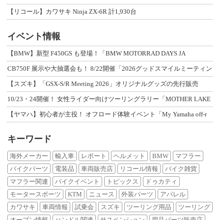
【リコール】カワサキ Ninja ZX-6R 計1,930台
イベント情報
【BMW】新型 F450GS も登場！「BMW MOTORRAD DAYS JA
CB750F 展示や大抽選会も！ 8/22開催「2026グッドスマイルミーティン
【スズキ】「GSX-S/R Meeting 2026」オリジナルグッズの先行販売
10/23・24開催！ 女性ライダー向けツーリングラリー「MOTHER LAKE
【ヤマハ】初心者が主役！ オフロード体験イベント「My Yamaha off-r
キーワード
海外メーカー
輸入車
レポート
ヘルメット
BMW
マフラー
バイクパーツ
電装品
車両販売店
リコール情報
バイク雑貨
マフラー関連
バイクイベント
トピックス
ドゥカティ
モータースポーツ
KTM
ニュース
外装パーツ
アパレル
カワサキ
車両情報
試乗会
スズキ
ツーリング用品
ツーリング
オープン情報
ハンドル関連
サスペンション
用品パーツ販売店