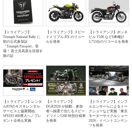
【トライアンフ】
【トライアンフ】スピー
【トライアンフ】ボンネ
Triumph National Rally に
ドトリプル RX のリコー
ビル T100 など6車種計
初の公式参加証
ルを発表
3,753台のリコールを発表
「Triumph Passport」登
場！ 富士見高原を目指す
旅の証
【トライアンフ】レンタ
【トライアンフ】
【トライアンフ】インフ
ル819のキズキレンタル
DGR2026 が始動、参加
ルエンサーらによるトー
サービスと協業開始、
者へ抽選で当たるスピー
クショーなど実施「東京
SPEED 400導入へ／プレ
ドツイン1200 特別仕様車
モーターサイクルショー
ゼント企画も実施
を発表
2026」イベントコンテン
ツを発表