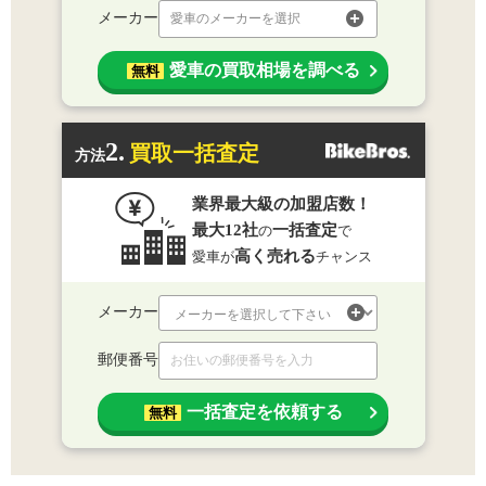
メーカー
愛車のメーカーを選択
愛車の買取相場を調べる
無料
2.
買取一括査定
方法
業界最大級の加盟店数！
最大12社
一括査定
の
で
高く売れる
愛車が
チャンス
メーカー
郵便番号
一括査定を依頼する
無料