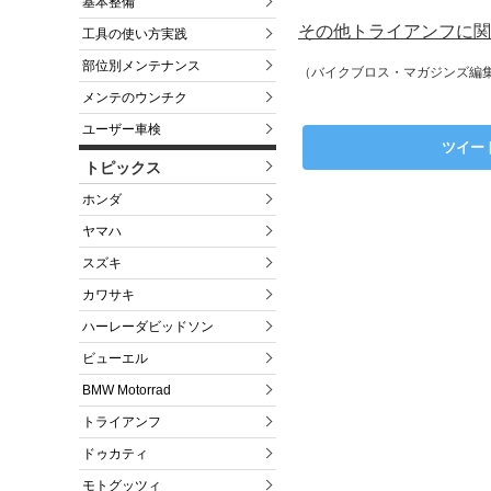
基本整備
その他トライアンフに関
工具の使い方実践
部位別メンテナンス
（バイクブロス・マガジンズ編
メンテのウンチク
ユーザー車検
ツイー
トピックス
ホンダ
ヤマハ
スズキ
カワサキ
ハーレーダビッドソン
ビューエル
BMW Motorrad
トライアンフ
ドゥカティ
モトグッツィ