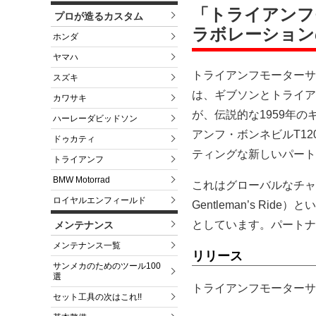
「トライアンフ
プロが造るカスタム
ラボレーション
ホンダ
ヤマハ
トライアンフモーターサ
スズキ
は、ギブソンとトライア
カワサキ
が、伝説的な1959年
ハーレーダビッドソン
アンフ・ボンネビルT1
ドゥカティ
ティングな新しいパート
トライアンフ
BMW Motorrad
これはグローバルなチャリテ
ロイヤルエンフィールド
Gentleman’s R
としています。パートナ
メンテナンス
メンテナンス一覧
リリース
サンメカのためのツール100
選
トライアンフモーターサ
セット工具の次はこれ!!