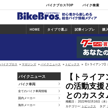
バイクブロスTOP
バイク検索
中古バイ
カタログ検
ショップ検
ク・新車検
索
索
索
HOME
タイプで選ぶ
試乗インプレ
購
スポーツ＆ネ
原付＆ミニバ
アメリカン＆
ビッグスクー
オフロード
試乗インプレ
ホンダ
ヤマハ
スズキ
カワサキ
ハーレー
BMW
トライアンフ
ドゥカティ
購
ホ
ヤ
ス
カ
イキッド
イク
クルーザー
ター
一覧
一
バイクブロス
マガジンズ
バイクニュース
トピックス
【トライアンフ】
【トライア
バイクニュース
の活動支援
バイク車両
全てのバイク車両情報
とのカスタ
国内メーカー
掲載日： 2022年02月16日（水）
海外メーカー
カテゴリー:
トピックス
タグ: