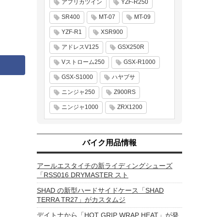
アフリカツイン
YZF-R250
SR400
MT-07
MT-09
YZF-R1
XSR900
アドレスV125
GSX250R
Vストローム250
GSX-R1000
GSX-S1000
ハヤブサ
ニンジャ250
Z900RS
ニンジャ1000
ZRX1200
バイク用品情報
アールエスタイチの新ライディングシューズ
「RSS016 DRYMASTER スト
SHAD の新型ハードサイドケース「SHAD
TERRA TR27」がカスタムジ
デイトナから「HOT GRIP WRAP HEAT」が発