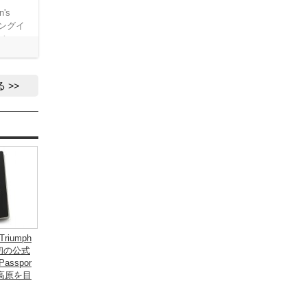
n's
ィングイ
マン
同時開
京イー
ポー
る
iumph
 に初の公式
asspor
高原を目