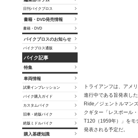
日刊バイクブロス
書籍・DVD発売情報
書籍・DVD
バイクブロスのお知らせ
バイクブロス通販
バイク記事
特集
車両情報
トライアンフは、アメリ
試乗インプレッション
進行中である旨発表した。この
バイク購入ガイド
Ride／ジェントルマ
カスタムバイク
クギター「レスポール・
旧車・絶版バイク
T120（1959年）」
絶版ミドルバイク
発表される予定だ。
購入基礎知識