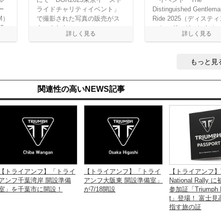
ー
ライドチャリティイベント」
Distinguished Gentlema
M）
で撮影された写真の販売がス
Ride 2025（ディステ
競
タートした。
ッシュド・ジェントル
ズ・ライド）」が世界
催された。ここでは東
ストライドの模様をレ
もっと見
ト！
関連性の高いNEWS記事
【トライアンフ】「トライ
【トライアンフ】「トライ
【トライアンフ】Tr
アンフ千葉湾岸 開設準備
アンフ大阪東 開設準備室」
National Rally
室」を千葉市に開設！
が7/18開設
参加証「Triumph P
t」登場！ 富士見
指す旅の証