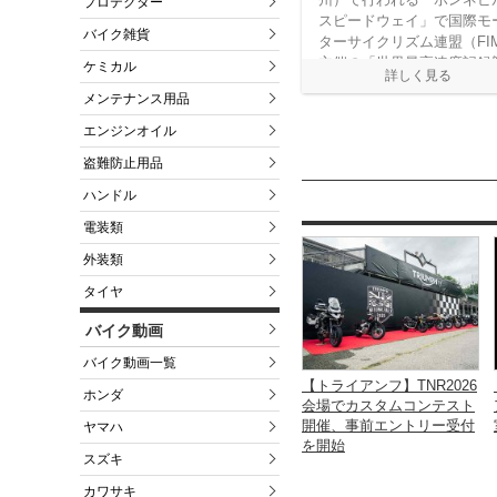
プロテクター
スピードウェイ」で国際モ
バイク雑貨
ターサイクリズム連盟（FI
主催の「世界最高速度記録
ケミカル
技」に参加することを発表
メンテナンス用品
エンジンオイル
盗難防止用品
ハンドル
電装類
外装類
タイヤ
バイク動画
バイク動画一覧
【トライアンフ】TNR2026
ホンダ
会場でカスタムコンテスト
開催、事前エントリー受付
ヤマハ
を開始
スズキ
カワサキ