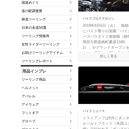
国道めぐり
道の駅調査隊
バイクブロスマガジン
林道ツーリング
2019年8月6日（火）、南
日本の名道50選
にバイク乗りの楽園「バイ
ツーリング情報局
ーズパラダイス南箱根（静
県田方郡函南町桑原1348-
女性ライダーツーリング
2）」がグランドオープン
お助けツーリングアイテム
たす。構想から33ヶ月もの
を経てオープンに漕ぎ着け
ツーリングレポート
バイカーズパラダイス南箱
は、日本で初めてとなるバ
用品インプレ
ク乗りに特化したコミュニ
ツーリング用品
ィスペースである。
ヘルメット
アパレル
アイウェア
バイクニュース
フットギア
トライアンフは8月にボン
グローブ
ルソルトフラッツ（米国ユ
州）で行われる「ボンネビ