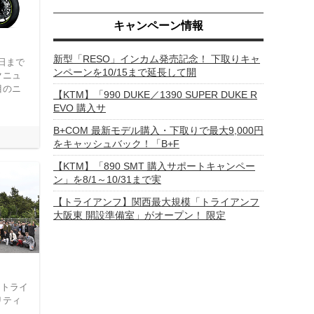
キャンペーン情報
新型「RESO」インカム発売記念！ 下取りキャ
4日まで
ンペーンを10/15まで延長して開
クニュ
目のニ
【KTM】「990 DUKE／1390 SUPER DUKE R
！
EVO 購入サ
B+COM 最新モデル購入・下取りで最大9,000円
をキャッシュバック！「B+F
【KTM】「890 SMT 購入サポートキャンペー
ン」を8/1～10/31まで実
【トライアンフ】関西最大規模「トライアンフ
大阪東 開設準備室」がオープン！ 限定
、トライ
リティ