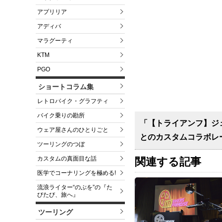
アプリリア
アディバ
マラグーティ
KTM
PGO
ショートコラム集
レトロバイク・グラフティ
バイク乗りの勘所
「【トライアンフ】ジ
ウェア屋さんのひとりごと
とのカスタムコラボレ
ツーリングのつぼ
カスタムの真面目な話
関連する記事
医学でコーナリングを極める!
流浪ライター“のぶを”の『た
びたび、旅へ』
ツーリング