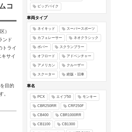
ムコ
ビッグバイク
車両タイプ
ネイキッド
スーパースポーツ
区）
カフェレーサー
ネオクラシック
ランド
ボバー
スクランブラー
のトライ
エキサイ
オフロード
アドベンチャー
アメリカン
クルーザー
スクーター
絶版・旧車
動を目的
車名
す。
PCX
エイプ50
モンキー
CBR250RR
CRF250F
CB400
CBR1000RR
CB1100
CB1300