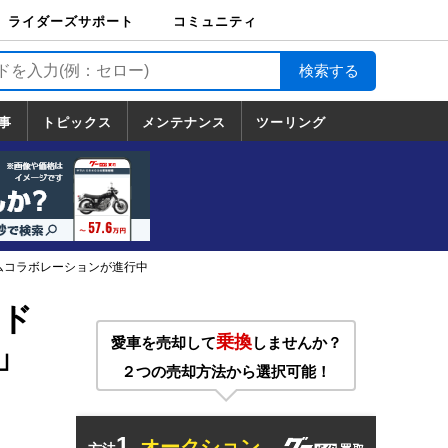
ライダーズサポート
コミュニティ
ライダーズサポート
バイク輸送
バイクガレージライ
バイク車両保険
ロードサービス
バイク試乗
コミュニティ
日記
ツーリング
カスタム
TOP
フ
TOP
事
トピックス
メンテナンス
ツーリング
トピックス
ホンダ
ヤマハ
スズキ
カワサキ
ハーレーダ
BMW
ドゥカティ
トライアン
メンテナンス
基本整備
部位別メンテ
工具の使い方
ツール100選
メンテのうん
一覧
ビッドソン
フ
一覧
ちく
ムコラボレーションが進行中
イド
乗換
愛車を売却して
しませんか？
」
２つの売却方法から選択可能！
1.
オークション