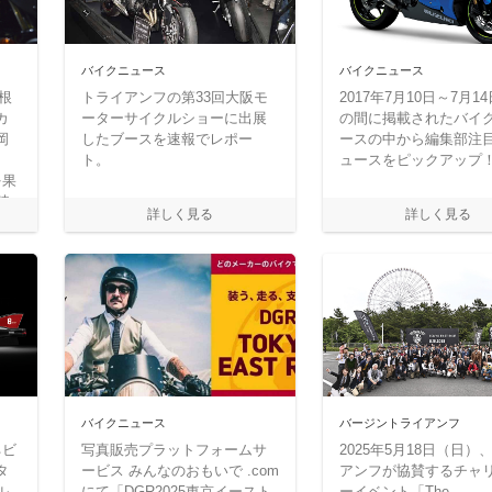
バイクニュース
バイクニュース
箱根
トライアンフの第33回大阪モ
2017年7月10日～7月1
カ
ーターサイクルショーに出展
の間に掲載されたバイ
岡
したブースを速報でレポー
ースの中から編集部注
ト。
ュースをピックアップ
を果
時
た
根
イ
テ
バイクニュース
バージントライアンフ
ネビ
写真販売プラットフォームサ
2025年5月18日（日）
タ
ービス みんなのおもいで .com
アンフが協賛するチャ
ル
にて「DGR2025東京イースト
ーイベント「The