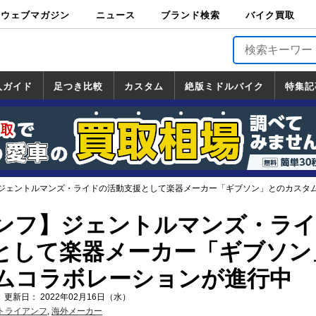
ウェブマガジン
ニュース
ブランド検索
バイク買取
バイクブロス・
原付＆ミニバイ
スポーツ＆ネイ
アメリカン＆ツ
ビッグスクータ
オフロード
バージンハーレ
バージンBMW
バージンドゥカ
バージントライ
ニュース
車両情報
イベント
キャンペ
トピック
バイク用
バイクパ
書籍・
サポート
お知らせ
ブランドを検
ブランドボイ
バイク買取
マガジンズ
ク
キッド
アラー
ー
ー
ティ
アンフ
TOP
ーン
ス
品
ーツ
DVD
索
ス
入ガイド
足つき比較
カスタム
絶版ミドルバイク
特集記
入ガイド
ンダ
マハ
ズキ
ワサキ
カスタム
ホンダ
ヤマハ
スズキ
カワサキ
道の駅調査隊
ツーリング情報局
日本の道50選
国道めぐり
林道ツーリング
絶版ミドルバイク
ホンダ
ヤマハ
スズキ
カワサキ
覧
一覧
一覧
ジェントルマンズ・ライドの活動支援として楽器メーカー「ギブソン」とのカスタ
ンフ】ジェントルマンズ・ラ
として楽器メーカー「ギブソン
ムコラボレーションが進行中
 更新日： 2022年02月16日（水）
トライアンフ
,
海外メーカー