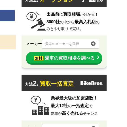
方法
出品前
買取相場
に
が分かる！
3000社
最高入札店
の中から
の
みとやり取りで完結。
メーカー
愛車のメーカーを選択
愛車の買取相場を調べる
無料
2.
買取一括査定
方法
業界最大級の加盟店数！
最大12社
一括査定
の
で
高く売れる
愛車が
チャンス