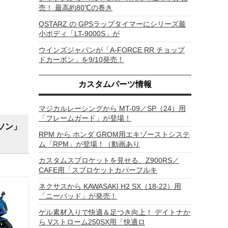
売！ 最高約80℃の巻き
QSTARZ の GPSラップタイマーにシリーズ最
小ボディ「LT-9000S」が
ウインズジャパンが「A-FORCE RR チョップ
ドカーボン」を9/10発売！
カスタムパーツ情報
マジカルレーシングから MT-09／SP（24）用
「フレームガード」が登場！
ソン」
RPM から ホンダ GROM用エキゾーストシステ
ム「RPM」が登場！（動画あり
カスタムスプロケットを見せる、Z900RS／
CAFE用「スプロケットカバーフルキ
ネクサスから KAWASAKI H2 SX（18-22）用
「ニーパッド」が発売！
ゲル素材入りで快適＆足つき向上！ デイトナか
ら Vストローム250SX用「快適ロ