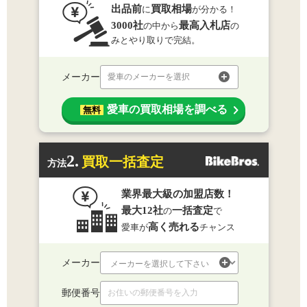
出品前
買取相場
に
が分かる！
3000社
最高入札店
の中から
の
みとやり取りで完結。
メーカー
愛車のメーカーを選択
愛車の買取相場を調べる
無料
2.
買取一括査定
方法
業界最大級の加盟店数！
最大12社
一括査定
の
で
高く売れる
愛車が
チャンス
メーカー
郵便番号