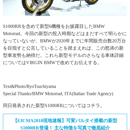
S1000RRを含めて新型6機種をお披露目したBMW
Motorrad。今回の新型の投入時期などはまだすべて明らかに
なっていないが、BMWが2020年までに年間販売台数20万台
を目指すと公言していることを踏まえれば、この怒涛の新
型車攻勢も納得だ。これら新型モデルのさらなる車体詳細
についてはVIRGIN BMWで改めてお伝えする。
Text&Photo/RyoTsuchiyama
Special Thanks/BMW Motorrad, ITA(Italian Trade Agency)
同日発表された新型S1000RRについてはコチラ。
【EICMA2018現地速報】可変バルタイ搭載の新型
S1000RR登場！ 主な特徴を写真で徹底紹介