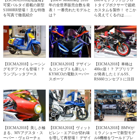
【EICMA2018現地速報】
【BMW Motorrad】2018
BMWモトラッドがプロ
可変バルタイ搭載の新型
年の全世界販売台数を発
トタイプボクサーで超絶
S1000RR登場！ 主な特徴
表！ 一番売れたモデルと
カスタムを製作！ そこか
を写真で徹底紹介
は？
ら見えてくるのは……
【EICMA2018】レーシン
【EICMA2018】デザイン
【EICMA2018】車格は
グモデファイも登場！？
もコンセプトも新しい
400cc並！？ アプリリア
ランブレッタブース
KYMCOの電動スーパー
が発表したミドルSS、
スポーツ
RS660コンセプトに注目
【EICMA2018】美しさ極
【EICMA2018】ヴィット
【EICMA2018】BMWが
まる、MVアグスタ・ス
ピレン・エアロが切れ味
ミラノショーで新型モデ
ーパー・ヴェローチェ
を増して再登場！ デザイ
ル6機種をワールドプレ