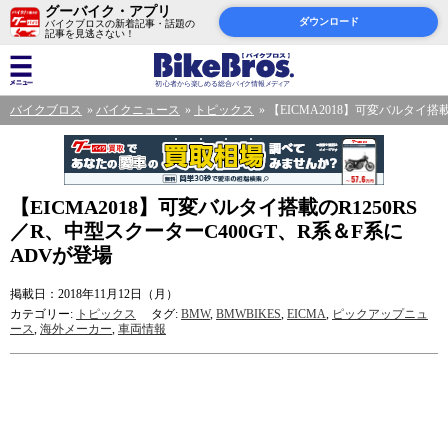
グーバイク・アプリ
ダウンロード
バイクブロスの新着記事・話題の
記事を見逃さない！
バイクブロス
バイクニュース
トピックス
【EICMA2018】可変バルタイ搭
【EICMA2018】可変バルタイ搭載のR1250RS
／R、中型スクーターC400GT、R系＆F系に
ADVが登場
掲載日：2018年11月12日（月）
カテゴリー:
トピックス
タグ:
BMW
,
BMWBIKES
,
EICMA
,
ピックアップニュ
ース
,
海外メーカー
,
車両情報