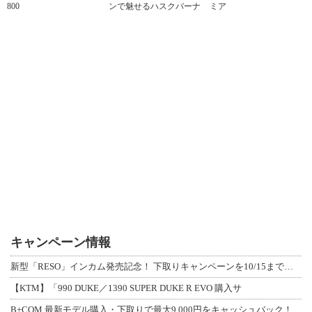
800
ンで魅せるハスクバーナ
ミア
キャンペーン情報
新型「RESO」インカム発売記念！ 下取りキャンペーンを10/15まで延長して開
【KTM】「990 DUKE／1390 SUPER DUKE R EVO 購入サ
B+COM 最新モデル購入・下取りで最大9,000円をキャッシュバック！「B+F