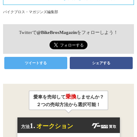
バイクブロス・マガジンズ編集部
Twitterで
@BikeBrosMagazin
をフォローしよう！
ツイートする
シェアする
乗換
愛車を売却して
しませんか？
２つの売却方法から選択可能！
1.
オークション
方法