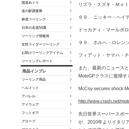
国道めぐり
リズラ・スズキ・Ｍｏｔ
道の駅調査隊
６９. ニッキー・ヘイ
林道ツーリング
日本の名道50選
ドゥカティ・マールボロ
ツーリング情報局
９９. ホルヘ・ロレン
女性ライダーツーリング
お助けツーリングアイテム
フィアット・ヤマハ・チ
ツーリングレポート
また、最新のニュースと
用品インプレ
MotoGPクラスに復
ツーリング用品
ヘルメット
McCoy secures shock Mo
アパレル
http://www.crash.net/m
アイウェア
フットギア
先日世界スーパースポー
グローブ
が、2010年よりイタリ