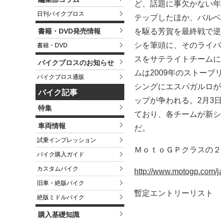
ど、話題に事欠かない年
日刊バイクブロス
テップしたほか、バルベ
書籍・DVD発売情報
を駆る芳賀を最終戦で逆
シを筆頭に、そのライバ
書籍・DVD
スをサテライトチームに
バイクブロスのお知らせ
ムは2009年のストー
バイクブロス通販
シングにエスパガルロが
バイク記事
ップが争われる。2月3
特集
ており、各チームが新シ
車両情報
だ。
試乗インプレッション
ＭｏｔｏＧＰクラスの２
バイク購入ガイド
カスタムバイク
http://www.motogp.com/
旧車・絶版バイク
暫定エントリーリスト
絶版ミドルバイク
購入基礎知識