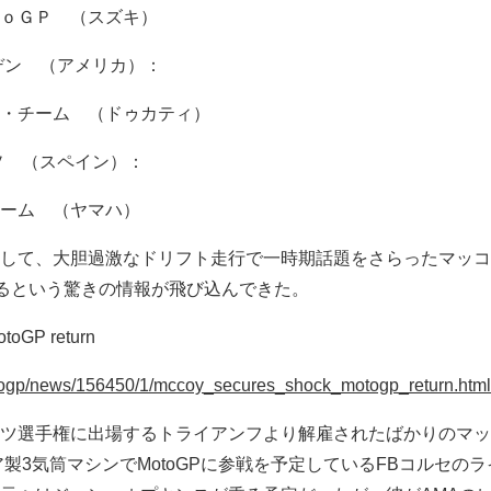
ｏＧＰ （スズキ）
デン （アメリカ）：
・チーム （ドゥカティ）
ソ （スペイン）：
ーム （ヤマハ）
して、大胆過激なドリフト走行で一時期話題をさらったマッコ
帰するという驚きの情報が飛び込んできた。
toGP return
otogp/news/156450/1/mccoy_secures_shock_motogp_return.html
ツ選手権に出場するトライアンフより解雇されたばかりのマッ
ア製3気筒マシンでMotoGPに参戦を予定しているFBコルセの