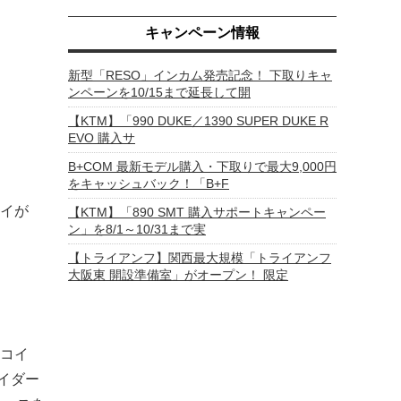
キャンペーン情報
新型「RESO」インカム発売記念！ 下取りキャ
ンペーンを10/15まで延長して開
【KTM】「990 DUKE／1390 SUPER DUKE R
EVO 購入サ
B+COM 最新モデル購入・下取りで最大9,000円
をキャッシュバック！「B+F
イが
【KTM】「890 SMT 購入サポートキャンペー
ン」を8/1～10/31まで実
【トライアンフ】関西最大規模「トライアンフ
大阪東 開設準備室」がオープン！ 限定
コイ
ライダー