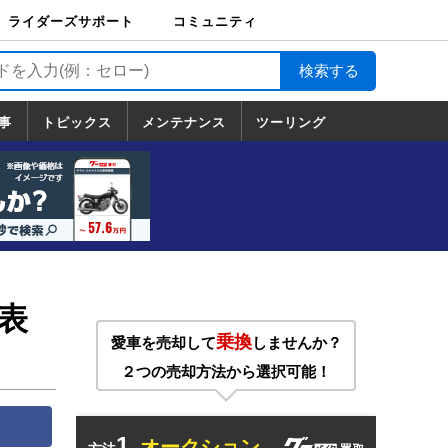
ライダーズサポート
コミュニティ
ライダーズサポート
バイク輸送
バイクガレージライ
バイク車両保険
ロードサービス
バイク試乗
コミュニティ
日記
ツーリング
カスタム
TOP
フ
TOP
事
トピックス
メンテナンス
ツーリング
トピックス
ホンダ
ヤマハ
スズキ
カワサキ
ハーレーダ
BMW
ドゥカティ
トライアン
メンテナンス
基本整備
部位別メンテ
工具の使い方
ツール100選
メンテのうん
一覧
ビッドソン
フ
一覧
ちく
発表
乗換
愛車を売却して
しませんか？
２つの売却方法から選択可能！
1.
オークション