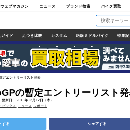
ウェブマガジン
ニュース
ブランド検索
バイク買取
バイクブロス・
原付＆ミニバイ
スポーツ＆ネイ
アメリカン＆ツ
ビッグスクータ
オフロード
バージンハーレ
バージンBMW
バージンドゥカ
バージントライ
ニュース
車両情報
イベント
キャンペ
トピック
バイク用
バイクパ
書籍・
サポート
お知らせ
ブランドを検
ブランドボイ
バイク買取
マガジンズ
ク
キッド
アラー
ー
ー
ティ
アンフ
TOP
ーン
ス
品
ーツ
DVD
索
ス
入ガイド
足つき比較
カスタム
絶版ミドルバイク
特集記
入ガイド
ンダ
マハ
ズキ
ワサキ
カスタム
ホンダ
ヤマハ
スズキ
カワサキ
道の駅調査隊
ツーリング情報局
日本の道50選
国道めぐり
林道ツーリング
絶版ミドルバイク
ホンダ
ヤマハ
スズキ
カワサキ
覧
一覧
一覧
Pの暫定エントリーリスト発表
otoGPの暫定エントリーリスト
 更新日： 2013年12月12日（木）
トピックス
,
ニュース
,
レポート
トする
シェアする