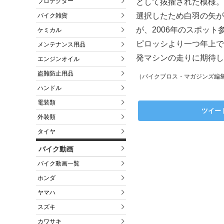
プロテクター
として抜擢された模様。
選択したため白羽の矢が
バイク雑貨
が、2006年のスポッ
ケミカル
ピロッシより一つ年上で
メンテナンス用品
発マシンの走りに期待し
エンジンオイル
盗難防止用品
（バイクブロス・マガジンズ編
ハンドル
電装類
ツイー
外装類
タイヤ
バイク動画
バイク動画一覧
ホンダ
ヤマハ
スズキ
カワサキ