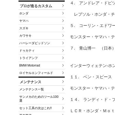
４. アンドレア・ドビ
プロが造るカスタム
ホンダ
レプソル・ホンダ・チ
ヤマハ
５. コーリン・エドワ
スズキ
カワサキ
モンスター・ヤマハ・テ
ハーレーダビッドソン
７. 青山博一 （日本
ドゥカティ
トライアンフ
インターウィェテン‐ホ
BMW Motorrad
ロイヤルエンフィールド
１１. ベン・スピース
メンテナンス
モンスター・ヤマハ・テ
メンテナンス一覧
サンメカのためのツール100
１４. ランディ・ド・
選
セット工具の次はこれ!!
ＬＣＲ・ホンダ・Ｍｏｔ