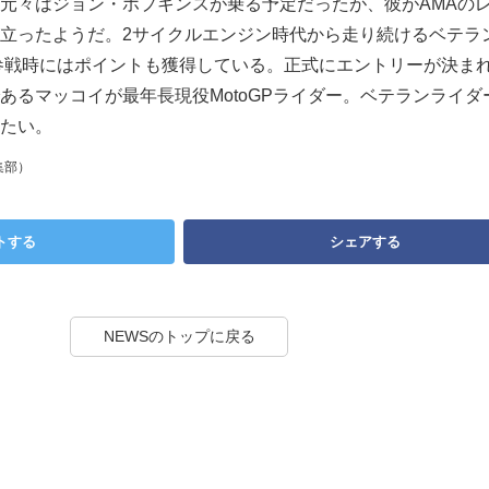
元々はジョン・ホプキンスが乗る予定だったが、彼がAMAの
立ったようだ。2サイクルエンジン時代から走り続けるベテラ
ト参戦時にはポイントも獲得している。正式にエントリーが決ま
あるマッコイが最年長現役MotoGPライダー。ベテランライダ
たい。
集部）
トする
シェアする
NEWSのトップに戻る