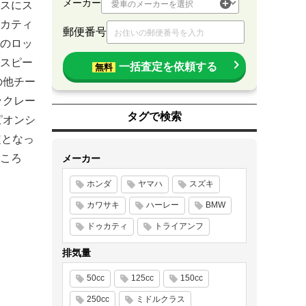
メーカー
スにス
カティ
郵便番号
のロッ
スピー
一括査定を依頼する
無料
の他チー
ックレー
タグで検索
ピオンシ
定となっ
ころ
メーカー
ホンダ
ヤマハ
スズキ
カワサキ
ハーレー
BMW
ドゥカティ
トライアンフ
排気量
50cc
125cc
150cc
250cc
ミドルクラス