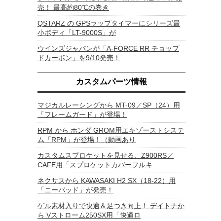
売！ 最高約80℃の巻き
QSTARZ の GPSラップタイマーにシリーズ最
小ボディ「LT-9000S」が
ウインズジャパンが「A-FORCE RR チョップ
ドカーボン」を9/10発売！
カスタムパーツ情報
マジカルレーシングから MT-09／SP（24）用
「フレームガード」が登場！
RPM から ホンダ GROM用エキゾーストシステ
ム「RPM」が登場！（動画あり
カスタムスプロケットを見せる、Z900RS／
CAFE用「スプロケットカバーフルキ
ネクサスから KAWASAKI H2 SX（18-22）用
「ニーパッド」が発売！
ゲル素材入りで快適＆足つき向上！ デイトナか
ら Vストローム250SX用「快適ロ