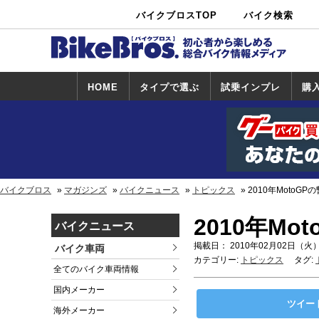
バイクブロスTOP
バイク検索
中古バイ
カタログ検
ショップ検
ク・新車検
索
索
索
HOME
タイプで選ぶ
試乗インプレ
購
スポーツ＆ネ
原付＆ミニバ
アメリカン＆
ビッグスクー
オフロード
試乗インプレ
ホンダ
ヤマハ
スズキ
カワサキ
ハーレー
BMW
トライアンフ
ドゥカティ
購
ホ
ヤ
ス
カ
イキッド
イク
クルーザー
ター
一覧
一
バイクブロス
マガジンズ
バイクニュース
トピックス
2010年MotoG
2010年M
バイクニュース
掲載日： 2010年02月02日（火）
バイク車両
カテゴリー:
トピックス
タグ:
全てのバイク車両情報
国内メーカー
ツイー
海外メーカー