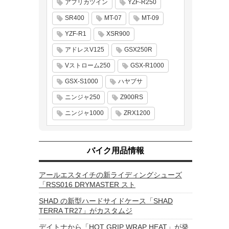
アフリカツイン
YZF-R250
SR400
MT-07
MT-09
YZF-R1
XSR900
アドレスV125
GSX250R
Vストローム250
GSX-R1000
GSX-S1000
ハヤブサ
ニンジャ250
Z900RS
ニンジャ1000
ZRX1200
バイク用品情報
アールエスタイチの新ライディングシューズ
「RSS016 DRYMASTER スト
SHAD の新型ハードサイドケース「SHAD
TERRA TR27」がカスタムジ
デイトナから「HOT GRIP WRAP HEAT」が発