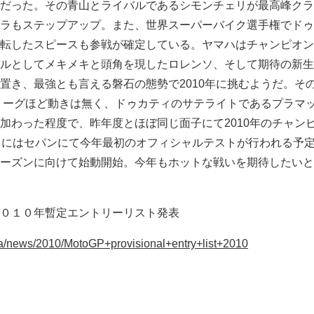
だった。その青山とライバルであるシモンチェリが最高峰クラ
ラもステップアップ。また、世界スーパーバイク選手権でドゥ
転したスピースも参戦が確定している。ヤマハはチャンピオン
ルとしてメキメキと頭角を現したロレンソ、そして期待の新生
置き、最強とも言える磐石の態勢で2010年に挑むようだ。そ
ブリーグほど動きは無く、ドゥカティのサテライトであるプラマ
加わった程度で、昨年度とほぼ同じ面子にて2010年のチャン
日にはセパンにて今年最初のオフィシャルテストが行われる予
ーズンに向けて始動開始。今年もホットな戦いを期待したいと
０１０年暫定エントリーリスト発表
ja/news/2010/MotoGP+provisional+entry+list+2010