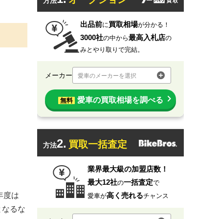
方法
出品前
買取相場
に
が分かる！
3000社
最高入札店
の中から
の
みとやり取りで完結。
メーカー
愛車のメーカーを選択
愛車の買取相場を調べる
無料
2.
買取一括査定
方法
業界最大級の加盟店数！
最大12社
一括査定
の
で
年度は
高く売れる
愛車が
チャンス
となるな