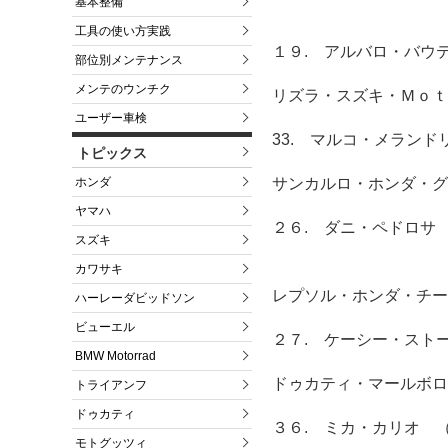
基本整備
工具の使い方実践
１９. アルバロ・バウ
部位別メンテナンス
メンテのウンチク
リズラ・スズキ・Ｍｏｔ
ユーザー車検
33. マルコ・メラン
トピックス
ホンダ
サンカルロ・ホンダ・グ
ヤマハ
２６. ダニ・ペドロサ
スズキ
カワサキ
レプソル・ホンダ・チー
ハーレーダビッドソン
ビューエル
２７. ケーシー・スト
BMW Motorrad
ドゥカティ・マールボロ
トライアンフ
ドゥカティ
３６. ミカ・カリオ 
モトグッツィ