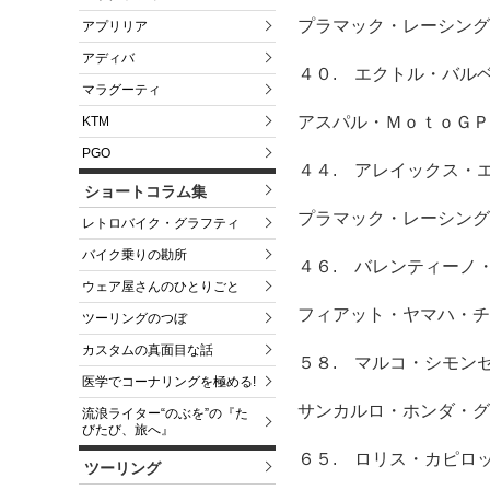
プラマック・レーシング
アプリリア
アディバ
４０. エクトル・バル
マラグーティ
アスパル・ＭｏｔｏＧＰ
KTM
PGO
４４. アレイックス・
ショートコラム集
プラマック・レーシング
レトロバイク・グラフティ
バイク乗りの勘所
４６. バレンティーノ
ウェア屋さんのひとりごと
フィアット・ヤマハ・チ
ツーリングのつぼ
カスタムの真面目な話
５８. マルコ・シモン
医学でコーナリングを極める!
サンカルロ・ホンダ・グ
流浪ライター“のぶを”の『た
びたび、旅へ』
６５. ロリス・カピロ
ツーリング