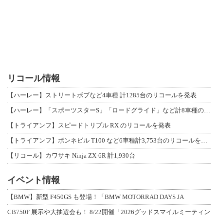
リコール情報
【ハーレー】ストリートボブなど4車種 計1285台のリコールを発表
【ハーレー】「スポーツスターS」「ロードグライド」など計8車種のリコールを発表
【トライアンフ】スピードトリプル RX のリコールを発表
【トライアンフ】ボンネビル T100 など6車種計3,753台のリコールを発表
【リコール】カワサキ Ninja ZX-6R 計1,930台
イベント情報
【BMW】新型 F450GS も登場！「BMW MOTORRAD DAYS JA
CB750F 展示や大抽選会も！ 8/22開催「2026グッドスマイルミーティン