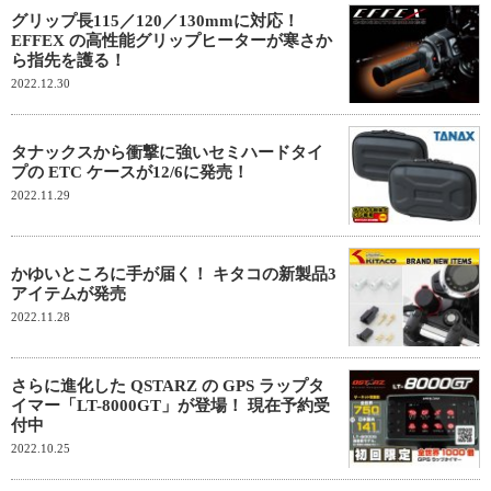
グリップ長115／120／130mmに対応！
EFFEX の高性能グリップヒーターが寒さか
ら指先を護る！
2022.12.30
タナックスから衝撃に強いセミハードタイ
プの ETC ケースが12/6に発売！
2022.11.29
かゆいところに手が届く！ キタコの新製品3
アイテムが発売
2022.11.28
さらに進化した QSTARZ の GPS ラップタ
イマー「LT-8000GT」が登場！ 現在予約受
付中
2022.10.25