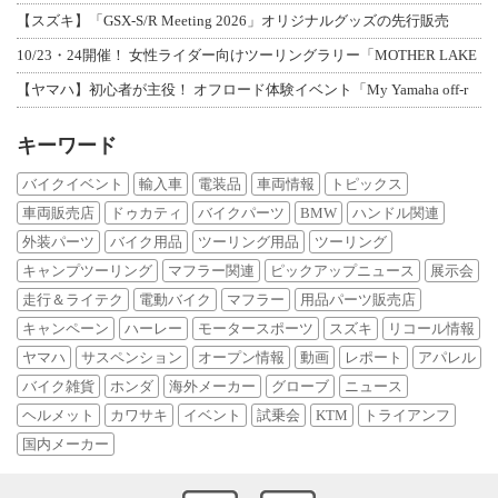
【スズキ】「GSX-S/R Meeting 2026」オリジナルグッズの先行販売
10/23・24開催！ 女性ライダー向けツーリングラリー「MOTHER LAKE
【ヤマハ】初心者が主役！ オフロード体験イベント「My Yamaha off-r
キーワード
バイクイベント
輸入車
電装品
車両情報
トピックス
車両販売店
ドゥカティ
バイクパーツ
BMW
ハンドル関連
外装パーツ
バイク用品
ツーリング用品
ツーリング
キャンプツーリング
マフラー関連
ピックアップニュース
展示会
走行＆ライテク
電動バイク
マフラー
用品パーツ販売店
キャンペーン
ハーレー
モータースポーツ
スズキ
リコール情報
ヤマハ
サスペンション
オープン情報
動画
レポート
アパレル
バイク雑貨
ホンダ
海外メーカー
グローブ
ニュース
ヘルメット
カワサキ
イベント
試乗会
KTM
トライアンフ
国内メーカー