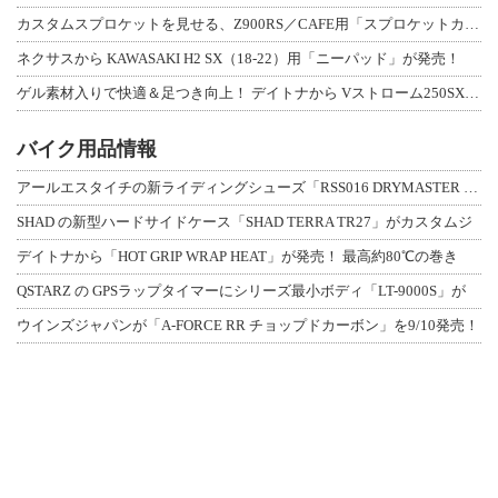
カスタムスプロケットを見せる、Z900RS／CAFE用「スプロケットカバーフルキ
ネクサスから KAWASAKI H2 SX（18-22）用「ニーパッド」が発売！
ゲル素材入りで快適＆足つき向上！ デイトナから Vストローム250SX用「快適ロ
バイク用品情報
アールエスタイチの新ライディングシューズ「RSS016 DRYMASTER スト
SHAD の新型ハードサイドケース「SHAD TERRA TR27」がカスタムジ
デイトナから「HOT GRIP WRAP HEAT」が発売！ 最高約80℃の巻き
QSTARZ の GPSラップタイマーにシリーズ最小ボディ「LT-9000S」が
ウインズジャパンが「A-FORCE RR チョップドカーボン」を9/10発売！