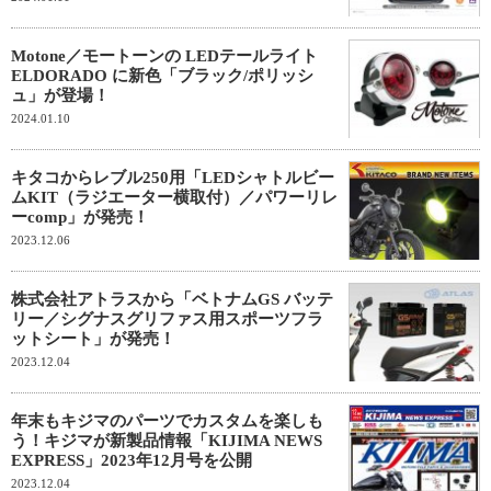
Motone／モートーンの LEDテールライト
ELDORADO に新色「ブラック/ポリッシ
ュ」が登場！
2024.01.10
キタコからレブル250用「LEDシャトルビー
ムKIT（ラジエーター横取付）／パワーリレ
ーcomp」が発売！
2023.12.06
株式会社アトラスから「ベトナムGS バッテ
リー／シグナスグリファス用スポーツフラ
ットシート」が発売！
2023.12.04
年末もキジマのパーツでカスタムを楽しも
う！キジマが新製品情報「KIJIMA NEWS
EXPRESS」2023年12月号を公開
2023.12.04