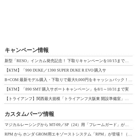
キャンペーン情報
新型「RESO」インカム発売記念！ 下取りキャンペーンを10/15まで延長して開
【KTM】「990 DUKE／1390 SUPER DUKE R EVO 購入サ
B+COM 最新モデル購入・下取りで最大9,000円をキャッシュバック！「B+F
【KTM】「890 SMT 購入サポートキャンペーン」を8/1～10/31まで実
【トライアンフ】関西最大規模「トライアンフ大阪東 開設準備室」がオープン！ 限定
カスタムパーツ情報
マジカルレーシングから MT-09／SP（24）用「フレームガード」が登場！
RPM から ホンダ GROM用エキゾーストシステム「RPM」が登場！（動画あり