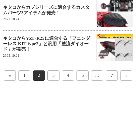
キタコからカブシリーズに適合するカスタ
ムパーツ3アイテムが発売！
2022.10.24
キタコからYZF-R25に適合する「フェンダ
ーレス KIT type2」と汎用「整流ダイオー
ド」が発売！
2022.10.21
«
1
2
3
4
5
…
7
»