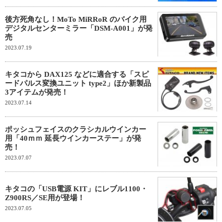
後方死角なし！MoTo MiRRoR のバイク用
デジタルセンターミラー「DSM-A001」が発
売
2023.07.19
キタコから DAX125 などに適合する「スピ
ードパルス変換ユニット type2」ほか新製品
3アイテムが発売！
2023.07.14
ポッシュフェイスのクラシカルウインカー
用「40ｍｍ 延長ウインカーステー」が発
売！
2023.07.07
キタコの「USB電源 KIT」にレブル1100・
Z900RS／SE用が登場！
2023.07.05